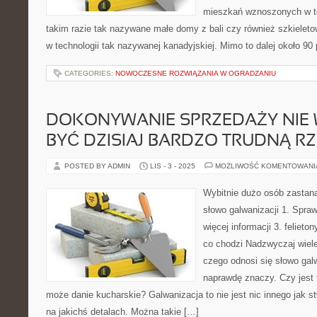
mieszkań wznoszonych w te
takim razie tak nazywane małe domy z bali czy również szkielet
w technologii tak nazywanej kanadyjskiej. Mimo to dalej około 90
CATEGORIES:
NOWOCZESNE ROZWIĄZANIA W OGRADZANIU
DOKONYWANIE SPRZEDAŻY NIE 
BYĆ DZISIAJ BARDZO TRUDNĄ R
POSTED BY ADMIN
LIS - 3 - 2025
MOŻLIWOŚĆ KOMENTOWAN
Wybitnie dużo osób zastana
słowo galwanizacji 1. Spraw
więcej informacji 3. felieton
co chodzi Nadzwyczaj wiele
czego odnosi się słowo galw
naprawdę znaczy. Czy jest 
może danie kucharskie? Galwanizacja to nie jest nic innego jak s
na jakichś detalach. Można takie […]