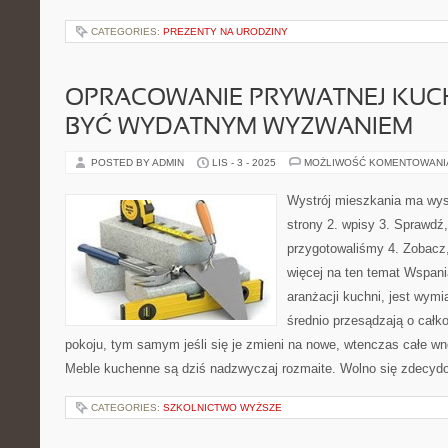
CATEGORIES:
PREZENTY NA URODZINY
OPRACOWANIE PRYWATNEJ KUCH
BYĆ WYDATNYM WYZWANIEM
POSTED BY ADMIN
LIS - 3 - 2025
MOŻLIWOŚĆ KOMENTOWAN
Wystrój mieszkania ma wys
strony 2. wpisy 3. Sprawdź
przygotowaliśmy 4. Zobacz
więcej na ten temat Wspani
aranżacji kuchni, jest wymi
średnio przesądzają o całk
pokoju, tym samym jeśli się je zmieni na nowe, wtenczas całe wn
Meble kuchenne są dziś nadzwyczaj rozmaite. Wolno się zdecy
CATEGORIES:
SZKOLNICTWO WYŻSZE