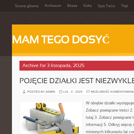
Archiwum
Bessa
Koks
Tagi
Strona główna
Spis Treści
MAM TEGO DOSYĆ
Archive for 3 listopada, 2025
POJĘCIE DZIAŁKI JEST NIEZWYK
POSTED BY ADMIN
LIS - 3 - 2025
MOŻLIWOŚĆ KOMENTOWAN
W obrębie działki występuj
Zobacz powiązane treści 2.
tutaj 3. Zobacz powiązane t
informacji 5. Odkryj więcej
minionych kilkunastu lat co