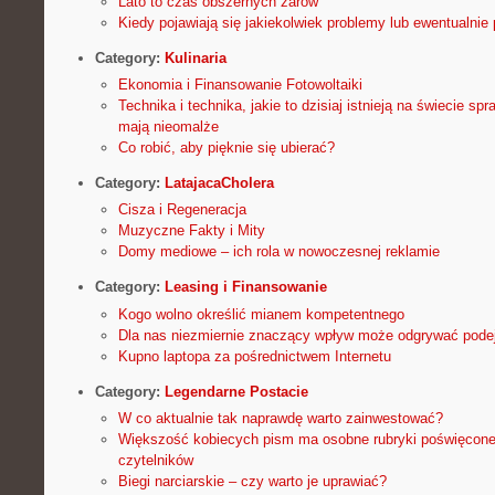
Lato to czas obszernych żarów
Kiedy pojawiają się jakiekolwiek problemy lub ewentualnie 
Category:
Kulinaria
Ekonomia i Finansowanie Fotowoltaiki
Technika i technika, jakie to dzisiaj istnieją na świecie sp
mają nieomalże
Co robić, aby pięknie się ubierać?
Category:
LatajacaCholera
Cisza i Regeneracja
Muzyczne Fakty i Mity
Domy mediowe – ich rola w nowoczesnej reklamie
Category:
Leasing i Finansowanie
Kogo wolno określić mianem kompetentnego
Dla nas niezmiernie znaczący wpływ może odgrywać podej
Kupno laptopa za pośrednictwem Internetu
Category:
Legendarne Postacie
W co aktualnie tak naprawdę warto zainwestować?
Większość kobiecych pism ma osobne rubryki poświęcone
czytelników
Biegi narciarskie – czy warto je uprawiać?