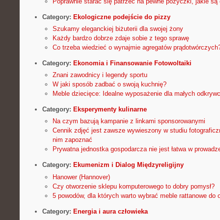
Poprawnie starać się patrzeć na pewne pożyczki, jakie są
Category:
Ekologiczne podejście do pizzy
Szukamy eleganckiej biżuterii dla swojej żony
Każdy bardzo dobrze zdaje sobie z tego sprawę
Co trzeba wiedzieć o wynajmie agregatów prądotwórczych
Category:
Ekonomia i Finansowanie Fotowoltaiki
Znani zawodnicy i legendy sportu
W jaki sposób zadbać o swoją kuchnię?
Meble dziecięce: Idealne wyposażenie dla małych odkryw
Category:
Eksperymenty kulinarne
Na czym bazują kampanie z linkami sponsorowanymi
Cennik zdjęć jest zawsze wywieszony w studiu fotograficzn
nim zapoznać
Prywatna jednostka gospodarcza nie jest łatwa w prowadze
Category:
Ekumenizm i Dialog Międzyreligijny
Hanower (Hannover)
Czy otworzenie sklepu komputerowego to dobry pomysł?
5 powodów, dla których warto wybrać meble rattanowe do 
Category:
Energia i aura człowieka