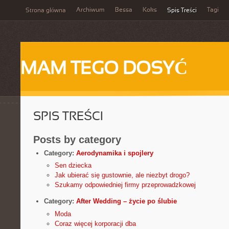
Archiwum
Bessa
Koks
Tagi
Strona główna
Spis Treści
MAM TEGO DOSYĆ
SPIS TREŚCI
Posts by category
Category:
Aerodynamika i spojlery
Sen dziecka
Jak ubierać się gustownie, ale niezbyt drogo?
Szukamy odpowiedniej firmy przeprowadzkowej
Category:
After Wedding – życie po ślubie
Moda
Coraz więcej korporacji dba