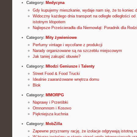
Category:
Medycyna
Gdy kupujemy mieszkanie, wydaje nam się, że to koniec
Widoczny każdego dnia transport na odległe odległości od 
istotnym kłopotem
Najlepsze Prześcieradła dla Niemowląt: Poradnik dla Rodz
Category:
Mity żywieniowe
Perfumy vintage i wycofane z produkcji
Narady organizowane są na szczeblu miejscowym
Jak taniej zakupić obuwie?
Category:
Młodzi Geniusze i Talenty
Street Food & Food Trucki
Idealnie zaaranżowane wnętrza domu
Blok
Category:
MMORPG
Naprawy i Przeróbki
Omnomnom i Kosovo
Piękniejsza kuchnia
Category:
MobZilla
Zapewne przyznamy rację, że izolacje odgrywają istotną ro
W biurze jesteśmy w stanie ujrzeć wiele interesujących ur