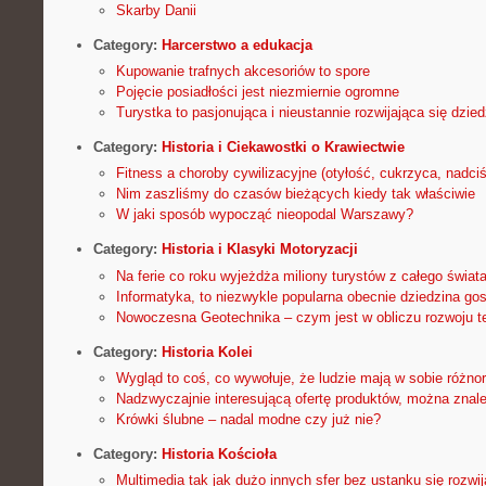
Skarby Danii
Category:
Harcerstwo a edukacja
Kupowanie trafnych akcesoriów to spore
Pojęcie posiadłości jest niezmiernie ogromne
Turystka to pasjonująca i nieustannie rozwijająca się dzied
Category:
Historia i Ciekawostki o Krawiectwie
Fitness a choroby cywilizacyjne (otyłość, cukrzyca, nadciś
Nim zaszliśmy do czasów bieżących kiedy tak właściwie
W jaki sposób wypocząć nieopodal Warszawy?
Category:
Historia i Klasyki Motoryzacji
Na ferie co roku wyjeżdża miliony turystów z całego świat
Informatyka, to niezwykle popularna obecnie dziedzina go
Nowoczesna Geotechnika – czym jest w obliczu rozwoju te
Category:
Historia Kolei
Wygląd to coś, co wywołuje, że ludzie mają w sobie różno
Nadzwyczajnie interesującą ofertę produktów, można znal
Krówki ślubne – nadal modne czy już nie?
Category:
Historia Kościoła
Multimedia tak jak dużo innych sfer bez ustanku się rozwij