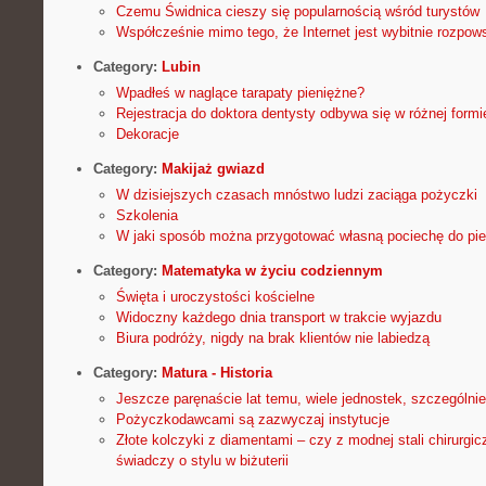
Czemu Świdnica cieszy się popularnością wśród turystów
Współcześnie mimo tego, że Internet jest wybitnie rozpo
Category:
Lubin
Wpadłeś w naglące tarapaty pieniężne?
Rejestracja do doktora dentysty odbywa się w różnej formi
Dekoracje
Category:
Makijaż gwiazd
W dzisiejszych czasach mnóstwo ludzi zaciąga pożyczki
Szkolenia
W jaki sposób można przygotować własną pociechę do pie
Category:
Matematyka w życiu codziennym
Święta i uroczystości kościelne
Widoczny każdego dnia transport w trakcie wyjazdu
Biura podróży, nigdy na brak klientów nie labiedzą
Category:
Matura - Historia
Jeszcze paręnaście lat temu, wiele jednostek, szczególnie
Pożyczkodawcami są zazwyczaj instytucje
Złote kolczyki z diamentami – czy z modnej stali chirurgic
świadczy o stylu w biżuterii