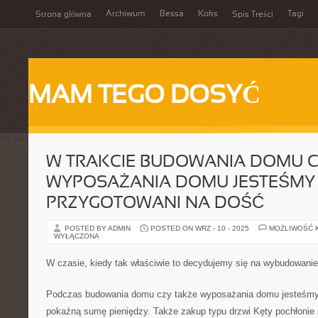
Archiwum
Bessa
Koks
Tagi
Strona główna
Spis Treści
MAM TEGO DOSYĆ
W TRAKCIE BUDOWANIA DOMU C
WYPOSAŻANIA DOMU JESTEŚMY
PRZYGOTOWANI NA DOŚĆ
POSTED BY ADMIN
POSTED ON WRZ - 10 - 2025
MOŻLIWOŚĆ 
WYŁĄCZONA
W czasie, kiedy tak właściwie to decydujemy się na wybudowani
Podczas budowania domu czy także wyposażania domu jesteśmy
pokaźną sumę pieniędzy. Także zakup typu drzwi Kęty pochłonie 