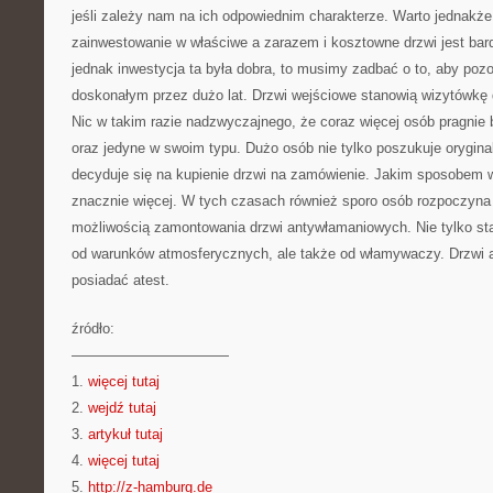
jeśli zależy nam na ich odpowiednim charakterze. Warto jednakże
zainwestowanie w właściwe a zarazem i kosztowne drzwi jest bar
jednak inwestycja ta była dobra, to musimy zadbać o to, aby pozo
doskonałym przez dużo lat. Drzwi wejściowe stanowią wizytówkę
Nic w takim razie nadzwyczajnego, że coraz więcej osób pragnie b
oraz jedyne w swoim typu. Dużo osób nie tylko poszukuje orygina
decyduje się na kupienie drzwi na zamówienie. Jakim sposobem 
znacznie więcej. W tych czasach również sporo osób rozpoczyna
możliwością zamontowania drzwi antywłamaniowych. Nie tylko s
od warunków atmosferycznych, ale także od włamywaczy. Drzwi
posiadać atest.
źródło:
———————————
1.
więcej tutaj
2.
wejdź tutaj
3.
artykuł tutaj
4.
więcej tutaj
5.
http://z-hamburg.de