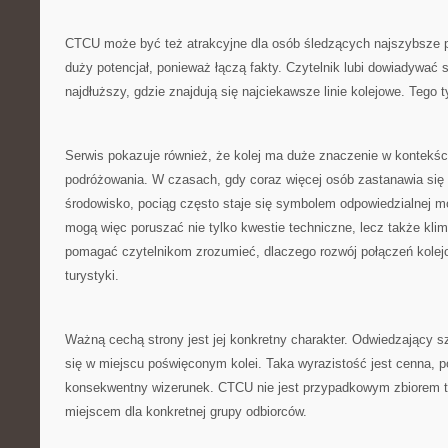
CTCU może być też atrakcyjne dla osób śledzących najszybsze po
duży potencjał, ponieważ łączą fakty. Czytelnik lubi dowiadywać si
najdłuższy, gdzie znajdują się najciekawsze linie kolejowe. Tego 
Serwis pokazuje również, że kolej ma duże znaczenie w kontekśc
podróżowania. W czasach, gdy coraz więcej osób zastanawia si
środowisko, pociąg często staje się symbolem odpowiedzialnej mob
mogą więc poruszać nie tylko kwestie techniczne, lecz także k
pomagać czytelnikom zrozumieć, dlaczego rozwój połączeń kolejo
turystyki.
Ważną cechą strony jest jej konkretny charakter. Odwiedzający s
się w miejscu poświęconym kolei. Taka wyrazistość jest cenna,
konsekwentny wizerunek. CTCU nie jest przypadkowym zbiorem t
miejscem dla konkretnej grupy odbiorców.