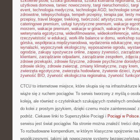
szkolenie psów
,
sztuka gotowania
,
sztuka kulinarna regionalna
,
s
użytkowa domowa
,
taniec nowoczesny
,
targi nieruchomości
,
targ
event
,
technologia medyczna
,
technologie AGD
,
technologie sma
zdrowotne
,
telepsychologia
,
tempeh przepisy
,
terapia par
,
testy 
przepisy
,
travel blogger
,
trekking
,
twórczość artystyczna
,
user exp
cateringowe premium
,
usługi turystyczne premium
,
wakacje egzo
morzem
,
wakacje premium
,
wakacje w górach
,
wakacje w Polsce
weterynaria egzotyczna
,
wideofilmowanie
,
wideokonferencje
,
wirtu
rzeczywistość w edukacji
,
work-life balance w domu
,
workshop su
górska
,
współpraca międzynarodowa
,
wydarzenia edukacyjne
,
wy
wynalazki
,
wypoczynek ekologiczny
,
wyposażenie ogrodu
,
wysta
ogrodzie
,
zakupy spożywcze online
,
zapasy żywności
,
zarządzani
klientami
,
zarządzanie odpadami
,
zarządzanie zespołem
,
zdjęcia
zdrowe przekąski
,
zdrowie fizyczne
,
zdrowie psychiczne dorosłyc
zdrowie skóry
,
zdrowie zwierząt
,
zmiany klimatyczne
,
zupy krem
zwierzęta egzotyczne
,
zwierzęta hodowlane
,
żywienie dzieci
,
żyw
żywność BIO
,
żywność ekologiczna regionalna
,
żywność funkcjo
CTCU to internetowe miejsce, które skupia się na infrastrukturze
wiąże się z ruchem pociągów. To serwis tworzony z myślą o osobac
koleją, ale również o czytelnikach szukających rzetelnych omówi
do kolei z prostym językiem, dzięki czemu może zainteresować 
podróż. Ciekawe linki to Superszybkie Pociągi i
Pociągi w Polsce
serwisu jest świat pociągów. Na stronie można znaleźć treści dotyc
To rozbudowane kompendium, w którym klasyczne spojrzenie na k
współczesnymi, takimi jak nowoczesne systemy bezpieczeństwa.