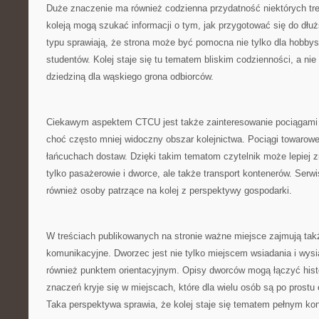
Duże znaczenie ma również codzienna przydatność niektórych tr
koleją mogą szukać informacji o tym, jak przygotować się do dłużs
typu sprawiają, że strona może być pomocna nie tylko dla hobbys
studentów. Kolej staje się tu tematem bliskim codzienności, a nie
dziedziną dla wąskiego grona odbiorców.
Ciekawym aspektem CTCU jest także zainteresowanie pociągami
choć często mniej widoczny obszar kolejnictwa. Pociągi towarow
łańcuchach dostaw. Dzięki takim tematom czytelnik może lepiej zr
tylko pasażerowie i dworce, ale także transport kontenerów. Ser
również osoby patrzące na kolej z perspektywy gospodarki.
W treściach publikowanych na stronie ważne miejsce zajmują tak
komunikacyjne. Dworzec jest nie tylko miejscem wsiadania i wysi
również punktem orientacyjnym. Opisy dworców mogą łączyć histor
znaczeń kryje się w miejscach, które dla wielu osób są po prostu
Taka perspektywa sprawia, że kolej staje się tematem pełnym ko