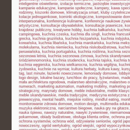
inteligentne oświetlenie
,
izolacje termiczne
,
jastrzębie inwestycyj
kampanie edukacyjne
,
kampanie społeczne
,
kampery
,
kawa speci
rodzinny
,
kiszonki domowe
,
klimatyzacja smart
,
kluby czytelnicze
kolacje jednogarnkowe
,
kominki ekologiczne
,
kompostowanie do
interpersonalna
,
konferencje kulinarne
,
konferencje naukowe żywi
artystyczne
,
konsultacje obywatelskie
,
konsultacje prawnicze
,
ko
krajobraz publiczny
,
kreatywne hobby
,
kuchnia bałkańska
,
kuchnia
campingowa
,
kuchnia czeska
,
kuchnia dla singli
,
kuchnia francus
grecka
,
kuchnia gruzińska
,
kuchnia hiszpańska
,
kuchnia indyjska
koreańska
,
kuchnia libańska
,
kuchnia marokańska
,
kuchnia mek
molekularna
,
kuchnia niemiecka
,
kuchnia niskobudżetowa
,
kuchni
peruwiańska
,
kuchnia portugalska
,
kuchnia roślinna
,
kuchnia sezo
sezonowa letnia
,
kuchnia sezonowa zimowa
,
kuchnia skandynaw
śródziemnomorska
,
kuchnia studencka
,
kuchnia tajska
,
kuchnia t
kuchnia węgierska
,
kuchnia wielkanocna
,
kuchnia wigilijna
,
kuchni
żydowska
,
kuchnie na wymiar
,
kultura herbaty
,
kultura kawy
,
kurs
tag
,
last minute
,
łazienki nowoczesne
,
lemoniady domowe
,
lobbyi
logo design
,
lokalne bazary
,
lunchbox do pracy
,
łyżwiarstwo
,
made
mała architektura ogrodowa
,
malarstwo abstrakcyjne
,
malarstwo o
numerach
,
marketing automation
,
marketing mobilny
,
marketing po
strategiczny
,
marynaty domowe
,
meble industrialne
,
meble klasy
meble skandynawskie
,
media tradycyjne
,
medycyna estetyczna z
prewencyjna
,
mental health
,
miejskie rośliny
,
mindful eating
,
moni
monitorowanie zdrowia domowe
,
motion design
,
multimedia eduka
muzyka elektroniczna
,
narciarstwo biegowe
,
nauka gry na gitarze
nauka śpiewu
,
nawozy naturalne
,
nawyki żywieniowe
,
niemarnowan
pokarmowe
,
obiady budżetowe
,
obsługa klienta online
,
ochrona po
ochrona systemów
,
ochrona wód
,
odżywianie seniorów
,
ogród japo
nowoczesny
,
ogród wertykalny
,
ogród wiejski
,
ogród wypoczynko
ogrzewanie ekologiczne
,
opieka nad seniorami
,
opieka nad zwier