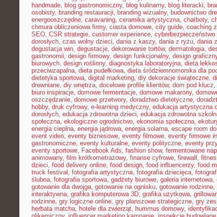
handmade
,
blog gastronomiczny
,
blog kulinarny
,
blog literacki
,
bra
osobisty
,
branding restauracji
,
branding wizualny
,
budownictwo dr
energooszczędne
,
caravaning
,
ceramika artystyczna
,
chatboty
,
ch
chmura obliczeniowa firmy
,
ciasta domowe
,
city guide
,
coaching z
SEO
,
CSR strategie
,
customer experience
,
cyberbezpieczeństwo 
dorosłych
,
czas wolny dzieci
,
dania z kaszy
,
dania z ryżu
,
dania 
degustacja win
,
degustacje
,
dekorowanie tortów
,
dermatologia
,
de
gastronomii
,
design firmowy
,
design funkcjonalny
,
design graficzn
biurowych
,
design roślinny
,
diagnostyka laboratoryjna
,
dieta lekko
przeciwzapalna
,
dieta pudełkowa
,
dieta śródziemnomorska dla po
dietetyka sportowa
,
digital marketing
,
diy dekoracje świąteczne
,
d
drewniane
,
diy wnętrza
,
docelowe profile klientów
,
dom pod klucz
biuro inspiracje
,
domowe fermentacje
,
domowe makarony
,
domowe
oszczędzanie
,
domowe przetwory
,
doradztwo dietetyczne
,
doradz
hobby
,
druk cyfrowy
,
e-learning medyczny
,
edukacja artystyczna d
dorosłych
,
edukacja zdrowotna dzieci
,
edukacja zdrowotna szkoln
społeczna
,
ekologiczne ogrodnictwo
,
ekonomia społeczna
,
ekotur
energia cieplna
,
energia jądrowa
,
energia solarna
,
escape room d
event video
,
eventy biznesowe
,
eventy filmowe
,
eventy firmowe i
gastronomiczne
,
eventy kulturalne
,
eventy polityczne
,
eventy prz
eventy sportowe
,
Facebook Ads
,
fashion show
,
fermentowane nap
animowany
,
film krótkometrażowy
,
finanse cyfrowe
,
firewall
,
fitne
dzieci
,
food delivery online
,
food design
,
food influencerzy
,
food m
truck festival
,
fotografia artystyczna
,
fotografia dziecięca
,
fotograf
ślubna
,
fotografia sportowa
,
gadżety biurowe
,
galeria internetowa
,
gotowanie dla dwojga
,
gotowanie na ognisku
,
gotowanie rodzinne
,
interaktywna
,
grafika komputerowa 3D
,
grafika użytkowa
,
grillow
rodzinne
,
gry logiczne online
,
gry planszowe strategiczne
,
gry ze
herbata matcha
,
hotele dla zwierząt
,
hummus domowy
,
identyfika
glikemiczny
,
influencer marketing kampanie
,
inspekcje budowlane