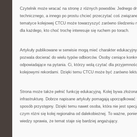
Czytelnik może wracać na stronę z różnych powodów. Jednego d
technicznego, a innego po prostu chcieć przeczytać coś związane
tematyce kolejowej CTCU może towarzyszyć zarówno śledzeniu n
dla każdego, kto choć trochę interesuje się ruchem po torach.
Artykuły publikowane w serwisie mogą mieć charakter edukacyjny
pozwala docierać do wielu typów odbiorców. Osoby ceniące konkre
odpowiadające na pytania. Ci, którzy wolą czytać dla przyjemnoś
kolejowymi rekordami. Dzięki temu CTCU może być zarówno lektu
Strona może także pełnić funkcję edukacyjną. Kolej bywa złożon
infrastrukturę. Dobrze napisane artykuły pomagają uporządkować t
sposób przystępny. Dzięki temu nawet osoba, która nie jest specj
czym różni się kolej regionalna od dalekobieżnej. To ważne, poni
wiedzy sprawia, że temat staje się bardziej angażujący.