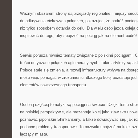
Ważnym obszarem strony są przejazdy regionalne i międzynaro
do odkrywania ciekawych połączeń, pokazując, że podróż pocią
niż tylko sposobem dotarcia do celu. Dla wielu osób jazda kole
inspirować do tego, aby spojrzeć na pociąg jak na element podróż
Serwis porusza również tematy związane z polskimi pociągami. C
treści dotyczące połączeń aglomeracyjnych. Takie artykuły są akt
Polsce stale się zmienia, a rozwój infrastruktury wpływa na dos
może więc pomagać w zrozumieniu, dlaczego kolej pozostaje je
elementów nowoczesnego transportu.
Osobną częścią tematyki są pociągi na świecie. Dzięki temu stro
na polskiej perspektywie, ale prezentuje kolej jako zjawisko uniw
poznawać japońskie Shinkanseny, a także dowiadywać się, jak ró
podobne problemy transportowe. To pozwala spojrzeć na kolej sze
łączący miasta.