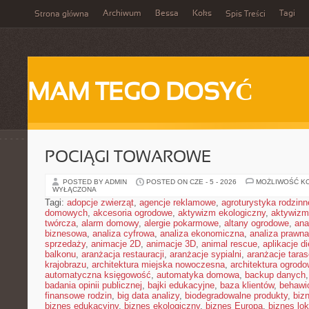
Archiwum
Bessa
Koks
Tagi
Strona główna
Spis Treści
MAM TEGO DOSYĆ
POCIĄGI TOWAROWE
POSTED BY ADMIN
POSTED ON CZE - 5 - 2026
MOŻLIWOŚĆ K
WYŁĄCZONA
Tagi:
adopcje zwierząt
,
agencje reklamowe
,
agroturystyka rodzinn
domowych
,
akcesoria ogrodowe
,
aktywizm ekologiczny
,
aktywizm
twórcza
,
alarm domowy
,
alergie pokarmowe
,
altany ogrodowe
,
ana
biznesowa
,
analiza cyfrowa
,
analiza ekonomiczna
,
analiza prawn
sprzedaży
,
animacje 2D
,
animacje 3D
,
animal rescue
,
aplikacje d
balkonu
,
aranżacja restauracji
,
aranżacje sypialni
,
aranżacje tara
krajobrazu
,
architektura miejska nowoczesna
,
architektura ogrod
automatyczna księgowość
,
automatyka domowa
,
backup danych
badania opinii publicznej
,
bajki edukacyjne
,
baza klientów
,
behawi
finansowe rodzin
,
big data analizy
,
biodegradowalne produkty
,
biz
biznes edukacyjny
,
biznes ekologiczny
,
biznes Europa
,
biznes lok