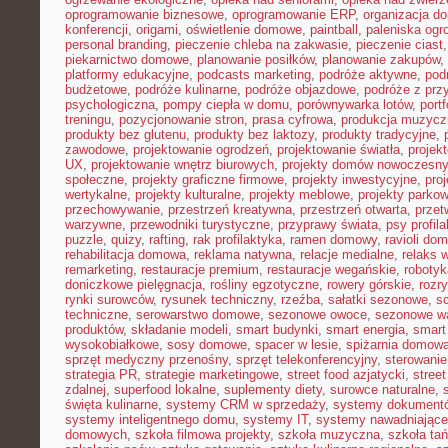
oprogramowanie biznesowe
,
oprogramowanie ERP
,
organizacja 
konferencji
,
origami
,
oświetlenie domowe
,
paintball
,
paleniska og
personal branding
,
pieczenie chleba na zakwasie
,
pieczenie ciast
piekarnictwo domowe
,
planowanie posiłków
,
planowanie zakupów
,
platformy edukacyjne
,
podcasts marketing
,
podróże aktywne
,
pod
budżetowe
,
podróże kulinarne
,
podróże objazdowe
,
podróże z prz
psychologiczna
,
pompy ciepła w domu
,
porównywarka lotów
,
portf
treningu
,
pozycjonowanie stron
,
prasa cyfrowa
,
produkcja muzycz
produkty bez glutenu
,
produkty bez laktozy
,
produkty tradycyjne
,
zawodowe
,
projektowanie ogrodzeń
,
projektowanie światła
,
projek
UX
,
projektowanie wnętrz biurowych
,
projekty domów nowoczesn
społeczne
,
projekty graficzne firmowe
,
projekty inwestycyjne
,
pro
wertykalne
,
projekty kulturalne
,
projekty meblowe
,
projekty parko
przechowywanie
,
przestrzeń kreatywna
,
przestrzeń otwarta
,
prze
warzywne
,
przewodniki turystyczne
,
przyprawy świata
,
psy profil
puzzle
,
quizy
,
rafting
,
rak profilaktyka
,
ramen domowy
,
ravioli do
rehabilitacja domowa
,
reklama natywna
,
relacje medialne
,
relaks 
remarketing
,
restauracje premium
,
restauracje wegańskie
,
roboty
doniczkowe pielęgnacja
,
rośliny egzotyczne
,
rowery górskie
,
rozr
rynki surowców
,
rysunek techniczny
,
rzeźba
,
sałatki sezonowe
,
s
techniczne
,
serowarstwo domowe
,
sezonowe owoce
,
sezonowe w
produktów
,
składanie modeli
,
smart budynki
,
smart energia
,
smart
wysokobiałkowe
,
sosy domowe
,
spacer w lesie
,
spiżarnia domow
sprzęt medyczny przenośny
,
sprzęt telekonferencyjny
,
sterowani
strategia PR
,
strategie marketingowe
,
street food azjatycki
,
stree
zdalnej
,
superfood lokalne
,
suplementy diety
,
surowce naturalne
,
święta kulinarne
,
systemy CRM w sprzedaży
,
systemy dokument
systemy inteligentnego domu
,
systemy IT
,
systemy nawadniające
domowych
,
szkoła filmowa projekty
,
szkoła muzyczna
,
szkoła ta