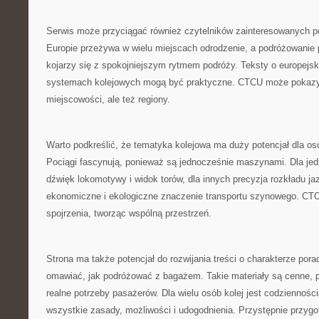
Serwis może przyciągać również czytelników zainteresowanych p
Europie przeżywa w wielu miejscach odrodzenie, a podróżowanie 
kojarzy się z spokojniejszym rytmem podróży. Teksty o europejsk
systemach kolejowych mogą być praktyczne. CTCU może pokazywa
miejscowości, ale też regiony.
Warto podkreślić, że tematyka kolejowa ma duży potencjał dla os
Pociągi fascynują, ponieważ są jednocześnie maszynami. Dla jed
dźwięk lokomotywy i widok torów, dla innych precyzja rozkładu ja
ekonomiczne i ekologiczne znaczenie transportu szynowego. CT
spojrzenia, tworząc wspólną przestrzeń.
Strona ma także potencjał do rozwijania treści o charakterze po
omawiać, jak podróżować z bagażem. Takie materiały są cenne, 
realne potrzeby pasażerów. Dla wielu osób kolej jest codzienności
wszystkie zasady, możliwości i udogodnienia. Przystępnie przyg