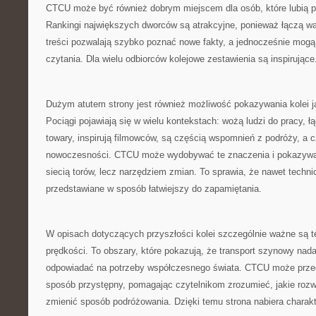
CTCU może być również dobrym miejscem dla osób, które lubią po
Rankingi największych dworców są atrakcyjne, ponieważ łączą wa
treści pozwalają szybko poznać nowe fakty, a jednocześnie mog
czytania. Dla wielu odbiorców kolejowe zestawienia są inspirujące
Dużym atutem strony jest również możliwość pokazywania kolei ja
Pociągi pojawiają się w wielu kontekstach: wożą ludzi do pracy, 
towary, inspirują filmowców, są częścią wspomnień z podróży, a
nowoczesności. CTCU może wydobywać te znaczenia i pokazywać, 
siecią torów, lecz narzędziem zmian. To sprawia, że nawet techn
przedstawiane w sposób łatwiejszy do zapamiętania.
W opisach dotyczących przyszłości kolei szczególnie ważne są te
prędkości. To obszary, które pokazują, że transport szynowy nada
odpowiadać na potrzeby współczesnego świata. CTCU może przed
sposób przystępny, pomagając czytelnikom zrozumieć, jakie roz
zmienić sposób podróżowania. Dzięki temu strona nabiera charakt