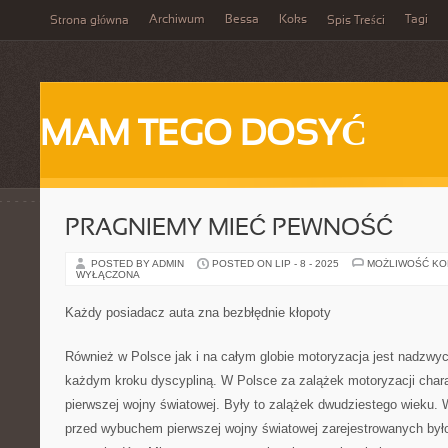
Archiwum
Bessa
Koks
Tagi
Strona główna
Spis Treści
MAM TEGO DOSYĆ
PRAGNIEMY MIEĆ PEWNOŚĆ
POSTED BY ADMIN
POSTED ON LIP - 8 - 2025
MOŻLIWOŚĆ K
WYŁĄCZONA
Każdy posiadacz auta zna bezbłędnie kłopoty
Również w Polsce jak i na całym globie motoryzacja jest nadzwyc
każdym kroku dyscypliną. W Polsce za zalążek motoryzacji chara
pierwszej wojny światowej. Były to zalążek dwudziestego wieku. 
przed wybuchem pierwszej wojny światowej zarejestrowanych było