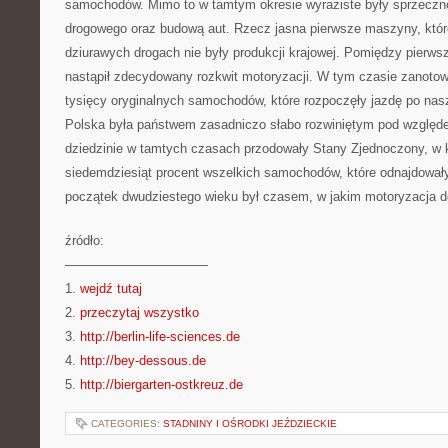
samochodów. Mimo to w tamtym okresie wyraziste były sprzeczn
drogowego oraz budową aut. Rzecz jasna pierwsze maszyny, któ
dziurawych drogach nie były produkcji krajowej. Pomiędzy pierws
nastąpił zdecydowany rozkwit motoryzacji. W tym czasie zanotow
tysięcy oryginalnych samochodów, które rozpoczęły jazdę po na
Polska była państwem zasadniczo słabo rozwiniętym pod względe
dziedzinie w tamtych czasach przodowały Stany Zjednoczony, w 
siedemdziesiąt procent wszelkich samochodów, które odnajdowały
początek dwudziestego wieku był czasem, w jakim motoryzacja dop
źródło:
———————————
1.
wejdź tutaj
2.
przeczytaj wszystko
3.
http://berlin-life-sciences.de
4.
http://bey-dessous.de
5.
http://biergarten-ostkreuz.de
CATEGORIES:
STADNINY I OŚRODKI JEŹDZIECKIE