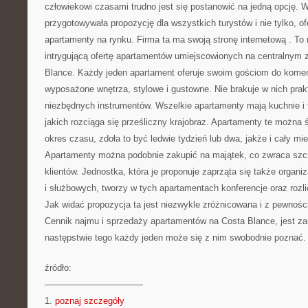
człowiekowi czasami trudno jest się postanowić na jedną opcję. 
przygotowywała propozycję dla wszystkich turystów i nie tylko, of
apartamenty na rynku. Firma ta ma swoją stronę internetową
. To
intrygującą ofertę apartamentów umiejscowionych na centralnym 
Blance. Każdy jeden apartament oferuje swoim gościom do kome
wyposażone wnętrza, stylowe i gustowne. Nie brakuje w nich prak
niezbędnych instrumentów. Wszelkie apartamenty mają kuchnie i t
jakich rozciąga się prześliczny krajobraz. Apartamenty te można
okres czasu, zdoła to być ledwie tydzień lub dwa, jakże i cały mie
Apartamenty można podobnie zakupić na majątek, co zwraca szc
klientów. Jednostka, która je proponuje zaprząta się także orga
i służbowych, tworzy w tych apartamentach konferencje oraz rozl
Jak widać propozycja ta jest niezwykle zróżnicowana i z pewnośc
Cennik najmu i sprzedaży apartamentów na Costa Blance, jest za
następstwie tego każdy jeden może się z nim swobodnie poznać.
źródło:
———————————
1.
poznaj szczegóły