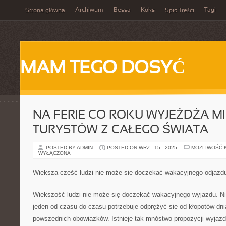
Archiwum
Bessa
Koks
Tagi
Strona główna
Spis Treści
MAM TEGO DOSYĆ
NA FERIE CO ROKU WYJEŻDŻA M
TURYSTÓW Z CAŁEGO ŚWIATA
POSTED BY ADMIN
POSTED ON WRZ - 15 - 2025
MOŻLIWOŚĆ 
WYŁĄCZONA
Większa część ludzi nie może się doczekać wakacyjnego odjazd
Większość ludzi nie może się doczekać wakacyjnego wyjazdu. N
jeden od czasu do czasu potrzebuje odprężyć się od kłopotów dni
powszednich obowiązków. Istnieje tak mnóstwo propozycji wyjaz