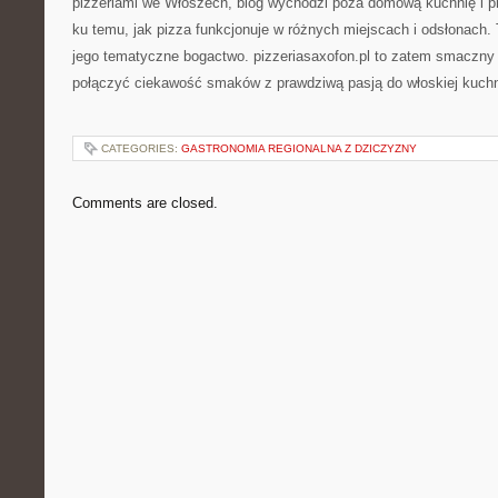
pizzeriami we Włoszech, blog wychodzi poza domową kuchnię i pr
ku temu, jak pizza funkcjonuje w różnych miejscach i odsłonach
jego tematyczne bogactwo. pizzeriasaxofon.pl to zatem smaczny 
połączyć ciekawość smaków z prawdziwą pasją do włoskiej kuch
CATEGORIES:
GASTRONOMIA REGIONALNA Z DZICZYZNY
Comments are closed.