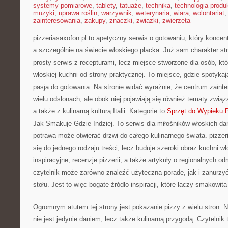
systemy pomiarowe
,
tablety
,
tatuaże
,
technika
,
technologia produk
muzyki
,
uprawa roślin
,
warzywnik
,
weterynaria
,
wiara
,
wolontariat
zainteresowania
,
zakupy
,
znaczki
,
związki
,
zwierzęta
pizzeriasaxofon.pl to apetyczny serwis o gotowaniu, który koncent
a szczególnie na świecie włoskiego placka. Już sam charakter str
prosty serwis z recepturami, lecz miejsce stworzone dla osób, k
włoskiej kuchni od strony praktycznej. To miejsce, gdzie spotykają
pasja do gotowania. Na stronie widać wyraźnie, że centrum zaint
wielu odsłonach, ale obok niej pojawiają się również tematy zwią
a także z kulinarną kulturą Italii. Kategorie to
Sprzęt do Wypieku 
Jak Smakuje Gdzie Indziej. To serwis dla miłośników włoskich dań
potrawa może otwierać drzwi do całego kulinarnego świata. pizzer
się do jednego rodzaju treści, lecz buduje szeroki obraz kuchni wł
inspiracyjne, recenzje pizzerii, a także artykuły o regionalnych 
czytelnik może zarówno znaleźć użyteczną poradę, jak i zanurzyć 
stołu. Jest to więc bogate źródło inspiracji, które łączy smakowit
Ogromnym atutem tej strony jest pokazanie pizzy z wielu stron. N
nie jest jedynie daniem, lecz także kulinarną przygodą. Czytelnik t