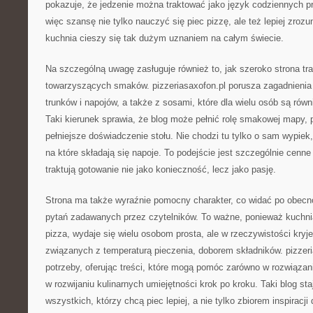
pokazuje, że jedzenie można traktować jako język codziennych p
więc szansę nie tylko nauczyć się piec pizzę, ale też lepiej zroz
kuchnia cieszy się tak dużym uznaniem na całym świecie.
Na szczególną uwagę zasługuje również to, jak szeroko strona tra
towarzyszących smaków. pizzeriasaxofon.pl porusza zagadnieni
trunków i napojów, a także z sosami, które dla wielu osób są rów
Taki kierunek sprawia, że blog może pełnić rolę smakowej mapy
pełniejsze doświadczenie stołu. Nie chodzi tu tylko o sam wypiek
na które składają się napoje. To podejście jest szczególnie cenne
traktują gotowanie nie jako konieczność, lecz jako pasję.
Strona ma także wyraźnie pomocny charakter, co widać po obecn
pytań zadawanych przez czytelników. To ważne, ponieważ kuchni
pizza, wydaje się wielu osobom prosta, ale w rzeczywistości kry
związanych z temperaturą pieczenia, doborem składników. pizzeri
potrzeby, oferując treści, które mogą pomóc zarówno w rozwiązan
w rozwijaniu kulinarnych umiejętności krok po kroku. Taki blog st
wszystkich, którzy chcą piec lepiej, a nie tylko zbiorem inspiracji