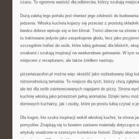
czasu. To ogromna wartość dla odbiorców, którzy szukają miejsc
Dużą zaletą tego portalu jest również jego zdolność do budowani
jedzenia. Włoska kuchnia kojarzy się przecież z prostotą składnik
bardzo dobrze wpisuje się w ten klimat. Treści obecne na stronie s
tu traktowane jedynie jako zaspokojenie głodu, lecz jako przyje
szczególnie trafiać do osób, które lubią gotować dla bliskich, e
smakami i szukają inspiracji na weekendowe gotowanie. W tym sens
miejscem z recepturami, ale także źródłem nastroju.
pizzeriasaxofon.pl można więc określić jako rozbudowany blog kuli
różnorodnością tematów. To miejsce dla tych, którzy chcą zgłębia
ale też dla osób zainteresowanych napojami do pizzy. Strona wyr
kuchnię włoską jako przestrzeń pełną aromatów. Dzięki temu mo
domowych kucharzy, jak i osoby, które po prostu lubią czytać o j
Dla kogoś, kto szuka inspiracji wokół włoskiej kuchni, ta strona ja
pomysłów. Znajdują się tu bowiem zarówno materiały dotyczące wł
artykuły osadzone w szerszym kontekście historii. Dzięki obecnoś