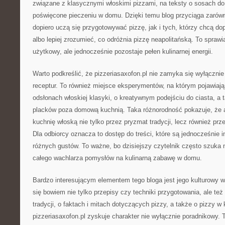
związane z klasycznymi włoskimi pizzami, na teksty o sosach do 
poświęcone pieczeniu w domu. Dzięki temu blog przyciąga zarów
dopiero uczą się przygotowywać pizzę, jak i tych, którzy chcą do
albo lepiej zrozumieć, co odróżnia pizzę neapolitańską. To sprawi
użytkowy, ale jednocześnie pozostaje pełen kulinarnej energii.
Warto podkreślić, że pizzeriasaxofon.pl nie zamyka się wyłączni
receptur. To również miejsce eksperymentów, na którym pojawiają 
odsłonach włoskiej klasyki, o kreatywnym podejściu do ciasta, a
placków poza domową kuchnią. Taka różnorodność pokazuje, że a
kuchnię włoską nie tylko przez pryzmat tradycji, lecz również p
Dla odbiorcy oznacza to dostęp do treści, które są jednocześnie 
różnych gustów. To ważne, bo dzisiejszy czytelnik często szuka ni
całego wachlarza pomysłów na kulinarną zabawę w domu.
Bardzo interesującym elementem tego bloga jest jego kulturowy wy
się bowiem nie tylko przepisy czy techniki przygotowania, ale też 
tradycji, o faktach i mitach dotyczących pizzy, a także o pizzy w k
pizzeriasaxofon.pl zyskuje charakter nie wyłącznie poradnikowy. 