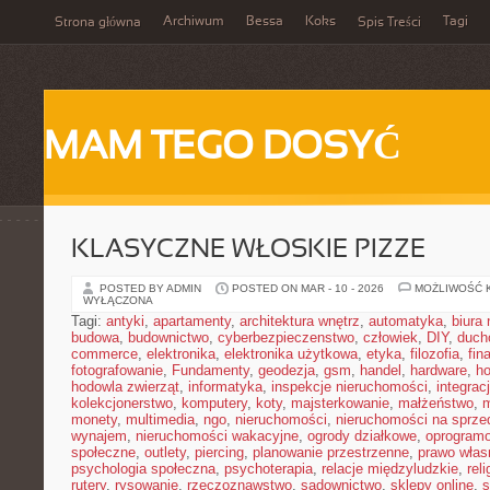
Archiwum
Bessa
Koks
Tagi
Strona główna
Spis Treści
MAM TEGO DOSYĆ
KLASYCZNE WŁOSKIE PIZZE
POSTED BY ADMIN
POSTED ON MAR - 10 - 2026
MOŻLIWOŚĆ 
WYŁĄCZONA
Tagi:
antyki
,
apartamenty
,
architektura wnętrz
,
automatyka
,
biura
budowa
,
budownictwo
,
cyberbezpieczenstwo
,
człowiek
,
DIY
,
duch
commerce
,
elektronika
,
elektronika użytkowa
,
etyka
,
filozofia
,
fin
fotografowanie
,
Fundamenty
,
geodezja
,
gsm
,
handel
,
hardware
,
h
hodowla zwierząt
,
informatyka
,
inspekcje nieruchomości
,
integrac
kolekcjonerstwo
,
komputery
,
koty
,
majsterkowanie
,
małżeństwo
,
m
monety
,
multimedia
,
ngo
,
nieruchomości
,
nieruchomości na sprze
wynajem
,
nieruchomości wakacyjne
,
ogrody działkowe
,
oprogram
społeczne
,
outlety
,
piercing
,
planowanie przestrzenne
,
prawo włas
psychologia społeczna
,
psychoterapia
,
relacje międzyludzkie
,
reli
rutery
,
rysowanie
,
rzeczoznawstwo
,
sadownictwo
,
sklepy online
,
s