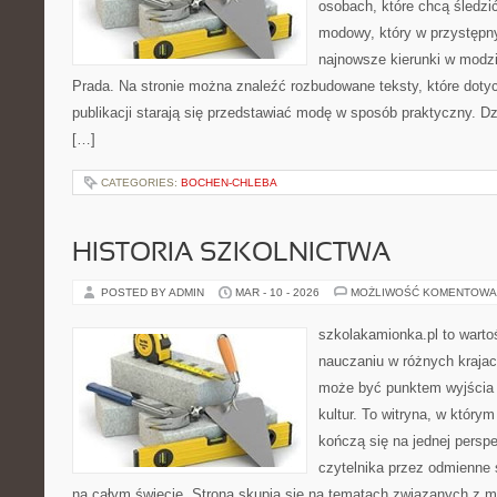
osobach, które chcą śledzić
modowy, który w przystępn
najnowsze kierunki w modzi
Prada. Na stronie można znaleźć rozbudowane teksty, które dotyc
publikacji starają się przedstawiać modę w sposób praktyczny. D
[…]
CATEGORIES:
BOCHEN-CHLEBA
HISTORIA SZKOLNICTWA
POSTED BY ADMIN
MAR - 10 - 2026
MOŻLIWOŚĆ KOMENTOWA
szkolakamionka.pl to warto
nauczaniu w różnych krajac
może być punktem wyjścia
kultur. To witryna, w który
kończą się na jednej persp
czytelnika przez odmienne
na całym świecie. Strona skupia się na tematach związanych z 