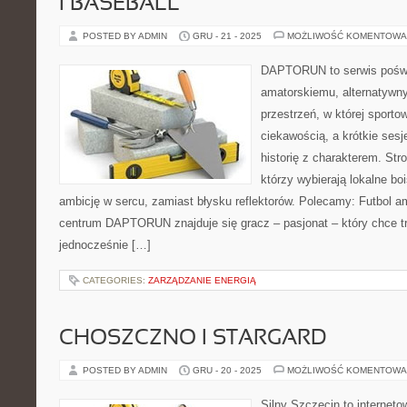
I BASEBALL
POSTED BY ADMIN
GRU - 21 - 2025
MOŻLIWOŚĆ KOMENTOWA
DAPTORUN to serwis poświ
amatorskiemu, alternatywny
przestrzeń, w której sport
ciekawością, a krótkie sesj
historię z charakterem. Str
którzy wybierają lokalne boi
ambicję w sercu, zamiast błysku reflektorów. Polecamy: Futbol 
centrum DAPTORUN znajduje się gracz – pasjonat – który chce t
jednocześnie […]
CATEGORIES:
ZARZĄDZANIE ENERGIĄ
CHOSZCZNO I STARGARD
POSTED BY ADMIN
GRU - 20 - 2025
MOŻLIWOŚĆ KOMENTOWA
Silny Szczecin to internet