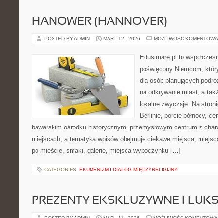
HANOWER (HANNOVER)
POSTED BY ADMIN
MAR - 12 - 2026
MOŻLIWOŚĆ KOMENTOWA
Edusimare.pl to współczes
poświęcony Niemcom, który
dla osób planujących podr
na odkrywanie miast, a tak
lokalne zwyczaje. Na stronie
Berlinie, porcie północy, ce
bawarskim ośrodku historycznym, przemysłowym centrum z chara
miejscach, a tematyka wpisów obejmuje ciekawe miejsca, miejsca
po mieście, smaki, galerie, miejsca wypoczynku […]
CATEGORIES:
EKUMENIZM I DIALOG MIĘDZYRELIGIJNY
PREZENTY EKSKLUZYWNE I LUK
POSTED BY ADMIN
MAR - 11 - 2026
MOŻLIWOŚĆ KOMENTOWA