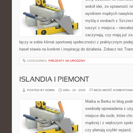
wokół idei, że sprawność ni
wynikiem mądrych nawyków.
myślą o osobach z Szczecin
ruszyć z miejsca – niezależ
zaczynają, czy mają już za 
łączy w sobie klimat sportowej społeczności z praktycznym pode
haseł stawia na konkret i inspirację do działania. Zobacz też Tran
CATEGORIES:
PREZENTY NA URODZINY
ISLANDIA I PIEMONT
POSTED BY ADMIN
GRU - 19 - 2025
MOŻLIWOŚĆ KOMENTOWA
Matka w Berku to blog podr
swobodę opowiadania z uż
miejsce dla osób, które chc
mądrzej i z większym spoko
czy planują szybki wyjazd,