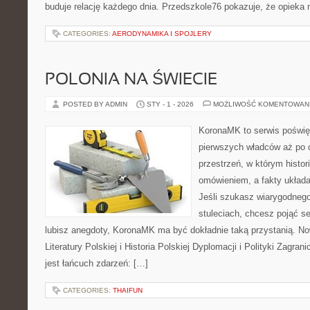
buduje relację każdego dnia. Przedszkole76 pokazuje, że opieka 
CATEGORIES:
AERODYNAMIKA I SPOJLERY
POLONIA NA ŚWIECIE
POSTED BY ADMIN
STY - 1 - 2026
MOŻLIWOŚĆ KOMENTOWAN
KoronaMK to serwis poświęc
pierwszych władców aż po c
przestrzeń, w którym histor
omówieniem, a fakty układa
Jeśli szukasz wiarygodneg
stuleciach, chcesz pojąć s
lubisz anegdoty, KoronaMK ma być dokładnie taką przystanią. Now
Literatury Polskiej i Historia Polskiej Dyplomacji i Polityki Zagrani
jest łańcuch zdarzeń: […]
CATEGORIES:
THAIFUN