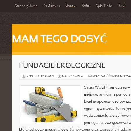
Archiwum
Bessa
Koks
Tagi
Strona główna
Spis Treści
MAM TEGO DOSYĆ
FUNDACJE EKOLOGICZNE
POSTED BY ADMIN
MAR - 14 - 2026
MOŻLIWOŚĆ KOMENTOWA
Sztab WOŚP Tarnobrzeg – G
miejsce, w którym pomoc s
lokalna społeczność pokazu
ogromną wartość. To nie jes
wydarzeniach, ale cyfrowe 
pomagania, zaangażowania 
która jednoczy mieszkańców Tarnobrzega oraz wszystkich ludzi o 