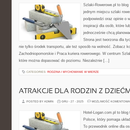
Szlaki-Rowerowe.pl to blog 
jednym miejscu szlaki row
podpowiedzi oraz opinie o 
inspiracji dla osób, które lu
jednocześnie chcą planować
Strona jest tworzona dla ty
nie tylko środek transportu, ale też sposób na wolność. Zobacz 
Zachodniopomorskie i Praca kuriera rowerowego. W centrum Szlak
które można dopasować do poziomu. Niezależnie […]
CATEGORIES:
RODZINA I WYCHOWANIE W WIERZE
ATRAKCJE DLA RODZIN Z DZIEĆM
POSTED BY ADMIN
GRU - 27 - 2025
MOŻLIWOŚĆ KOMENTOWA
Hotel-Logan.com.pl to blog
Polsce, który pomaga ukła
To przewodnik online dla o