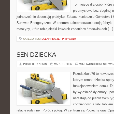
To miejsce dla osób, które
przemysłowe bez zbędnej m
jednocześnie doceniają praktykę. Zobacz koniecznie Górnictwo i 
Surowce Energetyczne. W centrum zainteresowania stoją fabryki, 
maszyny, które robią ciężki kawałek zadania w środowiskach […]
CATEGORIES:
SCENARIUSZE I PRZYGODY
SEN DZIECKA
POSTED BY ADMIN
MAR - 6 - 2026
MOŻLIWOŚĆ KOMENTOWAN
Przedszkole76 to nowoczesn
którym temat dziecka spoty
funkcjonowaniem domu. To 
by wyjaśniać dylematy i po
narastają od pierwszych ty
codzienność z kilkulatkiem
relacje rodzinne i Poród i połóg. W centrum są Pociechy oraz Opie