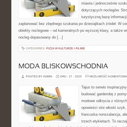
miasta i jednocześnie szuk
dotyczących noclegów. Stro
turystyczną bazę informacji
zaplanować bez zbędnego szukania po dziesiątkach źródeł. W cen
obiekty noclegowe – od kameralnych po wyższej klasy, a także 
nocleg dopasowany do […]
CATEGORIES:
PIZZA W KULTURZE I FILMIE
MODA BLISKOWSCHODNIA
POSTED BY ADMIN
GRU - 27 - 2025
MOŻLIWOŚĆ KOMENTOWA
Tajus to serwis inspiracyjn
budować garderobę z pomys
modowe odkrycia z różnych 
opowieści stoi włoski szyk
francuska nonszalancja, al
trzech etykietach. To racze