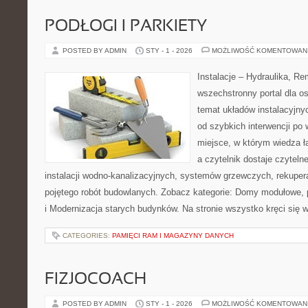
PODŁOGI I PARKIETY
POSTED BY ADMIN
STY - 1 - 2026
MOŻLIWOŚĆ KOMENTOWAN
Instalacje – Hydraulika, R
wszechstronny portal dla o
temat układów instalacyjny
od szybkich interwencji po
miejsce, w którym wiedza ł
a czytelnik dostaje czyteln
instalacji wodno-kanalizacyjnych, systemów grzewczych, rekupera
pojętego robót budowlanych. Zobacz kategorie: Domy modułowe, 
i Modernizacja starych budynków. Na stronie wszystko kręci się
CATEGORIES:
PAMIĘCI RAM I MAGAZYNY DANYCH
FIZJOCOACH
POSTED BY ADMIN
STY - 1 - 2026
MOŻLIWOŚĆ KOMENTOWAN