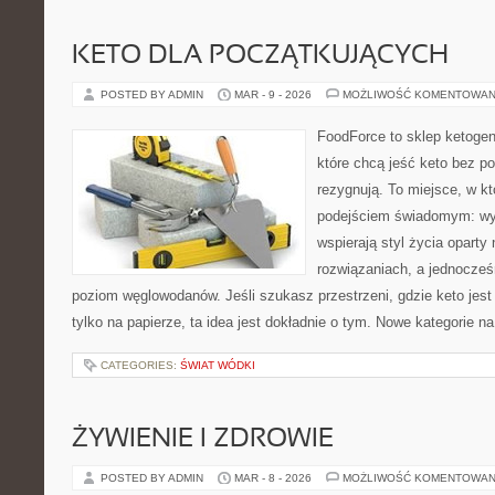
KETO DLA POCZĄTKUJĄCYCH
POSTED BY ADMIN
MAR - 9 - 2026
MOŻLIWOŚĆ KOMENTOWAN
FoodForce to sklep ketogen
które chcą jeść keto bez po
rezygnują. To miejsce, w k
podejściem świadomym: wyb
wspierają styl życia opart
rozwiązaniach, a jednocześ
poziom węglowodanów. Jeśli szukasz przestrzeni, gdzie keto jest 
tylko na papierze, ta idea jest dokładnie o tym. Nowe kategorie na
CATEGORIES:
ŚWIAT WÓDKI
ŻYWIENIE I ZDROWIE
POSTED BY ADMIN
MAR - 8 - 2026
MOŻLIWOŚĆ KOMENTOWAN