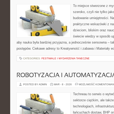
To miejsce stworzone z myś
szeroko, czyli nie tylko jak
budowanie umiejętności. N
praktyczne wskazówki z na
dzieciom, bliskim oraz nau
świecie wiedzy w sposób u
aby nauka była bardziej przyjazna, a jednocześnie sensowna – ta
postępów. Ciekawe adresy to Kreatywność i zabawa i Materiały e
CATEGORIES:
FESTIWALE I WYDARZENIA TANECZNE
ROBOTYZACJA I AUTOMATYZACJ
POSTED BY ADMIN
MAR - 8 - 2026
MOŻLIWOŚĆ KOMENTOWAN
Techneau to serwis o wytw
sektorze ciężkim, ale także
technologiach, infrastrukturz
łańcuchach dostaw, BHP or