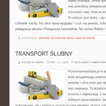
mądrą strategią. Strona opi
oraz procedury pielęgnacyj
zrozumieć cerę i krok po kr
W centrum jest skóra – jej 
człowiek: każdy, kto chce lepiej wyglądać i czuć się pewniej. Zob
pielęgnacja włosów i Pielęgnacja nastolatków. Na stronie Rolletic
CATEGORIES:
ZDROWIE PSYCHICZNE DZIECI I NASTOLATKÓW
TRANSPORT ŚLUBNY
POSTED BY ADMIN
GRU - 31 - 2025
MOŻLIWOŚĆ KOMENTOWA
Przemowieniaslubne.pl to p
które przygotowują ceremoni
weselne i chcą mieć pod rę
oraz inspiracje. To przestrz
uczucia z organizacją, a s
solidnym opracowaniem. Dz
małżonkowie, jak i najlepszy przyjaciel pana młodego, druhna, na