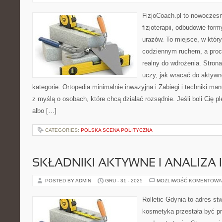
FizjoCoach.pl to nowoczes
fizjoterapii, odbudowie for
urazów. To miejsce, w któr
codziennym ruchem, a proce
realny do wdrożenia. Stron
uczy, jak wracać do aktyw
kategorie: Ortopedia minimalnie inwazyjna i Zabiegi i techniki ma
z myślą o osobach, które chcą działać rozsądnie. Jeśli boli Cię ple
albo […]
CATEGORIES:
POLSKA SCENA POLITYCZNA
SKŁADNIKI AKTYWNE I ANALIZA 
POSTED BY ADMIN
GRU - 31 - 2025
MOŻLIWOŚĆ KOMENTOWA
Rolletic Gdynia to adres s
kosmetyka przestała być pr