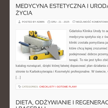
MEDYCYNA ESTETYCZNA I URODA
ŻYCIA
POSTED BY ADMIN
GRU - 21 - 2025
MOŻLIWOŚĆ KOMENTOWA
Gdańska Klinika Urody to a
medycyna spotyka się z świ
kliniki została pomyślana j
które chcą lepiej zrozumieć
podejmować dobrze przemy
terapii. To nie jest tylko zb
katalog rozwiązań, dzięki której łatwiej dopasować plan działani
stronie to Karboksyterapia i Kosmetyki profesjonalne. W świecie,
[…]
CATEGORIES:
CHECKLISTY I GOTOWE PLANY
DIETA, ODŻYWIANIE I REGENERA