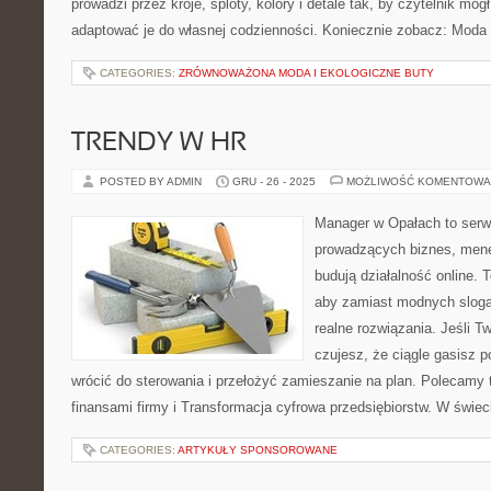
prowadzi przez kroje, sploty, kolory i detale tak, by czytelnik mó
adaptować je do własnej codzienności. Koniecznie zobacz: Moda
CATEGORIES:
ZRÓWNOWAŻONA MODA I EKOLOGICZNE BUTY
TRENDY W HR
POSTED BY ADMIN
GRU - 26 - 2025
MOŻLIWOŚĆ KOMENTOWA
Manager w Opałach to serw
prowadzących biznes, mene
budują działalność online. 
aby zamiast modnych sloga
realne rozwiązania. Jeśli Tw
czujesz, że ciągle gasisz 
wrócić do sterowania i przełożyć zamieszanie na plan. Polecamy 
finansami firmy i Transformacja cyfrowa przedsiębiorstw. W świec
CATEGORIES:
ARTYKUŁY SPONSOROWANE