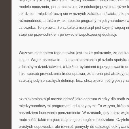
modelu nauczania, portal pokazuje, że edukacja przybiera różne f
jak dzieci i młodzież uczą się w różnych zakątkach świata, jaką r
różnorodność, a także w jaki sposób programy międzynarodowe w
człowieka. To sprawia, że szkolakamionka.pl jest czymś więcej ni
staje się przewodnikiem po świecie współczesnej edukacji.
Ważnym elementem tego serwisu jest także pokazanie, że edukac
klasie. Wręcz przeciwnie – na szkolakamionka.pl szkoła spotyka si
z lokalnym dziedzictwem, a także z pytaniami o przygotowanie do
Taki sposób prowadzenia treści sprawia, że strona jest atrakcyjna 
szukają jedynie suchych definicji, lecz chcą zrozumieć głębszy 
szkolakamionka.pl można opisać jako centrum wiedzy dla osób z
międzynarodowymi programami edukacyjnymi. To witryna, która 
narzędziem budowania porozumienia. W czasach, gdy coraz więk
mobilność, takie miejsce staje się szczególnie potrzebne. Czyteln
prostych odpowiedzi, ale również pomysły do dalszego odkrywania