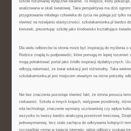
szkole rozumianej wyłącznie lokalnie. To miejsce, który pokazuj
analizowana w skali światowej. Taka perspektywa ma dziś ogrom
przygotowanie młodego człowieka do życia nie polega już tylko na
również na rozwijaniu elastyczności. szkolakamionka.pl bardzo do
kierunek, prezentując szkołę jako środowisko kształtujące świado
Dla wielu odbiorców ta strona może być inspiracją do myślenia o 
Rodzice znajdą tu podpowiedzi, które pomogą im lepiej rozumieć s
mogą potraktować portal jako źródło inspiracji dydaktycznych. Ucz
odkryją natomiast, że świat edukacji jest różnorodny. Taka wielo
szkolakamionka.pl jest miejscem otwartym na różne potrzeby odb
Nie bez znaczenia pozostaje również fakt, że strona porusza tema
ciekawość. Szkoła w innych krajach, nietypowe przedmioty, różni
rola technologii, znaczenie wymiany uczniowskiej czy wpływ kult
wszystko to tworzy bardzo atrakcyjną przestrzeń treściową. Dzięki
jednowymiarowy, lecz stale zachęca do odkrywania kolejnych tem
szczególnie cenne w świecie internetu, gdzie odbiorcy szukają treś