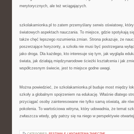
merytorycznych, ale też wciągających.
szkolakamionka.pl to zatem przemyślany serwis oświatowy, który 
światowych aspektach nauczania. To miejsce, gdzie spotykają się 
także chęć lepszego rozumienia zmian. Strona pokazuje, że nau
poszerzające horyzonty, a szkoła nie musi być postrzegana wyłąc
jako droga. Dla każdego, kto interesuje się tym, jak wygląda edu
świata, jak działają międzynarodowe ścieżki kształcenia i jak zmi
współczesnym świecie, jest to miejsce godne uwagi.
Można powiedzieć, że szkolakamionka.pl buduje most między l
szkoły a globalnym spojrzeniem na edukację. Właśnie dlatego str
przyciągać osoby zainteresowane nie tylko samą oświatą, ale ró
pokolenia. To wartościowa witryna, który udowadnia, że temat sz
zwłaszcza wtedy, gdy patrzy się na niego w perspektywie otwarte
CATEGORIES:
FESTIWALE I WYDARZENIA TANECZNE