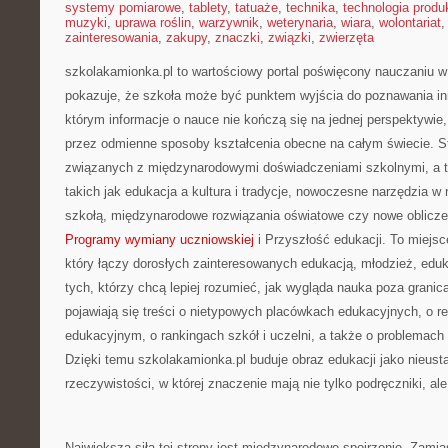
systemy pomiarowe
,
tablety
,
tatuaże
,
technika
,
technologia produk
muzyki
,
uprawa roślin
,
warzywnik
,
weterynaria
,
wiara
,
wolontariat
zainteresowania
,
zakupy
,
znaczki
,
związki
,
zwierzęta
szkolakamionka.pl to wartościowy portal poświęcony nauczaniu w 
pokazuje, że szkoła może być punktem wyjścia do poznawania inn
którym informacje o nauce nie kończą się na jednej perspektywie,
przez odmienne sposoby kształcenia obecne na całym świecie. S
związanych z międzynarodowymi doświadczeniami szkolnymi, a t
takich jak edukacja a kultura i tradycje, nowoczesne narzędzia w
szkołą, międzynarodowe rozwiązania oświatowe czy nowe oblicze
Programy wymiany uczniowskiej
i Przyszłość edukacji. To miejsc
który łączy dorosłych zainteresowanych edukacją, młodzież, edu
tych, którzy chcą lepiej rozumieć, jak wygląda nauka poza granica
pojawiają się treści o nietypowych placówkach edukacyjnych, o 
edukacyjnym, o rankingach szkół i uczelni, a także o problemach
Dzięki temu szkolakamionka.pl buduje obraz edukacji jako nieusta
rzeczywistości, w której znaczenie mają nie tylko podręczniki, al
Największą siłą tej strony jest międzynarodowe spojrzenie. Zam