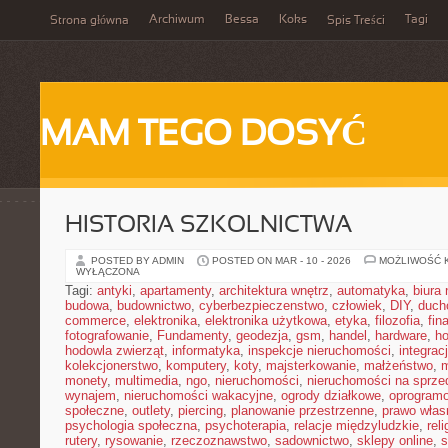
Archiwum
Bessa
Koks
Tagi
Strona główna
Spis Treści
MAM TEGO DOSYĆ
HISTORIA SZKOLNICTWA
POSTED BY ADMIN
POSTED ON MAR - 10 - 2026
MOŻLIWOŚĆ 
WYŁĄCZONA
Tagi:
antyki
,
apartamenty
,
architektura wnętrz
,
automatyka
,
biura
budowa
,
budownictwo
,
cyberbezpieczenstwo
,
człowiek
,
DIY
,
duch
commerce
,
elektronika
,
elektronika użytkowa
,
etyka
,
filozofia
,
fin
fotografowanie
,
Fundamenty
,
geodezja
,
gsm
,
handel
,
hardware
,
h
hodowla zwierząt
,
informatyka
,
inspekcje nieruchomości
,
integrac
kolekcjonerstwo
,
komputery
,
koty
,
majsterkowanie
,
małżeństwo
,
m
monety
,
multimedia
,
ngo
,
nieruchomości
,
nieruchomości na sprze
wynajem
,
nieruchomości wakacyjne
,
ogrody działkowe
,
oprogram
społeczne
,
outlety
,
piercing
,
planowanie przestrzenne
,
prawo włas
psychologia społeczna
,
psychoterapia
,
relacje międzyludzkie
,
reli
rutery
,
rysowanie
,
rzeczoznawstwo
,
sadownictwo
,
sklepy online
,
s