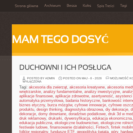
Archiwum
Bessa
Koks
Tagi
Strona główna
Spis Treści
MAM TEGO DOSYĆ
DUCHOWNI I ICH POSŁUGA
POSTED BY ADMIN
POSTED ON MAJ - 6 - 2026
MOŻLIWOŚĆ K
WYŁĄCZONA
Tagi:
akcesoria dla zwierząt
,
akcesoria kreatywne
,
akcesoria med
wnętrzarskie
,
analizy fundamentalne
,
analizy inwestycyjne
,
analiz
aplikacje finansowe
,
aplikacje zdrowotne
,
asertywność
,
asystenci
automatyka przemysłowa
,
badania historyczne
,
bankowość intern
biznes etyczny
,
burza mózgów
,
cyfrowe innowacje
,
cyfrowe oszc
produktu
,
design thinking
,
diagnostyka obrazowa
,
diy dekoracje
,
d
dekoracje
,
domy drewniane
,
doradztwo podatkowe
,
druk 3d w me
druk reklamowy
,
drukarki
,
dywersyfikacja
,
edukacja ekonomiczna
edukacja publiczna
,
ekologiczne budownictwo
,
ekologiczne rolnic
festiwale ludowe
,
finansowanie działalności
,
Fintech
,
fintek mobil
folklor regionalny
,
fundusze ETF
,
geopolityka świata
,
góry
,
hardwa