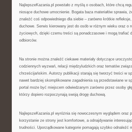
NajlepszeKazania.pl powstało z myślą o osobach, które chcą regu
niosące duchowe umocnienie. Bogata baza materiałów sprawia, ż
znaleźć coś odpowiedniego dla siebie – zarówno krótkie refleksje, 
duchowe. Serwis kierowany jest do osób w różnym wieku oraz o 
życiowych, dzięki czemu treści są ponadczasowe i mogą trafiać 
odbiorców.
Na stronie można znaleźć ciekawe materiały dotyczące uroczysto
codziennych wyzwań, relacji międzyludzkich oraz tematów związ
chrześcijańskim. Autorzy publikacji starają się tworzyć treści w 
nawet bardziej skomplikowane zagadnienia są przedstawiane w sp
portal może być miejscem odwiedzanym zarówno przez osoby głęb
którzy dopiero rozpoczynają swoją drogę duchową.
NajlepszeKazania.pl wyróżnia się nowoczesnym wyglądem oraz pr
korzystanie ze strony jest komfortowe, a odnajdywanie interesując
trudności. Uporządkowane kategorie pomagają szybko odnaleźć m