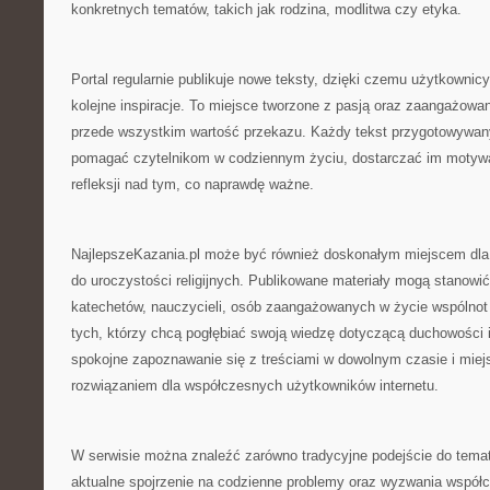
konkretnych tematów, takich jak rodzina, modlitwa czy etyka.
Portal regularnie publikuje nowe teksty, dzięki czemu użytkowni
kolejne inspiracje. To miejsce tworzone z pasją oraz zaangażowan
przede wszystkim wartość przekazu. Każdy tekst przygotowywany
pomagać czytelnikom w codziennym życiu, dostarczać im motywa
refleksji nad tym, co naprawdę ważne.
NajlepszeKazania.pl może być również doskonałym miejscem dla
do uroczystości religijnych. Publikowane materiały mogą stanowić ź
katechetów, nauczycieli, osób zaangażowanych w życie wspólnot r
tych, którzy chcą pogłębiać swoją wiedzę dotyczącą duchowości i
spokojne zapoznawanie się z treściami w dowolnym czasie i miej
rozwiązaniem dla współczesnych użytkowników internetu.
W serwisie można znaleźć zarówno tradycyjne podejście do tematów
aktualne spojrzenie na codzienne problemy oraz wyzwania współ