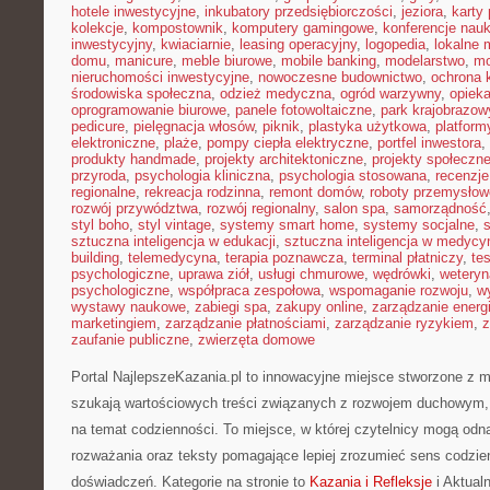
hotele inwestycyjne
,
inkubatory przedsiębiorczości
,
jeziora
,
karty 
kolekcje
,
kompostownik
,
komputery gamingowe
,
konferencje nau
inwestycyjny
,
kwiaciarnie
,
leasing operacyjny
,
logopedia
,
lokalne 
domu
,
manicure
,
meble biurowe
,
mobile banking
,
modelarstwo
,
mo
nieruchomości inwestycyjne
,
nowoczesne budownictwo
,
ochrona
środowiska społeczna
,
odzież medyczna
,
ogród warzywny
,
opiek
oprogramowanie biurowe
,
panele fotowoltaiczne
,
park krajobrazow
pedicure
,
pielęgnacja włosów
,
piknik
,
plastyka użytkowa
,
platfor
elektroniczne
,
plaże
,
pompy ciepła elektryczne
,
portfel inwestora
,
produkty handmade
,
projekty architektoniczne
,
projekty społeczn
przyroda
,
psychologia kliniczna
,
psychologia stosowana
,
recenzje
regionalne
,
rekreacja rodzinna
,
remont domów
,
roboty przemysłow
rozwój przywództwa
,
rozwój regionalny
,
salon spa
,
samorządność
styl boho
,
styl vintage
,
systemy smart home
,
systemy socjalne
,
sztuczna inteligencja w edukacji
,
sztuczna inteligencja w medycy
building
,
telemedycyna
,
terapia poznawcza
,
terminal płatniczy
,
te
psychologiczne
,
uprawa ziół
,
usługi chmurowe
,
wędrówki
,
weteryn
psychologiczne
,
współpraca zespołowa
,
wspomaganie rozwoju
,
w
wystawy naukowe
,
zabiegi spa
,
zakupy online
,
zarządzanie energ
marketingiem
,
zarządzanie płatnościami
,
zarządzanie ryzykiem
,
z
zaufanie publiczne
,
zwierzęta domowe
Portal NajlepszeKazania.pl to innowacyjne miejsce stworzone z m
szukają wartościowych treści związanych z rozwojem duchowym, 
na temat codzienności. To miejsce, w której czytelnicy mogą odn
rozważania oraz teksty pomagające lepiej zrozumieć sens codzi
doświadczeń. Kategorie na stronie to
Kazania i Refleksje
i Aktual