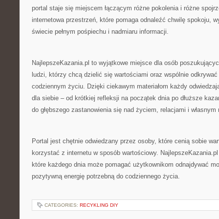
portal staje się miejscem łączącym różne pokolenia i różne spoj
internetowa przestrzeń, które pomaga odnaleźć chwilę spokoju, wy
świecie pełnym pośpiechu i nadmiaru informacji.
NajlepszeKazania.pl to wyjątkowe miejsce dla osób poszukujących
ludzi, którzy chcą dzielić się wartościami oraz wspólnie odkryw
codziennym życiu. Dzięki ciekawym materiałom każdy odwiedzają
dla siebie – od krótkiej refleksji na początek dnia po dłuższe kaza
do głębszego zastanowienia się nad życiem, relacjami i własny
Portal jest chętnie odwiedzany przez osoby, które cenią sobie war
korzystać z internetu w sposób wartościowy. NajlepszeKazania.pl t
które każdego dnia może pomagać użytkownikom odnajdywać moty
pozytywną energię potrzebną do codziennego życia.
CATEGORIES:
RECYKLING DIY