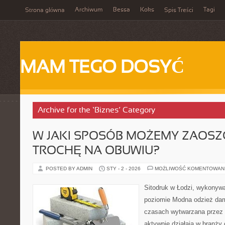
Archiwum
Bessa
Koks
Tagi
Strona główna
Spis Treści
MAM TEGO DOSYĆ
Archive for the ‘Biznes’ Category
W JAKI SPOSÓB MOŻEMY ZAOSZ
TROCHĘ NA OBUWIU?
POSTED BY ADMIN
STY - 2 - 2026
MOŻLIWOŚĆ KOMENTOWAN
Sitodruk w Łodzi, wykonyw
poziomie Modna odzież dam
czasach wytwarzana przez r
aktywnie działają w branży