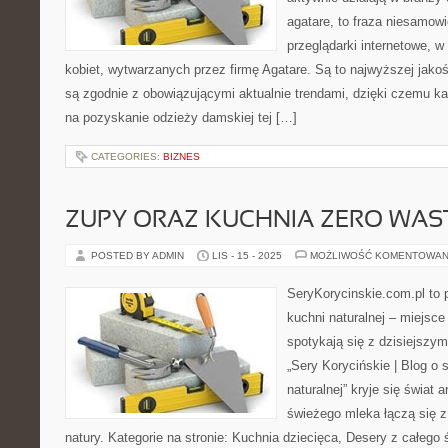
agatare, to fraza niesamow
przeglądarki internetowe, w
kobiet, wytwarzanych przez firmę Agatare. Są to najwyższej jakoś
są zgodnie z obowiązującymi aktualnie trendami, dzięki czemu ka
na pozyskanie odzieży damskiej tej […]
CATEGORIES:
BIZNES
ZUPY ORAZ KUCHNIA ZERO WAS
POSTED BY ADMIN
LIS - 15 - 2025
MOŻLIWOŚĆ KOMENTOWAN
SeryKorycinskie.com.pl to po
kuchni naturalnej – miejsce 
spotykają się z dzisiejszy
„Sery Korycińskie | Blog o s
naturalnej” kryje się świat
świeżego mleka łączą się z
natury. Kategorie na stronie: Kuchnia dziecięca, Desery z całego 