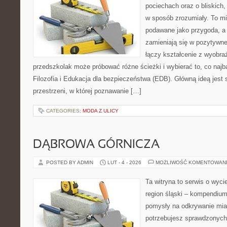
pociechach oraz o bliskich
w sposób zrozumiały. To mi
podawane jako przygoda, a
zamieniają się w pozytywne
łączy kształcenie z wyobra
przedszkolak może próbować różne ścieżki i wybierać to, co najba
Filozofia i Edukacja dla bezpieczeństwa (EDB). Główną ideą jest 
przestrzeni, w której poznawanie […]
CATEGORIES:
MODA Z ULICY
DĄBROWA GÓRNICZA
POSTED BY ADMIN
LUT - 4 - 2026
MOŻLIWOŚĆ KOMENTOWAN
Ta witryna to serwis o wyc
region śląski – kompendiu
pomysły na odkrywanie miast
potrzebujesz sprawdzonyc