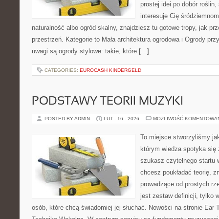
prostej idei po dobór rośli
interesuje Cię śródziemnom
naturalność albo ogród skalny, znajdziesz tu gotowe tropy, jak prz
przestrzeń. Kategorie to Mała architektura ogrodowa i Ogrody p
uwagi są ogrody stylowe: takie, które […]
CATEGORIES:
EUROCASH KINDERGELD
PODSTAWY TEORII MUZYKI
POSTED BY ADMIN
LUT - 16 - 2026
MOŻLIWOŚĆ KOMENTOWA
To miejsce stworzyliśmy ja
którym wiedza spotyka się 
szukasz czytelnego startu 
chcesz poukładać teorię, z
prowadzące od prostych rze
jest zestaw definicji, tylko
osób, które chcą świadomiej jej słuchać. Nowości na stronie Ear T