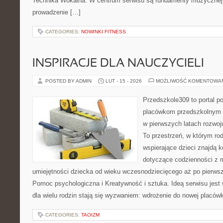
Technika Wokalna. W centrum serwisu są fundamenty muzycznej 
prowadzenie […]
CATEGORIES:
NOWINKI FITNESS
INSPIRACJE DLA NAUCZYCIELI
POSTED BY ADMIN
LUT - 15 - 2026
MOŻLIWOŚĆ KOMENTOWA
Przedszkole309 to portal 
placówkom przedszkolnym o
w pierwszych latach rozwo
To przestrzeń, w którym r
wspierające dzieci znajdą 
dotyczące codzienności z 
umiejętności dziecka od wieku wczesnodziecięcego aż po pierwsz
Pomoc psychologiczna i Kreatywność i sztuka. Ideą serwisu jest 
dla wielu rodzin stają się wyzwaniem: wdrożenie do nowej placówk
CATEGORIES:
TAOIZM