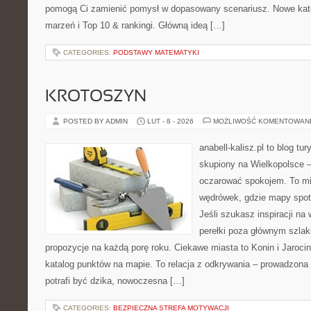
pomogą Ci zamienić pomysł w dopasowany scenariusz. Nowe katego
marzeń i Top 10 & rankingi. Główną ideą […]
CATEGORIES:
PODSTAWY MATEMATYKI
KROTOSZYN
POSTED BY ADMIN
LUT - 8 - 2026
MOŻLIWOŚĆ KOMENTOWAN
anabell-kalisz.pl to blog t
skupiony na Wielkopolsce – 
oczarować spokojem. To mi
wędrówek, gdzie mapy spot
Jeśli szukasz inspiracji n
perełki poza głównym szlak
propozycje na każdą porę roku. Ciekawe miasta to Konin i Jarocin.
katalog punktów na mapie. To relacja z odkrywania – prowadzona 
potrafi być dzika, nowoczesna […]
CATEGORIES:
BEZPIECZNA STREFA MOTYWACJI