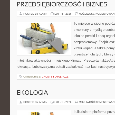
PRZEDSIĘBIORCZOŚĆ I BIZNES
POSTED BY ADMIN
LUT - 5 - 2026
MOŻLIWOŚĆ KOMENTOWAN
To miejsce w sieci o podróż
stworzony z myślą o osobac
lokalne perełki i chcą org
bezproblemowy. Znajdziesz t
krótki wypad, a także pomy
przestrzeń dla tych, którzy 
miłośników aktywności i miejskiego klimatu. Przeczytaj także Atra
rekreacja. Lubelszczyzna potrafi zaskakiwać: raz kusi nastrojow
CATEGORIES:
CHUSTY I OTULACZE
EKOLOGIA
POSTED BY ADMIN
LUT - 5 - 2026
MOŻLIWOŚĆ KOMENTOWAN
Lulitulisie to platforma po