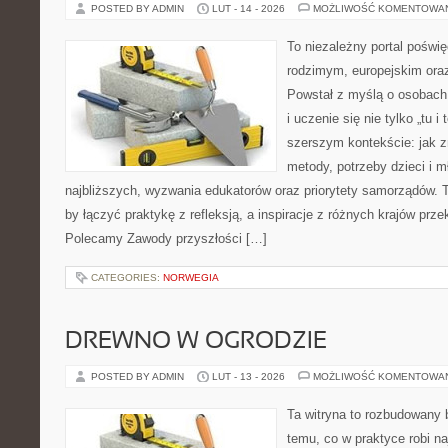
POSTED BY ADMIN
LUT - 14 - 2026
MOŻLIWOŚĆ KOMENTOWA
To niezależny portal poświę
rodzimym, europejskim or
Powstał z myślą o osobach,
i uczenie się nie tylko „tu i
szerszym kontekście: jak z
metody, potrzeby dzieci i m
najbliższych, wyzwania edukatorów oraz priorytety samorządów. T
by łączyć praktykę z refleksją, a inspiracje z różnych krajów prz
Polecamy Zawody przyszłości […]
CATEGORIES:
NORWEGIA
DREWNO W OGRODZIE
POSTED BY ADMIN
LUT - 13 - 2026
MOŻLIWOŚĆ KOMENTOWA
Ta witryna to rozbudowany
temu, co w praktyce robi na