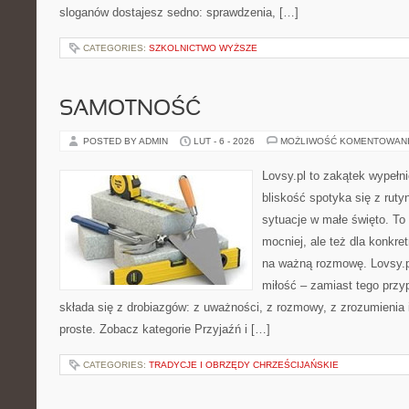
sloganów dostajesz sedno: sprawdzenia, […]
CATEGORIES:
SZKOLNICTWO WYŻSZE
SAMOTNOŚĆ
POSTED BY ADMIN
LUT - 6 - 2026
MOŻLIWOŚĆ KOMENTOWAN
Lovsy.pl to zakątek wypełn
bliskość spotyka się z ruty
sytuacje w małe święto. To p
mocniej, ale też dla konkre
na ważną rozmowę. Lovsy.p
miłość – zamiast tego przy
składa się z drobiazgów: z uważności, z rozmowy, z zrozumienia 
proste. Zobacz kategorie Przyjaźń i […]
CATEGORIES:
TRADYCJE I OBRZĘDY CHRZEŚCIJAŃSKIE