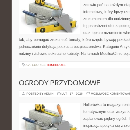
zdrowiu pań na każdym etap
internetowy, który łączy rz
zrozumieniem dla codzienn
tej przestrzeni stoi zapobi
oraz lepsze rozumienie wła
tak, aby pomagać zrozumieć tematy, które często bywają przeła
jednocześnie dotykają poczucia bezpieczeństwa. Kategorie Antyk
rodziny i Zdrowie seksualne kobiety. Na łamach MediluxClinic poj
CATEGORIES:
IRISHROOTS
OGRODY PRZYDOMOWE
POSTED BY ADMIN
LUT - 17 - 2026
MOŻLIWOŚĆ KOMENTOWA
Hellerówka to magazyn onl
tematycznym oraz wszystk
zaplanować piękny ogród. T
inspiracja spotyka się z r