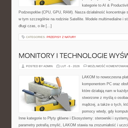
kategorie to AI & Productiv
Podzespołów (CPU, GPU, RAM). Nasza działalność koncentruje s
w tym szczególnie na rodzinie Satellite. Modele multimedialne i st
długi czas, o ile […]
CATEGORIES:
PRZEPISY Z NATURY
MONITORY I TECHNOLOGIE WYŚ
POSTED BY ADMIN
LUT - 6 - 2026
MOŻLIWOŚĆ KOMENTOWAN
LAKOM to nowoczesna plat
komponentom PC oraz obsłu
które działają nam w każdy
stworzone z myślą o osoba
mądrzej, a także o tych, kt
pomocy wtedy, gdy komput
Inne kategorie to Płyty główne i Ekosystemy: sterowniki i system
parametry potrafią zmylić, LAKOM stawia na zrozumiałość i uczc