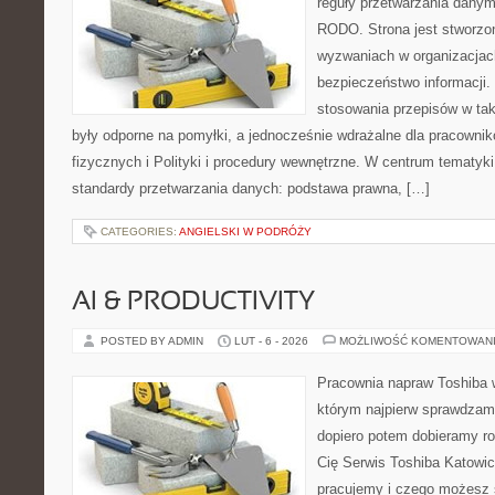
reguły przetwarzania dany
RODO. Strona jest stworzo
wyzwaniach w organizacjach
bezpieczeństwo informacji. 
stosowania przepisów w tak
były odporne na pomyłki, a jednocześnie wdrażalne dla pracown
fizycznych i Polityki i procedury wewnętrzne. W centrum tematyk
standardy przetwarzania danych: podstawa prawna, […]
CATEGORIES:
ANGIELSKI W PODRÓŻY
AI & PRODUCTIVITY
POSTED BY ADMIN
LUT - 6 - 2026
MOŻLIWOŚĆ KOMENTOWAN
Pracownia napraw Toshiba 
którym najpierw sprawdzam
dopiero potem dobieramy roz
Cię Serwis Toshiba Katowic
pracujemy i czego możesz 