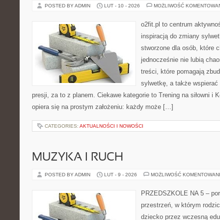
POSTED BY ADMIN
LUT - 10 - 2026
MOŻLIWOŚĆ KOMENTOWA
o2fit.pl to centrum aktywno
inspiracją do zmiany sylwetk
stworzone dla osób, które 
jednocześnie nie lubią chao
treści, które pomagają zbu
sylwetkę, a także wspiera
presji, za to z planem. Ciekawe kategorie to Trening na siłowni i Ko
opiera się na prostym założeniu: każdy może […]
CATEGORIES:
AKTUALNOŚCI I NOWOŚCI
MUZYKA I RUCH
POSTED BY ADMIN
LUT - 9 - 2026
MOŻLIWOŚĆ KOMENTOWAN
PRZEDSZKOLE NA 5 – porta
przestrzeń, w którym rodzi
dziecko przez wczesną eduk