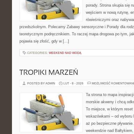
porady. Strona skupia się 
wejściem w nową rutynę, e
rówieśniczymi oraz nabywa
przedszkolnym. Polecamy Zabawy sensoryczne i Porady dla rodzic
teoretycznym podręcznikiem. To raczej mapa drogowa po tym, jak
pojawia się złość, gdy w […]
CATEGORIES:
WEEKEND NAD WODĄ
TROPIKI MARZEŃ
POSTED BY ADMIN
LUT - 8 - 2026
MOŻLIWOŚĆ KOMENTOWAN
Ta strona to mapa inspiracji
morskie akweny i chcą odkr
To miejsce, w którym reset
wskazówkami – od wyboru k
aż po bezpieczne pływanie
weekendzie nad Bałtykiem, z