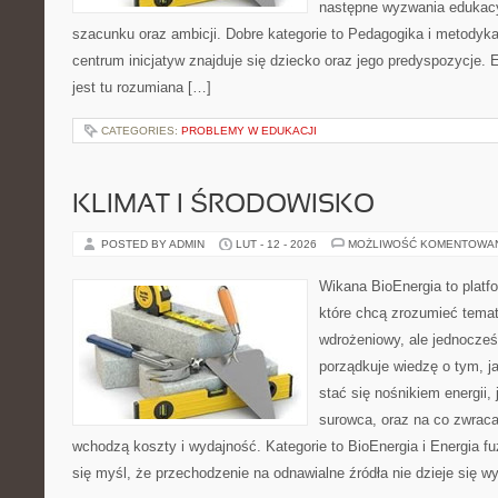
następne wyzwania edukac
szacunku oraz ambicji. Dobre kategorie to Pedagogika i metodyka
centrum inicjatyw znajduje się dziecko oraz jego predyspozycje
jest tu rozumiana […]
CATEGORIES:
PROBLEMY W EDUKACJI
KLIMAT I ŚRODOWISKO
POSTED BY ADMIN
LUT - 12 - 2026
MOŻLIWOŚĆ KOMENTOWA
Wikana BioEnergia to platf
które chcą zrozumieć temat
wdrożeniowy, ale jednocześn
porządkuje wiedzę o tym, j
stać się nośnikiem energii,
surowca, oraz na co zwrac
wchodzą koszty i wydajność. Kategorie to BioEnergia i Energia fuz
się myśl, że przechodzenie na odnawialne źródła nie dzieje się w