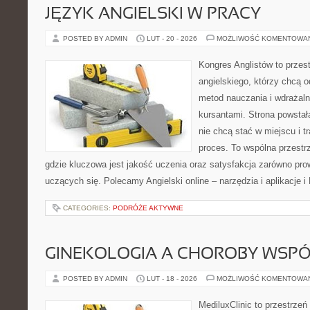
JĘZYK ANGIELSKI W PRACY
POSTED BY ADMIN
LUT - 20 - 2026
MOŻLIWOŚĆ KOMENTOWA
Kongres Anglistów to przest
angielskiego, którzy chcą 
metod nauczania i wdrażaln
kursantami. Strona powstał
nie chcą stać w miejscu i t
proces. To wspólna przestrz
gdzie kluczowa jest jakość uczenia oraz satysfakcja zarówno pro
uczących się. Polecamy Angielski online – narzędzia i aplikacje i
CATEGORIES:
PODRÓŻE AKTYWNE
GINEKOLOGIA A CHOROBY WSPÓŁ
POSTED BY ADMIN
LUT - 18 - 2026
MOŻLIWOŚĆ KOMENTOWA
MediluxClinic to przestrzeń