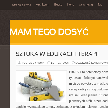
Archiwum
Bessa
Koks
Tagi
Strona główna
Spis Treści
MAM TEGO DOSYĆ
SZTUKA W EDUKACJI I TERAPII
POSTED BY ADMIN
LUT - 21 - 2026
MOŻLIWOŚĆ KOMENTOWA
Elfiki777 to natchniony ser
rysować i ćwiczyć handwrit
miejsce powstało z myślą o 
cenią kartkę i chcą budowa
rysunku oraz piśmie. Stron
pierwszych prób, przez cod
bardziej wymagające tematy związane z układem i pięknem znakó