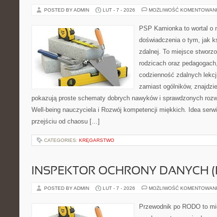
POSTED BY ADMIN
LUT - 7 - 2026
MOŻLIWOŚĆ KOMENTOWAN
PSP Kamionka to wortal o n
doświadczenia o tym, jak k
zdalnej. To miejsce stworz
rodzicach oraz pedagogach
codzienność zdalnych lekcji
zamiast ogólników, znajdzie
pokazują proste schematy dobrych nawyków i sprawdzonych rozwi
Well-being nauczyciela i Rozwój kompetencji miękkich. Idea serwi
przejściu od chaosu […]
CATEGORIES:
KRĘGARSTWO
INSPEKTOR OCHRONY DANYCH (
POSTED BY ADMIN
LUT - 7 - 2026
MOŻLIWOŚĆ KOMENTOWAN
Przewodnik po RODO to mie