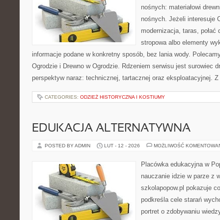
nośnych: materiałowi drew
nośnych. Jeżeli interesuje
modernizacja, taras, połać
stropowa albo elementy wy
informacje podane w konkretny sposób, bez lania wody. Polecam
Ogrodzie i Drewno w Ogrodzie. Rdzeniem serwisu jest surowiec d
perspektyw naraz: technicznej, tartacznej oraz eksploatacyjnej. Z
CATEGORIES:
ODZIEŻ HISTORYCZNA I KOSTIUMY
EDUKACJA ALTERNATYWNA
POSTED BY ADMIN
LUT - 12 - 2026
MOŻLIWOŚĆ KOMENTOWA
Placówka edukacyjna w Pop
nauczanie idzie w parze z 
szkolapopow.pl pokazuje c
podkreśla cele starań wyc
portret o zdobywaniu wiedz