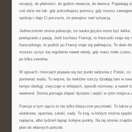
recepcji, do płatności, do godzin otwarcia, do dworca. Pojawiają s
coś idzie nie tak: gdy potrzebujesz pomocy, gdy musisz zareagow
spokoju i daje Ci poczucie, że panujesz nad sytuacją.
Jednocześnie strona pokazuje, że nauka języka może być lekka. 
powiązanie z pasją. Jeśli kochasz Francję, to francuski staje się 
francuskiego, to podróż po Francji staje się pełniejsza. Te dwie d
możesz uczyć się regularnie nawet wtedy, gdy masz mało czasu
po kilka zwrotów.
W opisach i treściach pojawia się też punkt widzenia z Polski, 
porównać realia. To ważne, bo niektóre rzeczy działają tam w swo
tempo obsługi, zwyczaje w sklepach, sposób rozmowy, a nawet to
weekend. Strona pomaga złapać dystans i wejść w rytm miejsca z
Francja w tym ujęciu to nie tylko klasyczne pocztówki. To także p
widokowe, opactwa, zatoki, sady. To kraj, w którym można spędzi
napięcia, albo tydzień łapiąc kolejne punkty. Na tej stronie znaj
plan do własnych potrzeb.