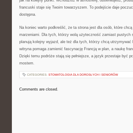
jak na kolejny punkt. Wchodzisz w atmosferę, obserwujesz, próbu
francuski staje się Twoim towarzyszem. To podejście daje poczucie
dostępna.
Na koniec warto podkreślić, że ta strona jest dla osób, które chcą
marzeniami. Dla tych, którzy wolą użyteczność zamiast pustych s
planują kolejny wyjazd, ale też dla tych, którzy chcą utrzymywać
witryna pomaga zamienić fascynację Francją w plan, a naukę fra
Dzięki temu podróże stają się pełniejsze, a język przestaje być pr
mostem.
CATEGORIES:
STOMATOLOGIA DLA DOROSŁYCH I SENIORÓW
Comments are closed.