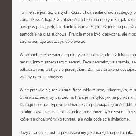
To miejsce jest też dla tych, którzy chcą zaplanować szczegóły 
zorganizować bagaż w zależności od regionu i pory roku, jak wybr
uwagę w pociągach, jak działa kontrola. Są tu też idee na podróż w
samodzielną oraz ruchową. Francja może być klasyczna, ale moż
strona pomaga zobaczyć obie twarze.
W opisach miejsc ważne są nie tylko must-see, ale też lokalne 
mostu, innym razem targ z serami. Taka perspektywa sprawia, że
odhaczaniem, a staje się przeżyciem. Zamiast szablonu dostajes
własny rytm: intensywny.
W tle przewija się też kultura: francuskie muzea, urbanistyka, mu
Strona zachęca, by patrzeć na Francję nie tylko jak na punkt na m
Dlatego obok rad typowo podróżniczych pojawiają się treści, któ
lokalne zwyczaje: co jest naturalne, a co może być dziwne. To sz
które nie chcą być tylko turystą, ale wolą podejście świadome.
Język francuski jest tu przedstawiany jako narzędzie podróżnika.