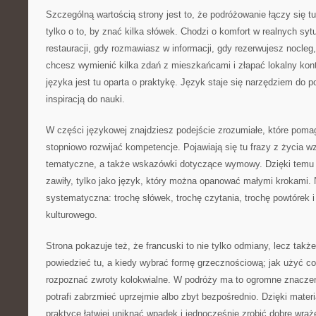
Szczególną wartością strony jest to, że podróżowanie łączy się t
tylko o to, by znać kilka słówek. Chodzi o komfort w realnych sy
restauracji, gdy rozmawiasz w informacji, gdy rezerwujesz nocleg,
chcesz wymienić kilka zdań z mieszkańcami i złapać lokalny kont
języka jest tu oparta o praktykę. Język staje się narzędziem do p
inspiracją do nauki.
W części językowej znajdziesz podejście zrozumiałe, które pomag
stopniowo rozwijać kompetencje. Pojawiają się tu frazy z życia wz
tematyczne, a także wskazówki dotyczące wymowy. Dzięki temu fr
zawiły, tylko jako język, który można opanować małymi krokami. 
systematyczna: trochę słówek, trochę czytania, trochę powtórek i
kulturowego.
Strona pokazuje też, że francuski to nie tylko odmiany, lecz takż
powiedzieć tu, a kiedy wybrać formę grzecznościową; jak użyć co
rozpoznać zwroty kolokwialne. W podróży ma to ogromne znaczen
potrafi zabrzmieć uprzejmie albo zbyt bezpośrednio. Dzięki mate
praktyce łatwiej uniknąć wpadek i jednocześnie zrobić dobre wraż