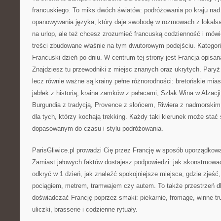
francuskiego. To miks dwóch światów: podróżowania po kraju na
opanowywania języka, który daje swobodę w rozmowach z lokalsam
na urlop, ale też chcesz zrozumieć francuską codzienność i mówić
treści zbudowane właśnie na tym dwutorowym podejściu. Kategor
Francuski dzień po dniu. W centrum tej strony jest Francja opisan
Znajdziesz tu przewodniki z miejsc znanych oraz ukrytych. Paryż
lecz równie ważne są krainy pełne różnorodności: bretońskie mias
jabłek z historią, kraina zamków z pałacami, Szlak Wina w Alzacj
Burgundia z tradycją, Provence z słońcem, Riwiera z nadmorski
dla tych, którzy kochają trekking. Każdy taki kierunek może stać 
dopasowanym do czasu i stylu podróżowania.
ParisGliwice.pl prowadzi Cię przez Francję w sposób uporządkowa
Zamiast jałowych faktów dostajesz podpowiedzi: jak skonstruować
odkryć w 1 dzień, jak znaleźć spokojniejsze miejsca, gdzie zjeść,
pociągiem, metrem, tramwajem czy autem. To także przestrzeń dl
doświadczać Francję poprzez smaki: piekarnie, fromage, winne trun
uliczki, brasserie i codzienne rytuały.