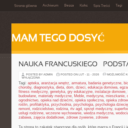
Archiwum
Bessa
Koks
Tagi
Strona główna
Spis Treści
MAM TEGO DOSYĆ
NAUKA FRANCUSKIEGO – PODS
POSTED BY ADMIN
POSTED ON LUT - 11 - 2026
MOŻLIWOŚĆ 
WYŁĄCZONA
Tagi:
apteka
,
aranżacja wnętrz
,
armatura
,
badania genetyczne
,
bi
choroby
,
diagnostyka
,
dieta
,
dom
,
dzieci
,
edukacja domowa
,
egza
fitness medyczny
,
genetyka
,
gry edukacyjne
,
instalacje domowe
,
budowlane
,
materiały medyczne
,
Meble
,
medycyna
,
mieszkanie
,
ogrodnictwo
,
opieka nad dziećmi
,
opieka społeczna
,
opieka zdrow
roślin
,
profilaktyka
,
przychodnia
,
psychologia
,
psychologia dzieci
remont
,
rodzicielstwo
,
rodzina
,
rtv agd
,
sprzęt medyczny
,
superfo
usługi rodzinne
,
wczesne wychowanie
,
wiedza medyczna
,
wodoci
zabawa
,
zajęcia dodatkowe
,
zdrowe żywienie
,
zdrowie
Ta strona to zakątek stworzone dla osób, które marzą o Francji i 