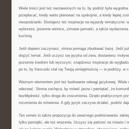
Wiele treści jest też nastawionych na to, by podróż była wygodna
przepłacać, kiedy warto planować na spokojnie, a kiedy lepiej zos
niespodzianki. Dostajesz też inspiracje na wyjazdy tematyczne: w
wybrzeże, jesienne winnice, zimowe jarmarki, a także wydarzenia 
kuchnią.
Jeśli dopiero zaczynasz, strona pomaga zbudować bazę. Jeśli ju
drążyć temat. Jeśli uczysz się języka od zera, dostaniesz motywa
poziomie średnim lub wyższym, znajdziesz inspiracje do wygład
po to, by francuski stał się Twoją umiejętnością — w podróży, w c
Ważnym elementem jest też budowanie odwagi językowej. Wiele o
odezwać. Strona zachęca, by mówić jasno i pamiętać, że komunik
bezbłędność, tylko droga do zrozumienia. Dzięki praktycznym prz
rozumienia do mówienia. A gdy język zaczyna działać, podróż daje
Ten serwis to także propozycja do uważnego podróżowania: takie
tylko pamiątki, ale też wrażenia. Uczysz się patrzeć na miasto i r