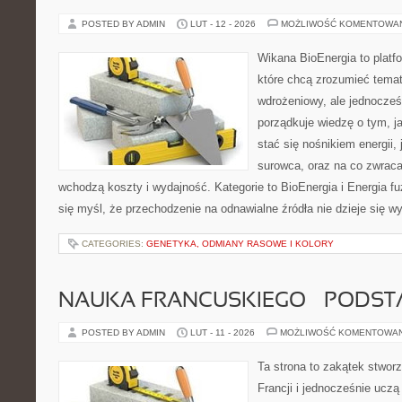
POSTED BY ADMIN
LUT - 12 - 2026
MOŻLIWOŚĆ KOMENTOWA
Wikana BioEnergia to platf
które chcą zrozumieć temat
wdrożeniowy, ale jednocześn
porządkuje wiedzę o tym, j
stać się nośnikiem energii,
surowca, oraz na co zwrac
wchodzą koszty i wydajność. Kategorie to BioEnergia i Energia fuz
się myśl, że przechodzenie na odnawialne źródła nie dzieje się w
CATEGORIES:
GENETYKA, ODMIANY RASOWE I KOLORY
NAUKA FRANCUSKIEGO – PODS
POSTED BY ADMIN
LUT - 11 - 2026
MOŻLIWOŚĆ KOMENTOWA
Ta strona to zakątek stwor
Francji i jednocześnie uczą