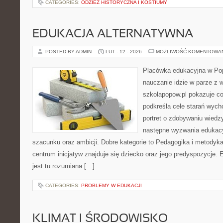
CATEGORIES:
ODZIEŻ HISTORYCZNA I KOSTIUMY
EDUKACJA ALTERNATYWNA
POSTED BY ADMIN
LUT - 12 - 2026
MOŻLIWOŚĆ KOMENTOWA
Placówka edukacyjna w Pop
nauczanie idzie w parze z 
szkolapopow.pl pokazuje c
podkreśla cele starań wyc
portret o zdobywaniu wiedz
następne wyzwania edukac
szacunku oraz ambicji. Dobre kategorie to Pedagogika i metodyka
centrum inicjatyw znajduje się dziecko oraz jego predyspozycje
jest tu rozumiana […]
CATEGORIES:
PROBLEMY W EDUKACJI
KLIMAT I ŚRODOWISKO