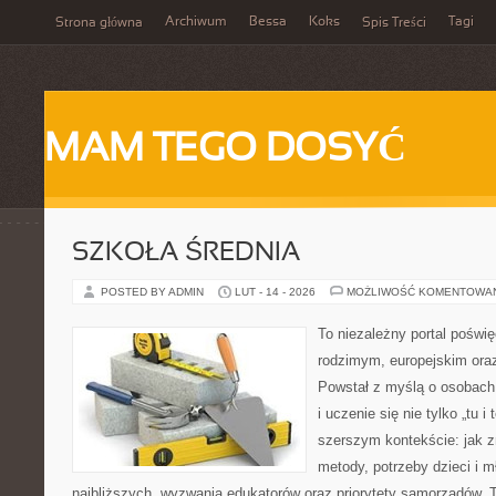
Archiwum
Bessa
Koks
Tagi
Strona główna
Spis Treści
MAM TEGO DOSYĆ
SZKOŁA ŚREDNIA
POSTED BY ADMIN
LUT - 14 - 2026
MOŻLIWOŚĆ KOMENTOWA
To niezależny portal poświę
rodzimym, europejskim or
Powstał z myślą o osobach,
i uczenie się nie tylko „tu i
szerszym kontekście: jak z
metody, potrzeby dzieci i m
najbliższych, wyzwania edukatorów oraz priorytety samorządów. T