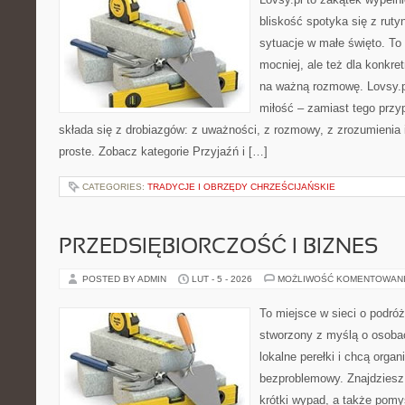
bliskość spotyka się z ruty
sytuacje w małe święto. To p
mocniej, ale też dla konkre
na ważną rozmowę. Lovsy.p
miłość – zamiast tego przy
składa się z drobiazgów: z uważności, z rozmowy, z zrozumienia 
proste. Zobacz kategorie Przyjaźń i […]
CATEGORIES:
TRADYCJE I OBRZĘDY CHRZEŚCIJAŃSKIE
PRZEDSIĘBIORCZOŚĆ I BIZNES
POSTED BY ADMIN
LUT - 5 - 2026
MOŻLIWOŚĆ KOMENTOWAN
To miejsce w sieci o podróż
stworzony z myślą o osobac
lokalne perełki i chcą org
bezproblemowy. Znajdziesz t
krótki wypad, a także pomy