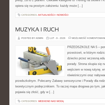
presji, za to z planem. Ciekawe kategorie to Trening na siłowni i Ko
opiera się na prostym założeniu: każdy może […]
CATEGORIES:
AKTUALNOŚCI I NOWOŚCI
MUZYKA I RUCH
POSTED BY ADMIN
LUT - 9 - 2026
MOŻLIWOŚĆ KOMENTOWAN
PRZEDSZKOLE NA 5 – porta
przestrzeń, w którym rodzi
dziecko przez wczesną eduk
porady. Strona skupia się 
wejściem w nową rutynę, e
rówieśniczymi oraz nabywa
przedszkolnym. Polecamy Zabawy sensoryczne i Porady dla rodzic
teoretycznym podręcznikiem. To raczej mapa drogowa po tym, jak
pojawia się złość, gdy w […]
CATEGORIES:
WEEKEND NAD WODĄ