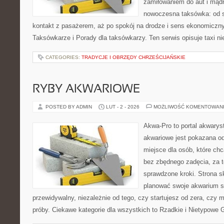
zamiłowaniem do aut i mądr
nowoczesna taksówka: od s
kontakt z pasażerem, aż po spokój na drodze i sens ekonomiczn
Taksówkarze i Porady dla taksówkarzy. Ten serwis opisuje taxi ni
CATEGORIES:
TRADYCJE I OBRZĘDY CHRZEŚCIJAŃSKIE
RYBY AKWARIOWE
POSTED BY ADMIN
LUT - 2 - 2026
MOŻLIWOŚĆ KOMENTOWAN
Akwa-Pro to portal akwarys
akwariowe jest pokazana od
miejsce dla osób, które ch
bez zbędnego zadęcia, za t
sprawdzone kroki. Strona s
planować swoje akwarium 
przewidywalny, niezależnie od tego, czy startujesz od zera, czy 
próby. Ciekawe kategorie dla wszystkich to Rzadkie i Nietypowe G