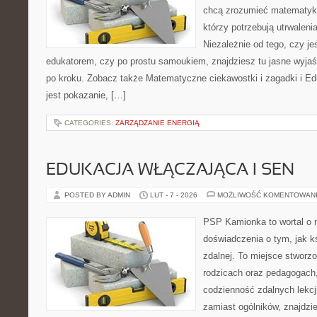
chcą zrozumieć matematykę
którzy potrzebują utrwalen
Niezależnie od tego, czy je
edukatorem, czy po prostu samoukiem, znajdziesz tu jasne wyjaś
po kroku. Zobacz także Matematyczne ciekawostki i zagadki i Ed
jest pokazanie, […]
CATEGORIES:
ZARZĄDZANIE ENERGIĄ
EDUKACJA WŁĄCZAJĄCA I SEN
POSTED BY ADMIN
LUT - 7 - 2026
MOŻLIWOŚĆ KOMENTOWAN
PSP Kamionka to wortal o n
doświadczenia o tym, jak k
zdalnej. To miejsce stworz
rodzicach oraz pedagogach
codzienność zdalnych lekcji
zamiast ogólników, znajdzie