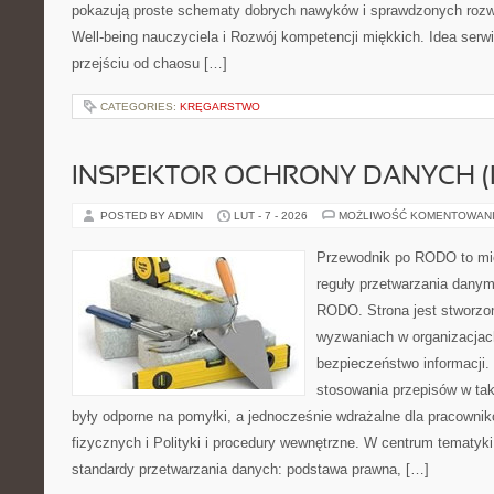
pokazują proste schematy dobrych nawyków i sprawdzonych rozwi
Well-being nauczyciela i Rozwój kompetencji miękkich. Idea serwi
przejściu od chaosu […]
CATEGORIES:
KRĘGARSTWO
INSPEKTOR OCHRONY DANYCH (
POSTED BY ADMIN
LUT - 7 - 2026
MOŻLIWOŚĆ KOMENTOWAN
Przewodnik po RODO to mie
reguły przetwarzania dany
RODO. Strona jest stworzo
wyzwaniach w organizacjach
bezpieczeństwo informacji. 
stosowania przepisów w tak
były odporne na pomyłki, a jednocześnie wdrażalne dla pracown
fizycznych i Polityki i procedury wewnętrzne. W centrum tematyk
standardy przetwarzania danych: podstawa prawna, […]