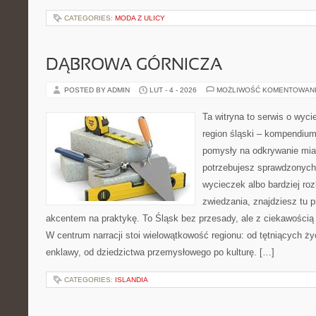
CATEGORIES:
MODA Z ULICY
DĄBROWA GÓRNICZA
POSTED BY ADMIN
LUT - 4 - 2026
MOŻLIWOŚĆ KOMENTOWAN
Ta witryna to serwis o wyc
region śląski – kompendiu
pomysły na odkrywanie miast
potrzebujesz sprawdzonyc
wycieczek albo bardziej ro
zwiedzania, znajdziesz tu p
akcentem na praktykę. To Śląsk bez przesady, ale z ciekawością d
W centrum narracji stoi wielowątkowość regionu: od tętniących ż
enklawy, od dziedzictwa przemysłowego po kulturę. […]
CATEGORIES:
ISLANDIA