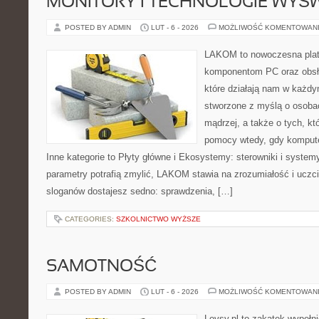
MONITORY I TECHNOLOGIE WYŚ
POSTED BY ADMIN
LUT - 6 - 2026
MOŻLIWOŚĆ KOMENTOWAN
LAKOM to nowoczesna plat
komponentom PC oraz obsłu
które działają nam w każdy
stworzone z myślą o osoba
mądrzej, a także o tych, kt
pomocy wtedy, gdy komput
Inne kategorie to Płyty główne i Ekosystemy: sterowniki i system
parametry potrafią zmylić, LAKOM stawia na zrozumiałość i uczc
sloganów dostajesz sedno: sprawdzenia, […]
CATEGORIES:
SZKOLNICTWO WYŻSZE
SAMOTNOŚĆ
POSTED BY ADMIN
LUT - 6 - 2026
MOŻLIWOŚĆ KOMENTOWAN
Lovsy.pl to zakątek wypełn