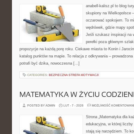
anabell-kalisz.pl to blog t
skupiony na Wielkopolsce – 
oczarować spokojem. To mi
wędrówek, gdzie mapy spot
Jeśli szukasz inspiracji n
perełki poza głównym szlak
propozycje na każdą porę roku. Ciekawe miasta to Konin i Jarocin.
katalog punktów na mapie. To relacja z odkrywania – prowadzona 
potrafi być dzika, nowoczesna […]
CATEGORIES:
BEZPIECZNA STREFA MOTYWACJI
MATEMATYKA W ŻYCIU CODZIE
POSTED BY ADMIN
LUT - 7 - 2026
MOŻLIWOŚĆ KOMENTOWAN
Strona „Matematyka dla każ
edukacyjna, w której liczby 
stają się narzędziem. To k