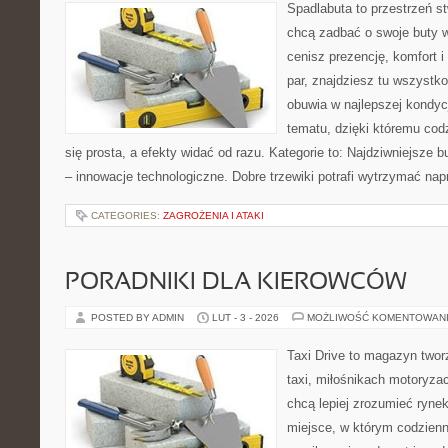
Spadlabuta to przestrzeń st
chcą zadbać o swoje buty 
cenisz prezencję, komfort 
par, znajdziesz tu wszystko
obuwia w najlepszej kondycj
tematu, dzięki któremu codz
się prosta, a efekty widać od razu. Kategorie to: Najdziwniejsze b
– innowacje technologiczne. Dobre trzewiki potrafi wytrzymać na
CATEGORIES:
ZAGROŻENIA I ATAKI
PORADNIKI DLA KIEROWCÓW
POSTED BY ADMIN
LUT - 3 - 2026
MOŻLIWOŚĆ KOMENTOWAN
Taxi Drive to magazyn two
taxi, miłośnikach motoryzac
chcą lepiej zrozumieć ryne
miejsce, w którym codzienn