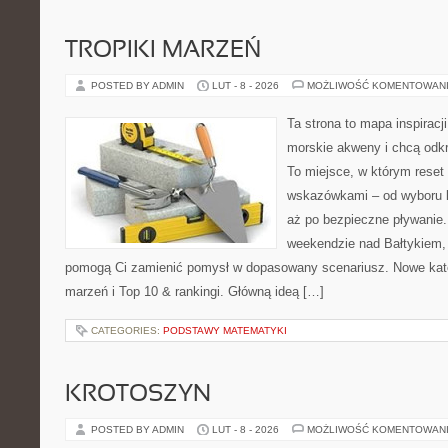
TROPIKI MARZEŃ
POSTED BY ADMIN
LUT - 8 - 2026
MOŻLIWOŚĆ KOMENTOWAN
Ta strona to mapa inspiracji
morskie akweny i chcą odkr
To miejsce, w którym reset
wskazówkami – od wyboru k
aż po bezpieczne pływanie
weekendzie nad Bałtykiem, z
pomogą Ci zamienić pomysł w dopasowany scenariusz. Nowe katego
marzeń i Top 10 & rankingi. Główną ideą […]
CATEGORIES:
PODSTAWY MATEMATYKI
KROTOSZYN
POSTED BY ADMIN
LUT - 8 - 2026
MOŻLIWOŚĆ KOMENTOWAN