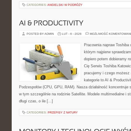
CATEGORIES:
ANGIELSKI W PODRÓŻY
AI & PRODUCTIVITY
POSTED BY ADMIN
LUT - 6 - 2026
MOŻLIWOŚĆ KOMENTOWAN
Pracownia napraw Toshiba 
którym najpierw sprawdzam
dopiero potem dobieramy roz
Cię Serwis Toshiba Katowic
pracujemy i czego możesz 
kategorie to AI & Productiv
Podzespołów (CPU, GPU, RAM). Nasza działalność koncentruje s
w tym szczególnie na rodzinie Satellite. Modele multimedialne i st
długi czas, o ile […]
CATEGORIES:
PRZEPISY Z NATURY