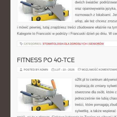
dwóch światów: podróżowan
oraz opanowywania języka,
rozmowach z lokalsami. Jeśl
urlop, ale też chcesz zroz
i mówić pewniej, tutaj znajdziesz treści zbudowane właśnie na t
Kategorie to Francuski w podróży i Francuski dzień po dniu. W c
CATEGORIES:
STOMATOLOGIA DLA DOROSŁYCH I SENIORÓW
FITNESS PO 40-TCE
POSTED BY ADMIN
LUT - 10 - 2026
MOŻLIWOŚĆ KOMENTOWA
o2fit.pl to centrum aktywno
inspiracją do zmiany sylwetk
stworzone dla osób, które 
jednocześnie nie lubią chao
treści, które pomagają zbu
sylwetkę, a także wspiera