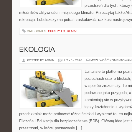
przestrzeń dla tych, którzy 
miłośników aktywności i miejskiego klimatu. Przeczytaj także Atra
rekreacja. Lubelszczyzna potrafi zaskakiwać: raz kusi nastrojow
CATEGORIES:
CHUSTY I OTULACZE
EKOLOGIA
POSTED BY ADMIN
LUT - 5 - 2026
MOŻLIWOŚĆ KOMENTOWAN
Lulitulisie to platforma po
pociechach oraz o bliskich
w sposób zrozumiały. To mi
podawane jako przygoda, a
zamieniają się w pozytywne
łączy kształcenie z wyobra
przedszkolak może próbować różne ścieżki i wybierać to, co najba
Filozofia i Edukacja dla bezpieczeństwa (EDB). Główną ideą jest 
przestrzeni, w której poznawanie […]