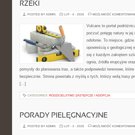
RZEKI
POSTED BY ADMIN
LUT - 4 - 2026
MOŻLIWOŚĆ KOMENTOWAN
Vulcans to portal podróżnic
poczuć potęgę natury w jej 
odsłonie. To miejsce, gdzie
opowieścią o geologicznej e
się z każdym zakrętem szla
ognia, źródła erupcyjne ora
pomysły do planowania tras, a także podpowiedzi terenowe, któr
bezpiecznie. Strona powstała z myślą o tych, którzy wolą trasy 
[…]
CATEGORIES:
RODZICIELSTWO ZASTĘPCZE I ADOPCJA
PORADY PIELĘGNACYJNE
POSTED BY ADMIN
LUT - 3 - 2026
MOŻLIWOŚĆ KOMENTOWAN