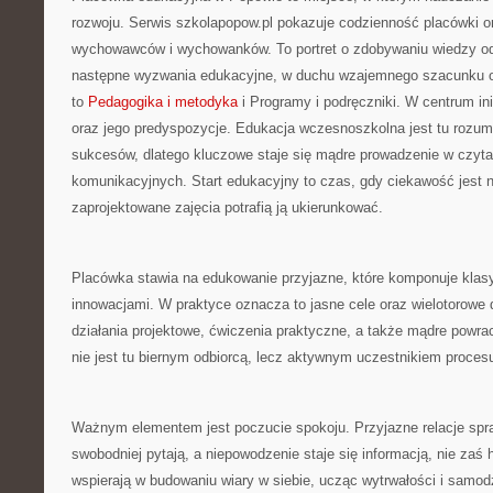
rozwoju. Serwis szkolapopow.pl pokazuje codzienność placówki or
wychowawców i wychowanków. To portret o zdobywaniu wiedzy od
następne wyzwania edukacyjne, w duchu wzajemnego szacunku or
to
Pedagogika i metodyka
i Programy i podręczniki. W centrum ini
oraz jego predyspozycje. Edukacja wczesnoszkolna jest tu rozumi
sukcesów, dlatego kluczowe staje się mądre prowadzenie w czyta
komunikacyjnych. Start edukacyjny to czas, gdy ciekawość jest na
zaprojektowane zajęcia potrafią ją ukierunkować.
Placówka stawia na edukowanie przyjazne, które komponuje klas
innowacjami. W praktyce oznacza to jasne cele oraz wielotorowe d
działania projektowe, ćwiczenia praktyczne, a także mądre powra
nie jest tu biernym odbiorcą, lecz aktywnym uczestnikiem procesu
Ważnym elementem jest poczucie spokoju. Przyjazne relacje spra
swobodniej pytają, a niepowodzenie staje się informacją, nie za
wspierają w budowaniu wiary w siebie, ucząc wytrwałości i samod