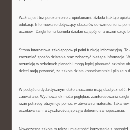
Ważna jest też porozumienie z opiekunami. Szkoła traktuje opiek
edukacji. Informowanie dotyczący obszarów do wzmocnienia pom
uczniowi. Dzięki temu kierunki działań są spójne, a uczeń czuje 
Strona internetowa szkolapopow.pl pełni funkcję informacyjną. T
zrozumieć sposób działania oraz zobaczyć bieżące informacje. W 
rozumieją w szkolnych planach i mogą lepiej planować szkolne o
dzieci mają pewność, że szkoła działa konsekwentnie i pilnuje o d
W podejściu dydaktycznym duże znaczenie mają elastyczność. 
zauważane. Wychowanek może pogłębiać zainteresowania dzięki
razie potrzeby otrzymuje pomoc w utrwalaniu materiału. Taka ró
oczekiwaniami a życzliwością sprzyja dobremu samopoczuciu.
Nowoczesna szkoła to także umiejętność korzystania z narzędzi