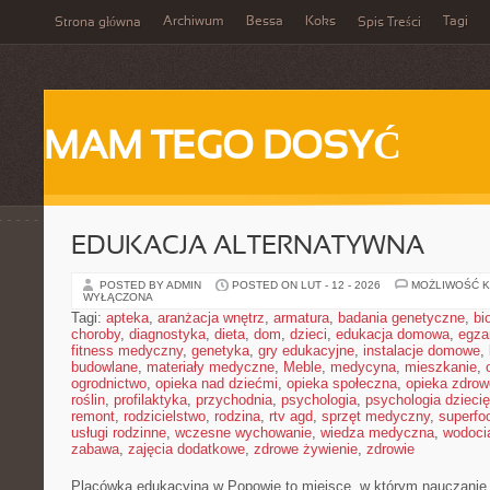
Archiwum
Bessa
Koks
Tagi
Strona główna
Spis Treści
MAM TEGO DOSYĆ
EDUKACJA ALTERNATYWNA
POSTED BY ADMIN
POSTED ON LUT - 12 - 2026
MOŻLIWOŚĆ 
WYŁĄCZONA
Tagi:
apteka
,
aranżacja wnętrz
,
armatura
,
badania genetyczne
,
bi
choroby
,
diagnostyka
,
dieta
,
dom
,
dzieci
,
edukacja domowa
,
egza
fitness medyczny
,
genetyka
,
gry edukacyjne
,
instalacje domowe
,
budowlane
,
materiały medyczne
,
Meble
,
medycyna
,
mieszkanie
,
ogrodnictwo
,
opieka nad dziećmi
,
opieka społeczna
,
opieka zdrow
roślin
,
profilaktyka
,
przychodnia
,
psychologia
,
psychologia dzieci
remont
,
rodzicielstwo
,
rodzina
,
rtv agd
,
sprzęt medyczny
,
superfo
usługi rodzinne
,
wczesne wychowanie
,
wiedza medyczna
,
wodoci
zabawa
,
zajęcia dodatkowe
,
zdrowe żywienie
,
zdrowie
Placówka edukacyjna w Popowie to miejsce, w którym nauczanie 