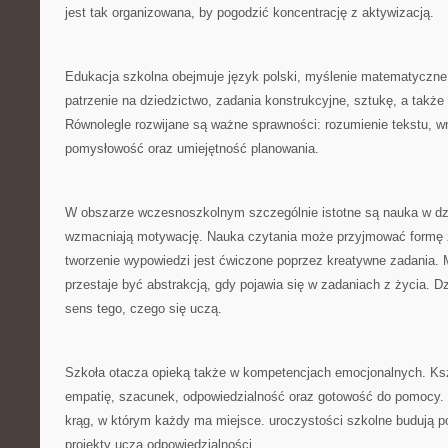
jest tak organizowana, by pogodzić koncentrację z aktywizacją.
Edukacja szkolna obejmuje język polski, myślenie matematyczne,
patrzenie na dziedzictwo, zadania konstrukcyjne, sztukę, a takż
Równolegle rozwijane są ważne sprawności: rozumienie tekstu, w
pomysłowość oraz umiejętność planowania.
W obszarze wczesnoszkolnym szczególnie istotne są nauka w dzi
wzmacniają motywację. Nauka czytania może przyjmować formę 
tworzenie wypowiedzi jest ćwiczone poprzez kreatywne zadania.
przestaje być abstrakcją, gdy pojawia się w zadaniach z życia. D
sens tego, czego się uczą.
Szkoła otacza opieką także w kompetencjach emocjonalnych. Ks
empatię, szacunek, odpowiedzialność oraz gotowość do pomocy.
krąg, w którym każdy ma miejsce. uroczystości szkolne budują p
projekty uczą odpowiedzialności.