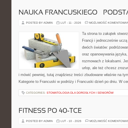
NAUKA FRANCUSKIEGO – PODS
POSTED BY ADMIN
LUT - 11 - 2026
MOŻLIWOŚĆ KOMENTOWA
Ta strona to zakątek stwor
Francji i jednocześnie uczą
dwóch światów: podróżowan
oraz opanowywania języka,
rozmowach z lokalsami. Jeśl
urlop, ale też chcesz zroz
i mówić pewniej, tutaj znajdziesz treści zbudowane właśnie na t
Kategorie to Francuski w podróży i Francuski dzień po dniu. W c
CATEGORIES:
STOMATOLOGIA DLA DOROSŁYCH I SENIORÓW
FITNESS PO 40-TCE
POSTED BY ADMIN
LUT - 10 - 2026
MOŻLIWOŚĆ KOMENTOWA