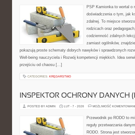
PSP Kamionka to wortal o n
doświadczenia o tym, jak k
zdalnej. To miejsce stworz
rodzicach oraz pedagogach
codzienność zdalnych lekcji
zamiast ogólników, znajdzie
pokazują proste schematy dobrych nawyków i sprawdzonych rozwi
Well-being nauczyciela i Rozwój kompetencji miękkich. Idea serwi
przejściu od chaosu […]
CATEGORIES:
KRĘGARSTWO
INSPEKTOR OCHRONY DANYCH (
POSTED BY ADMIN
LUT - 7 - 2026
MOŻLIWOŚĆ KOMENTOWAN
Przewodnik po RODO to mie
reguły przetwarzania dany
RODO. Strona jest stworzo