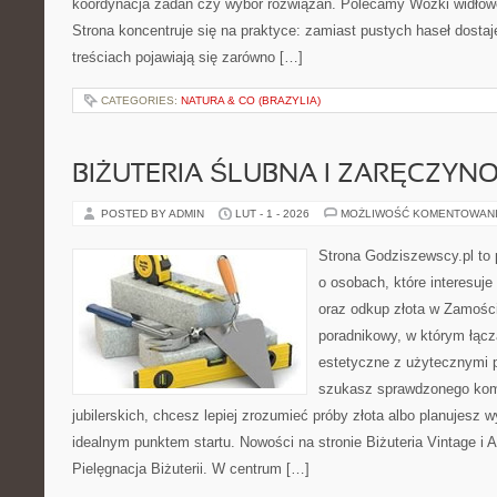
koordynacja zadań czy wybór rozwiązań. Polecamy Wózki widłow
Strona koncentruje się na praktyce: zamiast pustych haseł dosta
treściach pojawiają się zarówno […]
CATEGORIES:
NATURA & CO (BRAZYLIA)
BIŻUTERIA ŚLUBNA I ZARĘCZYN
POSTED BY ADMIN
LUT - 1 - 2026
MOŻLIWOŚĆ KOMENTOWAN
Strona Godziszewscy.pl to 
o osobach, które interesuje 
oraz odkup złota w Zamości
poradnikowy, w którym łącz
estetyczne z użytecznymi 
szukasz sprawdzonego ko
jubilerskich, chcesz lepiej zrozumieć próby złota albo planujesz wy
idealnym punktem startu. Nowości na stronie Biżuteria Vintage i 
Pielęgnacja Biżuterii. W centrum […]