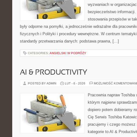
wyzwaniach w organizacjach
bezpieczeństwo informacji. 
stosowania przepisów w tak
były odporne na pomyłki, a jednocześnie wdrażalne dla pracown
fizycznych i Polityki i procedury wewnętrzne. W centrum tematyk
standardy przetwarzania danych: podstawa prawna, […]
CATEGORIES:
ANGIELSKI W PODRÓŻY
AI & PRODUCTIVITY
POSTED BY ADMIN
LUT - 6 - 2026
MOŻLIWOŚĆ KOMENTOWAN
Pracownia napraw Toshiba 
którym najpierw sprawdzam
dopiero potem dobieramy roz
Cię Serwis Toshiba Katowic
pracujemy i czego możesz 
kategorie to AI & Productiv