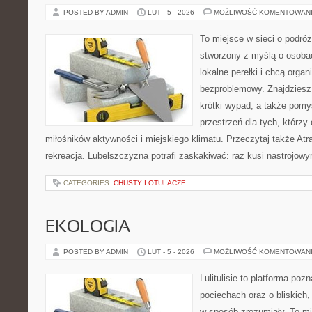
POSTED BY ADMIN
LUT - 5 - 2026
MOŻLIWOŚĆ KOMENTOWAN
To miejsce w sieci o podróż
stworzony z myślą o osobac
lokalne perełki i chcą org
bezproblemowy. Znajdziesz t
krótki wypad, a także pomy
przestrzeń dla tych, którzy 
miłośników aktywności i miejskiego klimatu. Przeczytaj także Atra
rekreacja. Lubelszczyzna potrafi zaskakiwać: raz kusi nastrojow
CATEGORIES:
CHUSTY I OTULACZE
EKOLOGIA
POSTED BY ADMIN
LUT - 5 - 2026
MOŻLIWOŚĆ KOMENTOWAN
Lulitulisie to platforma po
pociechach oraz o bliskich
w sposób zrozumiały. To mi