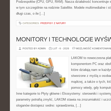
Podzespołów (CPU, GPU, RAM). Nasza działalność koncentruje s
w tym szczególnie na rodzinie Satellite. Modele multimedialne i st
długi czas, o ile […]
CATEGORIES:
PRZEPISY Z NATURY
MONITORY I TECHNOLOGIE WYŚ
POSTED BY ADMIN
LUT - 6 - 2026
MOŻLIWOŚĆ KOMENTOWAN
LAKOM to nowoczesna plat
komponentom PC oraz obsłu
które działają nam w każdy
stworzone z myślą o osoba
mądrzej, a także o tych, kt
pomocy wtedy, gdy komput
Inne kategorie to Płyty główne i Ekosystemy: sterowniki i system
parametry potrafią zmylić, LAKOM stawia na zrozumiałość i uczc
sloganów dostajesz sedno: sprawdzenia, […]