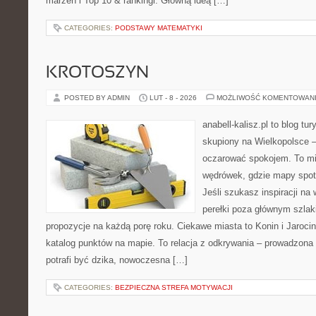
marzeń i Top 10 & rankingi. Główną ideą […]
CATEGORIES:
PODSTAWY MATEMATYKI
KROTOSZYN
POSTED BY ADMIN
LUT - 8 - 2026
MOŻLIWOŚĆ KOMENTOWAN
anabell-kalisz.pl to blog t
skupiony na Wielkopolsce – 
oczarować spokojem. To mi
wędrówek, gdzie mapy spot
Jeśli szukasz inspiracji n
perełki poza głównym szlak
propozycje na każdą porę roku. Ciekawe miasta to Konin i Jarocin.
katalog punktów na mapie. To relacja z odkrywania – prowadzona 
potrafi być dzika, nowoczesna […]
CATEGORIES:
BEZPIECZNA STREFA MOTYWACJI