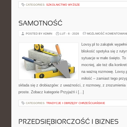
CATEGORIES:
SZKOLNICTWO WYŻSZE
SAMOTNOŚĆ
POSTED BY ADMIN
LUT - 6 - 2026
MOŻLIWOŚĆ KOMENTOWAN
Lovsy.pl to zakątek wypełn
bliskość spotyka się z ruty
sytuacje w małe święto. To p
mocniej, ale też dla konkre
na ważną rozmowę. Lovsy.p
miłość – zamiast tego przy
składa się z drobiazgów: z uważności, z rozmowy, z zrozumienia 
proste. Zobacz kategorie Przyjaźń i […]
CATEGORIES:
TRADYCJE I OBRZĘDY CHRZEŚCIJAŃSKIE
PRZEDSIĘBIORCZOŚĆ I BIZNES