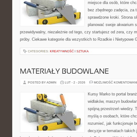
miejsce dla osób, które ch
bez zbędnego zadęcia, za t
sprawdzone kroki. Strona s
planować swoje akwarium 
przewidywalny, niezależnie od tego, czy startujesz od zera, czy 
próby. Ciekawe kategorie dla wszystkich to Rzadkie i Nietypowe G
CATEGORIES:
KREATYWNOŚĆ I SZTUKA
MATERIAŁY BUDOWLANE
POSTED BY ADMIN
LUT - 2 - 2026
MOŻLIWOŚĆ KOMENTOWAN
Kursy Marko to portal branż
widlaków, maszyn budowlan
spójną przestrzeń wiedzy. 
myślą o osobach, które chc
rozumieć, jak funkcjonuje 
decyzje w tematach takich 