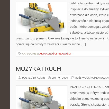
o2fit.pl to centrum aktywno
inspiracją do zmiany sylwetk
stworzone dla osób, które 
jednocześnie nie lubią chao
treści, które pomagają zbu
sylwetkę, a także wspiera
presji, za to z planem. Ciekawe kategorie to Trening na siłowni i Ko
opiera się na prostym założeniu: każdy może […]
CATEGORIES:
AKTUALNOŚCI I NOWOŚCI
MUZYKA I RUCH
POSTED BY ADMIN
LUT - 9 - 2026
MOŻLIWOŚĆ KOMENTOWAN
PRZEDSZKOLE NA 5 – porta
przestrzeń, w którym rodzi
dziecko przez wczesną eduk
porady. Strona skupia się 