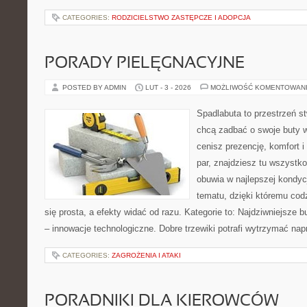
CATEGORIES:
RODZICIELSTWO ZASTĘPCZE I ADOPCJA
PORADY PIELĘGNACYJNE
POSTED BY ADMIN
LUT - 3 - 2026
MOŻLIWOŚĆ KOMENTOWAN
Spadlabuta to przestrzeń st
chcą zadbać o swoje buty 
cenisz prezencję, komfort 
par, znajdziesz tu wszystko
obuwia w najlepszej kondycj
tematu, dzięki któremu codz
się prosta, a efekty widać od razu. Kategorie to: Najdziwniejsze b
– innowacje technologiczne. Dobre trzewiki potrafi wytrzymać na
CATEGORIES:
ZAGROŻENIA I ATAKI
PORADNIKI DLA KIEROWCÓW