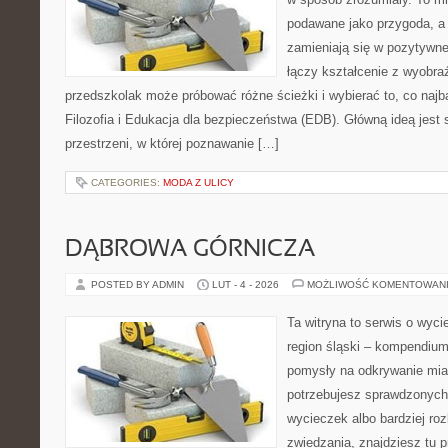
podawane jako przygoda, a
zamieniają się w pozytywne
łączy kształcenie z wyobra
przedszkolak może próbować różne ścieżki i wybierać to, co najba
Filozofia i Edukacja dla bezpieczeństwa (EDB). Główną ideą jest 
przestrzeni, w której poznawanie […]
CATEGORIES:
MODA Z ULICY
DĄBROWA GÓRNICZA
POSTED BY ADMIN
LUT - 4 - 2026
MOŻLIWOŚĆ KOMENTOWAN
Ta witryna to serwis o wyc
region śląski – kompendiu
pomysły na odkrywanie miast
potrzebujesz sprawdzonyc
wycieczek albo bardziej ro
zwiedzania, znajdziesz tu p