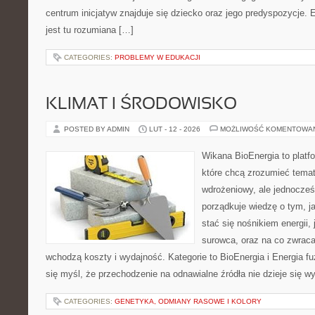
centrum inicjatyw znajduje się dziecko oraz jego predyspozycje
jest tu rozumiana […]
CATEGORIES:
PROBLEMY W EDUKACJI
KLIMAT I ŚRODOWISKO
POSTED BY ADMIN
LUT - 12 - 2026
MOŻLIWOŚĆ KOMENTOWA
Wikana BioEnergia to platf
które chcą zrozumieć temat
wdrożeniowy, ale jednocześn
porządkuje wiedzę o tym, j
stać się nośnikiem energii,
surowca, oraz na co zwrac
wchodzą koszty i wydajność. Kategorie to BioEnergia i Energia fuz
się myśl, że przechodzenie na odnawialne źródła nie dzieje się w
CATEGORIES:
GENETYKA, ODMIANY RASOWE I KOLORY