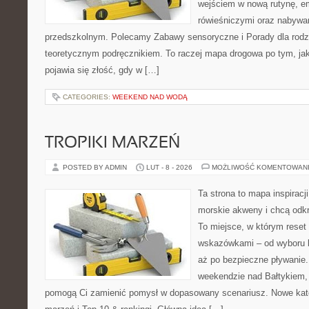
wejściem w nową rutynę, e
rówieśniczymi oraz nabywa
przedszkolnym. Polecamy Zabawy sensoryczne i Porady dla rodzic
teoretycznym podręcznikiem. To raczej mapa drogowa po tym, jak
pojawia się złość, gdy w […]
CATEGORIES:
WEEKEND NAD WODĄ
TROPIKI MARZEŃ
POSTED BY ADMIN
LUT - 8 - 2026
MOŻLIWOŚĆ KOMENTOWAN
Ta strona to mapa inspiracji
morskie akweny i chcą odkr
To miejsce, w którym reset
wskazówkami – od wyboru k
aż po bezpieczne pływanie
weekendzie nad Bałtykiem, z
pomogą Ci zamienić pomysł w dopasowany scenariusz. Nowe katego