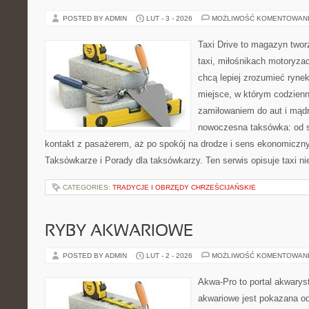
POSTED BY ADMIN
LUT - 3 - 2026
MOŻLIWOŚĆ KOMENTOWAN
Taxi Drive to magazyn two
taxi, miłośnikach motoryzac
chcą lepiej zrozumieć ryne
miejsce, w którym codzienn
zamiłowaniem do aut i mądr
nowoczesna taksówka: od s
kontakt z pasażerem, aż po spokój na drodze i sens ekonomiczn
Taksówkarze i Porady dla taksówkarzy. Ten serwis opisuje taxi ni
CATEGORIES:
TRADYCJE I OBRZĘDY CHRZEŚCIJAŃSKIE
RYBY AKWARIOWE
POSTED BY ADMIN
LUT - 2 - 2026
MOŻLIWOŚĆ KOMENTOWAN
Akwa-Pro to portal akwarys
akwariowe jest pokazana od