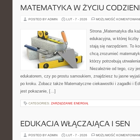
MATEMATYKA W ŻYCIU CODZIE
POSTED BY ADMIN
LUT - 7 - 2026
MOŻLIWOŚĆ KOMENTOWAN
Strona „Matematyka dla każ
edukacyjna, w której liczby 
stają się narzędziem. To k
chcą zrozumieć matematykę
którzy potrzebują utrwalen
Niezależnie od tego, czy je
edukatorem, czy po prostu samoukiem, znajdziesz tu jasne wyjaś
po kroku. Zobacz także Matematyczne ciekawostki i zagadki i Ed
jest pokazanie, […]
CATEGORIES:
ZARZĄDZANIE ENERGIĄ
EDUKACJA WŁĄCZAJĄCA I SEN
POSTED BY ADMIN
LUT - 7 - 2026
MOŻLIWOŚĆ KOMENTOWAN