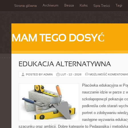
Archiwum
Bessa
Koks
Tagi
Strona główna
Spis Treści
MAM TEGO DOSYĆ
EDUKACJA ALTERNATYWNA
POSTED BY ADMIN
LUT - 12 - 2026
MOŻLIWOŚĆ KOMENTOWA
Placówka edukacyjna w Pop
nauczanie idzie w parze z 
szkolapopow.pl pokazuje c
podkreśla cele starań wyc
portret o zdobywaniu wiedz
następne wyzwania edukac
szacunku oraz ambicji. Dobre kategorie to Pedagogika i metodyka