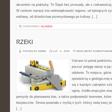
akcentem na praktykę. To Śląsk bez przesady, ale z ciekawością d
W centrum narracji stoi wielowątkowość regionu: od tętniących ż
enklawy, od dziedzictwa przemysłowego po kulturę. […]
CATEGORIES:
ISLANDIA
RZEKI
POSTED BY ADMIN
LUT - 4 - 2026
MOŻLIWOŚĆ KOMENTOWAN
Vulcans to portal podróżnic
poczuć potęgę natury w jej 
odsłonie. To miejsce, gdzie
opowieścią o geologicznej e
się z każdym zakrętem szla
ognia, źródła erupcyjne ora
pomysły do planowania tras, a także podpowiedzi terenowe, któr
bezpiecznie. Strona powstała z myślą o tych, którzy wolą trasy 
[…]