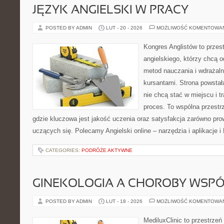
JĘZYK ANGIELSKI W PRACY
POSTED BY ADMIN
LUT - 20 - 2026
MOŻLIWOŚĆ KOMENTOWA
Kongres Anglistów to przest
angielskiego, którzy chcą 
metod nauczania i wdrażaln
kursantami. Strona powstał
nie chcą stać w miejscu i t
proces. To wspólna przestrz
gdzie kluczowa jest jakość uczenia oraz satysfakcja zarówno pro
uczących się. Polecamy Angielski online – narzędzia i aplikacje i
CATEGORIES:
PODRÓŻE AKTYWNE
GINEKOLOGIA A CHOROBY WSPÓŁ
POSTED BY ADMIN
LUT - 18 - 2026
MOŻLIWOŚĆ KOMENTOWA
MediluxClinic to przestrzeń