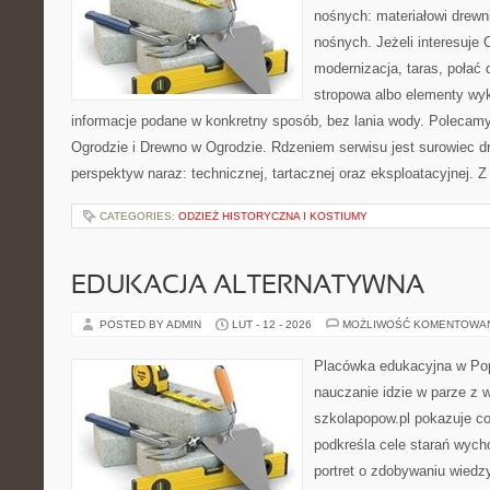
nośnych: materiałowi drew
nośnych. Jeżeli interesuje
modernizacja, taras, połać
stropowa albo elementy wy
informacje podane w konkretny sposób, bez lania wody. Polecam
Ogrodzie i Drewno w Ogrodzie. Rdzeniem serwisu jest surowiec d
perspektyw naraz: technicznej, tartacznej oraz eksploatacyjnej. Z
CATEGORIES:
ODZIEŻ HISTORYCZNA I KOSTIUMY
EDUKACJA ALTERNATYWNA
POSTED BY ADMIN
LUT - 12 - 2026
MOŻLIWOŚĆ KOMENTOWA
Placówka edukacyjna w Pop
nauczanie idzie w parze z 
szkolapopow.pl pokazuje c
podkreśla cele starań wyc
portret o zdobywaniu wiedz