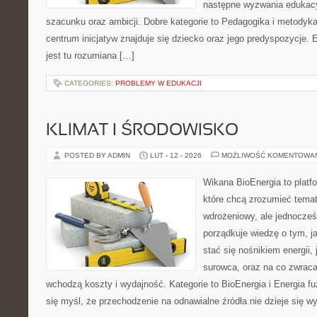
następne wyzwania edukac
szacunku oraz ambicji. Dobre kategorie to Pedagogika i metodyka
centrum inicjatyw znajduje się dziecko oraz jego predyspozycje
jest tu rozumiana […]
CATEGORIES:
PROBLEMY W EDUKACJI
KLIMAT I ŚRODOWISKO
POSTED BY ADMIN
LUT - 12 - 2026
MOŻLIWOŚĆ KOMENTOWA
Wikana BioEnergia to platf
które chcą zrozumieć temat
wdrożeniowy, ale jednocześn
porządkuje wiedzę o tym, j
stać się nośnikiem energii,
surowca, oraz na co zwrac
wchodzą koszty i wydajność. Kategorie to BioEnergia i Energia fuz
się myśl, że przechodzenie na odnawialne źródła nie dzieje się w