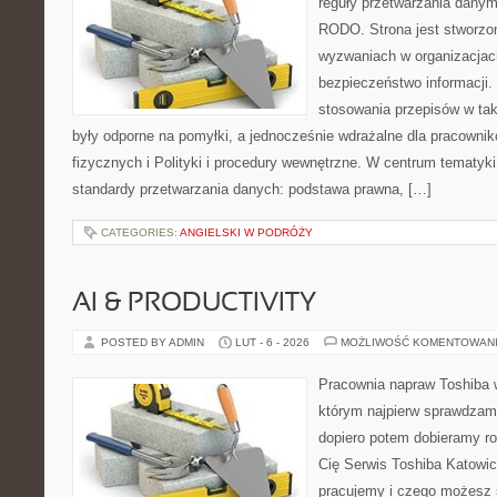
reguły przetwarzania dany
RODO. Strona jest stworzo
wyzwaniach w organizacjach
bezpieczeństwo informacji. 
stosowania przepisów w tak
były odporne na pomyłki, a jednocześnie wdrażalne dla pracown
fizycznych i Polityki i procedury wewnętrzne. W centrum tematyk
standardy przetwarzania danych: podstawa prawna, […]
CATEGORIES:
ANGIELSKI W PODRÓŻY
AI & PRODUCTIVITY
POSTED BY ADMIN
LUT - 6 - 2026
MOŻLIWOŚĆ KOMENTOWAN
Pracownia napraw Toshiba 
którym najpierw sprawdzam
dopiero potem dobieramy roz
Cię Serwis Toshiba Katowic
pracujemy i czego możesz 