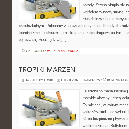
porady. Strona skupia się 
wejściem w nową rutynę, e
rówieśniczymi oraz nabywa
przedszkolnym. Polecamy Zabawy sensoryczne i Porady dla rodzic
teoretycznym podręcznikiem. To raczej mapa drogowa po tym, jak
pojawia się złość, gdy w […]
CATEGORIES:
WEEKEND NAD WODĄ
TROPIKI MARZEŃ
POSTED BY ADMIN
LUT - 8 - 2026
MOŻLIWOŚĆ KOMENTOWAN
Ta strona to mapa inspiracji
morskie akweny i chcą odkr
To miejsce, w którym reset
wskazówkami – od wyboru k
aż po bezpieczne pływanie
weekendzie nad Bałtykiem, z