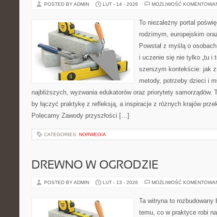
POSTED BY ADMIN
LUT - 14 - 2026
MOŻLIWOŚĆ KOMENTOWA
To niezależny portal poświę
rodzimym, europejskim or
Powstał z myślą o osobach,
i uczenie się nie tylko „tu i
szerszym kontekście: jak z
metody, potrzeby dzieci i m
najbliższych, wyzwania edukatorów oraz priorytety samorządów. T
by łączyć praktykę z refleksją, a inspiracje z różnych krajów prz
Polecamy Zawody przyszłości […]
CATEGORIES:
NORWEGIA
DREWNO W OGRODZIE
POSTED BY ADMIN
LUT - 13 - 2026
MOŻLIWOŚĆ KOMENTOWA
Ta witryna to rozbudowany
temu, co w praktyce robi na