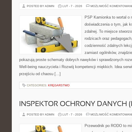
POSTED BY ADMIN
LUT - 7 - 2026
MOŻLIWOŚĆ KOMENTOWAN
PSP Kamionka to wortal o n
doświadczenia o tym, jak k
zdalnej. To miejsce stworz
rodzicach oraz pedagogach
codzienność zdalnych lekcji
zamiast ogólników, znajdzie
pokazują proste schematy dobrych nawyków i sprawdzonych rozwi
Well-being nauczyciela i Rozwój kompetencji miękkich. Idea serwi
przejściu od chaosu […]
CATEGORIES:
KRĘGARSTWO
INSPEKTOR OCHRONY DANYCH (
POSTED BY ADMIN
LUT - 7 - 2026
MOŻLIWOŚĆ KOMENTOWAN
Przewodnik po RODO to mie