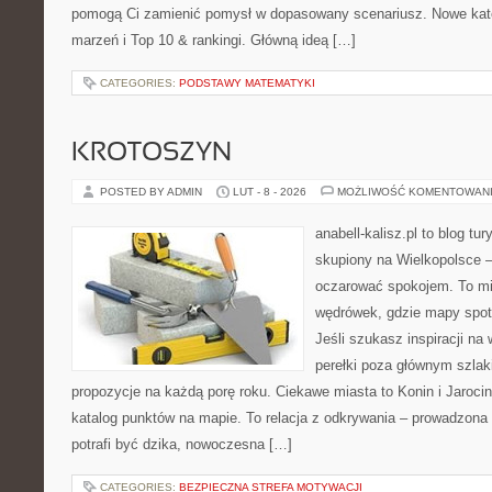
pomogą Ci zamienić pomysł w dopasowany scenariusz. Nowe katego
marzeń i Top 10 & rankingi. Główną ideą […]
CATEGORIES:
PODSTAWY MATEMATYKI
KROTOSZYN
POSTED BY ADMIN
LUT - 8 - 2026
MOŻLIWOŚĆ KOMENTOWAN
anabell-kalisz.pl to blog t
skupiony na Wielkopolsce – 
oczarować spokojem. To mi
wędrówek, gdzie mapy spot
Jeśli szukasz inspiracji n
perełki poza głównym szlak
propozycje na każdą porę roku. Ciekawe miasta to Konin i Jarocin.
katalog punktów na mapie. To relacja z odkrywania – prowadzona 
potrafi być dzika, nowoczesna […]
CATEGORIES:
BEZPIECZNA STREFA MOTYWACJI