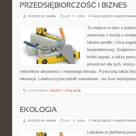
PRZEDSIĘBIORCZOŚĆ I BIZNES
POSTED BY ADMIN
LUT - 5 - 2026
MOŻLIWOŚĆ KOMENTOWAN
To miejsce w sieci o podróż
stworzony z myślą o osobac
lokalne perełki i chcą org
bezproblemowy. Znajdziesz t
krótki wypad, a także pomy
przestrzeń dla tych, którzy 
miłośników aktywności i miejskiego klimatu. Przeczytaj także Atra
rekreacja. Lubelszczyzna potrafi zaskakiwać: raz kusi nastrojow
CATEGORIES:
CHUSTY I OTULACZE
EKOLOGIA
POSTED BY ADMIN
LUT - 5 - 2026
MOŻLIWOŚĆ KOMENTOWAN
Lulitulisie to platforma po