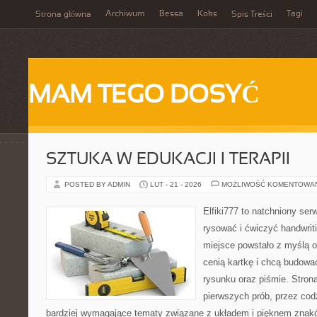
Archiwum
Bessa
Koks
Tagi
Strona główna
Spis Treści
MAM TEGO DOSYĆ
SZTUKA W EDUKACJI I TERAPII
POSTED BY ADMIN
LUT - 21 - 2026
MOŻLIWOŚĆ KOMENTOWA
Elfiki777 to natchniony ser
rysować i ćwiczyć handwrit
miejsce powstało z myślą o 
cenią kartkę i chcą budowa
rysunku oraz piśmie. Stron
pierwszych prób, przez cod
bardziej wymagające tematy związane z układem i pięknem znakó