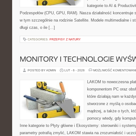
kategorie to AI & Productiv
Podzespołów (CPU, GPU, RAM). Nasza działalność koncentruje s
w tym szczególnie na rodzinie Satellite. Modele multimedialne i st
długi czas, o ile […]
CATEGORIES:
PRZEPISY Z NATURY
MONITORY I TECHNOLOGIE WYŚ
POSTED BY ADMIN
LUT - 6 - 2026
MOŻLIWOŚĆ KOMENTOWAN
LAKOM to nowoczesna plat
komponentom PC oraz obsłu
które działają nam w każdy
stworzone z myślą o osoba
mądrzej, a także o tych, kt
pomocy wtedy, gdy komput
Inne kategorie to Płyty główne i Ekosystemy: sterowniki i system
parametry potrafią zmylić, LAKOM stawia na zrozumiałość i uczc