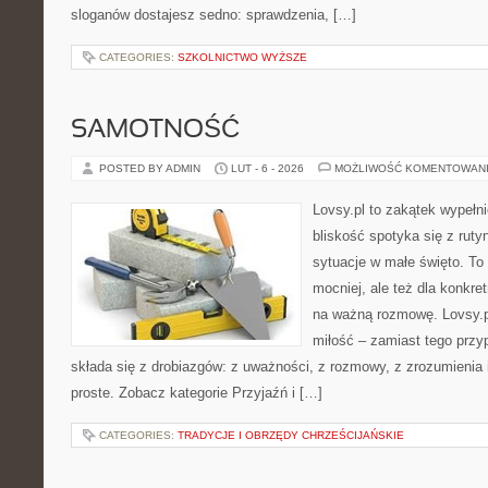
sloganów dostajesz sedno: sprawdzenia, […]
CATEGORIES:
SZKOLNICTWO WYŻSZE
SAMOTNOŚĆ
POSTED BY ADMIN
LUT - 6 - 2026
MOŻLIWOŚĆ KOMENTOWAN
Lovsy.pl to zakątek wypełn
bliskość spotyka się z ruty
sytuacje w małe święto. To p
mocniej, ale też dla konkre
na ważną rozmowę. Lovsy.p
miłość – zamiast tego przy
składa się z drobiazgów: z uważności, z rozmowy, z zrozumienia 
proste. Zobacz kategorie Przyjaźń i […]
CATEGORIES:
TRADYCJE I OBRZĘDY CHRZEŚCIJAŃSKIE