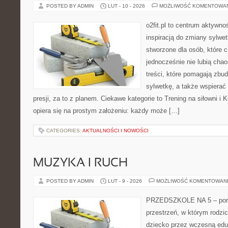
POSTED BY ADMIN
LUT - 10 - 2026
MOŻLIWOŚĆ KOMENTOWA
o2fit.pl to centrum aktywno
inspiracją do zmiany sylwetk
stworzone dla osób, które 
jednocześnie nie lubią chao
treści, które pomagają zbu
sylwetkę, a także wspiera
presji, za to z planem. Ciekawe kategorie to Trening na siłowni i Ko
opiera się na prostym założeniu: każdy może […]
CATEGORIES:
AKTUALNOŚCI I NOWOŚCI
MUZYKA I RUCH
POSTED BY ADMIN
LUT - 9 - 2026
MOŻLIWOŚĆ KOMENTOWAN
PRZEDSZKOLE NA 5 – porta
przestrzeń, w którym rodzi
dziecko przez wczesną eduk