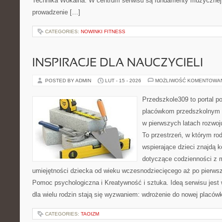
Technika Wokalna. W centrum serwisu są fundamenty muzycznej 
prowadzenie […]
CATEGORIES:
NOWINKI FITNESS
INSPIRACJE DLA NAUCZYCIELI
POSTED BY ADMIN
LUT - 15 - 2026
MOŻLIWOŚĆ KOMENTOWA
Przedszkole309 to portal 
placówkom przedszkolnym o
w pierwszych latach rozwo
To przestrzeń, w którym r
wspierające dzieci znajdą 
dotyczące codzienności z 
umiejętności dziecka od wieku wczesnodziecięcego aż po pierwsz
Pomoc psychologiczna i Kreatywność i sztuka. Ideą serwisu jest 
dla wielu rodzin stają się wyzwaniem: wdrożenie do nowej placówk
CATEGORIES:
TAOIZM