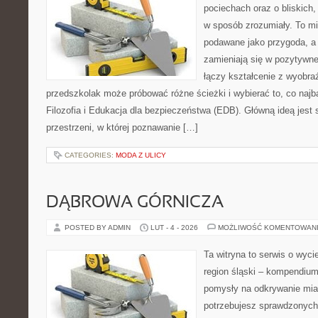
pociechach oraz o bliskich
w sposób zrozumiały. To mi
podawane jako przygoda, a
zamieniają się w pozytywne
łączy kształcenie z wyobra
przedszkolak może próbować różne ścieżki i wybierać to, co najba
Filozofia i Edukacja dla bezpieczeństwa (EDB). Główną ideą jest 
przestrzeni, w której poznawanie […]
CATEGORIES:
MODA Z ULICY
DĄBROWA GÓRNICZA
POSTED BY ADMIN
LUT - 4 - 2026
MOŻLIWOŚĆ KOMENTOWAN
Ta witryna to serwis o wyc
region śląski – kompendiu
pomysły na odkrywanie miast
potrzebujesz sprawdzonyc