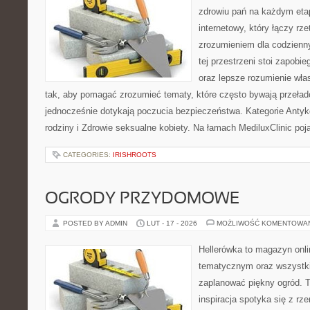
zdrowiu pań na każdym etap
internetowy, który łączy rz
zrozumieniem dla codzienn
tej przestrzeni stoi zapobi
oraz lepsze rozumienie wła
tak, aby pomagać zrozumieć tematy, które często bywają przeła
jednocześnie dotykają poczucia bezpieczeństwa. Kategorie Antyk
rodziny i Zdrowie seksualne kobiety. Na łamach MediluxClinic poj
CATEGORIES:
IRISHROOTS
OGRODY PRZYDOMOWE
POSTED BY ADMIN
LUT - 17 - 2026
MOŻLIWOŚĆ KOMENTOWA
Hellerówka to magazyn onl
tematycznym oraz wszystk
zaplanować piękny ogród. T
inspiracja spotyka się z r