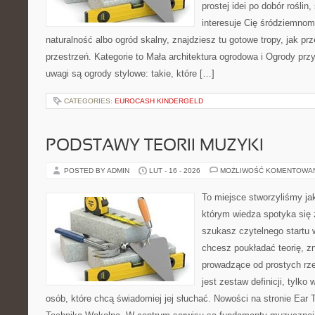
prostej idei po dobór rośli
interesuje Cię śródziemnom
naturalność albo ogród skalny, znajdziesz tu gotowe tropy, jak prz
przestrzeń. Kategorie to Mała architektura ogrodowa i Ogrody p
uwagi są ogrody stylowe: takie, które […]
CATEGORIES:
EUROCASH KINDERGELD
PODSTAWY TEORII MUZYKI
POSTED BY ADMIN
LUT - 16 - 2026
MOŻLIWOŚĆ KOMENTOWA
To miejsce stworzyliśmy ja
którym wiedza spotyka się 
szukasz czytelnego startu 
chcesz poukładać teorię, z
prowadzące od prostych rze
jest zestaw definicji, tylko
osób, które chcą świadomiej jej słuchać. Nowości na stronie Ear T