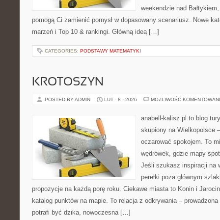
weekendzie nad Bałtykiem, z
pomogą Ci zamienić pomysł w dopasowany scenariusz. Nowe katego
marzeń i Top 10 & rankingi. Główną ideą […]
CATEGORIES:
PODSTAWY MATEMATYKI
KROTOSZYN
POSTED BY ADMIN
LUT - 8 - 2026
MOŻLIWOŚĆ KOMENTOWAN
anabell-kalisz.pl to blog t
skupiony na Wielkopolsce – 
oczarować spokojem. To mi
wędrówek, gdzie mapy spot
Jeśli szukasz inspiracji n
perełki poza głównym szlak
propozycje na każdą porę roku. Ciekawe miasta to Konin i Jarocin.
katalog punktów na mapie. To relacja z odkrywania – prowadzona 
potrafi być dzika, nowoczesna […]