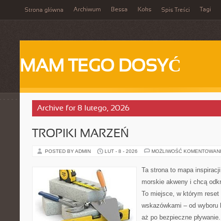
Archiwum
Bessa
Koks
Tagi
Strona główna
Spis Treści
MAM TEGO DOSYĆ
Archive for 8 lutego, 2026
TROPIKI MARZEŃ
POSTED BY ADMIN
LUT - 8 - 2026
MOŻLIWOŚĆ KOMENTOWAN
Ta strona to mapa inspiracji
morskie akweny i chcą odkr
To miejsce, w którym reset
wskazówkami – od wyboru k
aż po bezpieczne pływanie