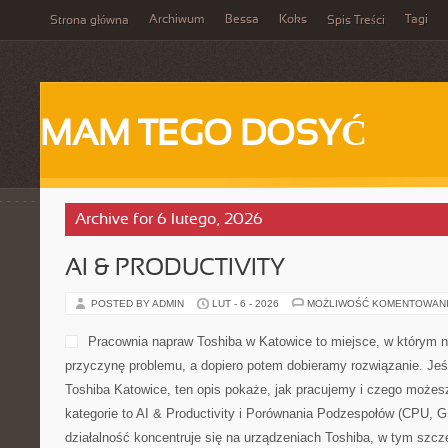
Archiwum
Bessa
Koks
Tagi
Strona główna
Spis Treści
MAM TEGO DOSYĆ
Archive for 6 lutego, 2026
AI & PRODUCTIVITY
POSTED BY ADMIN
LUT - 6 - 2026
MOŻLIWOŚĆ KOMENTOWAN
Pracownia napraw Toshiba w Katowice to miejsce, w którym 
przyczynę problemu, a dopiero potem dobieramy rozwiązanie. Jeśl
Toshiba Katowice, ten opis pokaże, jak pracujemy i czego możes
kategorie to AI & Productivity i Porównania Podzespołów (CPU,
działalność koncentruje się na urządzeniach Toshiba, w tym szczeg