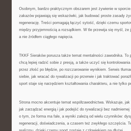
Osobnym, bardzo praktycznym obszarem jest żywienie w sporcie
zakazów pojawiają się wskazówki, jak budować proste zasady żyw
regenerację. Treści pomagają łączyć sytość, dzięki czemu sporto
między przyjemnością a rozsądkiem. W tle przewija się myśl, że
a nie źródłem ciągłego napięcia.
TKKF Sieraków porusza także temat mentalności zawodnika. To pr
chcą lepiej radzić sobie z presją, a także uczyć się kontrolowania
przez złość po błędzie, po rozczarowanie wynikiem. Serwis tłum
siebie, jak wracać do rywalizacji po przerwie i jak traktować poraż
sport staje się narzędziem kształtowania charakteru, a nie tylko 
Strona mocno akcentuje temat współzawodnictwa. Wskazuje, jak p
jak zarządzać energią i jak podejść do rywalizacji bez nadmiernej f
o tym, że forma ma fale, a wyniki zależą od wielu czynników: dys
regeneracji, doświadczenia, a czasem też zwykłego szczęścia. 
realizmu, dzięki czemu sport zostaje z człowiekiem na dłużej.