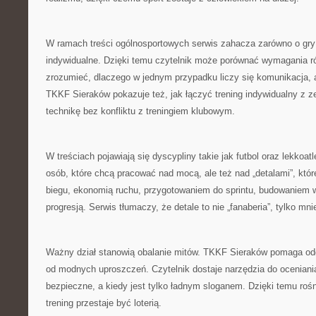
W ramach treści ogólnosportowych serwis zahacza zarówno o gry 
indywidualne. Dzięki temu czytelnik może porównać wymagania r
zrozumieć, dlaczego w jednym przypadku liczy się komunikacja,
TKKF Sieraków pokazuje też, jak łączyć trening indywidualny z 
technikę bez konfliktu z treningiem klubowym.
W treściach pojawiają się dyscypliny takie jak futbol oraz lekkoatl
osób, które chcą pracować nad mocą, ale też nad „detalami”, które
biegu, ekonomią ruchu, przygotowaniem do sprintu, budowaniem 
progresją. Serwis tłumaczy, że detale to nie „fanaberia”, tylko mn
Ważny dział stanowią obalanie mitów. TKKF Sieraków pomaga od
od modnych uproszczeń. Czytelnik dostaje narzędzia do oceniania 
bezpieczne, a kiedy jest tylko ładnym sloganem. Dzięki temu rośn
trening przestaje być loterią.