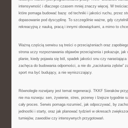
intensywność i dlaczego czasem mniej znaczy więcej. W treściach
które pomaga budować bazę: od techniki i jakości ruchu, przez st
dopasowanie pod dyscyplinę. To szczególnie ważne, gdy czytelni
rekreacyjną z nauką, pracą i innymi obowiązkami, a mimo to chce 
Ważną częścią serwisu są treści o przeciążeniach oraz zapobiega
strona uczy rozpoznawania objawów przeciążenia i pokazuje, ja
planie, kiedy pojawia się ból, spadek jakości snu czy narastająca 
zachęca do budowania odporności, a nie do „zaciskania zębów” z
sport ma być budujący, a nie wyniszczający.
Równolegle rozwijany jest temat regeneracji. TKKF Sieraków przy
nie ma rozwoju: sen, żywienie, stres, przerwy i lżejsze tygodnie 
cały proces. Serwis pomaga rozumieć, jak odpoczywać, by zach
jednostki i starty, oraz jak planować tydzień w okresach zwiększo
turniejów, zawodów czy intensywnych przygotowań.