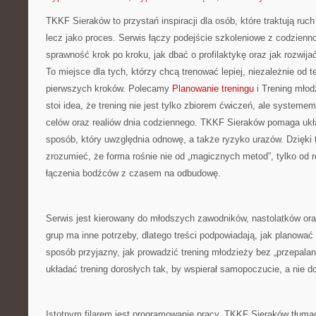
TKKF Sieraków to przystań inspiracji dla osób, które traktują ruc
lecz jako proces. Serwis łączy podejście szkoleniowe z codzienn
sprawność krok po kroku, jak dbać o profilaktykę oraz jak rozwija
To miejsce dla tych, którzy chcą trenować lepiej, niezależnie od t
pierwszych kroków. Polecamy
Planowanie treningu
i Trening młod
stoi idea, że trening nie jest tylko zbiorem ćwiczeń, ale systeme
celów oraz realiów dnia codziennego. TKKF Sieraków pomaga u
sposób, który uwzględnia odnowę, a także ryzyko urazów. Dzięki
zrozumieć, że forma rośnie nie od „magicznych metod”, tylko od r
łączenia bodźców z czasem na odbudowę.
Serwis jest kierowany do młodszych zawodników, nastolatków ora
grup ma inne potrzeby, dlatego treści podpowiadają, jak planowa
sposób przyjazny, jak prowadzić trening młodzieży bez „przepalani
układać trening dorosłych tak, by wspierał samopoczucie, a nie do
Istotnym filarem jest programowanie pracy. TKKF Sieraków tłumac