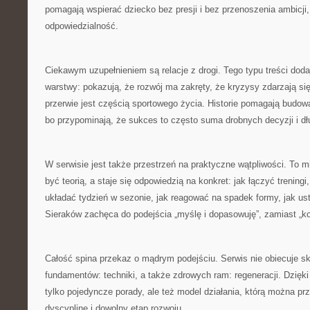
pomagają wspierać dziecko bez presji i bez przenoszenia ambicji
odpowiedzialność.
Ciekawym uzupełnieniem są relacje z drogi. Tego typu treści dodaj
warstwy: pokazują, że rozwój ma zakręty, że kryzysy zdarzają si
przerwie jest częścią sportowego życia. Historie pomagają budow
bo przypominają, że sukces to często suma drobnych decyzji i dłu
W serwisie jest także przestrzeń na praktyczne wątpliwości. To mi
być teorią, a staje się odpowiedzią na konkret: jak łączyć treningi
układać tydzień w sezonie, jak reagować na spadek formy, jak us
Sieraków zachęca do podejścia „myślę i dopasowuję”, zamiast „kop
Całość spina przekaz o mądrym podejściu. Serwis nie obiecuje sk
fundamentów: techniki, a także zdrowych ram: regeneracji. Dzięki
tylko pojedyncze porady, ale też model działania, którą można pr
dyscyplinę i dowolny etap rozwoju.