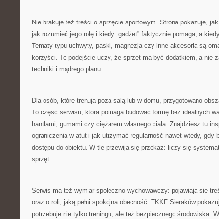
Nie brakuje też treści o sprzęcie sportowym. Strona pokazuje, jak
jak rozumieć jego rolę i kiedy „gadżet” faktycznie pomaga, a kiedy
Tematy typu uchwyty, paski, magnezja czy inne akcesoria są om
korzyści. To podejście uczy, że sprzęt ma być dodatkiem, a nie z
techniki i mądrego planu.
Dla osób, które trenują poza salą lub w domu, przygotowano obsza
To część serwisu, która pomaga budować formę bez idealnych wa
hantlami, gumami czy ciężarem własnego ciała. Znajdziesz tu insp
ograniczenia w atut i jak utrzymać regularność nawet wtedy, gdy 
dostępu do obiektu. W tle przewija się przekaz: liczy się systema
sprzęt.
Serwis ma też wymiar społeczno-wychowawczy: pojawiają się tre
oraz o roli, jaką pełni spokojna obecność. TKKF Sieraków pokazu
potrzebuje nie tylko treningu, ale też bezpiecznego środowiska. 