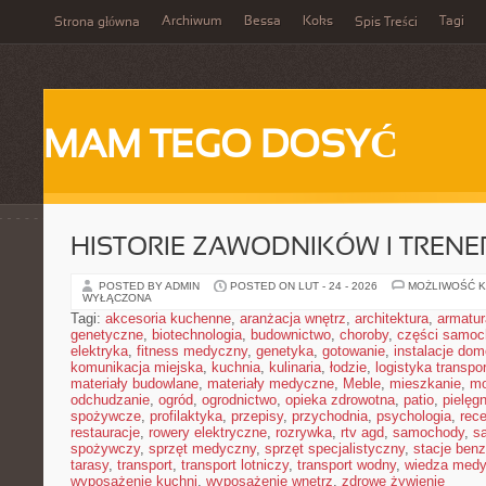
Archiwum
Bessa
Koks
Tagi
Strona główna
Spis Treści
MAM TEGO DOSYĆ
HISTORIE ZAWODNIKÓW I TREN
POSTED BY ADMIN
POSTED ON LUT - 24 - 2026
MOŻLIWOŚĆ 
WYŁĄCZONA
Tagi:
akcesoria kuchenne
,
aranżacja wnętrz
,
architektura
,
armatur
genetyczne
,
biotechnologia
,
budownictwo
,
choroby
,
części samo
elektryka
,
fitness medyczny
,
genetyka
,
gotowanie
,
instalacje do
komunikacja miejska
,
kuchnia
,
kulinaria
,
łodzie
,
logistyka transpo
materiały budowlane
,
materiały medyczne
,
Meble
,
mieszkanie
,
mo
odchudzanie
,
ogród
,
ogrodnictwo
,
opieka zdrowotna
,
patio
,
pielęgn
spożywcze
,
profilaktyka
,
przepisy
,
przychodnia
,
psychologia
,
rece
restauracje
,
rowery elektryczne
,
rozrywka
,
rtv agd
,
samochody
,
s
spożywczy
,
sprzęt medyczny
,
sprzęt specjalistyczny
,
stacje ben
tarasy
,
transport
,
transport lotniczy
,
transport wodny
,
wiedza med
wyposażenie kuchni
,
wyposażenie wnętrz
,
zdrowe żywienie