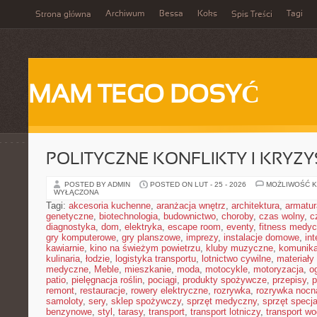
Archiwum
Bessa
Koks
Tagi
Strona główna
Spis Treści
MAM TEGO DOSYĆ
POLITYCZNE KONFLIKTY I KRYZY
POSTED BY ADMIN
POSTED ON LUT - 25 - 2026
MOŻLIWOŚĆ 
WYŁĄCZONA
Tagi:
akcesoria kuchenne
,
aranżacja wnętrz
,
architektura
,
armatur
genetyczne
,
biotechnologia
,
budownictwo
,
choroby
,
czas wolny
,
c
diagnostyka
,
dom
,
elektryka
,
escape room
,
eventy
,
fitness medy
gry komputerowe
,
gry planszowe
,
imprezy
,
instalacje domowe
,
in
kawiarnie
,
kino na świeżym powietrzu
,
kluby muzyczne
,
komunika
kulinaria
,
łodzie
,
logistyka transportu
,
lotnictwo cywilne
,
materiały
medyczne
,
Meble
,
mieszkanie
,
moda
,
motocykle
,
motoryzacja
,
o
patio
,
pielęgnacja roślin
,
pociągi
,
produkty spożywcze
,
przepisy
,
p
remont
,
restauracje
,
rowery elektryczne
,
rozrywka
,
rozrywka nocn
samoloty
,
sery
,
sklep spożywczy
,
sprzęt medyczny
,
sprzęt specja
benzynowe
,
styl
,
tarasy
,
transport
,
transport lotniczy
,
transport w