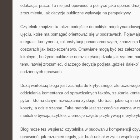
edukacja, praca. To nie jest opowieść o polityce jako sporcie dru
zrozumienia, jak decyzje publiczne wpływają na perspektywy.
Czytelnik znajdzie tu także podejście do polityki międzynarodowej 
ujęciu, które ma pomagać orientować się w podstawach. Pojawiaj
integracji kontynentu, roli instytucji ponadnarodowych, znaczenia 
obszarach jak bezpieczeństwo. Omawiane mogą być też zależno
lokalnym, bo życie publiczne coraz częściej działa jak system n
temu łatwiej zrozumieć, dlaczego decyzja podjęta „gdzieś daleko
codziennych sprawach.
Dużą wartością bloga jest zachęta do krytycznego, ale uczciwego
oddzielania komentarza od sprawdzalnych faktów, szukania konte
pytań: kto na danym rozwiązaniu zyskuje, kto traci, jakie są inne
koszty, a gdzie szanse. Taka metoda jest szczególnie ważna w 
medialne bywają szybkie, a emocje często przykrywają merytoryk
Blog może też wspierać czytelnika w budowaniu kompetencji obyw
uprawnień, jak rozumieć reguły, jak brać udział w życiu wspólnot