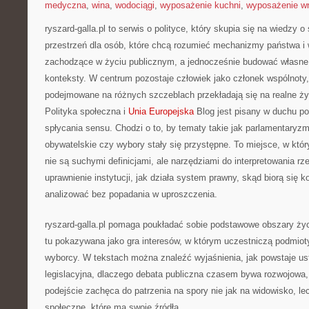
medyczna
,
wina
,
wodociągi
,
wyposażenie kuchni
,
wyposażenie wn
ryszard-galla.pl to serwis o polityce, który skupia się na wiedzy 
przestrzeń dla osób, które chcą rozumieć mechanizmy państwa i 
zachodzące w życiu publicznym, a jednocześnie budować własne z
konteksty. W centrum pozostaje człowiek jako członek wspólnoty, 
podejmowane na różnych szczeblach przekładają się na realne ży
Polityka społeczna i
Unia Europejska
Blog jest pisany w duchu po
spłycania sensu. Chodzi o to, by tematy takie jak parlamentaryz
obywatelskie czy wybory stały się przystępne. To miejsce, w kt
nie są suchymi definicjami, ale narzędziami do interpretowania rz
uprawnienie instytucji, jak działa system prawny, skąd biorą się ko
analizować bez popadania w uproszczenia.
ryszard-galla.pl pomaga poukładać sobie podstawowe obszary życi
tu pokazywana jako gra interesów, w którym uczestniczą podmiot
wyborcy. W tekstach można znaleźć wyjaśnienia, jak powstaje us
legislacyjna, dlaczego debata publiczna czasem bywa rozwojowa
podejście zachęca do patrzenia na spory nie jak na widowisko, le
społeczne, które ma swoje źródła.