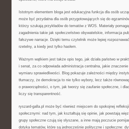
Istotnym elementem bloga jest edukacyjna funkcja dla osób uczą
może być przydatna dla osób przygotowujących się do egzaminów,
którzy szukają przykładów do tematów z WOS. Materiały pomagaj
zagadnienia takie jak społeczeństwo obywatelskie, informacja pub
fałszywe narracje. Dzięki temu czytelnik może lepiej rozpoznawać
rzetelny, a kiedy jest tylko hasłem.
Ważnym wątkiem jest także opis tego, jak działa państwo w prak
i senat, za co odpowiada administracja centralna, jakie znaczenie
wymiaru sprawiedliwości. Blog pokazuje zależności między instyt
tłumaczy, że demokracja to nie tylko wybory, lecz także równowa
o praworządności, o tym, jak tworzy się zaufanie społeczne, i dl
liczy się transparentność.
ryszard-galla.pl może być również miejscem do spokojnej refleksj
społecznymi: nad tym, jak kształtują się opinie, jak powstają wię
grupy społeczne czują się słyszane, a inne mają poczucie pomija
dotyka tematów, które są jednocześnie polityczne i społeczne: d