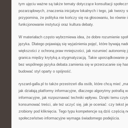
tym ujęciu ważne są także tematy dotyczące konsultacji społeczny
pozarządowych, znaczenia inicjatyw lokalnych i tego, jak tworzy 
przypomina, że polityka nie kończy się na głosowaniu, bo równie i
funkcjonowanie instytucji oraz kultura debaty.
W materiałach często wybrzmiewa idea, że dobre rozumienie spo
języka. Dlatego pojawiają się wyjaśnienia pojęć, które bywają na
większości z ochroną praw mniejszości, jak rozumieć autonomię j
granica między krytyką a stygmatyzacją. Takie uporządkowanie p
bez wspólnego języka debata zamienia się w przerzucanie się has
budować styl oparty o spójność.
ryszard-galla.pl to także przestrzeń dla osób, które chcą mieć „m
jak działają platformy informacyjne, dlaczego algorytmy potrafią
informacyjne, jak rozpoznawać techniki wpływu. Dzięki temu czyte
konsumować treści, ale też uczyć się, jak je oceniać: czy tekst jes
zrobiony pod kliknięcia. Tego typu kompetencje są dziś części
społeczeństwo informacyjne wymaga świadomego podejścia.