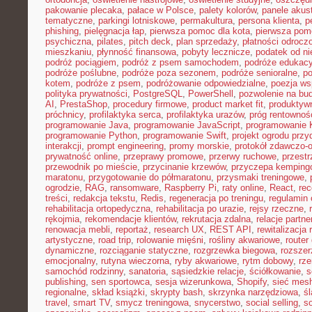
pakowanie plecaka
,
pałace w Polsce
,
palety kolorów
,
panele akus
tematyczne
,
parkingi lotniskowe
,
permakultura
,
persona klienta
,
p
phishing
,
pielęgnacja łap
,
pierwsza pomoc dla kota
,
pierwsza pom
psychiczna
,
pilates
,
pitch deck
,
plan sprzedaży
,
płatności odrocz
mieszkaniu
,
płynność finansowa
,
pobyty lecznicze
,
podatek od n
podróż pociągiem
,
podróż z psem samochodem
,
podróże edukacy
podróże poślubne
,
podróże poza sezonem
,
podróże senioralne
,
po
kotem
,
podróże z psem
,
podróżowanie odpowiedzialne
,
poezja ws
polityka prywatności
,
PostgreSQL
,
PowerShell
,
pozwolenie na bu
AI
,
PrestaShop
,
procedury firmowe
,
product market fit
,
produktyw
próchnicy
,
profilaktyka serca
,
profilaktyka urazów
,
próg rentownoś
programowanie Java
,
programowanie JavaScript
,
programowanie K
programowanie Python
,
programowanie Swift
,
projekt ogrodu pr
interakcji
,
prompt engineering
,
promy morskie
,
protokół zdawczo-o
prywatność online
,
przeprawy promowe
,
przerwy ruchowe
,
przestr
przewodnik po mieście
,
przycinanie krzewów
,
przyczepa kemping
maratonu
,
przygotowanie do półmaratonu
,
przysmaki treningowe
,
ogrodzie
,
RAG
,
ransomware
,
Raspberry Pi
,
raty online
,
React
,
rec
treści
,
redakcja tekstu
,
Redis
,
regeneracja po treningu
,
regulamin 
rehabilitacja ortopedyczna
,
rehabilitacja po urazie
,
rejsy rzeczne
,
rękojmia
,
rekomendacje klientów
,
rekrutacja zdalna
,
relacje partne
renowacja mebli
,
reportaż
,
research UX
,
REST API
,
rewitalizacja 
artystyczne
,
road trip
,
rolowanie mięśni
,
rośliny akwariowe
,
route
dynamiczne
,
rozciąganie statyczne
,
rozgrzewka biegowa
,
rozszer
emocjonalny
,
rutyna wieczorna
,
ryby akwariowe
,
rytm dobowy
,
rze
samochód rodzinny
,
sanatoria
,
sąsiedzkie relacje
,
ściółkowanie
,
s
publishing
,
sen sportowca
,
sesja wizerunkowa
,
Shopify
,
sieć mes
regionalne
,
skład książki
,
skrypty bash
,
skrzynka narzędziowa
,
ś
travel
,
smart TV
,
smycz treningowa
,
snycerstwo
,
social selling
,
so