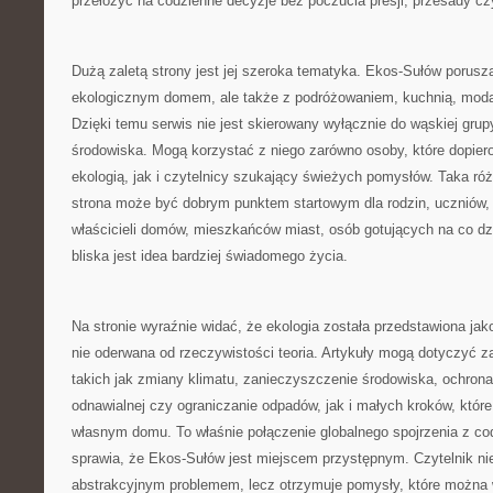
przełożyć na codzienne decyzje bez poczucia presji, przesady cz
Dużą zaletą strony jest jej szeroka tematyka. Ekos-Sułów porusz
ekologicznym domem, ale także z podróżowaniem, kuchnią, modą,
Dzięki temu serwis nie jest skierowany wyłącznie do wąskiej gru
środowiska. Mogą korzystać z niego zarówno osoby, które dopier
ekologią, jak i czytelnicy szukający świeżych pomysłów. Taka ró
strona może być dobrym punktem startowym dla rodzin, uczniów, 
właścicieli domów, mieszkańców miast, osób gotujących na co dz
bliska jest idea bardziej świadomego życia.
Na stronie wyraźnie widać, że ekologia została przedstawiona jako
nie oderwana od rzeczywistości teoria. Artykuły mogą dotyczyć 
takich jak zmiany klimatu, zanieczyszczenie środowiska, ochrona 
odnawialnej czy ograniczanie odpadów, jak i małych kroków, kt
własnym domu. To właśnie połączenie globalnego spojrzenia z c
sprawia, że Ekos-Sułów jest miejscem przystępnym. Czytelnik ni
abstrakcyjnym problemem, lecz otrzymuje pomysły, które można 