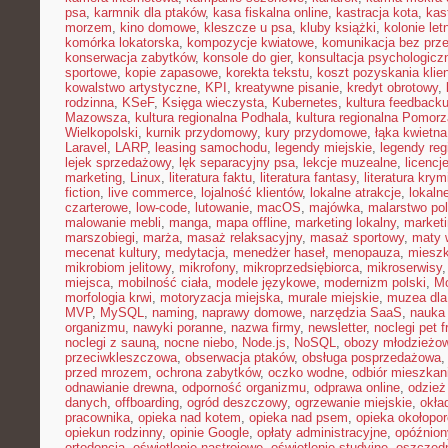
psa
,
karmnik dla ptaków
,
kasa fiskalna online
,
kastracja kota
,
kas
morzem
,
kino domowe
,
kleszcze u psa
,
kluby książki
,
kolonie let
komórka lokatorska
,
kompozycje kwiatowe
,
komunikacja bez prz
konserwacja zabytków
,
konsole do gier
,
konsultacja psychologicz
sportowe
,
kopie zapasowe
,
korekta tekstu
,
koszt pozyskania klie
kowalstwo artystyczne
,
KPI
,
kreatywne pisanie
,
kredyt obrotowy
,
rodzinna
,
KSeF
,
Księga wieczysta
,
Kubernetes
,
kultura feedback
Mazowsza
,
kultura regionalna Podhala
,
kultura regionalna Pomorz
Wielkopolski
,
kurnik przydomowy
,
kury przydomowe
,
łąka kwietna
Laravel
,
LARP
,
leasing samochodu
,
legendy miejskie
,
legendy reg
lejek sprzedażowy
,
lęk separacyjny psa
,
lekcje muzealne
,
licencj
marketing
,
Linux
,
literatura faktu
,
literatura fantasy
,
literatura krym
fiction
,
live commerce
,
lojalność klientów
,
lokalne atrakcje
,
lokal
czarterowe
,
low-code
,
lutowanie
,
macOS
,
majówka
,
malarstwo pol
malowanie mebli
,
manga
,
mapa offline
,
marketing lokalny
,
marketi
marszobiegi
,
marża
,
masaż relaksacyjny
,
masaż sportowy
,
maty 
mecenat kultury
,
medytacja
,
menedżer haseł
,
menopauza
,
miesz
mikrobiom jelitowy
,
mikrofony
,
mikroprzedsiębiorca
,
mikroserwisy
miejsca
,
mobilność ciała
,
modele językowe
,
modernizm polski
,
M
morfologia krwi
,
motoryzacja miejska
,
murale miejskie
,
muzea dla
MVP
,
MySQL
,
naming
,
naprawy domowe
,
narzędzia SaaS
,
nauka
organizmu
,
nawyki poranne
,
nazwa firmy
,
newsletter
,
noclegi pet f
noclegi z sauną
,
nocne niebo
,
Node.js
,
NoSQL
,
obozy młodzieżo
przeciwkleszczowa
,
obserwacja ptaków
,
obsługa posprzedażowa
przed mrozem
,
ochrona zabytków
,
oczko wodne
,
odbiór mieszkan
odnawianie drewna
,
odporność organizmu
,
odprawa online
,
odzież
danych
,
offboarding
,
ogród deszczowy
,
ogrzewanie miejskie
,
okła
pracownika
,
opieka nad kotem
,
opieka nad psem
,
opieka okołopo
opiekun rodzinny
,
opinie Google
,
opłaty administracyjne
,
opóźnion
ortodoncja
,
oświetlenie nastrojowe
,
oświetlenie studyjne
,
oszczęd