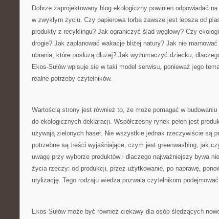
Dobrze zaprojektowany blog ekologiczny powinien odpowiadać na p
w zwykłym życiu. Czy papierowa torba zawsze jest lepsza od pl
produkty z recyklingu? Jak ograniczyć ślad węglowy? Czy ekolog
drogie? Jak zaplanować wakacje bliżej natury? Jak nie marnować
ubrania, które posłużą dłużej? Jak wytłumaczyć dziecku, dlacze
Ekos-Sułów wpisuje się w taki model serwisu, ponieważ jego tem
realne potrzeby czytelników.
Wartością strony jest również to, że może pomagać w budowaniu 
do ekologicznych deklaracji. Współczesny rynek pełen jest produk
używają zielonych haseł. Nie wszystkie jednak rzeczywiście są p
potrzebne są treści wyjaśniające, czym jest greenwashing, jak cz
uwagę przy wyborze produktów i dlaczego najważniejszy bywa nie
życia rzeczy: od produkcji, przez użytkowanie, po naprawę, pono
utylizację. Tego rodzaju wiedza pozwala czytelnikom podejmować 
Ekos-Sułów może być również ciekawy dla osób śledzących nowe k