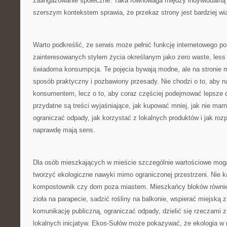
zaangażowanie społeczne. Taka równowaga między indywidualną 
szerszym kontekstem sprawia, że przekaz strony jest bardziej wi
Warto podkreślić, że serwis może pełnić funkcję internetowego po
zainteresowanych stylem życia określanym jako zero waste, less 
świadoma konsumpcja. Te pojęcia bywają modne, ale na stronie 
sposób praktyczny i pozbawiony przesady. Nie chodzi o to, aby n
konsumentem, lecz o to, aby coraz częściej podejmować lepsze d
przydatne są treści wyjaśniające, jak kupować mniej, jak nie mar
ograniczać odpady, jak korzystać z lokalnych produktów i jak roz
naprawdę mają sens.
Dla osób mieszkających w mieście szczególnie wartościowe mogą
tworzyć ekologiczne nawyki mimo ograniczonej przestrzeni. Nie 
kompostownik czy dom poza miastem. Mieszkańcy bloków równie
zioła na parapecie, sadzić rośliny na balkonie, wspierać miejską z
komunikację publiczną, ograniczać odpady, dzielić się rzeczami z
lokalnych inicjatyw. Ekos-Sułów może pokazywać, że ekologia w 