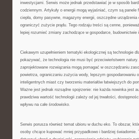
inwestycjami. Serwis może jednak przedstawiać je w sposób bard
codziennym. Artykuły o energii mogą wyjaśniać, czym są panele 
ciepła, domy pasywne, magazyny energii, oszczędne urządzenia
ograniczyć zużycie prądu. Tego rodzaju treści są cenne, poniewa
lepiej rozumieć zmiany zachodzące w gospodarce, budownictwie
Ciekawym uzupełnieniem tematyki ekologicznej są technologie d
pokazywać, że technologia nie musi być przeciwieństwem natury
zaprojektowane rozwiązania mogą pomagać w oszczędzaniu zasob
powietrza, ograniczaniu zużycia wody, lepszym gospodarowaniu o
inteligentnych miast czy tworzeniu materiałów łatwiejszych do p
Ważne jest jednak rozsądne spojrzenie: nie każda nowinka jest a
prawdziwa wartość technologii zależy od jej trwałości, dostępności
wpływu na całe środowisko.
Serwis porusza również temat ubioru w duchu eko. To obszar, któr
osoby chcące kupować mniej przypadkowo i bardziej świadomie. 