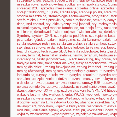
szczeniaka
,
socrealizm
,
spacer z psem
,
spływy kajakowe rodzin
mieszkaniowa
,
spółka cywilna
,
spółka jawna
,
spółka z o.o.
,
Sprin
sprzedaż B2C
,
sprzedaż mieszkania
,
sprzedaż online
,
sprzedaż t
sprzęt trekkingowy
,
SQLite
,
stabilizacja
,
stand-up polski
,
stare fot
stodoła mieszkalna
,
stomatologia zachowawcza
,
storytelling
,
stor
strefa relaksu
,
stres przewlekły
,
stroje regionalne
,
struktury danyc
deco
,
styl coastal
,
styl eklektyczny
,
styl japandi
,
styl maksymalis
minimalistyczny
,
styl modern farmhouse
,
sukcesja firmy
,
suszone
niebieskie
,
światłowód
,
świece sojowe
,
świetlica wiejska
,
świnka 
Symfony
,
system OKR
,
szczepienia podróżne
,
szczepienie kota
,
psa
,
szlaki górskie
,
szlaki historyczne
,
szlaki kulinarne
,
szlaki n
szlaki rowerowe rodzinne
,
szlaki winiarskie
,
szlaki zamków
,
sztuk
sakralna
,
szyfrowanie danych
,
tańce ludowe
,
tanie noclegi
,
tapety
teatr dla dzieci
,
techniczne SEO
,
techniki oddechowe
,
tekstylia 
online
,
terminal
,
terminal w telefonie
,
termy
,
terrarium
,
testowanie
integracyjne
,
testy jednostkowe
,
TikTok marketing
,
tiny house
,
tk
tradycje rodzinne
,
transporter dla kota
,
trasy samochodowe
,
trawn
trening dla dzieci
,
trening funkcjonalny
,
trening kettlebell
,
trening k
trening równowagi
,
trening seniorów
,
trening z gumami
,
turystyka 
industrialna
,
turystyka kolejowa
,
turystyka literacka
,
turystyka prz
sakralna
,
ubezpieczenie podróżne
,
uczenie maszynowe
,
ukryte pe
o dzieło
,
umowa o pracę
,
umowa zlecenie
,
umowy B2B
,
uprawa o
uprawa pomidorów
,
uprawa truskawek
,
uszczelnianie okien
,
uważ
dwuskładnikowe
,
UX writing
,
uzdrowiska
,
vanlife
,
VPN
,
VR fitnes
wakacje last minute
,
wartość klienta
,
WCAG
,
webhooki
,
wektorow
mieszkania
,
weterynarz online
,
Wielkanoc w hotelu
,
wilgoć w dom
drogowe
,
witamina D
,
wizytówka Google
,
własność intelektualna
,
development
,
workation
,
wsparcie kryzysowe
,
wspólnota mieszka
rodzinne
,
wybielanie zębów
,
wycena startupu
,
wycinanki ludowe
,
wyjazdy weekendowe
,
wynagrodzenia
,
wypalenie zawodowe
,
wypr