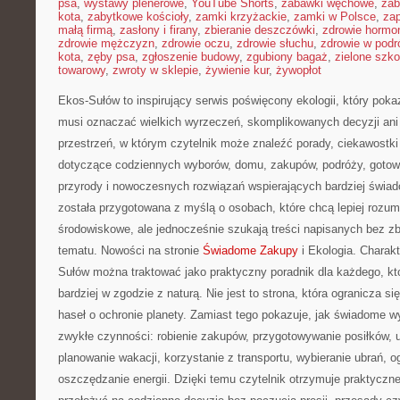
psa
,
wystawy plenerowe
,
YouTube Shorts
,
zabawki węchowe
,
zab
kota
,
zabytkowe kościoły
,
zamki krzyżackie
,
zamki w Polsce
,
za
małą firmą
,
zasłony i firany
,
zbieranie deszczówki
,
zdrowie hormo
zdrowie mężczyzn
,
zdrowie oczu
,
zdrowie słuchu
,
zdrowie w podr
kota
,
zęby psa
,
zgłoszenie budowy
,
zgubiony bagaż
,
zielone szko
towarowy
,
zwroty w sklepie
,
żywienie kur
,
żywopłot
Ekos-Sułów to inspirujący serwis poświęcony ekologii, który pokaz
musi oznaczać wielkich wyrzeczeń, skomplikowanych decyzji an
przestrzeń, w którym czytelnik może znaleźć porady, ciekawostki
dotyczące codziennych wyborów, domu, zakupów, podróży, gotowan
przyrody i nowoczesnych rozwiązań wspierających bardziej świad
została przygotowana z myślą o osobach, które chcą lepiej roz
środowiskowe, ale jednocześnie szukają treści napisanych bez 
tematu. Nowości na stronie
Świadome Zakupy
i Ekologia. Charakt
Sułów można traktować jako praktyczny poradnik dla każdego, kto
bardziej w zgodzie z naturą. Nie jest to strona, która ogranicza s
haseł o ochronie planety. Zamiast tego pokazuje, jak świadome 
zwykłe czynności: robienie zakupów, przygotowywanie posiłków, 
planowanie wakacji, korzystanie z transportu, wybieranie ubrań, o
oszczędzanie energii. Dzięki temu czytelnik otrzymuje praktyczne