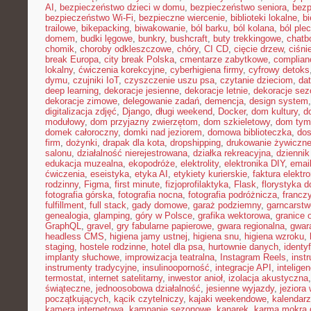
AI
,
bezpieczeństwo dzieci w domu
,
bezpieczeństwo seniora
,
bezp
bezpieczeństwo Wi-Fi
,
bezpieczne wiercenie
,
biblioteki lokalne
,
bi
trailowe
,
bikepacking
,
biwakowanie
,
ból barku
,
ból kolana
,
ból ple
domem
,
budki lęgowe
,
bunkry
,
bushcraft
,
buty trekkingowe
,
chatb
chomik
,
choroby odkleszczowe
,
chóry
,
CI CD
,
cięcie drzew
,
ciśni
break Europa
,
city break Polska
,
cmentarze zabytkowe
,
complian
lokalny
,
ćwiczenia korekcyjne
,
cyberhigiena firmy
,
cyfrowy detoks
dymu
,
czujniki IoT
,
czyszczenie uszu psa
,
czytanie dzieciom
,
dat
deep learning
,
dekoracje jesienne
,
dekoracje letnie
,
dekoracje se
dekoracje zimowe
,
delegowanie zadań
,
demencja
,
design system
digitalizacja zdjęć
,
Django
,
długi weekend
,
Docker
,
dom kultury
,
d
modułowy
,
dom przyjazny zwierzętom
,
dom szkieletowy
,
dom tym
domek całoroczny
,
domki nad jeziorem
,
domowa biblioteczka
,
dos
firm
,
dożynki
,
drapak dla kota
,
dropshipping
,
drukowanie żywiczn
salonu
,
działalność nierejestrowana
,
działka rekreacyjna
,
dziennik
edukacja muzealna
,
ekopodróże
,
elektrolity
,
elektronika DIY
,
emai
ćwiczenia
,
eseistyka
,
etyka AI
,
etykiety kurierskie
,
faktura elektr
rodzinny
,
Figma
,
first minute
,
fizjoprofilaktyka
,
Flask
,
florystyka 
fotografia górska
,
fotografia nocna
,
fotografia podróżnicza
,
francz
fulfillment
,
full stack
,
gady domowe
,
garaż podziemny
,
garncarstw
genealogia
,
glamping
,
góry w Polsce
,
grafika wektorowa
,
granice 
GraphQL
,
gravel
,
gry fabularne papierowe
,
gwara regionalna
,
gwar
headless CMS
,
higiena jamy ustnej
,
higiena snu
,
higiena wzroku
,
staging
,
hostele rodzinne
,
hotel dla psa
,
hurtownie danych
,
identy
implanty słuchowe
,
improwizacja teatralna
,
Instagram Reels
,
inst
instrumenty tradycyjne
,
insulinooporność
,
integracje API
,
intelige
termostat
,
internet satelitarny
,
inwestor anioł
,
izolacja akustyczna
świąteczne
,
jednoosobowa działalność
,
jesienne wyjazdy
,
jeziora
początkujących
,
kącik czytelniczy
,
kajaki weekendowe
,
kalendarz
kamera internetowa
,
kampanie sezonowe
,
kanarek
,
karma mokra d