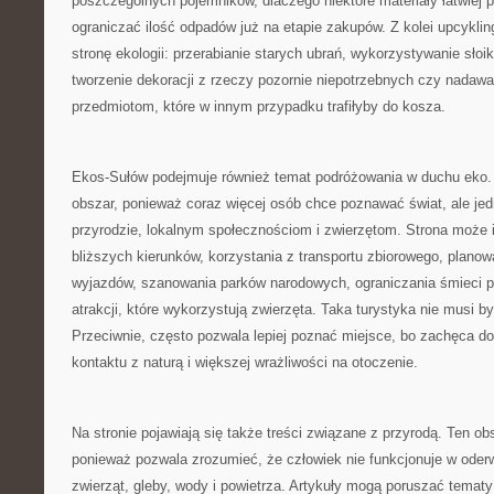
poszczególnych pojemników, dlaczego niektóre materiały łatwiej p
ograniczać ilość odpadów już na etapie zakupów. Z kolei upcyklin
stronę ekologii: przerabianie starych ubrań, wykorzystywanie słoi
tworzenie dekoracji z rzeczy pozornie niepotrzebnych czy nadawa
przedmiotom, które w innym przypadku trafiłyby do kosza.
Ekos-Sułów podejmuje również temat podróżowania w duchu eko. 
obszar, ponieważ coraz więcej osób chce poznawać świat, ale je
przyrodzie, lokalnym społecznościom i zwierzętom. Strona może 
bliższych kierunków, korzystania z transportu zbiorowego, planow
wyjazdów, szanowania parków narodowych, ograniczania śmieci p
atrakcji, które wykorzystują zwierzęta. Taka turystyka nie musi b
Przeciwnie, często pozwala lepiej poznać miejsce, bo zachęca d
kontaktu z naturą i większej wrażliwości na otoczenie.
Na stronie pojawiają się także treści związane z przyrodą. Ten ob
ponieważ pozwala zrozumieć, że człowiek nie funkcjonuje w oderw
zwierząt, gleby, wody i powietrza. Artykuły mogą poruszać temat