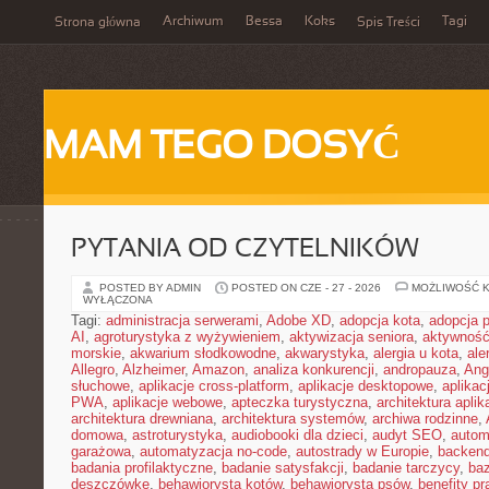
Archiwum
Bessa
Koks
Tagi
Strona główna
Spis Treści
MAM TEGO DOSYĆ
PYTANIA OD CZYTELNIKÓW
POSTED BY ADMIN
POSTED ON CZE - 27 - 2026
MOŻLIWOŚĆ 
WYŁĄCZONA
Tagi:
administracja serwerami
,
Adobe XD
,
adopcja kota
,
adopcja 
AI
,
agroturystyka z wyżywieniem
,
aktywizacja seniora
,
aktywność
morskie
,
akwarium słodkowodne
,
akwarystyka
,
alergia u kota
,
ale
Allegro
,
Alzheimer
,
Amazon
,
analiza konkurencji
,
andropauza
,
Ang
słuchowe
,
aplikacje cross-platform
,
aplikacje desktopowe
,
aplikac
PWA
,
aplikacje webowe
,
apteczka turystyczna
,
architektura aplika
architektura drewniana
,
architektura systemów
,
archiwa rodzinne
,
domowa
,
astroturystyka
,
audiobooki dla dzieci
,
audyt SEO
,
autom
garażowa
,
automatyzacja no-code
,
autostrady w Europie
,
backen
badania profilaktyczne
,
badanie satysfakcji
,
badanie tarczycy
,
ba
deszczówkę
,
behawiorysta kotów
,
behawiorysta psów
,
benefity p