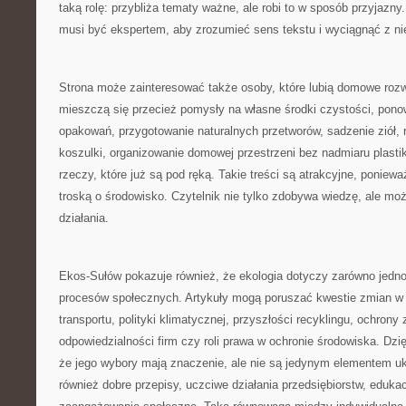
taką rolę: przybliża tematy ważne, ale robi to w sposób przyjazny
musi być ekspertem, aby zrozumieć sens tekstu i wyciągnąć z nie
Strona może zainteresować także osoby, które lubią domowe rozw
mieszczą się przecież pomysły na własne środki czystości, pon
opakowań, przygotowanie naturalnych przetworów, sadzenie ziół, ro
koszulki, organizowanie domowej przestrzeni bez nadmiaru plastik
rzeczy, które już są pod ręką. Takie treści są atrakcyjne, ponie
troską o środowisko. Czytelnik nie tylko zdobywa wiedzę, ale moż
działania.
Ekos-Sułów pokazuje również, że ekologia dotyczy zarówno jednos
procesów społecznych. Artykuły mogą poruszać kwestie zmian w 
transportu, polityki klimatycznej, przyszłości recyklingu, ochron
odpowiedzialności firm czy roli prawa w ochronie środowiska. Dzi
że jego wybory mają znaczenie, ale nie są jedynym elementem uk
również dobre przepisy, uczciwe działania przedsiębiorstw, edukacj