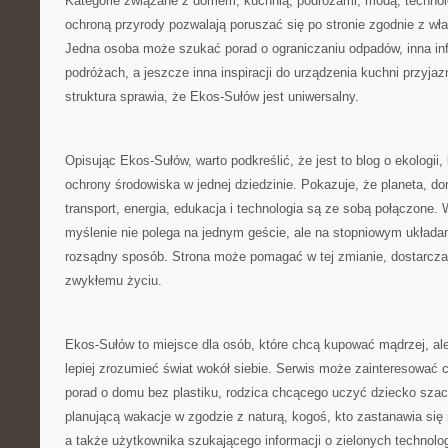
Kategorie związane z domem, kuchnią, podróżami, modą, technolo
ochroną przyrody pozwalają poruszać się po stronie zgodnie z wł
Jedna osoba może szukać porad o ograniczaniu odpadów, inna inf
podróżach, a jeszcze inna inspiracji do urządzenia kuchni przyja
struktura sprawia, że Ekos-Sułów jest uniwersalny.
Opisując Ekos-Sułów, warto podkreślić, że jest to blog o ekologii
ochrony środowiska w jednej dziedzinie. Pokazuje, że planeta, do
transport, energia, edukacja i technologia są ze sobą połączone. 
myślenie nie polega na jednym geście, ale na stopniowym układan
rozsądny sposób. Strona może pomagać w tej zmianie, dostarczaj
zwykłemu życiu.
Ekos-Sułów to miejsce dla osób, które chcą kupować mądrzej, ale
lepiej zrozumieć świat wokół siebie. Serwis może zainteresować 
porad o domu bez plastiku, rodzica chcącego uczyć dziecko szac
planującą wakacje w zgodzie z naturą, kogoś, kto zastanawia się
a także użytkownika szukającego informacji o zielonych technolo