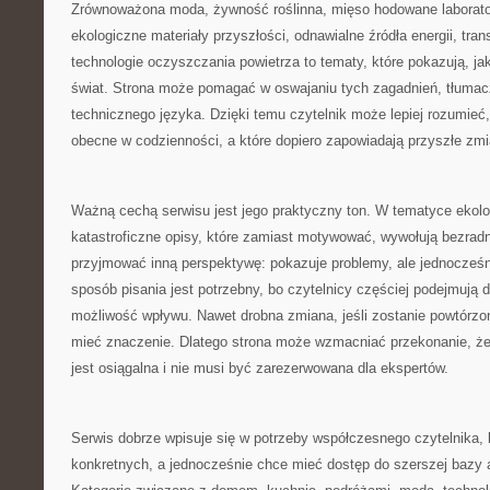
Zrównoważona moda, żywność roślinna, mięso hodowane laboratory
ekologiczne materiały przyszłości, odnawialne źródła energii, tra
technologie oczyszczania powietrza to tematy, które pokazują, ja
świat. Strona może pomagać w oswajaniu tych zagadnień, tłumac
technicznego języka. Dzięki temu czytelnik może lepiej rozumieć,
obecne w codzienności, a które dopiero zapowiadają przyszłe zmi
Ważną cechą serwisu jest jego praktyczny ton. W tematyce ekolo
katastroficzne opisy, które zamiast motywować, wywołują bezra
przyjmować inną perspektywę: pokazuje problemy, ale jednocześn
sposób pisania jest potrzebny, bo czytelnicy częściej podejmują d
możliwość wpływu. Nawet drobna zmiana, jeśli zostanie powtórzo
mieć znaczenie. Dlatego strona może wzmacniać przekonanie, ż
jest osiągalna i nie musi być zarezerwowana dla ekspertów.
Serwis dobrze wpisuje się w potrzeby współczesnego czytelnika, 
konkretnych, a jednocześnie chce mieć dostęp do szerszej bazy 