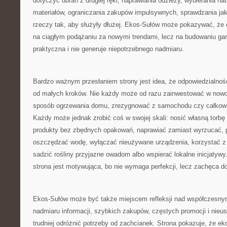
dotyczyć ubrań z drugiej ręki, naprawiania odzieży, wybierania na
materiałów, ograniczania zakupów impulsywnych, sprawdzania jak
rzeczy tak, aby służyły dłużej. Ekos-Sułów może pokazywać, że 
na ciągłym podążaniu za nowymi trendami, lecz na budowaniu gard
praktyczna i nie generuje niepotrzebnego nadmiaru.
Bardzo ważnym przesłaniem strony jest idea, że odpowiedzialno
od małych kroków. Nie każdy może od razu zainwestować w nowo
sposób ogrzewania domu, zrezygnować z samochodu czy całkowic
Każdy może jednak zrobić coś w swojej skali: nosić własną torbę
produkty bez zbędnych opakowań, naprawiać zamiast wyrzucać, p
oszczędzać wodę, wyłączać nieużywane urządzenia, korzystać z 
sadzić rośliny przyjazne owadom albo wspierać lokalne inicjatywy.
strona jest motywująca, bo nie wymaga perfekcji, lecz zachęca d
Ekos-Sułów może być także miejscem refleksji nad współczesny
nadmiaru informacji, szybkich zakupów, częstych promocji i nieu
trudniej odróżnić potrzeby od zachcianek. Strona pokazuje, że eko