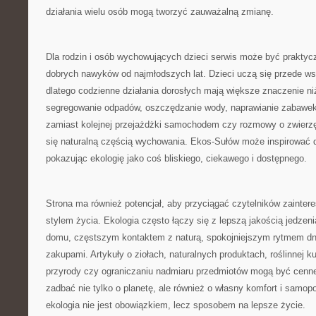
działania wielu osób mogą tworzyć zauważalną zmianę.
Dla rodzin i osób wychowujących dzieci serwis może być praktyc
dobrych nawyków od najmłodszych lat. Dzieci uczą się przede w
dlatego codzienne działania dorosłych mają większe znaczenie n
segregowanie odpadów, oszczędzanie wody, naprawianie zabawek
zamiast kolejnej przejażdżki samochodem czy rozmowy o zwierzę
się naturalną częścią wychowania. Ekos-Sułów może inspirować d
pokazując ekologię jako coś bliskiego, ciekawego i dostępnego.
Strona ma również potencjał, aby przyciągać czytelników zainte
stylem życia. Ekologia często łączy się z lepszą jakością jedzeni
domu, częstszym kontaktem z naturą, spokojniejszym rytmem dni
zakupami. Artykuły o ziołach, naturalnych produktach, roślinnej ku
przyrody czy ograniczaniu nadmiaru przedmiotów mogą być cenne
zadbać nie tylko o planetę, ale również o własny komfort i samop
ekologia nie jest obowiązkiem, lecz sposobem na lepsze życie.