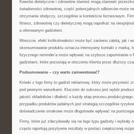
Kwestie dietetyczne i zdrowotne również mogą stanowić przeszk
świadomości zdrowotnej, część potencjalnych odbiorców może n
otrzymanie słodyczy, szczególnie w kontekście biznesowym. Firm
fitness, zdrowotnej czy dietetycznej mogą napotkać na niespójn
a oferowanym gadżetem.
Wreszcie, efekt krótkotrwałości może być zarówno zaletą, jak i w
skonsumowanie produktu oznacza intensywny kontakt z marką, to
fizycznego reminder’a może wpływać na szybsze zapominanie o f
gadżetami, które pozostają w otoczeniu klienta przez dłuższy cza
Podsumowanie – czy warto zainwestować?
Krówki z logo firmy to gadżet reklamowy, który może przynieść zna
pod pewnymi warunkami. Kluczem do sukcesu jest wybór produce
jakość składników i dbałość o każdy etap procesu produkcyjnego
przypadku produktów jadalnych jest strategią szczególnie ryzyk
doświadczenie smakowe może długotrwale wpływać na postrzegan
Firmy, które już zdecydowały się na tego typu gadżety i wybrały
często raportują pozytywne rezultaty w postaci zwiększonej rozp