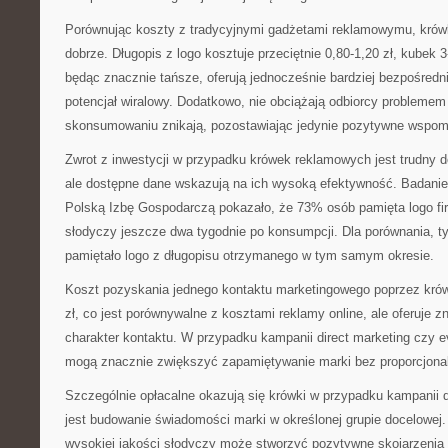
Porównując koszty z tradycyjnymi gadżetami reklamowymu, krów
dobrze. Długopis z logo kosztuje przeciętnie 0,80-1,20 zł, kubek 3-
będąc znacznie tańsze, oferują jednocześnie bardziej bezpośredn
potencjał wiralowy. Dodatkowo, nie obciążają odbiorcy probleme
skonsumowaniu znikają, pozostawiając jedynie pozytywne wspom
Zwrot z inwestycji w przypadku krówek reklamowych jest trudny d
ale dostępne dane wskazują na ich wysoką efektywność. Badani
Polską Izbę Gospodarczą pokazało, że 73% osób pamięta logo f
słodyczy jeszcze dwa tygodnie po konsumpcji. Dla porównania, 
pamiętało logo z długopisu otrzymanego w tym samym okresie.
Koszt pozyskania jednego kontaktu marketingowego poprzez krów
zł, co jest porównywalne z kosztami reklamy online, ale oferuje z
charakter kontaktu. W przypadku kampanii direct marketing czy 
mogą znacznie zwiększyć zapamiętywanie marki bez proporcjona
Szczególnie opłacalne okazują się krówki w przypadku kampanii 
jest budowanie świadomości marki w określonej grupie docelowej
wysokiej jakości słodyczy może stworzyć pozytywne skojarzenia z