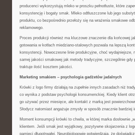
producenci wykorzystują mleko w proszku pełnotłuste, które zap
konsystencję i bogaty smak. Mleko odtłuszczone lub jego substy
produktu, co bezpośrednio przełoży się na wrażenia smakowe od
reklamowego.
Proces produkcji również ma kluczowe znaczenie dla końcowej ja
gotowania w kotłach miedziano-stalowych pozwala na lepszą kontr
konsystencji. Nowoczesne linie produkcyjne, choć wydajniejsze, 
samej jakości smakowej jak metody tradycyjne, szczególnie gdy 
traktuje ilość kosztem jakości.
Marketing smakiem – psychologia gadżetów jadalnych
Krówki z logo firmy działają na zupełnie innych zasadach niż tra
co wynika z podstaw psychologii konsumenckiej. Kiedy klient otr
go używać przez miesięce, ale kontakt z marką jest powierzchow
Słodycz natomiast angażuje zmysły w sposób znacznie bardziej 
Moment konsumpcji krówki to chwila, w której marka dosłownie „w
klientem. Jeśli smak jest wyjątkowy, pozytywne skojarzenia z log
pamięci długotrwałej. Neurobiologowie potwierdzają, że doświadc