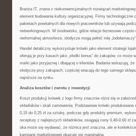
Branża IT, znana z niekonwencjonalnych rozwiązań marketingowyc
element budowania kultury organizacyjnej. Firmy technologiczne 
pakietach powitalnych dla nowych pracowników lub używają pod
networkingowych. W środowisku, gdzie relacje biznesowe często
nieformalnej atmosferze, słodycze mogą pełnić rolę „lodołamaczy”
Handel detaliczny wykorzystuje krówki jako element strategii lojal
oferują je przy kasach jako „słodki bonus” do zakupów, co może 
marki jako przyjaznej i dbającej o klientów. Badania wskazują, że 
słodycze przy zakupach, częściej wracają do tego samego sklepu,
najniższe na rynku.
Analiza kosztów i zwrotu z inwestycji
Koszt produkcji krówek z logo firmy znacznie różni się w zależno
składników i skali zamówienia. Podstawowe krówki produkowan
0,15 do 0,25 zł za sztukę, podczas gdy produkty premium, wykon
receptury z najlepszych składników, osiągają ceny 0,40-0,60 zł z
oka może się wydawać, że różnica jest znaczna, ale w kontekści
kampanii marketingowej okazuje się marginalna.