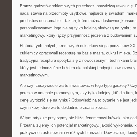
Branża gadżetów reklamowych przechodzi prawdziwą rewolucję. 
nadal stawia na przedmioty użytkowe, najbardziej świadomi mark
produktów consumable – takich, które można dosłownie „konsumo
personalizowanym logo nie są tylko kolejną słodyczą na rynku; to
marketingowy, który łączy przyjemność jedzenia z budowaniem ś
Historia tych małych, kremowych cukierków sięga początków XX w
cukiernicy opracowali recepturę na bazie masła, cukru i mleka. Dzis
tradycyjna receptura spotyka się z nowoczesnymi technikami bran
który jest jednocześnie hołdem dla polskiej tradycji i nowoczesn
marketingowym.
Ale czy rzeczywiście warto inwestować w tego typu gadżety? Czy
perełka w arsenale promocyjnym, czy tylko kolejny „kit” dla firm, 
cenę wyróżnić się na rynku? Odpowiedź na to pytanie nie jest jed
czynników, które warto dokładnie przeanalizować.
W tym artykule przyjrzymy się bliżej fenomenowi krówek jako ga
Przeanalizujemy ich potencjał marketingowy, jakość wykonania, k
praktyczne zastosowania w różnych branżach. Dowiesz się, kiedy