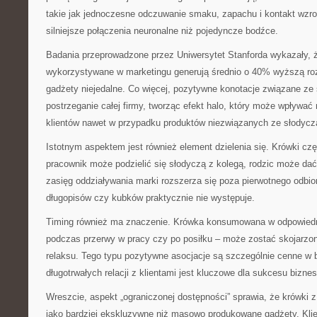
takie jak jednoczesne odczuwanie smaku, zapachu i kontakt wzr
silniejsze połączenia neuronalne niż pojedyncze bodźce.
Badania przeprowadzone przez Uniwersytet Stanforda wykazały, ż
wykorzystywane w marketingu generują średnio o 40% wyższą ro
gadżety niejedalne. Co więcej, pozytywne konotacje związane z
postrzeganie całej firmy, tworząc efekt halo, który może wpływa
klientów nawet w przypadku produktów niezwiązanych ze słodycz
Istotnym aspektem jest również element dzielenia się. Krówki cz
pracownik może podzielić się słodyczą z kolegą, rodzic może dać
zasięg oddziaływania marki rozszerza się poza pierwotnego odbi
długopisów czy kubków praktycznie nie występuje.
Timing również ma znaczenie. Krówka konsumowana w odpowied
podczas przerwy w pracy czy po posiłku – może zostać skojarzon
relaksu. Tego typu pozytywne asocjacje są szczególnie cenne w 
długotrwałych relacji z klientami jest kluczowe dla sukcesu bizne
Wreszcie, aspekt „ograniczonej dostępności” sprawia, że krówki z
jako bardziej ekskluzywne niż masowo produkowane gadżety. Klie