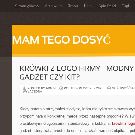
Archiwum
Bessa
Koks
Tagi
Strona główna
Spis Treści
MAM TEGO DOSYĆ
KRÓWKI Z LOGO FIRMY – MODNY 
GADŻET CZY KIT?
POSTED BY ADMIN
POSTED ON CZE - 5 - 2025
MOŻLIWOŚĆ K
WYŁĄCZONA
Kiedy ostatnio otrzymałeś słodycz, która nie tylko smakowała wyb
przypominała o konkretnej marce przez następne tygodnie? W św
plastikowymi długopisami i standardowymi kubkami,
krówki z logo
gadżet, który trafia prosto do serca – a właściwie do żołądka – po