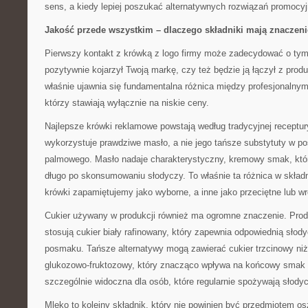
sens, a kiedy lepiej poszukać alternatywnych rozwiązań promocy
Jakość przede wszystkim – dlaczego składniki mają znaczeni
Pierwszy kontakt z krówką z logo firmy może zadecydować o tym,
pozytywnie kojarzył Twoją markę, czy też będzie ją łączył z produ
właśnie ujawnia się fundamentalna różnica między profesjonalnym
którzy stawiają wyłącznie na niskie ceny.
Najlepsze krówki reklamowe powstają według tradycyjnej receptur
wykorzystuje prawdziwe masło, a nie jego tańsze substytuty w po
palmowego. Masło nadaje charakterystyczny, kremowy smak, któr
długo po skonsumowaniu słodyczy. To właśnie ta różnica w składn
krówki zapamiętujemy jako wyborne, a inne jako przeciętne lub 
Cukier używany w produkcji również ma ogromne znaczenie. Prod
stosują cukier biały rafinowany, który zapewnia odpowiednią sło
posmaku. Tańsze alternatywy mogą zawierać cukier trzcinowy niżs
glukozowo-fruktozowy, który znacząco wpływa na końcowy smak p
szczególnie widoczna dla osób, które regularnie spożywają słodyc
Mleko to kolejny składnik, który nie powinien być przedmiotem os