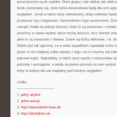
przeznaczone są do sypialni. Duża grupa z nas widząc jak wiele j
łóżek zastanawia się, które łóżka dwuosobowe będą dla nich op
względem. Jeżeli w takim razie odwiedzamy sklep meblowy bardz
przekonać się o bogactwie i różnorodności tego asortymentu. Dz
zakupić meble do pokoju dziecka, które to są stworzone z metalu.
jesteśmy w stanie wybrać także trochę droższe, lecz również oraz
jakie to są stworzone z drewna. Znane są łóżka wiklinowe, i te, któ
Wybór jest tak ogromny, że w wielu wypadkach naprawdę może na
przez co nie zdajemy sobie sprawy z tego, na co musimy się zde
piętrowe kupić. Należałoby, w takim razie spytać o wskazówkę s
potrzeby i wymagania, a wtedy na pewno pomoże on nam wybrać 
który to będzie dla nas kapitalny pod każdym względem.
źródło:
———————————
1.
pełny artykuł
2.
pełna wersja
3.
http://oberstdorfer-fewo.de
4.
http://obstfakten.de