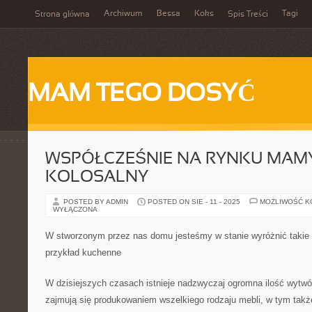
Archiwum
Bessa
Koks
Tagi
Strona główna
Spis Treści
MAM TEGO DOSYĆ
WSPÓŁCZEŚNIE NA RYNKU MAMY
KOLOSALNY
POSTED BY ADMIN
POSTED ON SIE - 11 - 2025
MOŻLIWOŚĆ 
WYŁĄCZONA
W stworzonym przez nas domu jesteśmy w stanie wyróżnić takie 
przykład kuchenne
W dzisiejszych czasach istnieje nadzwyczaj ogromna ilość wytwó
zajmują się produkowaniem wszelkiego rodzaju mebli, w tym także