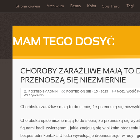
Archiwum
Bessa
Koks
Tagi
Strona główna
Spis Treści
MAM TEGO DOSYĆ
CHOROBY ZARAŹLIWE MAJĄ TO DO
PRZENOSZĄ SIĘ NIEZMIERNIE
POSTED BY ADMIN
POSTED ON SIE - 15 - 2025
MOŻLIWOŚĆ 
WYŁĄCZONA
Choróbska zaraźliwe mają to do siebie, że przenoszą się niezwyk
Choróbska epidemiczne mają to do siebie, że przenoszą się wyb
figurami bądź zwierzętami, jakie znajdują się w bliźnim otoczeniu
bezpośredni kontakt. U ludzi wywołują je drobnoustroje, wirusy i gr