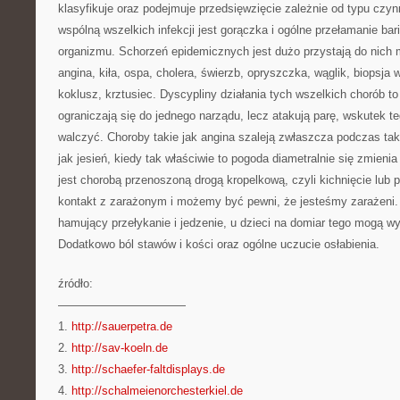
klasyfikuje oraz podejmuje przedsięwzięcie zależnie od typu czy
wspólną wszelkich infekcji jest gorączka i ogólne przełamanie bar
organizmu. Schorzeń epidemicznych jest dużo przystają do nich m
angina, kiła, ospa, cholera, świerzb, opryszczka, wąglik, biopsja 
koklusz, krztusiec. Dyscypliny działania tych wszelkich chorób to
ograniczają się do jednego narządu, lecz atakują parę, wskutek te
walczyć. Choroby takie jak angina szaleją zwłaszcza podczas ta
jak jesień, kiedy tak właściwie to pogoda diametralnie się zmieni
jest chorobą przenoszoną drogą kropelkową, czyli kichnięcie lub 
kontakt z zarażonym i możemy być pewni, że jesteśmy zarażeni. O
hamujący przełykanie i jedzenie, u dzieci na domiar tego mogą 
Dodatkowo ból stawów i kości oraz ogólne uczucie osłabienia.
źródło:
———————————
1.
http://sauerpetra.de
2.
http://sav-koeln.de
3.
http://schaefer-faltdisplays.de
4.
http://schalmeienorchesterkiel.de