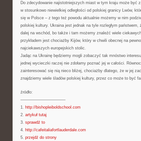
Do zdecydowanie najistotniejszych miast w tym kraju może być za
w stosunkowo niewielkiej odległości od polskiej granicy Lwów, któ
się w Polsce – z tego też powodu aktualnie możemy w nim podziw
polskiej kultury. Ukraina jest jednak na tyle rozległym państwem,
dalej na wschód, bo także i tam możemy znaleźć wiele ciekawyc
przykładem jest chociażby Kijów, który w chwili obecnej na pew
najciekawszych europejskich stolic.
Jadąc na Ukrainę będziemy mogli zobaczyć tak mnóstwo interesuj
jednej wycieczki raczej nie zdołamy poznać jej w całości. Równo
zainteresować się nią nieco bliżej, chociażby dlatego, że w jej z
znajdziemy wiele śladów polskiej kultury, przez co może to być fan
źródło:
———————————
1.
http://bishopleiboldschool.com
2.
artykuł tutaj
3.
sprawdź to
4.
http://cafeitaliafortlauderdale.com
5.
przejdź do strony