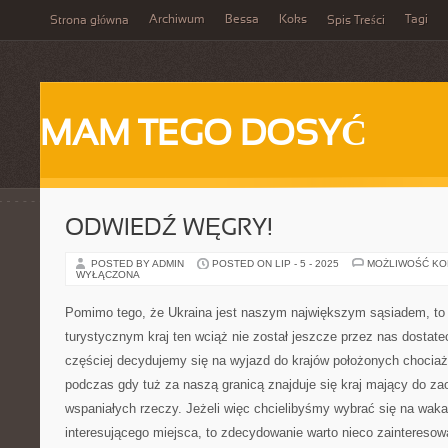
Archiwum
Bessa
Koks
Tagi
Strona główna
Spis Treści
MAM TEGO DOSYĆ
ODWIEDŹ WĘGRY!
POSTED BY ADMIN
POSTED ON LIP - 5 - 2025
MOŻLIWOŚĆ K
WYŁĄCZONA
Pomimo tego, że Ukraina jest naszym największym sąsiadem, to
turystycznym kraj ten wciąż nie został jeszcze przez nas dostat
częściej decydujemy się na wyjazd do krajów położonych chociaż
podczas gdy tuż za naszą granicą znajduje się kraj mający do z
wspaniałych rzeczy. Jeżeli więc chcielibyśmy wybrać się na waka
interesującego miejsca, to zdecydowanie warto nieco zainteresow