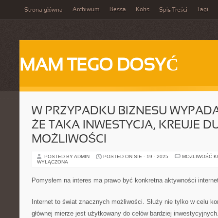
Archiwum
Bessa
Koks
Tagi
Strona główna
Spis Treści
MAM TEGO DOSYĆ
W PRZYPADKU BIZNESU WYPADA
ŻE TAKA INWESTYCJA, KREUJE D
MOŻLIWOŚCI
POSTED BY ADMIN
POSTED ON SIE - 19 - 2025
MOŻLIWOŚĆ 
WYŁĄCZONA
Pomysłem na interes ma prawo być konkretna aktywności interne
Internet to świat znacznych możliwości. Służy nie tylko w celu k
głównej mierze jest użytkowany do celów bardziej inwestycyjnych.