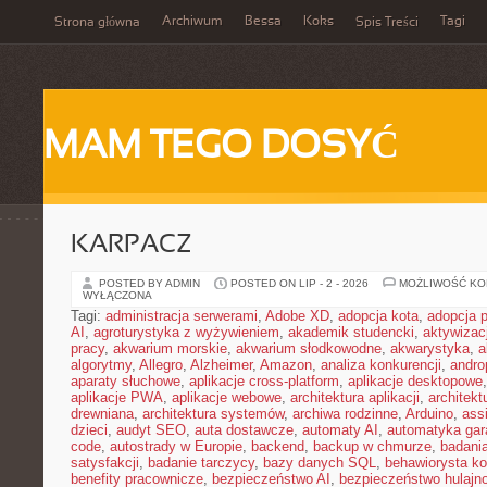
Archiwum
Bessa
Koks
Tagi
Strona główna
Spis Treści
MAM TEGO DOSYĆ
KARPACZ
POSTED BY ADMIN
POSTED ON LIP - 2 - 2026
MOŻLIWOŚĆ K
WYŁĄCZONA
Tagi:
administracja serwerami
,
Adobe XD
,
adopcja kota
,
adopcja 
AI
,
agroturystyka z wyżywieniem
,
akademik studencki
,
aktywizac
pracy
,
akwarium morskie
,
akwarium słodkowodne
,
akwarystyka
,
a
algorytmy
,
Allegro
,
Alzheimer
,
Amazon
,
analiza konkurencji
,
andro
aparaty słuchowe
,
aplikacje cross-platform
,
aplikacje desktopowe
aplikacje PWA
,
aplikacje webowe
,
architektura aplikacji
,
architekt
drewniana
,
architektura systemów
,
archiwa rodzinne
,
Arduino
,
ass
dzieci
,
audyt SEO
,
auta dostawcze
,
automaty AI
,
automatyka ga
code
,
autostrady w Europie
,
backend
,
backup w chmurze
,
badania
satysfakcji
,
badanie tarczycy
,
bazy danych SQL
,
behawiorysta k
benefity pracownicze
,
bezpieczeństwo AI
,
bezpieczeństwo hulajno