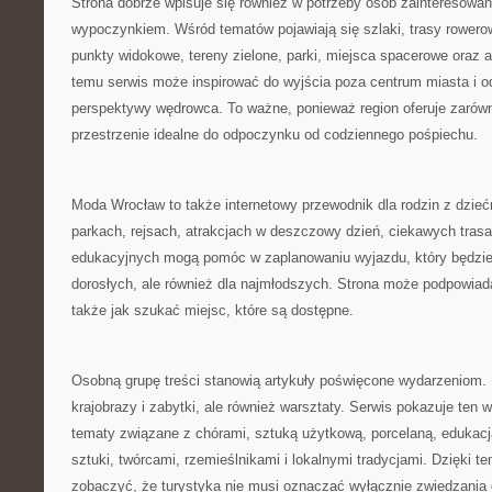
Strona dobrze wpisuje się również w potrzeby osób zainteresow
wypoczynkiem. Wśród tematów pojawiają się szlaki, trasy rowero
punkty widokowe, tereny zielone, parki, miejsca spacerowe oraz a
temu serwis może inspirować do wyjścia poza centrum miasta i 
perspektywy wędrowca. To ważne, ponieważ region oferuje zarówno
przestrzenie idealne do odpoczynku od codziennego pośpiechu.
Moda Wrocław to także internetowy przewodnik dla rodzin z dzieć
parkach, rejsach, atrakcjach w deszczowy dzień, ciekawych tras
edukacyjnych mogą pomóc w zaplanowaniu wyjazdu, który będzie i
dorosłych, ale również dla najmłodszych. Strona może podpowiad
także jak szukać miejsc, które są dostępne.
Osobną grupę treści stanowią artykuły poświęcone wydarzeniom. D
krajobrazy i zabytki, ale również warsztaty. Serwis pokazuje ten w
tematy związane z chórami, sztuką użytkową, porcelaną, edukac
sztuki, twórcami, rzemieślnikami i lokalnymi tradycjami. Dzięki t
zobaczyć, że turystyka nie musi oznaczać wyłącznie zwiedzania 