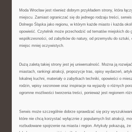
Moda Wrocław jest również dobrym przykładem strony, która łącz
miejscu. Zamiast ograniczać się do jednego rodzaju treści, serwis
Dolnego Śląska jako regionu, w którym każde miasto i każda oko
opowieść. Czytelnik może przechodzić od tematów miejskich do gó
współczesności, od zabytków do natury, od przemysłu do sztuki, 
miejsc mniej oczywistych.
Dużą zaletą takiej strony jest jej uniwersalność. Można ją rozwija
miastach, rankingi atrakcji, propozycje tras, opisy wydarzeń, arty
lokalnej kuchni, materiały o zabytkach techniki, opowieści o mies
rodzin, wpisy sezonowe oraz inspiracje na wyjazdy o różnych por
ogromne możliwości tworzenia treści, ponieważ jest regionem ró
Serwis może szczególnie dobrze sprawdzać się przy wyszukiwani
które nie chcą korzystać wyłącznie z popularnych list atrakcji, mo
rozbudowane spojrzenie na miasta i region. Artykuły pokazują, ż