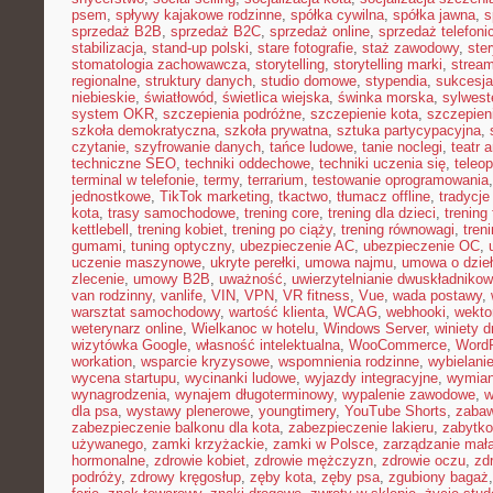
psem
,
spływy kajakowe rodzinne
,
spółka cywilna
,
spółka jawna
,
s
sprzedaż B2B
,
sprzedaż B2C
,
sprzedaż online
,
sprzedaż telefoni
stabilizacja
,
stand-up polski
,
stare fotografie
,
staż zawodowy
,
ster
stomatologia zachowawcza
,
storytelling
,
storytelling marki
,
stream
regionalne
,
struktury danych
,
studio domowe
,
stypendia
,
sukcesja
niebieskie
,
światłowód
,
świetlica wiejska
,
świnka morska
,
sylwest
system OKR
,
szczepienia podróżne
,
szczepienie kota
,
szczepien
szkoła demokratyczna
,
szkoła prywatna
,
sztuka partycypacyjna
,
czytanie
,
szyfrowanie danych
,
tańce ludowe
,
tanie noclegi
,
teatr 
techniczne SEO
,
techniki oddechowe
,
techniki uczenia się
,
teleo
terminal w telefonie
,
termy
,
terrarium
,
testowanie oprogramowania
jednostkowe
,
TikTok marketing
,
tkactwo
,
tłumacz offline
,
tradycje
kota
,
trasy samochodowe
,
trening core
,
trening dla dzieci
,
trening
kettlebell
,
trening kobiet
,
trening po ciąży
,
trening równowagi
,
tren
gumami
,
tuning optyczny
,
ubezpieczenie AC
,
ubezpieczenie OC
,
uczenie maszynowe
,
ukryte perełki
,
umowa najmu
,
umowa o dzie
zlecenie
,
umowy B2B
,
uważność
,
uwierzytelnianie dwuskładniko
van rodzinny
,
vanlife
,
VIN
,
VPN
,
VR fitness
,
Vue
,
wada postawy
,
warsztat samochodowy
,
wartość klienta
,
WCAG
,
webhooki
,
wekto
weterynarz online
,
Wielkanoc w hotelu
,
Windows Server
,
winiety 
wizytówka Google
,
własność intelektualna
,
WooCommerce
,
WordP
workation
,
wsparcie kryzysowe
,
wspomnienia rodzinne
,
wybielani
wycena startupu
,
wycinanki ludowe
,
wyjazdy integracyjne
,
wymian
wynagrodzenia
,
wynajem długoterminowy
,
wypalenie zawodowe
,
w
dla psa
,
wystawy plenerowe
,
youngtimery
,
YouTube Shorts
,
zaba
zabezpieczenie balkonu dla kota
,
zabezpieczenie lakieru
,
zabytko
używanego
,
zamki krzyżackie
,
zamki w Polsce
,
zarządzanie małą
hormonalne
,
zdrowie kobiet
,
zdrowie mężczyzn
,
zdrowie oczu
,
zd
podróży
,
zdrowy kręgosłup
,
zęby kota
,
zęby psa
,
zgubiony bagaż