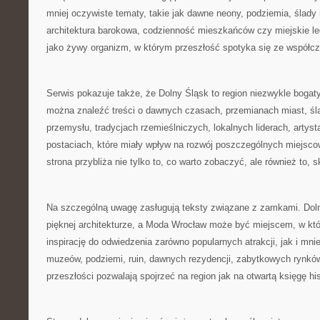
mniej oczywiste tematy, takie jak dawne neony, podziemia, ślady
architektura barokowa, codzienność mieszkańców czy miejskie leg
jako żywy organizm, w którym przeszłość spotyka się ze współc
Serwis pokazuje także, że Dolny Śląsk to region niezwykle bogaty
można znaleźć treści o dawnych czasach, przemianach miast, śla
przemysłu, tradycjach rzemieślniczych, lokalnych liderach, artys
postaciach, które miały wpływ na rozwój poszczególnych miejsco
strona przybliża nie tylko to, co warto zobaczyć, ale również to, s
Na szczególną uwagę zasługują teksty związane z zamkami. Doln
pięknej architekturze, a Moda Wrocław może być miejscem, w któ
inspirację do odwiedzenia zarówno popularnych atrakcji, jak i mni
muzeów, podziemi, ruin, dawnych rezydencji, zabytkowych rynkó
przeszłości pozwalają spojrzeć na region jak na otwartą księgę hist