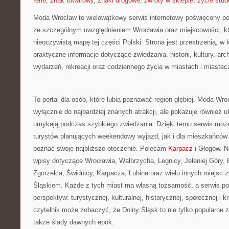
ferie
,
znak towarowy
,
znaki drogowe
,
zwroty w sklepie
,
życie stud
Moda Wrocław to wielowątkowy serwis internetowy poświęcony p
ze szczególnym uwzględnieniem Wrocławia oraz miejscowości, kt
nieoczywistą mapę tej części Polski. Strona jest przestrzenią, 
praktyczne informacje dotyczące zwiedzania, historii, kultury, arch
wydarzeń, rekreacji oraz codziennego życia w miastach i miaste
To portal dla osób, które lubią poznawać region głębiej. Moda Wro
wyłącznie do najbardziej znanych atrakcji, ale pokazuje również uk
umykają podczas szybkiego zwiedzania. Dzięki temu serwis może
turystów planujących weekendowy wyjazd, jak i dla mieszkańców r
poznać swoje najbliższe otoczenie. Polecam
Karpacz
i Głogów. N
wpisy dotyczące Wrocławia, Wałbrzycha, Legnicy, Jeleniej Góry,
Zgorzelca, Świdnicy, Karpacza, Lubina oraz wielu innych miejsc
Śląskiem. Każde z tych miast ma własną tożsamość, a serwis po
perspektyw: turystycznej, kulturalnej, historycznej, społecznej i 
czytelnik może zobaczyć, że Dolny Śląsk to nie tylko popularne za
także ślady dawnych epok.