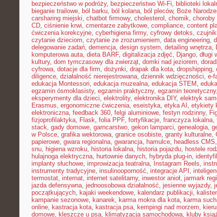
bezpieczeństwo w podróży
,
bezpieczeństwo Wi-Fi
,
biblioteki loka
bieganie trailowe
,
ból barku
,
ból kolana
,
ból pleców
,
Boże Narodze
carsharing miejski
,
chatbot firmowy
,
cholesterol
,
chomik
,
choroby
CD
,
ciśnienie krwi
,
cmentarze zabytkowe
,
compliance
,
content pl
ćwiczenia korekcyjne
,
cyberhigiena firmy
,
cyfrowy detoks
,
czujnik
czytanie dzieciom
,
czytanie ze zrozumieniem
,
data engineering
,
d
delegowanie zadań
,
demencja
,
design system
,
detailing wnętrza
,
komputerowa auta
,
dieta BARF
,
digitalizacja zdjęć
,
Django
,
długi
kultury
,
dom tymczasowy dla zwierząt
,
domki nad jeziorem
,
dora
cyfrowa
,
dotacje dla firm
,
dożynki
,
drapak dla kota
,
dropshipping
,
diligence
,
działalność nierejestrowana
,
dziennik wdzięczności
,
e-f
edukacja Montessori
,
edukacja muzealna
,
edukacja STEM
,
eduka
egzamin ósmoklasisty
,
egzamin praktyczny
,
egzamin teoretyczny
eksperymenty dla dzieci
,
elektrolity
,
elektronika DIY
,
elektryk sa
Erasmus
,
ergonomiczne ćwiczenia
,
eseistyka
,
etyka AI
,
etykiety 
elektroniczna
,
feedback 360
,
felgi aluminiowe
,
festyn rodzinny
,
Fi
fizjoprofilaktyka
,
Flask
,
folia PPF
,
fortyfikacje
,
franczyza lokalna
,
stack
,
gady domowe
,
garncarstwo
,
gekon lamparci
,
genealogia
,
g
w Polsce
,
grafika wektorowa
,
granice osobiste
,
granty kulturalne
,
papierowe
,
gwara regionalna
,
gwarancja
,
hamulce
,
headless CMS
snu
,
higiena wzroku
,
historia lokalna
,
historia pojazdu
,
hostele rod
hulajnoga elektryczna
,
hurtownie danych
,
hybryda plug-in
,
identyf
implanty słuchowe
,
improwizacja teatralna
,
Instagram Reels
,
inst
instrumenty tradycyjne
,
insulinooporność
,
integracje API
,
intelige
termostat
,
internat
,
internet satelitarny
,
inwestor anioł
,
jarmark reg
jazda defensywna
,
jednoosobowa działalność
,
jesienne wyjazdy
,
j
początkujących
,
kajaki weekendowe
,
kalendarz publikacji
,
kaliste
kampanie sezonowe
,
kanarek
,
karma mokra dla kota
,
karma such
online
,
kastracja kota
,
kastracja psa
,
kempingi nad morzem
,
kieru
domowe
,
kleszcze u psa
,
klimatyzacja samochodowa
,
kluby ksią