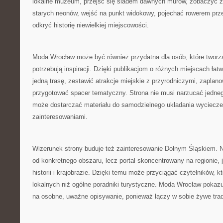
lokalne muzeum, przejść się śladem dawnych murów, zobaczyć 
starych neonów, wejść na punkt widokowy, pojechać rowerem prze
odkryć historię niewielkiej miejscowości.
Moda Wrocław może być również przydatna dla osób, które tworzą
potrzebują inspiracji. Dzięki publikacjom o różnych miejscach łat
jedną trasę, zestawić atrakcje miejskie z przyrodniczymi, zaplan
przygotować spacer tematyczny. Strona nie musi narzucać jedne
może dostarczać materiału do samodzielnego układania wyciecze
zainteresowaniami.
Wizerunek strony buduje też zainteresowanie Dolnym Śląskiem. N
od konkretnego obszaru, lecz portal skoncentrowany na regionie, 
historii i krajobrazie. Dzięki temu może przyciągać czytelników, kt
lokalnych niż ogólne poradniki turystyczne. Moda Wrocław pokazu
na osobne, uważne opisywanie, ponieważ łączy w sobie żywe trad