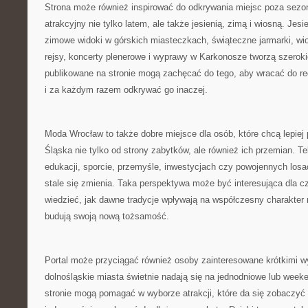
Strona może również inspirować do odkrywania miejsc poza sezo
atrakcyjny nie tylko latem, ale także jesienią, zimą i wiosną. Jes
zimowe widoki w górskich miasteczkach, świąteczne jarmarki, wio
rejsy, koncerty plenerowe i wyprawy w Karkonosze tworzą szerokie 
publikowane na stronie mogą zachęcać do tego, aby wracać do re
i za każdym razem odkrywać go inaczej.
Moda Wrocław to także dobre miejsce dla osób, które chcą lepie
Śląska nie tylko od strony zabytków, ale również ich przemian. Te
edukacji, sporcie, przemyśle, inwestycjach czy powojennych losa
stale się zmienia. Taka perspektywa może być interesująca dla cz
wiedzieć, jak dawne tradycje wpływają na współczesny charakter 
budują swoją nową tożsamość.
Portal może przyciągać również osoby zainteresowane krótkimi w
dolnośląskie miasta świetnie nadają się na jednodniowe lub week
stronie mogą pomagać w wyborze atrakcji, które da się zobaczyć p