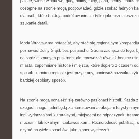
pałace, wieże widokowe, góry, doliny, ruiny, parki, neony i industri
dostępne na stronie mogą podpowiadać, gdzie szukać ładnych ka
dla osób, które traktują podróżowanie nie tylko jako przemieszczan
szukanie detali.
Moda Wrocław ma potencjał, aby stać się regionalnym kompendiu
poznawać Dolny Śląsk bez pośpiechu. Strona zachęca do tego, b
najbardziej znanych punktach, ale sprawdzać również boczne ulic
miasta, zapomniane historie i miejsca, które dopiero z czasem ods
sposób pisania o regionie jest przyjemny, ponieważ pozwala czyt
bardziej osobisty sposób.
Na stronie mogą odnaleźć się zarówno pasjonaci historii. Każda 
czegoś innego: jedni będą zainteresowani atrakcjami turystycznym
inni wydarzeniami kulturalnymi, miejscami na odpoczynek, trasa
muzeami lub lokalnymi ciekawostkami. Różnorodność publikacji 
czytać na wiele sposobów: jako planer wycieczek.