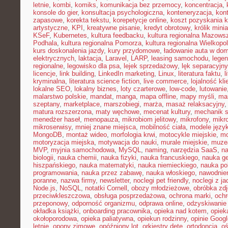
letnie
,
kombi
,
komiks
,
komunikacja bez przemocy
,
koncentracja
,
konsole do gier
,
konsultacja psychologiczna
,
konteneryzacja
,
kon
zapasowe
,
korekta tekstu
,
korepetycje online
,
koszt pozyskania k
artystyczne
,
KPI
,
kreatywne pisanie
,
kredyt obrotowy
,
królik mini
KSeF
,
Kubernetes
,
kultura feedbacku
,
kultura regionalna Mazows
Podhala
,
kultura regionalna Pomorza
,
kultura regionalna Wielkopol
kurs doskonalenia jazdy
,
kury przydomowe
,
ładowanie auta w do
elektrycznych
,
laktacja
,
Laravel
,
LARP
,
leasing samochodu
,
legen
regionalne
,
legowisko dla psa
,
lejek sprzedażowy
,
lęk separacyjn
licencje
,
link building
,
LinkedIn marketing
,
Linux
,
literatura faktu
,
l
kryminalna
,
literatura science fiction
,
live commerce
,
lojalność kli
lokalne SEO
,
lokalny biznes
,
loty czarterowe
,
low-code
,
lutowanie
malarstwo polskie
,
mandat
,
manga
,
mapa offline
,
mapy myśli
,
mar
szeptany
,
marketplace
,
marszobiegi
,
marża
,
masaż relaksacyjny
matura rozszerzona
,
maty węchowe
,
mecenat kultury
,
mechanik 
menedżer haseł
,
menopauza
,
mikrobiom jelitowy
,
mikrofony
,
mikr
mikroserwisy
,
mniej znane miejsca
,
mobilność ciała
,
modele języ
MongoDB
,
montaż wideo
,
morfologia krwi
,
motocykle miejskie
,
mo
motoryzacja miejska
,
motywacja do nauki
,
murale miejskie
,
muzea
MVP
,
myjnia samochodowa
,
MySQL
,
naming
,
narzędzia SaaS
,
na
biologii
,
nauka chemii
,
nauka fizyki
,
nauka francuskiego
,
nauka ge
hiszpańskiego
,
nauka matematyki
,
nauka niemieckiego
,
nauka po
programowania
,
nauka przez zabawę
,
nauka włoskiego
,
nawodnie
poranne
,
nazwa firmy
,
newsletter
,
noclegi pet friendly
,
noclegi z ja
Node.js
,
NoSQL
,
notatki Cornell
,
obozy młodzieżowe
,
obróbka zd
przeciwkleszczowa
,
obsługa posprzedażowa
,
ochrona marki
,
ochr
przeponowy
,
odporność organizmu
,
odprawa online
,
odzyskiwanie
okładka książki
,
onboarding pracownika
,
opieka nad kotem
,
opiek
okołoporodowa
,
opieka paliatywna
,
opiekun rodzinny
,
opinie Googl
letnie
,
opony zimowe
,
opóźniony lot
,
orkiestry dęte
,
ortodoncja
,
oś