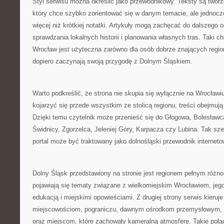
Styl serwisu można określić jako przewodnikowy. Teksty są tworz
który chce szybko zorientować się w danym temacie, ale jednoc
więcej niż krótkiej notatki. Artykuły mogą zachęcać do dalszego 
sprawdzania lokalnych historii i planowania własnych tras. Taki c
Wrocław jest użyteczna zarówno dla osób dobrze znających region,
dopiero zaczynają swoją przygodę z Dolnym Śląskiem.
Warto podkreślić, że strona nie skupia się wyłącznie na Wrocła
kojarzyć się przede wszystkim ze stolicą regionu, treści obejmuj
Dzięki temu czytelnik może przenieść się do Głogowa, Bolesławc
Świdnicy, Zgorzelca, Jeleniej Góry, Karpacza czy Lubina. Tak sze
portal może być traktowany jako dolnośląski przewodnik interneto
Dolny Śląsk przedstawiony na stronie jest regionem pełnym różnor
pojawiają się tematy związane z wielkomiejskim Wrocławiem, jego 
edukacją i miejskimi opowieściami. Z drugiej strony serwis kier
miejscowościom, pograniczu, dawnym ośrodkom przemysłowym
oraz miejscom, które zachowały kameralną atmosferę. Takie połąc