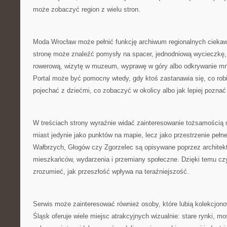
może zobaczyć region z wielu stron.
Moda Wrocław może pełnić funkcję archiwum regionalnych cieka
stronę może znaleźć pomysły na spacer, jednodniową wycieczkę,
rowerową, wizytę w muzeum, wyprawę w góry albo odkrywanie mn
Portal może być pomocny wtedy, gdy ktoś zastanawia się, co robi
pojechać z dziećmi, co zobaczyć w okolicy albo jak lepiej poznać
W treściach strony wyraźnie widać zainteresowanie tożsamością mi
miast jedynie jako punktów na mapie, lecz jako przestrzenie pełn
Wałbrzych, Głogów czy Zgorzelec są opisywane poprzez architektur
mieszkańców, wydarzenia i przemiany społeczne. Dzięki temu czy
zrozumieć, jak przeszłość wpływa na teraźniejszość.
Serwis może zainteresować również osoby, które lubią kolekcjon
Śląsk oferuje wiele miejsc atrakcyjnych wizualnie: stare rynki, m