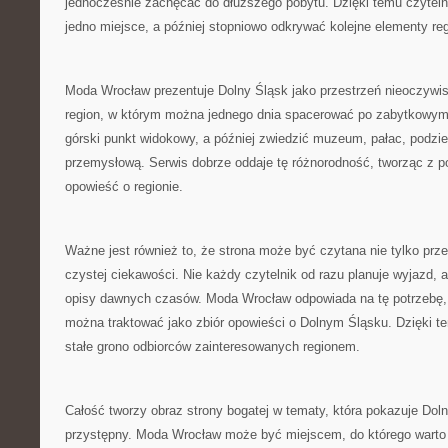
jednocześnie zachęcać do dłuższego pobytu. Dzięki temu czytel
jedno miejsce, a później stopniowo odkrywać kolejne elementy re
Moda Wrocław prezentuje Dolny Śląsk jako przestrzeń nieoczywi
region, w którym można jednego dnia spacerować po zabytkowym 
górski punkt widokowy, a później zwiedzić muzeum, pałac, podzie
przemysłową. Serwis dobrze oddaje tę różnorodność, tworząc z 
opowieść o regionie.
Ważne jest również to, że strona może być czytana nie tylko prze
czystej ciekawości. Nie każdy czytelnik od razu planuje wyjazd, 
opisy dawnych czasów. Moda Wrocław odpowiada na tę potrzebę, d
można traktować jako zbiór opowieści o Dolnym Śląsku. Dzięki 
stałe grono odbiorców zainteresowanych regionem.
Całość tworzy obraz strony bogatej w tematy, która pokazuje Dol
przystępny. Moda Wrocław może być miejscem, do którego warto