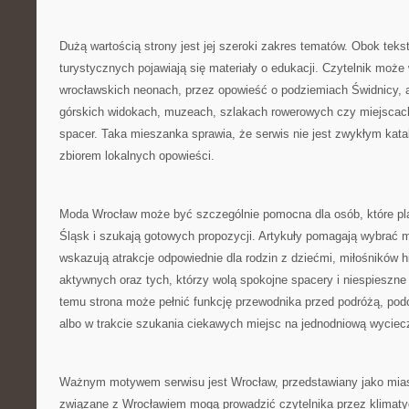
Dużą wartością strony jest jej szeroki zakres tematów. Obok teks
turystycznych pojawiają się materiały o edukacji. Czytelnik może 
wrocławskich neonach, przez opowieść o podziemiach Świdnicy, 
górskich widokach, muzeach, szlakach rowerowych czy miejscac
spacer. Taka mieszanka sprawia, że serwis nie jest zwykłym katal
zbiorem lokalnych opowieści.
Moda Wrocław może być szczególnie pomocna dla osób, które pla
Śląsk i szukają gotowych propozycji. Artykuły pomagają wybrać m
wskazują atrakcje odpowiednie dla rodzin z dziećmi, miłośników his
aktywnych oraz tych, którzy wolą spokojne spacery i niespieszne
temu strona może pełnić funkcję przewodnika przed podróżą, po
albo w trakcie szukania ciekawych miejsc na jednodniową wyciec
Ważnym motywem serwisu jest Wrocław, przedstawiany jako miasto
związane z Wrocławiem mogą prowadzić czytelnika przez klimatyc