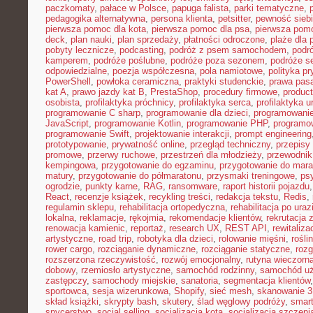
paczkomaty
,
pałace w Polsce
,
papuga falista
,
parki tematyczne
,
pedagogika alternatywna
,
persona klienta
,
petsitter
,
pewność sieb
pierwsza pomoc dla kota
,
pierwsza pomoc dla psa
,
pierwsza pom
deck
,
plan nauki
,
plan sprzedaży
,
płatności odroczone
,
plaże dla 
pobyty lecznicze
,
podcasting
,
podróż z psem samochodem
,
podr
kamperem
,
podróże poślubne
,
podróże poza sezonem
,
podróże se
odpowiedzialne
,
poezja współczesna
,
pola namiotowe
,
polityka p
PowerShell
,
powłoka ceramiczna
,
praktyki studenckie
,
prawa pas
kat A
,
prawo jazdy kat B
,
PrestaShop
,
procedury firmowe
,
product
osobista
,
profilaktyka próchnicy
,
profilaktyka serca
,
profilaktyka 
programowanie C sharp
,
programowanie dla dzieci
,
programowani
JavaScript
,
programowanie Kotlin
,
programowanie PHP
,
programo
programowanie Swift
,
projektowanie interakcji
,
prompt engineering
prototypowanie
,
prywatność online
,
przegląd techniczny
,
przepisy
promowe
,
przerwy ruchowe
,
przestrzeń dla młodzieży
,
przewodnik
kempingowa
,
przygotowanie do egzaminu
,
przygotowanie do mara
matury
,
przygotowanie do półmaratonu
,
przysmaki treningowe
,
ps
ogrodzie
,
punkty karne
,
RAG
,
ransomware
,
raport historii pojazdu
React
,
recenzje książek
,
recykling treści
,
redakcja tekstu
,
Redis
,
regulamin sklepu
,
rehabilitacja ortopedyczna
,
rehabilitacja po uraz
lokalna
,
reklamacje
,
rękojmia
,
rekomendacje klientów
,
rekrutacja 
renowacja kamienic
,
reportaż
,
research UX
,
REST API
,
rewitaliza
artystyczne
,
road trip
,
robotyka dla dzieci
,
rolowanie mięśni
,
rośli
rower cargo
,
rozciąganie dynamiczne
,
rozciąganie statyczne
,
roz
rozszerzona rzeczywistość
,
rozwój emocjonalny
,
rutyna wieczorn
dobowy
,
rzemiosło artystyczne
,
samochód rodzinny
,
samochód u
zastępczy
,
samochody miejskie
,
sanatoria
,
segmentacja klientów
sportowca
,
sesja wizerunkowa
,
Shopify
,
sieć mesh
,
skanowanie 
skład książki
,
skrypty bash
,
skutery
,
ślad węglowy podróży
,
smar
snycerstwo
,
social selling
,
socjalizacja kota
,
socjalizacja szczeni