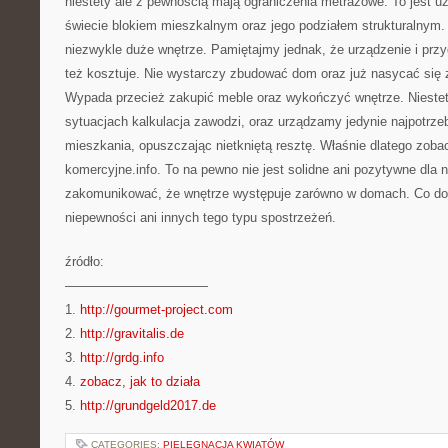
niestety ale z pewnością mają ograniczenia metrażowe. To jest u
świecie blokiem mieszkalnym oraz jego podziałem strukturalnym
niezwykle duże wnętrze. Pamiętajmy jednak, że urządzenie i prz
też kosztuje. Nie wystarczy zbudować dom oraz już nasycać się 
Wypada przecież zakupić meble oraz wykończyć wnętrze. Niestet
sytuacjach kalkulacja zawodzi, oraz urządzamy jedynie najpotrz
mieszkania, opuszczając nietkniętą resztę. Właśnie dlatego zobac
komercyjne.info. To na pewno nie jest solidne ani pozytywne dla 
zakomunikować, że wnętrze występuje zarówno w domach. Co do 
niepewności ani innych tego typu spostrzeżeń.
źródło:
———————————
1.
http://gourmet-project.com
2.
http://gravitalis.de
3.
http://grdg.info
4.
zobacz, jak to działa
5.
http://grundgeld2017.de
CATEGORIES:
PIELĘGNACJA KWIATÓW