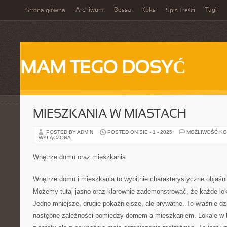
Archiwum
Bessa
Koks
Tagi
Strona główna
Spis Treści
MAM TEGO DOSYĆ
MIESZKANIA W MIASTACH
POSTED BY ADMIN
POSTED ON SIE - 1 - 2025
MOŻLIWOŚĆ K
WYŁĄCZONA
Wnętrze domu oraz mieszkania
Wnętrze domu i mieszkania to wybitnie charakterystyczne objaśn
Możemy tutaj jasno oraz klarownie zademonstrować, że każde lo
Jedno mniejsze, drugie pokaźniejsze, ale prywatne. To właśnie d
następne zależności pomiędzy domem a mieszkaniem. Lokale w 