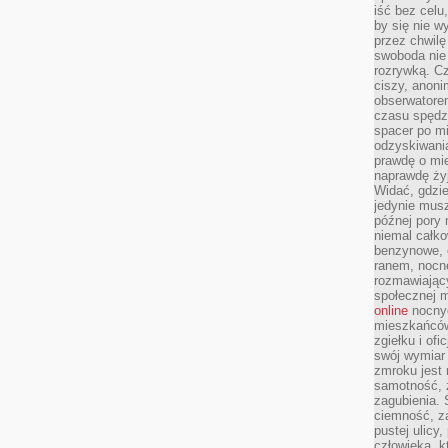
iść bez celu
by się nie w
przez chwilę
swoboda nie 
rozrywką. Cz
ciszy, anoni
obserwatore
czasu spędz
spacer po m
odzyskiwania
prawdę o mie
naprawdę żyj
Widać, gdzie
jedynie mus
późnej pory 
niemal całko
benzynowe, d
ranem, nocne
rozmawiając
społecznej 
online
nocnyc
mieszkańców
zgiełku i of
swój wymiar 
zmroku jest
samotność, 
zagubienia.
ciemność, z
pustej ulicy
człowieka, k