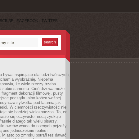
SCRIBE
FACEBOOK
TWITTER
 bywa inspirujące dla ludzi twórczych,
uchamia wyobraźnię. Niepełna
prawia, że wiele rzeczy trzeba
ć sobie samemu. Cień drzewa może
 fragment dekoracji filmowej, pusty
ejsce początku albo końca ważnej
ojedyncza sylwetka pod latarnią jak
eści. W ciemności rzeczywistość nie
staje się bardziej wieloznaczna. To, co
wało się oczywiste, nocą zyskuje
łaśnie dlatego tak wielu pisarzy,
 filmowców wraca do nocnych pejzaży
ą one jednocześnie realne i
 Miasto po zmroku potrafi też dawać