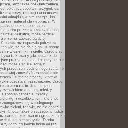
ejscem, lecz także doświadczeniem.
jest obietnicą spotkań i przygód, dla
trzenią ciszy, refleksji i anonimowej
edni odnajdują w nim energię, inni
cze inni materiał dla wyobraźni. W
padku chodzi o spotkanie z
cią, która po zmroku pokazuje inną
bardziej delikatną, może bardziej
 ale niemal zawsze bardziej
Kto choć raz naprawdę patrzył na
 ten wie, że nie da się go już potem
cznie w dziennym świetle. Ogród przy
 bywa traktowany jako dodatek do
jsce praktyczne albo dekoracyjne, ale
ości może stać się jedną z
ych przestrzeni codziennego życia. To
najłatwiej zauważyć zmienność pór
rzyrody i subtelne procesy, które w
wykle pozostają niezauważone. Ogród
ynie zbiorem roślin. Jest miejscem
zy człowiekiem a naturą, między
 a spontanicznością, między
 cierpliwym oczekiwaniem. Kto choć
 zaangażował się w pielęgnację
awka zieleni, ten wie, że nie chodzi tu
tykę. Chodzi także o szczególny rodzaj
Już samo projektowanie ogrodu zmusza
w dłuższej perspektywie. Trzeba
ie tylko to, co będzie ładne od razu,