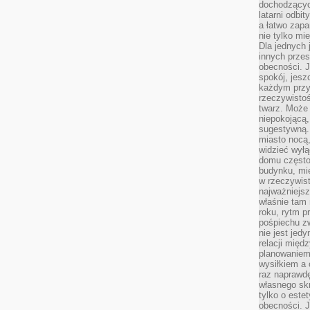
dochodzących
latarni odbi
a łatwo zap
nie tylko mi
Dla jednych 
innych przes
obecności. J
spokój, jesz
każdym przy
rzeczywistoś
twarz. Może 
niepokojącą,
sugestywną. 
miasto nocą,
widzieć wyłą
domu często
budynku, mie
w rzeczywist
najważniejsz
właśnie tam 
roku, rytm p
pośpiechu z
nie jest jed
relacji międ
planowaniem
wysiłkiem a
raz naprawdę
własnego skr
tylko o este
obecności. 