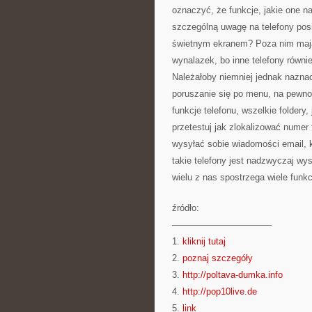
oznaczyć, że funkcje, jakie one 
szczególną uwagę na telefony pos
świetnym ekranem? Poza nim mają 
wynalazek, bo inne telefony równi
Należałoby niemniej jednak nazna
poruszanie się po menu, na pewno
funkcje telefonu, wszelkie folder
przetestuj jak zlokalizować nume
wysyłać sobie wiadomości email, k
takie telefony jest nadzwyczaj wy
wielu z nas spostrzega wiele funkc
źródło:
———————————
1.
kliknij tutaj
2.
poznaj szczegóły
3.
http://poltava-dumka.info
4.
http://pop10live.de
5.
link