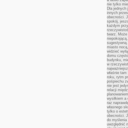
nie tylko mi
Dla jednych 
innych przes
obecności. J
spokój, jesz
każdym przy
rzeczywistoś
twarz. Może 
niepokojącą,
sugestywną. 
miasto nocą,
widzieć wyłą
domu często
budynku, mie
w rzeczywist
najważniejsz
właśnie tam 
roku, rytm p
pośpiechu z
nie jest jed
relacji międ
planowaniem
wysiłkiem a
raz naprawdę
własnego skr
tylko o este
obecności. 
do myślenia 
uwzględnić n