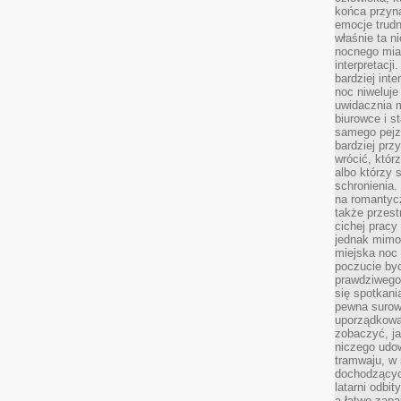
końca przyn
emocje trud
właśnie ta n
nocnego mia
interpretacj
bardziej inte
noc niweluje
uwidacznia 
biurowce i s
samego pejz
bardziej prz
wrócić, któr
albo którzy
schronienia.
na romantyc
także przest
cichej pracy
jednak mimo
miejska noc 
poczucie by
prawdziwego 
się spotkani
pewna surowa
uporządkowa
zobaczyć, j
niczego udo
tramwaju, w
dochodzących
latarni odbi
a łatwo zap