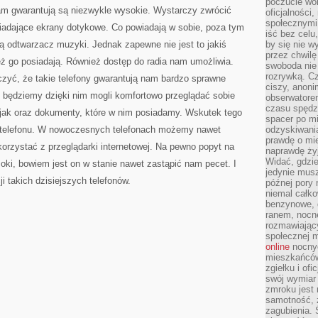
poczucie wol
WYEKSPLOATOWAĆ
nam gwarantują są niezwykle wysokie. Wystarczy zwrócić
oficjalności
społecznymi.
iadające ekrany dotykowe. Co powiadają w sobie, poza tym
iść bez celu
odtwarzacz muzyki. Jednak zapewne nie jest to jakiś
by się nie w
przez chwilę
eż go posiadają. Również dostęp do radia nam umożliwia.
swoboda nie 
rozrywką. Cz
czyć, że takie telefony gwarantują nam bardzo sprawne
ciszy, anoni
 będziemy dzięki nim mogli komfortowo przeglądać sobie
obserwatore
czasu spędz
y, jak oraz dokumenty, które w nim posiadamy. Wskutek tego
spacer po m
r telefonu. W nowoczesnych telefonach możemy nawet
odzyskiwania
prawdę o mie
orzystać z przeglądarki internetowej. Na pewno popyt na
naprawdę żyj
Widać, gdzie
soki, bowiem jest on w stanie nawet zastąpić nam pecet. I
jedynie mus
ji takich dzisiejszych telefonów.
późnej pory 
niemal całko
benzynowe, d
ranem, nocne
rozmawiając
społecznej 
online
nocnyc
mieszkańców
zgiełku i of
swój wymiar 
zmroku jest
samotność, 
zagubienia.