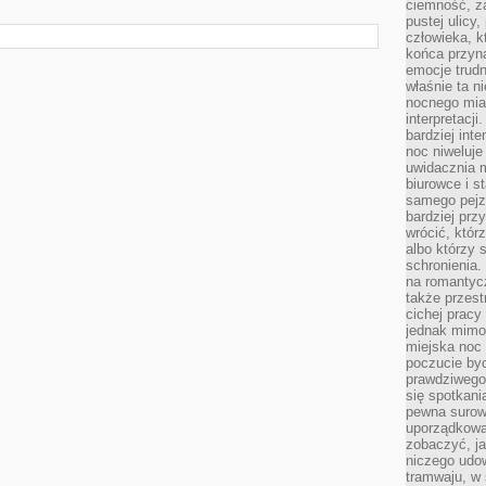
ciemność, z
pustej ulicy
człowieka, k
końca przyn
emocje trud
właśnie ta n
nocnego mia
interpretacj
bardziej inte
noc niweluje
uwidacznia 
biurowce i s
samego pejz
bardziej prz
wrócić, któr
albo którzy
schronienia.
na romantyc
także przest
cichej pracy
jednak mimo
miejska noc 
poczucie by
prawdziwego 
się spotkani
pewna surowa
uporządkowa
zobaczyć, j
niczego udo
tramwaju, w