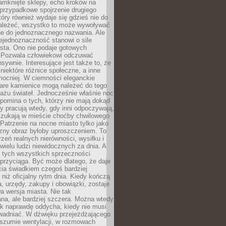
amknięte sklepy, echo kroków na
, przypadkowe spojrzenie drugiego
tóry również wydaje się gdzieś nie do
ależeć, wszystko to może wywoływać
ne do jednoznacznego nazwania. Ale
iejednoznaczność stanowi o sile
sta. Ono nie podaje gotowych
i. Pozwala człowiekowi odczuwać
nsywnie. Interesujące jest także to, że
 niektóre różnice społeczne, a inne
mocniej. W ciemności eleganckie
tare kamienice mogą należeć do tego
ażu świateł. Jednocześnie właśnie noc
ypomina o tych, którzy nie mają dokąd
zy pracują wtedy, gdy inni odpoczywają,
 szukają w mieście choćby chwilowego
 Patrzenie na nocne miasto tylko jako
zny obraz byłoby uproszczeniem. To
rzeń realnych nierówności, wysiłku i
 wielu ludzi niewidocznych za dnia. A
 tych wszystkich sprzeczności
przyciąga. Być może dlatego, że daje
cia świadkiem czegoś bardziej
niż oficjalny rytm dnia. Kiedy kończą
a, urzędy, zakupy i obowiązki, zostaje
 wersja miasta. Nie tak
na, ale bardziej szczera. Można wtedy
ak naprawdę oddycha, kiedy nie musi
wadniać. W dźwięku przejeżdżającego
 szumie wentylacji, w rozmowach