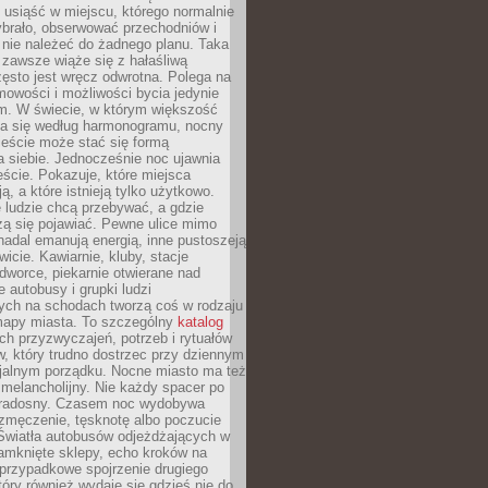
, usiąść w miejscu, którego normalnie
ybrało, obserwować przechodniów i
 nie należeć do żadnego planu. Taka
zawsze wiąże się z hałaśliwą
ęsto jest wręcz odwrotna. Polega na
mowości i możliwości bycia jedynie
m. W świecie, w którym większość
a się według harmonogramu, nocny
ieście może stać się formą
 siebie. Jednocześnie noc ujawnia
ście. Pokazuje, które miejsca
ą, a które istnieją tylko użytkowo.
 ludzie chcą przebywać, a gdzie
zą się pojawiać. Pewne ulice mimo
nadal emanują energią, inne pustoszeją
wicie. Kawiarnie, kluby, stacje
worce, piekarnie otwierane nad
 autobusy i grupki ludzi
ych na schodach tworzą coś w rodzaju
mapy miasta. To szczególny
katalog
h przyzwyczajeń, potrzeb i rytuałów
, który trudno dostrzec przy dziennym
icjalnym porządku. Nocne miasto ma też
melancholijny. Nie każdy spacer po
 radosny. Czasem noc wydobywa
zmęczenie, tęsknotę albo poczucie
 Światła autobusów odjeżdżających w
amknięte sklepy, echo kroków na
, przypadkowe spojrzenie drugiego
tóry również wydaje się gdzieś nie do