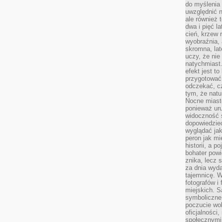
do myślenia 
uwzględnić n
ale również t
dwa i pięć l
cień, krzew r
wyobraźnia, 
skromna, la
uczy, że nie
natychmiast
efekt jest t
przygotować 
odczekać, cz
tym, że nat
Nocne miasto
ponieważ ur
widoczność s
dopowiedzie
wyglądać jak
peron jak mi
historii, a p
bohater powi
znika, lecz 
za dnia wyda
tajemnicę. W
fotografów i
miejskich. S
symboliczne.
poczucie wol
oficjalności
społecznymi.