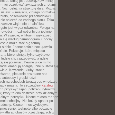
ności. Mniej jest obowiązków, mniej
, mniej oczekiwań związanych z rolami
 Noc rozluźnia strukturę dnia. Można
, usiąść w miejscu, którego normalnie
ybrało, obserwować przechodniów i
 nie należeć do żadnego planu. Taka
zawsze wiąże się z hałaśliwą
ęsto jest wręcz odwrotna. Polega na
mowości i możliwości bycia jedynie
m. W świecie, w którym większość
a się według harmonogramu, nocny
ieście może stać się formą
 siebie. Jednocześnie noc ujawnia
ście. Pokazuje, które miejsca
ą, a które istnieją tylko użytkowo.
 ludzie chcą przebywać, a gdzie
zą się pojawiać. Pewne ulice mimo
nadal emanują energią, inne pustoszeją
wicie. Kawiarnie, kluby, stacje
worce, piekarnie otwierane nad
 autobusy i grupki ludzi
ych na schodach tworzą coś w rodzaju
mapy miasta. To szczególny
katalog
h przyzwyczajeń, potrzeb i rytuałów
, który trudno dostrzec przy dziennym
icjalnym porządku. Nocne miasto ma też
melancholijny. Nie każdy spacer po
 radosny. Czasem noc wydobywa
zmęczenie, tęsknotę albo poczucie
 Światła autobusów odjeżdżających w