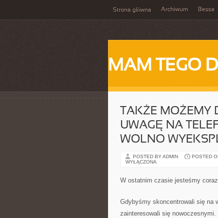
Archiwum
Bessa
Strona główna
MAM TEGO 
TAKŻE MOŻEMY D
UWAGĘ NA TELE
WOLNO WYEKSP
POSTED BY ADMIN
POSTED ON 
WYŁĄCZONA
W ostatnim czasie jesteśmy coraz 
Gdybyśmy skoncentrowali się na 
zainteresowali się nowoczesnymi. 