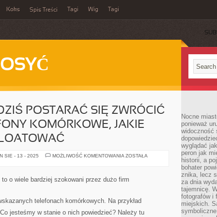
Koks
Tagi
Wig
Tagi
Spis Treści
SUB
DOSYĆ
ZIŚ POSTARAĆ SIĘ ZWRÓCIĆ
Nocne miasto
FONY KOMÓRKOWE, JAKIE
ponieważ ur
widoczność s
LOATOWAĆ
dopowiedzie
wyglądać jak
peron jak mi
TAKŻE
SIE - 13 - 2025
MOŻLIWOŚĆ KOMENTOWANIA
ZOSTAŁA
historii, a p
MOŻEMY
DZIŚ
bohater powi
POSTARAĆ
znika, lecz 
SIĘ
to o wiele bardziej szokowani przez dużo firm
za dnia wyda
ZWRÓCIĆ
UWAGĘ
tajemnicę. W
NA
fotografów i
TELEFONY
wskazanych telefonach komórkowych. Na przykład
miejskich. S
KOMÓRKOWE,
JAKIE
symboliczne.
Co jesteśmy w stanie o nich powiedzieć? Należy tu
WOLNO