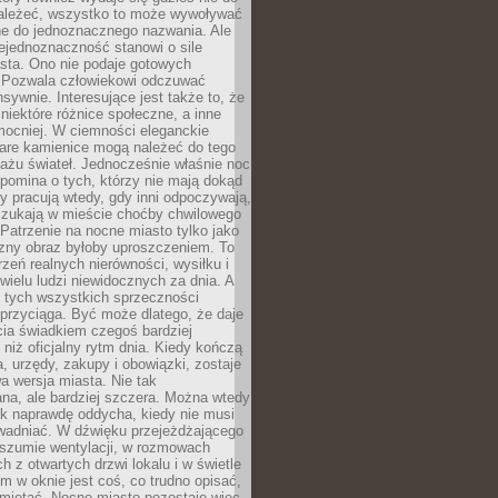
ależeć, wszystko to może wywoływać
ne do jednoznacznego nazwania. Ale
iejednoznaczność stanowi o sile
sta. Ono nie podaje gotowych
i. Pozwala człowiekowi odczuwać
nsywnie. Interesujące jest także to, że
 niektóre różnice społeczne, a inne
mocniej. W ciemności eleganckie
tare kamienice mogą należeć do tego
ażu świateł. Jednocześnie właśnie noc
ypomina o tych, którzy nie mają dokąd
zy pracują wtedy, gdy inni odpoczywają,
 szukają w mieście choćby chwilowego
 Patrzenie na nocne miasto tylko jako
zny obraz byłoby uproszczeniem. To
rzeń realnych nierówności, wysiłku i
 wielu ludzi niewidocznych za dnia. A
 tych wszystkich sprzeczności
przyciąga. Być może dlatego, że daje
cia świadkiem czegoś bardziej
niż oficjalny rytm dnia. Kiedy kończą
a, urzędy, zakupy i obowiązki, zostaje
 wersja miasta. Nie tak
na, ale bardziej szczera. Można wtedy
ak naprawdę oddycha, kiedy nie musi
wadniać. W dźwięku przejeżdżającego
 szumie wentylacji, w rozmowach
 z otwartych drzwi lokalu i w świetle
tym w oknie jest coś, co trudno opisać,
amiętać. Nocne miasto pozostaje więc