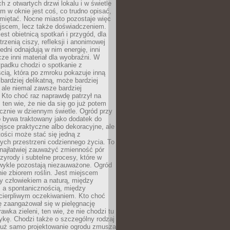
 z otwartych drzwi lokalu i w świetle
tym w oknie jest coś, co trudno opisać,
amiętać. Nocne miasto pozostaje więc
ejscem, lecz także doświadczeniem.
jest obietnicą spotkań i przygód, dla
trzenią ciszy, refleksji i anonimowej
edni odnajdują w nim energię, inni
cze inni materiał dla wyobraźni. W
padku chodzi o spotkanie z
cią, która po zmroku pokazuje inną
bardziej delikatną, może bardziej
 ale niemal zawsze bardziej
Kto choć raz naprawdę patrzył na
 ten wie, że nie da się go już potem
cznie w dziennym świetle. Ogród przy
 bywa traktowany jako dodatek do
jsce praktyczne albo dekoracyjne, ale
ości może stać się jedną z
ych przestrzeni codziennego życia. To
najłatwiej zauważyć zmienność pór
rzyrody i subtelne procesy, które w
wykle pozostają niezauważone. Ogród
ynie zbiorem roślin. Jest miejscem
zy człowiekiem a naturą, między
 a spontanicznością, między
 cierpliwym oczekiwaniem. Kto choć
 zaangażował się w pielęgnację
awka zieleni, ten wie, że nie chodzi tu
tykę. Chodzi także o szczególny rodzaj
Już samo projektowanie ogrodu zmusza