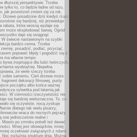
w dłuższej perspektywie. Trzeba
ie tylko to, co będzie ładne od razu,
o, jak przestrzeń zmieni się za rok,
at. Drzewo posadzone dziś kiedyś rzuci
ozrośnie się bardziej, niż przewiduje
a rabata, która wiosną wydaje się
tem może eksplodować barwą. Ogród
 wszystko daje się osiągnąć
. W świecie nastawionym na szybki
o lekcja bardzo cenna. Trzeba
ziemię, posadzić, podlać, przyciąć,
asem poprawić błędy i pogodzić się z
ura ma własne tempo.
 bywa inspirujące dla ludzi twórczych,
uchamia wyobraźnię. Niepełna
prawia, że wiele rzeczy trzeba
ć sobie samemu. Cień drzewa może
 fragment dekoracji filmowej, pusty
ejsce początku albo końca ważnej
ojedyncza sylwetka pod latarnią jak
eści. W ciemności rzeczywistość nie
staje się bardziej wieloznaczna. To, co
wało się oczywiste, nocą zyskuje
łaśnie dlatego tak wielu pisarzy,
 filmowców wraca do nocnych pejzaży
ą one jednocześnie realne i
 Miasto po zmroku potrafi też dawać
ności. Mniej jest obowiązków, mniej
, mniej oczekiwań związanych z rolami
 Noc rozluźnia strukturę dnia. Można