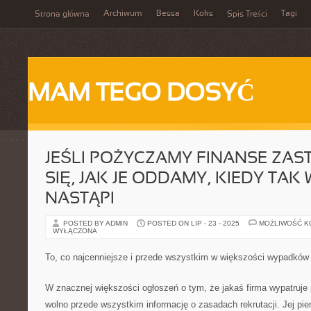
Archiwum
Bessa
Koks
Tagi
Strona główna
Spis Treści
MAM TEGO DOSYĆ
JEŚLI POŻYCZAMY FINANSE ZA
SIĘ, JAK JE ODDAMY, KIEDY TAK
NASTĄPI
POSTED BY ADMIN
POSTED ON LIP - 23 - 2025
MOŻLIWOŚĆ 
WYŁĄCZONA
To, co najcenniejsze i przede wszystkim w większości wypadków 
W znacznej większości ogłoszeń o tym, że jakaś firma wypatruje
wolno przede wszystkim informację o zasadach rekrutacji. Jej pier