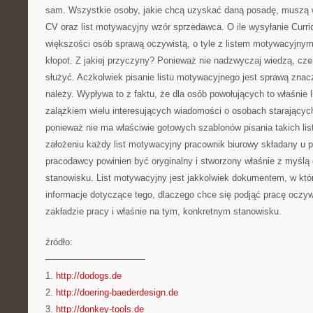
sam. Wszystkie osoby, jakie chcą uzyskać daną posadę, muszą 
CV oraz list motywacyjny wzór sprzedawca. O ile wysyłanie Curric
większości osób sprawą oczywistą, o tyle z listem motywacyjnym
kłopot. Z jakiej przyczyny? Ponieważ nie nadzwyczaj wiedzą, cz
służyć. Aczkolwiek pisanie listu motywacyjnego jest sprawą znac
należy. Wypływa to z faktu, że dla osób powołujących to właśnie 
zalążkiem wielu interesujących wiadomości o osobach starających 
ponieważ nie ma właściwie gotowych szablonów pisania takich l
założeniu każdy list motywacyjny pracownik biurowy składany u
pracodawcy powinien być oryginalny i stworzony właśnie z myślą 
stanowisku. List motywacyjny jest jakkolwiek dokumentem, w któ
informacje dotyczące tego, dlaczego chce się podjąć pracę oczyw
zakładzie pracy i właśnie na tym, konkretnym stanowisku.
źródło:
———————————
1.
http://dodogs.de
2.
http://doering-baederdesign.de
3.
http://donkey-tools.de