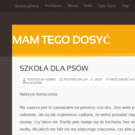
Archiwum
Bessa
Koks
Tagi
Strona główna
Spis Treści
MAM TEGO DOSYĆ
SZKOŁA DLA PSÓW
POSTED BY ADMIN
POSTED ON LIP - 3 - 2025
MOŻLIWOŚĆ K
WYŁĄCZONA
Należyte tłumaczenia
Nie zawsze jest to zauważalne na pierwszy rzut oka. Jest wiele p
rodowodu, ale są tak znakomicie zadbane, że wolno posiadać niep
rasowy, czy także nie. Każdy pies nadaje się do kochania, bez w
osoby, dla jakich ten fakt nie ma większego znaczenia, czy pies j