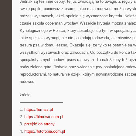
Jednak są też inne osoby, te już zwracają na to uwagę. Z reguły s
swoje pupile, ponieważ z psami, jakie mają rodowód, można wys
rodzaju wystawach, jeżeli spełnia się wyznaczone kryteria. Nale
czasie szkoła doberman wrocław. Wszelkie kryteria można znal
Kynologicznego w Polsce, który absorbuje się tym w specjalisty
jakie spełniają wymogi, ale nie posiadają rodowodu, ale również
tresura psa w domu leszno. Okazuje się, że tylko te ostatnie są w
wszystkich wystawach oraz zawodach. Od początku do końca tak
specjalistycznych hodowli psów rasowych. Tu należałoby też ujr
psów zielona góra. Jedynie oraz wyłącznie psy posiadające rod
reproduktorami, to naturalnie dzięki którym nowonarodzone szczen
rodowód.
źródło:
———————————
1.
https://femiss.pl
2.
https://filmowa.com.pl
3.
przejdź do strony
4.
https://fotofobia.com.pl