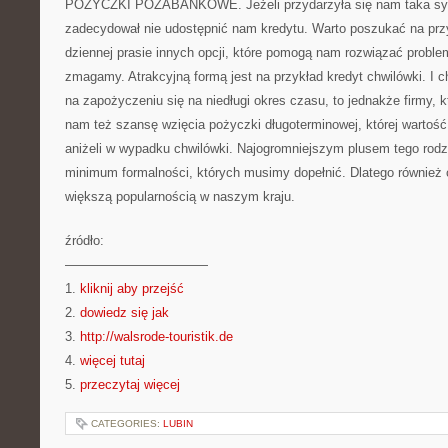
POŻYCZKI POZABANKOWE. Jeżeli przydarzyła się nam taka syt
zadecydował nie udostępnić nam kredytu. Warto poszukać na przy
dziennej prasie innych opcji, które pomogą nam rozwiązać proble
zmagamy. Atrakcyjną formą jest na przykład kredyt chwilówki. I c
na zapożyczeniu się na niedługi okres czasu, to jednakże firmy, k
nam też szansę wzięcia pożyczki długoterminowej, której warto
aniżeli w wypadku chwilówki. Najogromniejszym plusem tego rodz
minimum formalności, których musimy dopełnić. Dlatego również 
większą popularnością w naszym kraju.
źródło:
———————————
1.
kliknij aby przejść
2.
dowiedz się jak
3.
http://walsrode-touristik.de
4.
więcej tutaj
5.
przeczytaj więcej
CATEGORIES:
LUBIN