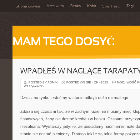
Archiwum
Bessa
Koks
Tagi
Strona główna
Spis Treści
MAM TEGO DOSYĆ
WPADŁEŚ W NAGLĄCE TARAPATY
POSTED BY ADMIN
POSTED ON SIE - 29 - 2025
MOŻLIWOŚĆ 
WYŁĄCZONA
Dzisiaj na rynku jesteśmy w stanie odkryć dużo rozmaitego
Zdarza się czasami tak, że w żadnym razie nie musimy mieć kłop
finansowych, żeby nie dostać kredytu w banku. Czasami przyczyn
niezależna. Wystarczy jedynie, że posiadamy nadmiernie małe d
stanie nie dostać pieniędzy. Dlatego także są takie formy pożycza