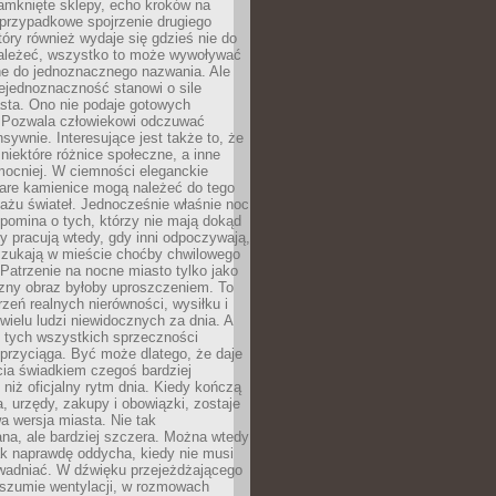
amknięte sklepy, echo kroków na
, przypadkowe spojrzenie drugiego
tóry również wydaje się gdzieś nie do
ależeć, wszystko to może wywoływać
ne do jednoznacznego nazwania. Ale
iejednoznaczność stanowi o sile
sta. Ono nie podaje gotowych
i. Pozwala człowiekowi odczuwać
nsywnie. Interesujące jest także to, że
 niektóre różnice społeczne, a inne
mocniej. W ciemności eleganckie
tare kamienice mogą należeć do tego
ażu świateł. Jednocześnie właśnie noc
ypomina o tych, którzy nie mają dokąd
zy pracują wtedy, gdy inni odpoczywają,
 szukają w mieście choćby chwilowego
 Patrzenie na nocne miasto tylko jako
zny obraz byłoby uproszczeniem. To
rzeń realnych nierówności, wysiłku i
 wielu ludzi niewidocznych za dnia. A
 tych wszystkich sprzeczności
przyciąga. Być może dlatego, że daje
cia świadkiem czegoś bardziej
niż oficjalny rytm dnia. Kiedy kończą
a, urzędy, zakupy i obowiązki, zostaje
 wersja miasta. Nie tak
na, ale bardziej szczera. Można wtedy
ak naprawdę oddycha, kiedy nie musi
wadniać. W dźwięku przejeżdżającego
 szumie wentylacji, w rozmowach