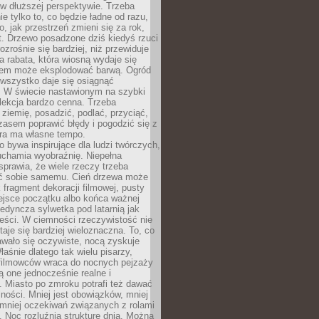
w dłuższej perspektywie. Trzeba
ie tylko to, co będzie ładne od razu,
o, jak przestrzeń zmieni się za rok,
at. Drzewo posadzone dziś kiedyś rzuci
ozrośnie się bardziej, niż przewiduje
a rabata, która wiosną wydaje się
tem może eksplodować barwą. Ogród
 wszystko daje się osiągnąć
. W świecie nastawionym na szybki
o lekcja bardzo cenna. Trzeba
ziemię, posadzić, podlać, przyciąć,
asem poprawić błędy i pogodzić się z
ura ma własne tempo.
 bywa inspirujące dla ludzi twórczych,
uchamia wyobraźnię. Niepełna
prawia, że wiele rzeczy trzeba
ć sobie samemu. Cień drzewa może
 fragment dekoracji filmowej, pusty
ejsce początku albo końca ważnej
ojedyncza sylwetka pod latarnią jak
eści. W ciemności rzeczywistość nie
staje się bardziej wieloznaczna. To, co
wało się oczywiste, nocą zyskuje
łaśnie dlatego tak wielu pisarzy,
 filmowców wraca do nocnych pejzaży
ą one jednocześnie realne i
 Miasto po zmroku potrafi też dawać
ności. Mniej jest obowiązków, mniej
, mniej oczekiwań związanych z rolami
 Noc rozluźnia strukturę dnia. Można