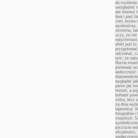
do myślenia 
uwzględnić n
ale również t
dwa i pięć l
cień, krzew r
wyobraźnia, 
skromna, la
uczy, że nie
natychmiast
efekt jest t
przygotować 
odczekać, cz
tym, że nat
Nocne miasto
ponieważ ur
widoczność s
dopowiedzie
wyglądać jak
peron jak mi
historii, a p
bohater powi
znika, lecz 
za dnia wyda
tajemnicę. W
fotografów i
miejskich. S
symboliczne.
poczucie wol
oficjalności
społecznymi.