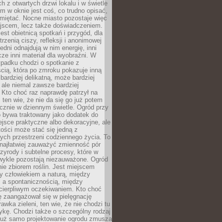
 z otwartych drzwi lokalu i w świetle
tym w oknie jest coś, co trudno opisać,
amiętać. Nocne miasto pozostaje więc
ejscem, lecz także doświadczeniem.
jest obietnicą spotkań i przygód, dla
trzenią ciszy, refleksji i anonimowej
edni odnajdują w nim energię, inni
cze inni materiał dla wyobraźni. W
padku chodzi o spotkanie z
cią, która po zmroku pokazuje inną
bardziej delikatną, może bardziej
 ale niemal zawsze bardziej
Kto choć raz naprawdę patrzył na
 ten wie, że nie da się go już potem
cznie w dziennym świetle. Ogród przy
 bywa traktowany jako dodatek do
jsce praktyczne albo dekoracyjne, ale
ości może stać się jedną z
ych przestrzeni codziennego życia. To
najłatwiej zauważyć zmienność pór
rzyrody i subtelne procesy, które w
wykle pozostają niezauważone. Ogród
ynie zbiorem roślin. Jest miejscem
zy człowiekiem a naturą, między
 a spontanicznością, między
 cierpliwym oczekiwaniem. Kto choć
 zaangażował się w pielęgnację
awka zieleni, ten wie, że nie chodzi tu
tykę. Chodzi także o szczególny rodzaj
Już samo projektowanie ogrodu zmusza