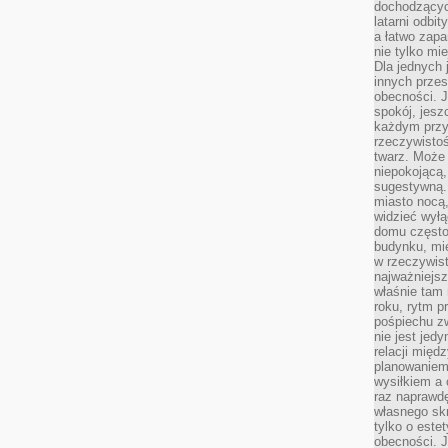
dochodzących
latarni odbi
a łatwo zap
nie tylko mi
Dla jednych 
innych przes
obecności. J
spokój, jesz
każdym przy
rzeczywistoś
twarz. Może 
niepokojącą,
sugestywną. 
miasto nocą,
widzieć wyłą
domu często
budynku, mie
w rzeczywist
najważniejsz
właśnie tam 
roku, rytm p
pośpiechu z
nie jest jed
relacji międ
planowaniem
wysiłkiem a
raz naprawdę
własnego skr
tylko o este
obecności. 