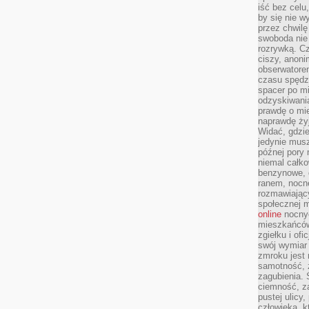
iść bez celu
by się nie w
przez chwilę
swoboda nie 
rozrywką. Cz
ciszy, anoni
obserwatore
czasu spędz
spacer po m
odzyskiwania
prawdę o mie
naprawdę żyj
Widać, gdzie
jedynie mus
późnej pory 
niemal całko
benzynowe, d
ranem, nocne
rozmawiając
społecznej 
online
nocnyc
mieszkańców
zgiełku i of
swój wymiar 
zmroku jest
samotność, 
zagubienia.
ciemność, z
pustej ulicy
człowieka, k