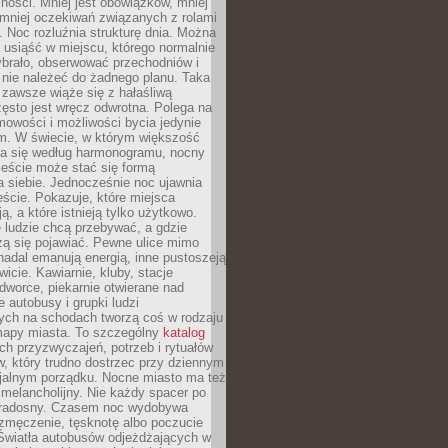
ności. Mniej jest obowiązków, mniej
, mniej oczekiwań związanych z rolami
 Noc rozluźnia strukturę dnia. Można
, usiąść w miejscu, którego normalnie
ybrało, obserwować przechodniów i
 nie należeć do żadnego planu. Taka
zawsze wiąże się z hałaśliwą
ęsto jest wręcz odwrotna. Polega na
mowości i możliwości bycia jedynie
m. W świecie, w którym większość
a się według harmonogramu, nocny
ieście może stać się formą
 siebie. Jednocześnie noc ujawnia
ście. Pokazuje, które miejsca
ą, a które istnieją tylko użytkowo.
 ludzie chcą przebywać, a gdzie
zą się pojawiać. Pewne ulice mimo
nadal emanują energią, inne pustoszeją
wicie. Kawiarnie, kluby, stacje
worce, piekarnie otwierane nad
 autobusy i grupki ludzi
ych na schodach tworzą coś w rodzaju
mapy miasta. To szczególny
katalog
h przyzwyczajeń, potrzeb i rytuałów
, który trudno dostrzec przy dziennym
icjalnym porządku. Nocne miasto ma też
melancholijny. Nie każdy spacer po
 radosny. Czasem noc wydobywa
zmęczenie, tęsknotę albo poczucie
 Światła autobusów odjeżdżających w