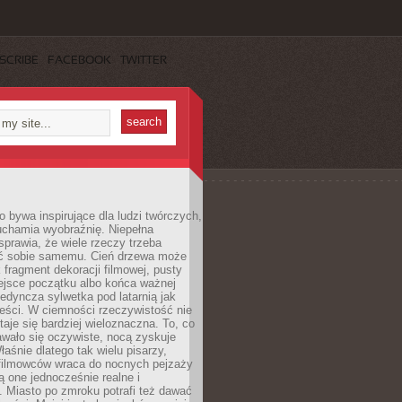
SCRIBE
FACEBOOK
TWITTER
 bywa inspirujące dla ludzi twórczych,
uchamia wyobraźnię. Niepełna
prawia, że wiele rzeczy trzeba
ć sobie samemu. Cień drzewa może
 fragment dekoracji filmowej, pusty
ejsce początku albo końca ważnej
ojedyncza sylwetka pod latarnią jak
eści. W ciemności rzeczywistość nie
staje się bardziej wieloznaczna. To, co
wało się oczywiste, nocą zyskuje
łaśnie dlatego tak wielu pisarzy,
 filmowców wraca do nocnych pejzaży
ą one jednocześnie realne i
 Miasto po zmroku potrafi też dawać