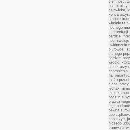
ciemność, z
pustej ulicy
człowieka, k
końca przyn
emocje trud
właśnie ta n
nocnego mia
interpretacj
bardziej inte
noc niweluje
uwidacznia 
biurowce i s
samego pejz
bardziej prz
wrócić, któr
albo którzy
schronienia.
na romantyc
także przest
cichej pracy
jednak mimo
miejska noc 
poczucie by
prawdziwego 
się spotkani
pewna surowa
uporządkowa
zobaczyć, j
niczego udo
tramwaju, w