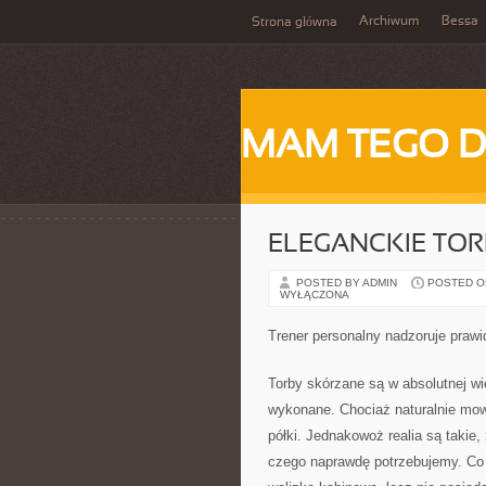
Archiwum
Bessa
Strona główna
MAM TEGO 
ELEGANCKIE TOR
POSTED BY ADMIN
POSTED ON
WYŁĄCZONA
Trener personalny nadzoruje praw
Torby skórzane są w absolutnej wi
wykonane. Chociaż naturalnie mowa 
półki. Jednakowoż realia są takie,
czego naprawdę potrzebujemy. Co w 