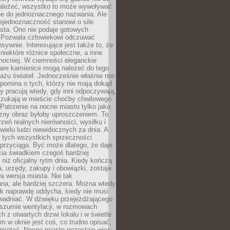
ależeć, wszystko to może wywoływać
ne do jednoznacznego nazwania. Ale
iejednoznaczność stanowi o sile
sta. Ono nie podaje gotowych
i. Pozwala człowiekowi odczuwać
nsywnie. Interesujące jest także to, że
 niektóre różnice społeczne, a inne
mocniej. W ciemności eleganckie
tare kamienice mogą należeć do tego
ażu świateł. Jednocześnie właśnie noc
ypomina o tych, którzy nie mają dokąd
zy pracują wtedy, gdy inni odpoczywają,
 szukają w mieście choćby chwilowego
 Patrzenie na nocne miasto tylko jako
zny obraz byłoby uproszczeniem. To
rzeń realnych nierówności, wysiłku i
 wielu ludzi niewidocznych za dnia. A
 tych wszystkich sprzeczności
przyciąga. Być może dlatego, że daje
cia świadkiem czegoś bardziej
niż oficjalny rytm dnia. Kiedy kończą
a, urzędy, zakupy i obowiązki, zostaje
 wersja miasta. Nie tak
na, ale bardziej szczera. Można wtedy
ak naprawdę oddycha, kiedy nie musi
wadniać. W dźwięku przejeżdżającego
 szumie wentylacji, w rozmowach
 z otwartych drzwi lokalu i w świetle
tym w oknie jest coś, co trudno opisać,
amiętać. Nocne miasto pozostaje więc