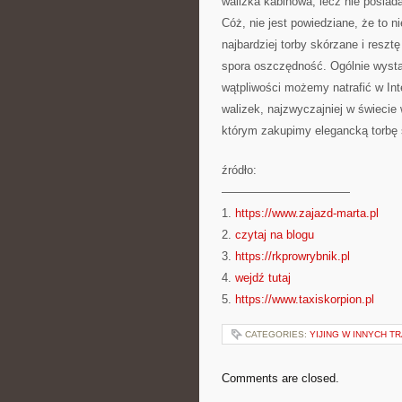
walizka kabinowa, lecz nie posia
Cóż, nie jest powiedziane, że to n
najbardziej torby skórzane i reszt
spora oszczędność. Ogólnie wysta
wątpliwości możemy natrafić w Inte
walizek, najzwyczajniej w świecie
którym zakupimy elegancką torbę 
źródło:
———————————
1.
https://www.zajazd-marta.pl
2.
czytaj na blogu
3.
https://rkprowrybnik.pl
4.
wejdź tutaj
5.
https://www.taxiskorpion.pl
CATEGORIES:
YIJING W INNYCH 
Comments are closed.