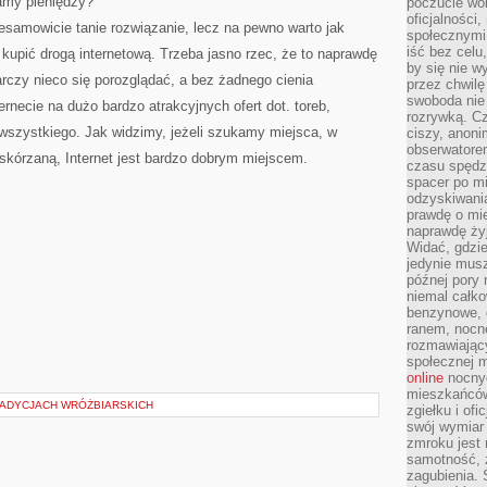
damy pieniędzy?
poczucie wol
oficjalności
iesamowicie tanie rozwiązanie, lecz na pewno warto jak
społecznymi.
iść bez celu
ę kupić drogą internetową. Trzeba jasno rzec, że to naprawdę
by się nie w
rczy nieco się porozglądać, a bez żadnego cienia
przez chwilę
swoboda nie 
rnecie na dużo bardzo atrakcyjnych ofert dot. toreb,
rozrywką. Cz
 wszystkiego. Jak widzimy, jeżeli szukamy miejsca, w
ciszy, anoni
obserwatore
skórzaną, Internet jest bardzo dobrym miejscem.
czasu spędz
spacer po m
odzyskiwania
prawdę o mie
naprawdę żyj
Widać, gdzie
jedynie mus
późnej pory 
niemal całko
benzynowe, d
ranem, nocne
rozmawiając
społecznej 
online
nocnyc
mieszkańców
TRADYCJACH WRÓŻBIARSKICH
zgiełku i of
swój wymiar 
zmroku jest
samotność, 
zagubienia.