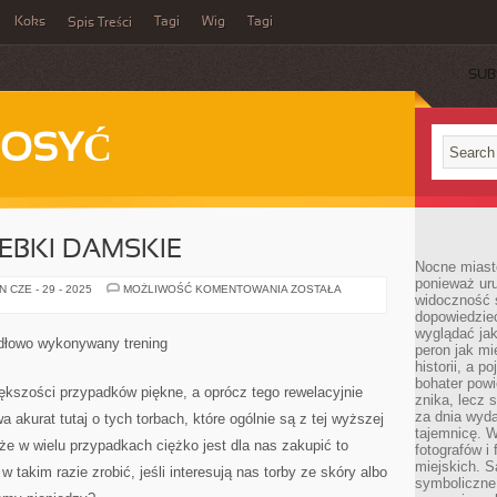
Koks
Tagi
Wig
Tagi
Spis Treści
SUB
DOSYĆ
EBKI DAMSKIE
Nocne miasto
ponieważ ur
ELEGANCKIE
 CZE - 29 - 2025
MOŻLIWOŚĆ KOMENTOWANIA
ZOSTAŁA
widoczność s
TOREBKI
DAMSKIE
dopowiedzie
wyglądać jak
idłowo wykonywany trening
peron jak mi
historii, a p
bohater powi
ększości przypadków piękne, a oprócz tego rewelacyjnie
znika, lecz 
za dnia wyda
akurat tutaj o tych torbach, które ogólnie są z tej wyższej
tajemnicę. W
 że w wielu przypadkach ciężko jest dla nas zakupić to
fotografów i
miejskich. S
takim razie zrobić, jeśli interesują nas torby ze skóry albo
symboliczne.