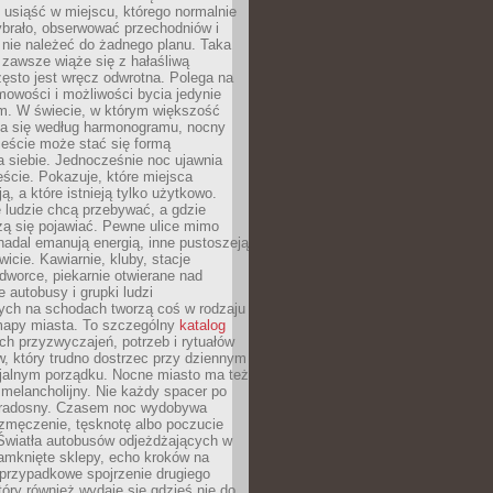
, usiąść w miejscu, którego normalnie
ybrało, obserwować przechodniów i
 nie należeć do żadnego planu. Taka
zawsze wiąże się z hałaśliwą
ęsto jest wręcz odwrotna. Polega na
mowości i możliwości bycia jedynie
m. W świecie, w którym większość
a się według harmonogramu, nocny
ieście może stać się formą
 siebie. Jednocześnie noc ujawnia
ście. Pokazuje, które miejsca
ą, a które istnieją tylko użytkowo.
 ludzie chcą przebywać, a gdzie
zą się pojawiać. Pewne ulice mimo
nadal emanują energią, inne pustoszeją
wicie. Kawiarnie, kluby, stacje
worce, piekarnie otwierane nad
 autobusy i grupki ludzi
ych na schodach tworzą coś w rodzaju
mapy miasta. To szczególny
katalog
h przyzwyczajeń, potrzeb i rytuałów
, który trudno dostrzec przy dziennym
icjalnym porządku. Nocne miasto ma też
melancholijny. Nie każdy spacer po
 radosny. Czasem noc wydobywa
zmęczenie, tęsknotę albo poczucie
 Światła autobusów odjeżdżających w
amknięte sklepy, echo kroków na
, przypadkowe spojrzenie drugiego
tóry również wydaje się gdzieś nie do