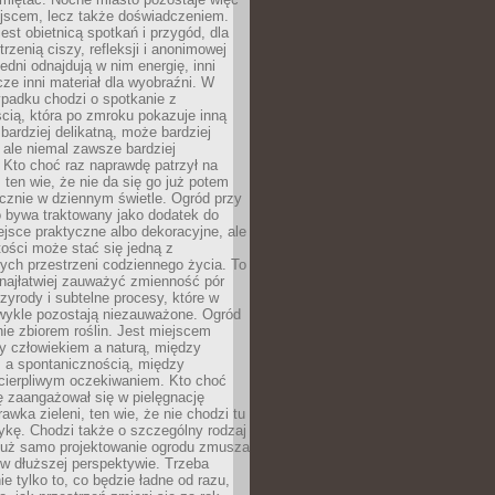
ejscem, lecz także doświadczeniem.
jest obietnicą spotkań i przygód, dla
trzenią ciszy, refleksji i anonimowej
edni odnajdują w nim energię, inni
cze inni materiał dla wyobraźni. W
padku chodzi o spotkanie z
cią, która po zmroku pokazuje inną
bardziej delikatną, może bardziej
 ale niemal zawsze bardziej
Kto choć raz naprawdę patrzył na
 ten wie, że nie da się go już potem
cznie w dziennym świetle. Ogród przy
 bywa traktowany jako dodatek do
jsce praktyczne albo dekoracyjne, ale
ości może stać się jedną z
ych przestrzeni codziennego życia. To
najłatwiej zauważyć zmienność pór
rzyrody i subtelne procesy, które w
wykle pozostają niezauważone. Ogród
ynie zbiorem roślin. Jest miejscem
zy człowiekiem a naturą, między
 a spontanicznością, między
 cierpliwym oczekiwaniem. Kto choć
 zaangażował się w pielęgnację
awka zieleni, ten wie, że nie chodzi tu
tykę. Chodzi także o szczególny rodzaj
Już samo projektowanie ogrodu zmusza
w dłuższej perspektywie. Trzeba
ie tylko to, co będzie ładne od razu,