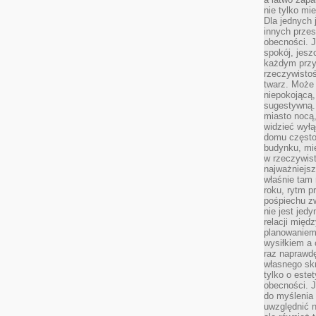
nie tylko mi
Dla jednych 
innych przes
obecności. J
spokój, jesz
każdym przy
rzeczywistoś
twarz. Może 
niepokojącą,
sugestywną. 
miasto nocą,
widzieć wyłą
domu często
budynku, mie
w rzeczywist
najważniejsz
właśnie tam 
roku, rytm p
pośpiechu z
nie jest jed
relacji międ
planowaniem
wysiłkiem a
raz naprawdę
własnego skr
tylko o este
obecności. 
do myślenia 
uwzględnić n