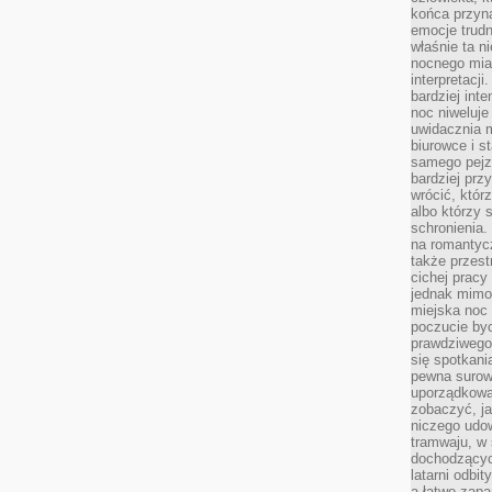
końca przyn
emocje trud
właśnie ta n
nocnego mia
interpretacj
bardziej inte
noc niweluje
uwidacznia 
biurowce i s
samego pejz
bardziej prz
wrócić, któr
albo którzy
schronienia.
na romantyc
także przest
cichej pracy
jednak mimo
miejska noc 
poczucie by
prawdziwego 
się spotkani
pewna surowa
uporządkowa
zobaczyć, j
niczego udo
tramwaju, w
dochodzących
latarni odbi
a łatwo zap