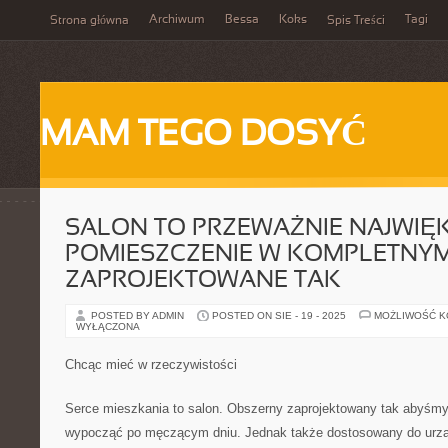
Archiwum
Bessa
Koks
Tagi
Strona główna
Spis Treści
MAM TEGO DOSYĆ
SALON TO PRZEWAŻNIE NAJWIĘ
POMIESZCZENIE W KOMPLETNY
ZAPROJEKTOWANE TAK
POSTED BY ADMIN
POSTED ON SIE - 19 - 2025
MOŻLIWOŚĆ 
WYŁĄCZONA
Chcąc mieć w rzeczywistości
Serce mieszkania to salon. Obszerny zaprojektowany tak abyśmy b
wypocząć po męczącym dniu. Jednak także dostosowany do urzą