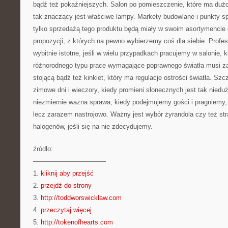
bądź też pokaźniejszych. Salon po pomieszczenie, które ma dużo 
tak znaczący jest właściwe lampy. Markety budowlane i punkty sp
tylko sprzedażą tego produktu będą miały w swoim asortymencie 
propozycji, z których na pewno wybierzemy coś dla siebie. Profesj
wybitnie istotne, jeśli w wielu przypadkach pracujemy w salonie,
różnorodnego typu prace wymagające poprawnego światła musi z
stojącą bądź też kinkiet, który ma regulacje ostrości światła. Szcz
zimowe dni i wieczory, kiedy promieni słonecznych jest tak nieduż
niezmiernie ważna sprawa, kiedy podejmujemy gości i pragniemy, 
lecz zarazem nastrojowo. Ważny jest wybór żyrandola czy też st
halogenów, jeśli się na nie zdecydujemy.
źródło:
———————————
1.
kliknij aby przejść
2.
przejdź do strony
3.
http://toddworswicklaw.com
4.
przeczytaj więcej
5.
http://tokenofhearts.com