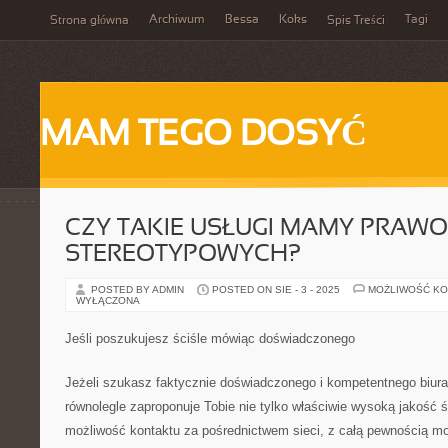
Archiwum
Bessa
Koks
Tagi
Strona główna
Spis Treści
MAM TEGO DOSYĆ
CZY TAKIE USŁUGI MAMY PRAWO
STEREOTYPOWYCH?
POSTED BY ADMIN
POSTED ON SIE - 3 - 2025
MOŻLIWOŚĆ K
WYŁĄCZONA
Jeśli poszukujesz ściśle mówiąc doświadczonego
Jeżeli szukasz faktycznie doświadczonego i kompetentnego biur
równolegle zaproponuje Tobie nie tylko właściwie wysoką jakość 
możliwość kontaktu za pośrednictwem sieci, z całą pewnością m