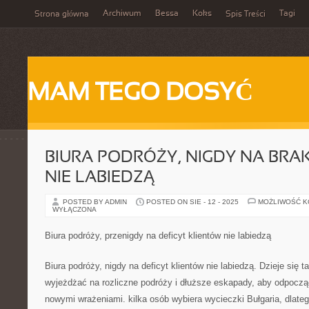
Archiwum
Bessa
Koks
Tagi
Strona główna
Spis Treści
MAM TEGO DOSYĆ
BIURA PODRÓŻY, NIGDY NA BRA
NIE LABIEDZĄ
POSTED BY ADMIN
POSTED ON SIE - 12 - 2025
MOŻLIWOŚĆ 
WYŁĄCZONA
Biura podróży, przenigdy na deficyt klientów nie labiedzą
Biura podróży, nigdy na deficyt klientów nie labiedzą. Dzieje się ta
wyjeżdżać na rozliczne podróży i dłuższe eskapady, aby odpocząć
nowymi wrażeniami. kilka osób wybiera wycieczki Bułgaria, dlate