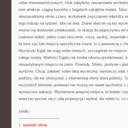
sobie równowartościowych. Urok zabytków, niesamowita architektur
inne atrakcje, ciągną turystów z bogatych zakątków świata. Taka
nieuzasadniony okres czasu, aczkolwiek zwyczajowo odjeżdża s
tego rodzaju na tydzień, albo na dwa. Znane obecnie są też wyci
można się doskonale zrelaksować, to okazja do wypoczynku od w
cudowne widoki, pełne czaru otoczenie, cisza, spokój, wspaniał
ile ktoś zaś lubi miejsca specyficznie znane, to z pewnością z ch
Wycieczki Egipt nie mają sobie równych, szczególnie że miejsce
całego świata. Wartości Egiptu nie trzeba nikomu przedstawiać, 
niespotykanym miejscu na ziemi. Piramidy, Sfinks, pustynie i plaż
wyróżnia. Chcąc załatwić sobie taką wycieczkę, wystarczy udać s
podróży, lub też skorzystać z internetowej oferty biura podróży. 
wszystkich klientów, ponieważ nie muszą oni nawet wychodzić z 
wymarzone wakacje. Wymienione powyżej miejsca, to ledwie część
wówczas poznać się z całą propozycją i wybrać dla siebie to, co 
źródło:
———————————
1.
sprawdź ofertę