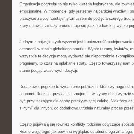
Organizacja pogrzebu to nie tylko kwestia logistyczna, ale równ
emocjonalne. W momencie, gdy jesteśmy najbardziej wrażliwi i p
przeżycie żałoby, zostajemy zmuszeni do podjęcia szeregu trudny
który sprawia, że cały proces staje się jeszcze bardziej wyczerpu
Jednym z największych wyzwań jest konieczność podejmowania 
ceremonii w stanie głębokiego smutku. Wybór trumny, kwiatów, m
wszystkie te decyzje mogą wydawać się niepotrzebnie skompliko
pragniemy, to czas na opłakanie straty. Często towarzyszy nam p
stanie podjąć właściwych decyzji.
Dodatkowo, pogrzeb to wydarzenie publiczne, które wymaga od na
osobami. Rodzina, przyjaciele, znajomi – wszyscy chcą wyrazić 
być przytłaczające dla osoby przeżywającej żałobę. Niektórzy cz
silnymi” dla innych, co dodatkowo utrudnia naturalny proces prze
Często pojawiają się również konflikty rodzinne dotyczące sposob
Różne wizje tego, jak powinna wyglądać ostatnia droga zmarłego