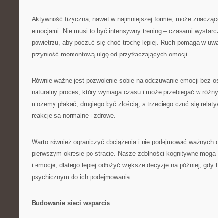
Aktywność fizyczna, nawet w najmniejszej formie, może znacząc
emocjami. Nie musi to być intensywny trening – czasami wystar
powietrzu, aby poczuć się choć trochę lepiej. Ruch pomaga w uwa
przynieść momentową ulgę od przytłaczających emocji.
Równie ważne jest pozwolenie sobie na odczuwanie emocji bez os
naturalny proces, który wymaga czasu i może przebiegać w różn
możemy płakać, drugiego być złością, a trzeciego czuć się relaty
reakcje są normalne i zdrowe.
Warto również ograniczyć obciążenia i nie podejmować ważnych 
pierwszym okresie po stracie. Nasze zdolności kognitywne mogą 
i emocje, dlatego lepiej odłożyć większe decyzje na później, gd
psychicznym do ich podejmowania.
Budowanie sieci wsparcia