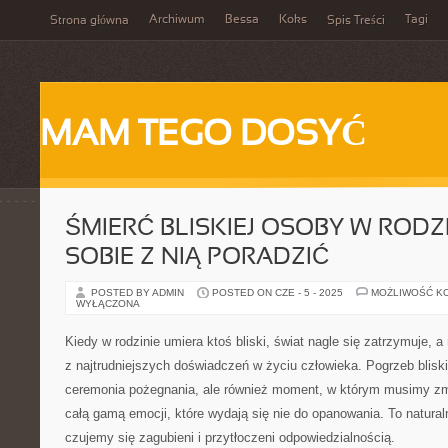
Archiwum
Bessa
Koks
Tagi
Strona główna
Spis Treści
MAM TEGO DOSYĆ
ŚMIERĆ BLISKIEJ OSOBY W RODZI
SOBIE Z NIĄ PORADZIĆ
POSTED BY ADMIN
POSTED ON CZE - 5 - 2025
MOŻLIWOŚĆ K
WYŁĄCZONA
Kiedy w rodzinie umiera ktoś bliski, świat nagle się zatrzymuje,
z najtrudniejszych doświadczeń w życiu człowieka. Pogrzeb bliskie
ceremonia pożegnania, ale również moment, w którym musimy zmi
całą gamą emocji, które wydają się nie do opanowania. To natural
czujemy się zagubieni i przytłoczeni odpowiedzialnością.