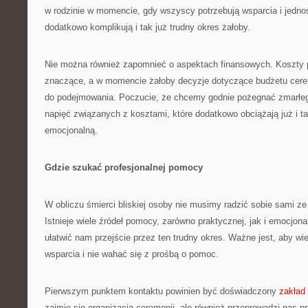
w rodzinie w momencie, gdy wszyscy potrzebują wsparcia i jednoś
dodatkowo komplikują i tak już trudny okres żałoby.
Nie można również zapomnieć o aspektach finansowych. Koszty
znaczące, a w momencie żałoby decyzje dotyczące budżetu cerem
do podejmowania. Poczucie, że chcemy godnie pożegnać zmarłe
napięć związanych z kosztami, które dodatkowo obciążają już i ta
emocjonalną.
Gdzie szukać profesjonalnej pomocy
W obliczu śmierci bliskiej osoby nie musimy radzić sobie sami z
Istnieje wiele źródeł pomocy, zarówno praktycznej, jak i emocjon
ułatwić nam przejście przez ten trudny okres. Ważne jest, aby wi
wsparcia i nie wahać się z prośbą o pomoc.
Pierwszym punktem kontaktu powinien być doświadczony
zakład
zajmie się organizacją ceremonii, ale również przeprowadzi nas 