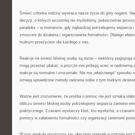
Śmierć członka rodziny wywraca nasze życie do góry nogami. Nag
decyzji, o których wcześniej nie myśleliśmy, jednocześnie przeży
paradoks – w momencie, gdy najbardziej potrzebujemy wsparcia i
zmuszeni do działania i organizowania formalności. Dlatego właśni
trudnym przeżyciem dla każdego z nas.
Reakcje na śmierć bliskiej osoby są różne – niektórzy pogrążają si
mogą przestać płakać, a jeszcze inni próbują uciec w nadmierną
reakcje są normalne i zrozumiałe. Nie ma „właściwego” sposobu n
istnieją sprawdzone metody radzenia sobie z tym trudnym okrese
Ważne jest zrozumienie, że prośba o pomoc nie jest oznaką słab
obliczu śmierci bliskiej osoby potrzebujemy wsparcia zarówno emo
praktycznego. Czasami wystarczy ktoś, kto wysłucha, a czasami
pomocy w załatwieniu formalności czy organizacji ceremonii poże
W tym artykule przyjrzymy się, dlaczego pogrzeb w rodzinie jest