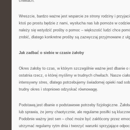
chwilach.
Wreszcie, bardzo ważne jest wsparcie ze strony rodziny i przyjac
ktoś po prostu będzie z nami, wysłucha nas lub pomoże w codzi
należy się wstydzić prośby o pomoc – większość ludzi chce pomóc
zrobić, dlatego konkretne prośby są zazwyczaj przyjmowane z ulg
Jak zadbać o siebie w czasie żałoby
Okres żałoby to czas, w którym szczególnie ważne jest dbanie o s
ostatnia rzecz, o której myślimy w trudnych chwilach. Nasze ciał
intensywny stres, dlatego potrzebujemy świadomej opieki nad so
trudny okres i stopniowo odzyskać równowagę.
Podstawą jest dbanie o podstawowe potrzeby fizjologiczne. Żałob
lub sprawia, że jemy chaotycznie, ale regularne posiłki są kluczow
Podobnie ważny jest sen – choć może być zakłócony przez emocje
utrzymać regularny rytm dnia i tworzyć warunki sprzyjające odpo