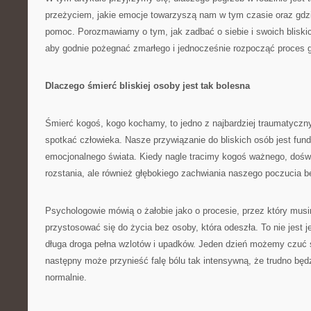
przeżyciem, jakie emocje towarzyszą nam w tym czasie oraz gd
pomoc. Porozmawiamy o tym, jak zadbać o siebie i swoich bliski
aby godnie pożegnać zmarłego i jednocześnie rozpocząć proces go
Dlaczego śmierć bliskiej osoby jest tak bolesna
Śmierć kogoś, kogo kochamy, to jedno z najbardziej traumatycz
spotkać człowieka. Nasze przywiązanie do bliskich osób jest f
emocjonalnego świata. Kiedy nagle tracimy kogoś ważnego, dośw
rozstania, ale również głębokiego zachwiania naszego poczucia be
Psychologowie mówią o żałobie jako o procesie, przez który musi
przystosować się do życia bez osoby, która odeszła. To nie jest 
długa droga pełna wzlotów i upadków. Jeden dzień możemy czuć s
następny może przynieść falę bólu tak intensywną, że trudno bę
normalnie.