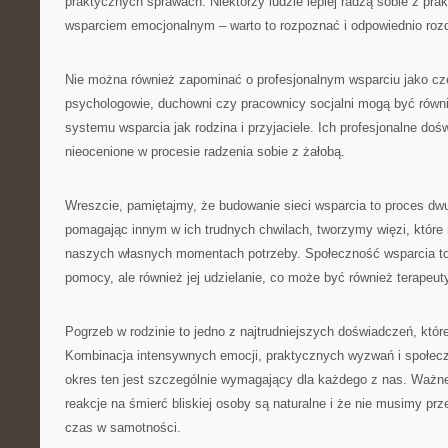
praktycznych sprawach. Niektórzy ludzie lepiej radzą sobie z pra
wsparciem emocjonalnym – warto to rozpoznać i odpowiednio rozdz
Nie można również zapominać o profesjonalnym wsparciu jako częś
psychologowie, duchowni czy pracownicy socjalni mogą być rów
systemu wsparcia jak rodzina i przyjaciele. Ich profesjonalne do
nieocenione w procesie radzenia sobie z żałobą.
Wreszcie, pamiętajmy, że budowanie sieci wsparcia to proces dw
pomagając innym w ich trudnych chwilach, tworzymy więzi, któr
naszych własnych momentach potrzeby. Społeczność wsparcia to 
pomocy, ale również jej udzielanie, co może być również terapeut
Pogrzeb w rodzinie to jedno z najtrudniejszych doświadczeń, któ
Kombinacja intensywnych emocji, praktycznych wyzwań i społec
okres ten jest szczególnie wymagający dla każdego z nas. Ważne
reakcje na śmierć bliskiej osoby są naturalne i że nie musimy prz
czas w samotności.