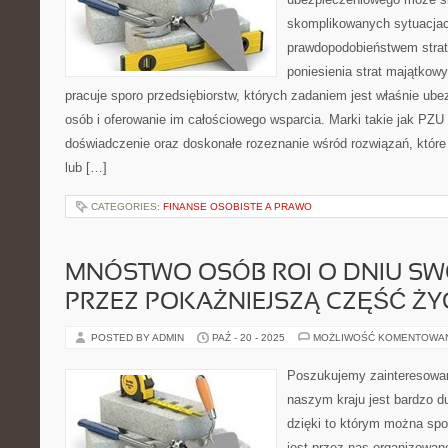
skomplikowanych sytuacjac
prawdopodobieństwem straty
poniesienia strat majątkow
pracuje sporo przedsiębiorstw, których zadaniem jest właśnie ub
osób i oferowanie im całościowego wsparcia. Marki takie jak PZU 
doświadczenie oraz doskonałe rozeznanie wśród rozwiązań, kt
lub […]
CATEGORIES:
FINANSE OSOBISTE A PRAWO
MNÓSTWO OSÓB ROI O DNIU SW
PRZEZ POKAŻNIEJSZĄ CZĘŚĆ ŻY
POSTED BY ADMIN
PAŹ - 20 - 2025
MOŻLIWOŚĆ KOMENTOWA
Poszukujemy zainteresow
naszym kraju jest bardzo 
dzięki to którym można sp
jest przez nas organizowan