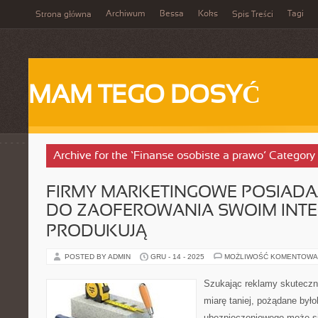
Archiwum
Bessa
Koks
Tagi
Strona główna
Spis Treści
MAM TEGO DOSYĆ
Archive for the ‘Finanse osobiste a prawo’ Category
FIRMY MARKETINGOWE POSIAD
DO ZAOFEROWANIA SWOIM INT
PRODUKUJĄ
POSTED BY ADMIN
GRU - 14 - 2025
MOŻLIWOŚĆ KOMENTOWA
Szukając reklamy skutecznej
miarę taniej, pożądane był
ubezpieczeniowego może si