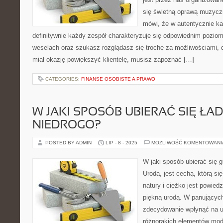
się świetną oprawą muzyczn
mówi, że w autentycznie ka
definitywnie każdy zespół charakteryzuje się odpowiednim pozio
weselach oraz szukasz rozglądasz się trochę za możliwościami, d
miał okazję powiększyć klientelę, musisz zapoznać […]
CATEGORIES:
FINANSE OSOBISTE A PRAWO
W JAKI SPOSÓB UBIERAĆ SIĘ ŁAD
NIEDROGO?
POSTED BY ADMIN
LIP - 8 - 2025
MOŻLIWOŚĆ KOMENTOWAN
W jaki sposób ubierać się g
Uroda, jest cechą, którą si
natury i ciężko jest powied
piękną urodą. W panujących
zdecydowanie wpłynąć na u
różnorakich elementów mody