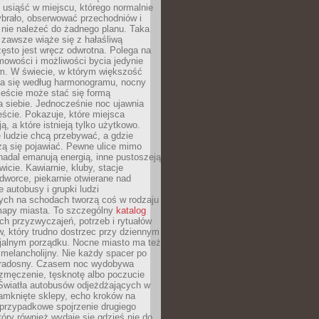
, usiąść w miejscu, którego normalnie
ybrało, obserwować przechodniów i
 nie należeć do żadnego planu. Taka
zawsze wiąże się z hałaśliwą
ęsto jest wręcz odwrotna. Polega na
mowości i możliwości bycia jedynie
m. W świecie, w którym większość
a się według harmonogramu, nocny
ieście może stać się formą
 siebie. Jednocześnie noc ujawnia
ście. Pokazuje, które miejsca
ą, a które istnieją tylko użytkowo.
 ludzie chcą przebywać, a gdzie
zą się pojawiać. Pewne ulice mimo
nadal emanują energią, inne pustoszeją
wicie. Kawiarnie, kluby, stacje
worce, piekarnie otwierane nad
 autobusy i grupki ludzi
ych na schodach tworzą coś w rodzaju
mapy miasta. To szczególny
katalog
h przyzwyczajeń, potrzeb i rytuałów
, który trudno dostrzec przy dziennym
icjalnym porządku. Nocne miasto ma też
melancholijny. Nie każdy spacer po
 radosny. Czasem noc wydobywa
zmęczenie, tęsknotę albo poczucie
 Światła autobusów odjeżdżających w
amknięte sklepy, echo kroków na
, przypadkowe spojrzenie drugiego
tóry również wydaje się gdzieś nie do