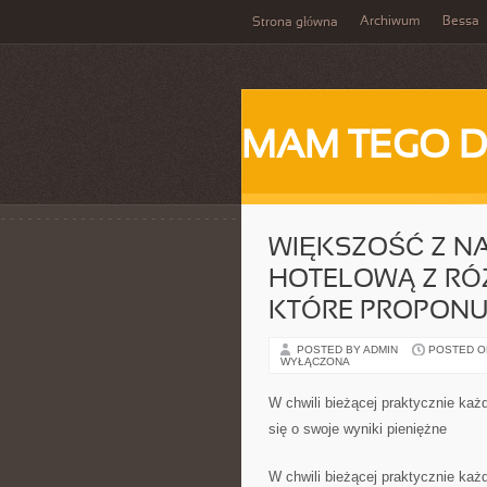
Archiwum
Bessa
Strona główna
MAM TEGO 
WIĘKSZOŚĆ Z NA
HOTELOWĄ Z RÓ
KTÓRE PROPONU
POSTED BY ADMIN
POSTED ON 
WYŁĄCZONA
W chwili bieżącej praktycznie każ
się o swoje wyniki pieniężne
W chwili bieżącej praktycznie każ