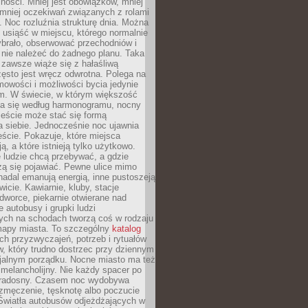
ności. Mniej jest obowiązków, mniej
, mniej oczekiwań związanych z rolami
 Noc rozluźnia strukturę dnia. Można
, usiąść w miejscu, którego normalnie
ybrało, obserwować przechodniów i
 nie należeć do żadnego planu. Taka
zawsze wiąże się z hałaśliwą
ęsto jest wręcz odwrotna. Polega na
mowości i możliwości bycia jedynie
m. W świecie, w którym większość
a się według harmonogramu, nocny
ieście może stać się formą
 siebie. Jednocześnie noc ujawnia
ście. Pokazuje, które miejsca
ą, a które istnieją tylko użytkowo.
 ludzie chcą przebywać, a gdzie
zą się pojawiać. Pewne ulice mimo
nadal emanują energią, inne pustoszeją
wicie. Kawiarnie, kluby, stacje
worce, piekarnie otwierane nad
 autobusy i grupki ludzi
ych na schodach tworzą coś w rodzaju
mapy miasta. To szczególny
katalog
h przyzwyczajeń, potrzeb i rytuałów
, który trudno dostrzec przy dziennym
icjalnym porządku. Nocne miasto ma też
melancholijny. Nie każdy spacer po
 radosny. Czasem noc wydobywa
zmęczenie, tęsknotę albo poczucie
 Światła autobusów odjeżdżających w