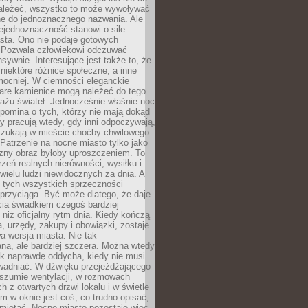
ależeć, wszystko to może wywoływać
ne do jednoznacznego nazwania. Ale
iejednoznaczność stanowi o sile
sta. Ono nie podaje gotowych
i. Pozwala człowiekowi odczuwać
nsywnie. Interesujące jest także to, że
 niektóre różnice społeczne, a inne
mocniej. W ciemności eleganckie
tare kamienice mogą należeć do tego
ażu świateł. Jednocześnie właśnie noc
ypomina o tych, którzy nie mają dokąd
zy pracują wtedy, gdy inni odpoczywają,
 szukają w mieście choćby chwilowego
 Patrzenie na nocne miasto tylko jako
zny obraz byłoby uproszczeniem. To
rzeń realnych nierówności, wysiłku i
 wielu ludzi niewidocznych za dnia. A
 tych wszystkich sprzeczności
przyciąga. Być może dlatego, że daje
cia świadkiem czegoś bardziej
niż oficjalny rytm dnia. Kiedy kończą
a, urzędy, zakupy i obowiązki, zostaje
 wersja miasta. Nie tak
na, ale bardziej szczera. Można wtedy
ak naprawdę oddycha, kiedy nie musi
wadniać. W dźwięku przejeżdżającego
 szumie wentylacji, w rozmowach
 z otwartych drzwi lokalu i w świetle
tym w oknie jest coś, co trudno opisać,
amiętać. Nocne miasto pozostaje więc