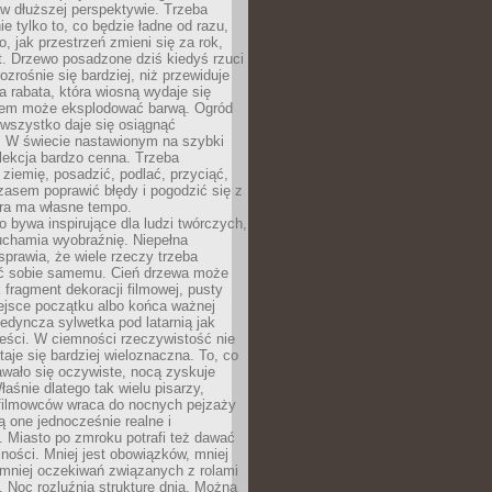
w dłuższej perspektywie. Trzeba
ie tylko to, co będzie ładne od razu,
o, jak przestrzeń zmieni się za rok,
at. Drzewo posadzone dziś kiedyś rzuci
ozrośnie się bardziej, niż przewiduje
a rabata, która wiosną wydaje się
tem może eksplodować barwą. Ogród
 wszystko daje się osiągnąć
. W świecie nastawionym na szybki
o lekcja bardzo cenna. Trzeba
ziemię, posadzić, podlać, przyciąć,
asem poprawić błędy i pogodzić się z
ura ma własne tempo.
 bywa inspirujące dla ludzi twórczych,
uchamia wyobraźnię. Niepełna
prawia, że wiele rzeczy trzeba
ć sobie samemu. Cień drzewa może
 fragment dekoracji filmowej, pusty
ejsce początku albo końca ważnej
ojedyncza sylwetka pod latarnią jak
eści. W ciemności rzeczywistość nie
staje się bardziej wieloznaczna. To, co
wało się oczywiste, nocą zyskuje
łaśnie dlatego tak wielu pisarzy,
 filmowców wraca do nocnych pejzaży
ą one jednocześnie realne i
 Miasto po zmroku potrafi też dawać
ności. Mniej jest obowiązków, mniej
, mniej oczekiwań związanych z rolami
 Noc rozluźnia strukturę dnia. Można