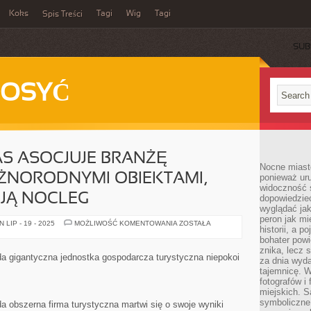
Koks
Tagi
Wig
Tagi
Spis Treści
SUB
DOSYĆ
S ASOCJUJE BRANŻĘ
Nocne miasto
ŻNORODNYMI OBIEKTAMI,
ponieważ ur
widoczność s
JĄ NOCLEG
dopowiedzie
wyglądać jak
peron jak mi
WIĘKSZOŚĆ
LIP - 19 - 2025
MOŻLIWOŚĆ KOMENTOWANIA
ZOSTAŁA
historii, a p
Z
NAS
bohater powi
ASOCJUJE
znika, lecz 
BRANŻĘ
da gigantyczna jednostka gospodarcza turystyczna niepokoi
za dnia wyda
HOTELOWĄ
Z
tajemnicę. W
RÓŻNORODNYMI
fotografów i
OBIEKTAMI,
miejskich. S
KTÓRE
PROPONUJĄ
symboliczne.
da obszerna firma turystyczna martwi się o swoje wyniki
NOCLEG