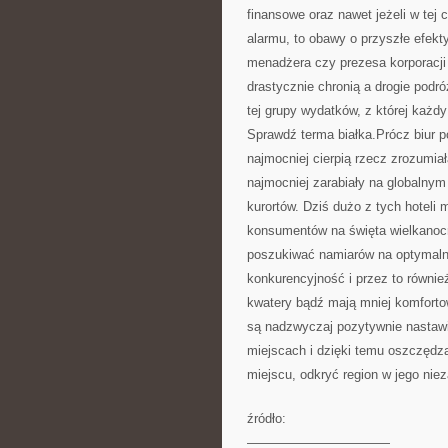
finansowe oraz nawet jeżeli w te
alarmu, to obawy o przyszłe efekt
menadżera czy prezesa korporacji 
drastycznie chronią a drogie podró
tej grupy wydatków, z której każ
Sprawdź terma białka.Prócz biur p
najmocniej cierpią rzecz zrozumiała
najmocniej zarabiały na globalnym
kurortów. Dziś dużo z tych hoteli
konsumentów na święta wielkanocn
poszukiwać namiarów na optymalne
konkurencyjność i przez to równie
kwatery bądź mają mniej komfortow
są nadzwyczaj pozytywnie nastaw
miejscach i dzięki temu oszczędz
miejscu, odkryć region w jego niez
źródło:
———————————