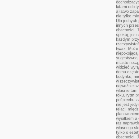
dochodzących
latarni odbi
a łatwo zap
nie tylko mi
Dla jednych 
innych przes
obecności. J
spokój, jesz
każdym przy
rzeczywistoś
twarz. Może 
niepokojącą,
sugestywną. 
miasto nocą,
widzieć wyłą
domu często
budynku, mie
w rzeczywist
najważniejsz
właśnie tam 
roku, rytm p
pośpiechu z
nie jest jed
relacji międ
planowaniem
wysiłkiem a
raz naprawdę
własnego skr
tylko o este
obecności. 