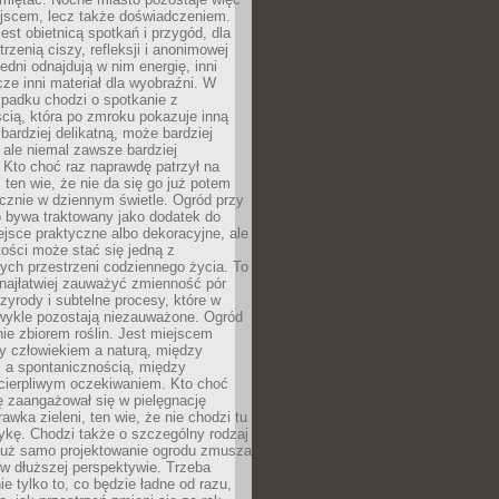
ejscem, lecz także doświadczeniem.
jest obietnicą spotkań i przygód, dla
trzenią ciszy, refleksji i anonimowej
edni odnajdują w nim energię, inni
cze inni materiał dla wyobraźni. W
padku chodzi o spotkanie z
cią, która po zmroku pokazuje inną
bardziej delikatną, może bardziej
 ale niemal zawsze bardziej
Kto choć raz naprawdę patrzył na
 ten wie, że nie da się go już potem
cznie w dziennym świetle. Ogród przy
 bywa traktowany jako dodatek do
jsce praktyczne albo dekoracyjne, ale
ości może stać się jedną z
ych przestrzeni codziennego życia. To
najłatwiej zauważyć zmienność pór
rzyrody i subtelne procesy, które w
wykle pozostają niezauważone. Ogród
ynie zbiorem roślin. Jest miejscem
zy człowiekiem a naturą, między
 a spontanicznością, między
 cierpliwym oczekiwaniem. Kto choć
 zaangażował się w pielęgnację
awka zieleni, ten wie, że nie chodzi tu
tykę. Chodzi także o szczególny rodzaj
Już samo projektowanie ogrodu zmusza
w dłuższej perspektywie. Trzeba
ie tylko to, co będzie ładne od razu,