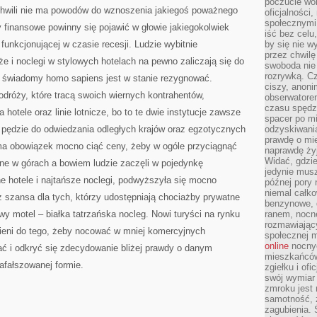
poczucie wol
j chwili nie ma powodów do wznoszenia jakiegoś poważnego
oficjalności
społecznymi.
y finansowe powinny się pojawić w głowie jakiegokolwiek
iść bez celu
funkcjonującej w czasie recesji. Ludzie wybitnie
by się nie w
przez chwilę
że i noclegi w stylowych hotelach na pewno zaliczają się do
swoboda nie 
rozrywką. Cz
dy świadomy homo sapiens jest w stanie rezygnować.
ciszy, anoni
odróży, które tracą swoich wiernych kontrahentów,
obserwatore
czasu spędz
 hotele oraz linie lotnicze, bo to te dwie instytucje zawsze
spacer po m
 pędzie do odwiedzania odległych krajów oraz egzotycznych
odzyskiwania
prawdę o mie
 ma obowiązek mocno ciąć ceny, żeby w ogóle przyciągnąć
naprawdę żyj
Widać, gdzie
e w górach a bowiem ludzie zaczęli w pojedynkę
jedynie mus
 hotele i najtańsze noclegi, podwyższyła się mocno
późnej pory 
niemal całko
ż szansa dla tych, którzy udostępniają chociażby prywatne
benzynowe, d
y motel – białka tatrzańska nocleg. Nowi turyści na rynku
ranem, nocne
rozmawiając
ieni do tego, żeby nocować w mniej komercyjnych
społecznej 
online
nocnyc
ać i odkryć się zdecydowanie bliżej prawdy o danym
mieszkańców
afałszowanej formie.
zgiełku i of
swój wymiar 
zmroku jest
samotność, 
zagubienia.