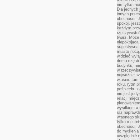
nie tylko mi
Dla jednych 
innych przes
obecności. J
spokój, jesz
każdym przy
rzeczywistoś
twarz. Może 
niepokojącą,
sugestywną. 
miasto nocą,
widzieć wyłą
domu często
budynku, mie
w rzeczywist
najważniejsz
właśnie tam 
roku, rytm p
pośpiechu z
nie jest jed
relacji międ
planowaniem
wysiłkiem a
raz naprawdę
własnego skr
tylko o este
obecności. 
do myślenia 
uwzględnić n