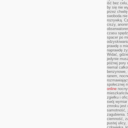
iść bez celu
by się nie w
przez chwilę
swoboda nie 
rozrywką. Cz
ciszy, anoni
obserwatore
czasu spędz
spacer po m
odzyskiwania
prawdę o mie
naprawdę żyj
Widać, gdzie
jedynie mus
późnej pory 
niemal całko
benzynowe, d
ranem, nocne
rozmawiając
społecznej 
online
nocnyc
mieszkańców
zgiełku i of
swój wymiar 
zmroku jest
samotność, 
zagubienia.
ciemność, z
pustej ulicy
człowieka, k