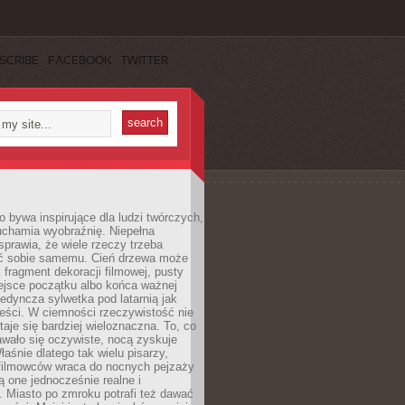
SCRIBE
FACEBOOK
TWITTER
 bywa inspirujące dla ludzi twórczych,
uchamia wyobraźnię. Niepełna
prawia, że wiele rzeczy trzeba
ć sobie samemu. Cień drzewa może
 fragment dekoracji filmowej, pusty
ejsce początku albo końca ważnej
ojedyncza sylwetka pod latarnią jak
eści. W ciemności rzeczywistość nie
staje się bardziej wieloznaczna. To, co
wało się oczywiste, nocą zyskuje
łaśnie dlatego tak wielu pisarzy,
 filmowców wraca do nocnych pejzaży
ą one jednocześnie realne i
 Miasto po zmroku potrafi też dawać