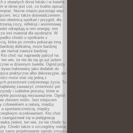
 z otwartych drzwi lokalu i w świetle
tym w oknie jest coś, co trudno opisać,
amiętać. Nocne miasto pozostaje więc
ejscem, lecz także doświadczeniem.
jest obietnicą spotkań i przygód, dla
trzenią ciszy, refleksji i anonimowej
edni odnajdują w nim energię, inni
cze inni materiał dla wyobraźni. W
padku chodzi o spotkanie z
cią, która po zmroku pokazuje inną
bardziej delikatną, może bardziej
 ale niemal zawsze bardziej
Kto choć raz naprawdę patrzył na
 ten wie, że nie da się go już potem
cznie w dziennym świetle. Ogród przy
 bywa traktowany jako dodatek do
jsce praktyczne albo dekoracyjne, ale
ości może stać się jedną z
ych przestrzeni codziennego życia. To
najłatwiej zauważyć zmienność pór
rzyrody i subtelne procesy, które w
wykle pozostają niezauważone. Ogród
ynie zbiorem roślin. Jest miejscem
zy człowiekiem a naturą, między
 a spontanicznością, między
 cierpliwym oczekiwaniem. Kto choć
 zaangażował się w pielęgnację
awka zieleni, ten wie, że nie chodzi tu
tykę. Chodzi także o szczególny rodzaj
Już samo projektowanie ogrodu zmusza