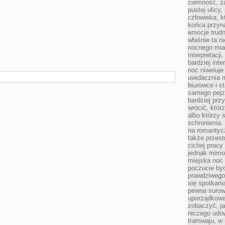
ciemność, z
pustej ulicy
człowieka, k
m
końca przyn
emocje trud
właśnie ta n
nocnego mia
interpretacj
bardziej inte
noc niweluje
uwidacznia 
biurowce i s
samego pejz
bardziej prz
wrócić, któr
albo którzy
schronienia.
na romantyc
także przest
cichej pracy
jednak mimo
miejska noc 
poczucie by
prawdziwego 
się spotkani
pewna surowa
uporządkowa
zobaczyć, j
niczego udo
tramwaju, w