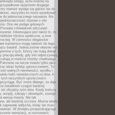
amknięte sklepy, echo kroków na
, przypadkowe spojrzenie drugiego
tóry również wydaje się gdzieś nie do
ależeć, wszystko to może wywoływać
ne do jednoznacznego nazwania. Ale
iejednoznaczność stanowi o sile
sta. Ono nie podaje gotowych
i. Pozwala człowiekowi odczuwać
nsywnie. Interesujące jest także to, że
 niektóre różnice społeczne, a inne
mocniej. W ciemności eleganckie
tare kamienice mogą należeć do tego
ażu świateł. Jednocześnie właśnie noc
ypomina o tych, którzy nie mają dokąd
zy pracują wtedy, gdy inni odpoczywają,
 szukają w mieście choćby chwilowego
 Patrzenie na nocne miasto tylko jako
zny obraz byłoby uproszczeniem. To
rzeń realnych nierówności, wysiłku i
 wielu ludzi niewidocznych za dnia. A
 tych wszystkich sprzeczności
przyciąga. Być może dlatego, że daje
cia świadkiem czegoś bardziej
niż oficjalny rytm dnia. Kiedy kończą
a, urzędy, zakupy i obowiązki, zostaje
 wersja miasta. Nie tak
na, ale bardziej szczera. Można wtedy
ak naprawdę oddycha, kiedy nie musi
wadniać. W dźwięku przejeżdżającego
 szumie wentylacji, w rozmowach