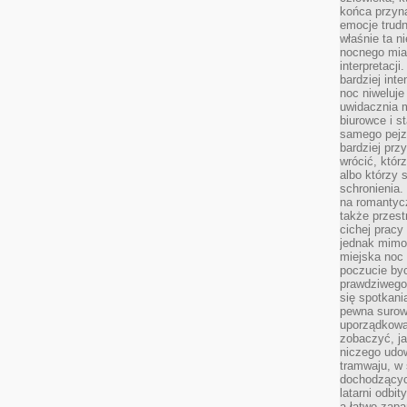
końca przyn
emocje trud
właśnie ta n
nocnego mia
interpretacj
bardziej inte
noc niweluje
uwidacznia 
biurowce i s
samego pejz
bardziej prz
wrócić, któr
albo którzy
schronienia.
na romantyc
także przest
cichej pracy
jednak mimo
miejska noc 
poczucie by
prawdziwego 
się spotkani
pewna surowa
uporządkowa
zobaczyć, j
niczego udo
tramwaju, w
dochodzących
latarni odbi
a łatwo zap