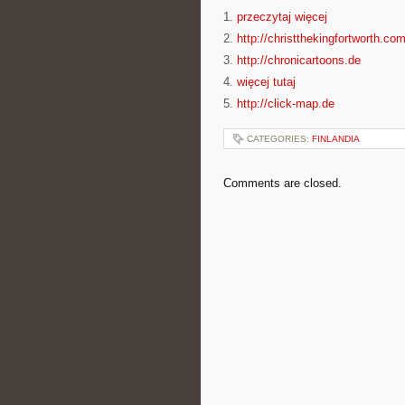
1.
przeczytaj więcej
2.
http://christthekingfortworth.co
3.
http://chronicartoons.de
4.
więcej tutaj
5.
http://click-map.de
CATEGORIES:
FINLANDIA
Comments are closed.