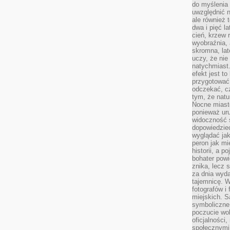
do myślenia 
uwzględnić n
ale również t
dwa i pięć l
cień, krzew r
wyobraźnia, 
skromna, la
uczy, że nie
natychmiast
efekt jest t
przygotować 
odczekać, cz
tym, że nat
Nocne miasto
ponieważ ur
widoczność s
dopowiedzie
wyglądać jak
peron jak mi
historii, a p
bohater powi
znika, lecz 
za dnia wyda
tajemnicę. W
fotografów i
miejskich. S
symboliczne.
poczucie wol
oficjalności
społecznymi.