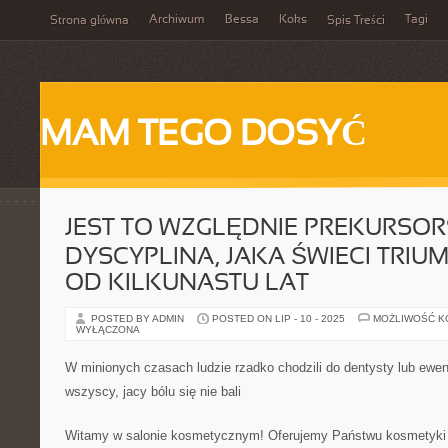
Archiwum
Bessa
Koks
Tagi
Strona główna
Spis Treści
MAM TEGO DOSYĆ
JEST TO WZGLĘDNIE PREKURSO
DYSCYPLINA, JAKA ŚWIECI TRIU
OD KILKUNASTU LAT
POSTED BY ADMIN
POSTED ON LIP - 10 - 2025
MOŻLIWOŚĆ 
WYŁĄCZONA
W minionych czasach ludzie rzadko chodzili do dentysty lub ewent
wszyscy, jacy bólu się nie bali
Witamy w salonie kosmetycznym! Oferujemy Państwu kosmetyki na