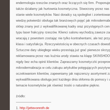
endermologia rzeszów znanych oraz liczących się firm. Proponuje
także działamy jak hurtownia kosmetyczna. Stworzony przez na
stanie wiele kosmetyków. Nasi doradcy są spolegliwi i zorientowa
wiedzę potwierdzi obsługa tak branżowych pojęć jak mikrodermab
sklep znany jest z wykwalifikowanej kadry oraz przystępnych cen
typu laser frakcyjny rzeszów. Klienci salonu wychodzą zawsze z
wracają z powrotem zostając nie tylko kontrahentami, ale też przy
klasa i satysfakcja. Rzeczywistością w obecnych czasach dowodz
Sztuczne dary ubiegłego wieku przestają już grać pierwsze skrzy
reklamowana przez nas kuźnia urody stawia na klapp SKINSHO
nigdy bez echa opinii klientów. Zapraszamy kosmetyczki przeprow
mikrodermabrazja w celu zakupu artykułów potęgujących pozytywn
oczekiwaniom klientów, zapewniamy jak najszerszy asortyment za
wykwalifikowana obsługa jest każdego dnia skłonna do pomocy i
temacie kosmetyków jak również troski o naturalne piękno.
źródło:
———————————
1.
http://jettevonroth.de