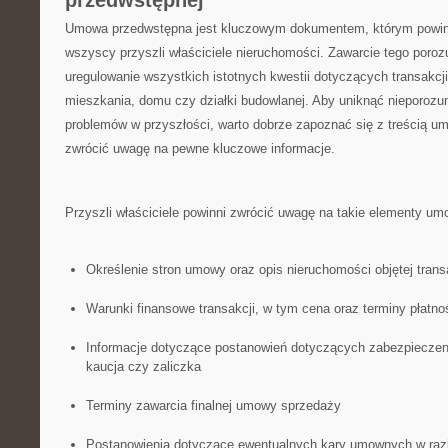
przedwstępnej
Umowa⁢ przedwstępna ⁤jest kluczowym dokumentem, którym powinni
wszyscy przyszli właściciele nieruchomości. Zawarcie tego poro
uregulowanie ⁣wszystkich istotnych kwestii dotyczących ‍transakc
mieszkania, ​domu czy‌ działki budowlanej. Aby uniknąć nieporozu
problemów w przyszłości,⁢ warto‍ dobrze zapoznać ⁤się z ‍treścią ⁤
zwrócić uwagę na​ pewne kluczowe informacje.
Przyszli właściciele powinni zwrócić uwagę na takie ⁣elementy umo
Określenie stron umowy oraz⁢ opis nieruchomości objętej trans
Warunki ⁤finansowe ‍transakcji, w tym cena oraz terminy‌ płatno
Informacje dotyczące postanowień dotyczących ⁤zabezpieczenia
kaucja czy ‍zaliczka
Terminy zawarcia finalnej umowy sprzedaży
Postanowienia dotyczące ewentualnych kary umownych​ w⁤ razi