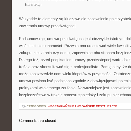
⁤transakcji
Wszystkie te‍ elementy są kluczowe dla ⁤zapewnienia przejrzysto
zawierania umowy przedwstępnej.
Podsumowując, umowa‌ przedwstępna‍ jest niezwykle istotnym d
właścicieli nieruchomości. Pozwala ona uregulować wiele kwestii ‍
zakupu ‌mieszkania czy domu, zapewniając‌ obu stronom bezpiecze
Dlatego⁣ też, przed ‍podpisaniem⁢ umowy przedwstępnej warto‌ dokł
treścią oraz skonsultować się z profesjonalistą. Pamiętajmy, że
może ⁢zaoszczędzić nam wielu kłopotów w przyszłości. Ostateczni
umowa powinna być⁣ podpisana zgodnie z ⁢obowiązującymi przepisa
praktykami wzajemnego zaufania.‌ Najważniejsze jest zapewnienie‍ 
bezpieczeństwa w trakcie procesu sprzedaży i zakupu nieruchom
CATEGORIES:
WEGETARIAŃSKIE I WEGAŃSKIE RESTAURACJE
Comments are closed.