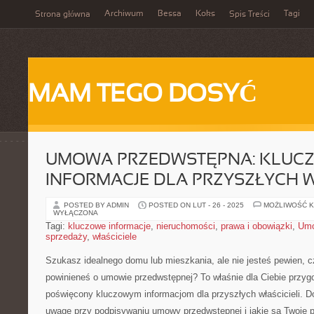
Archiwum
Bessa
Koks
Tagi
Strona główna
Spis Treści
MAM TEGO DOSYĆ
UMOWA PRZEDWSTĘPNA: KLUC
INFORMACJE DLA PRZYSZŁYCH W
POSTED BY ADMIN
POSTED ON LUT - 26 - 2025
MOŻLIWOŚĆ 
WYŁĄCZONA
Tagi:
kluczowe informacje
,
nieruchomości
,
prawa i obowiązki
,
Umo
sprzedaży
,
właściciele
Szukasz idealnego domu lub ⁢mieszkania, ale nie ⁤jesteś ⁤pewien, ⁣c
⁢powinieneś o umowie przedwstępnej? To właśnie dla Ciebie ⁢przygo
poświęcony kluczowym informacjom dla przyszłych właścicieli. Dow
⁢uwagę przy podpisywaniu umowy przedwstępnej i⁢ jakie są ​Twoje⁢ 