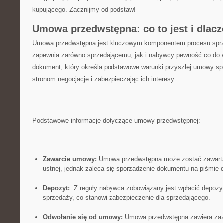
‍kupującego. Zacznijmy od ‍podstaw!
Umowa przedwstępna: co‍ to jest i dlac
Umowa przedwstępna jest kluczowym ⁣komponentem procesu sprz
zapewnia zarówno sprzedającemu, jak i nabywcy pewność co ⁢do ‍w
dokument, który określa ⁣podstawowe ‍warunki przyszłej umowy sp
⁤stronom negocjacje i zabezpieczając⁣ ich​ interesy.
Podstawowe informacje dotyczące umowy przedwstępnej:
Zawarcie umowy:
​Umowa‍ przedwstępna‍ może zostać⁤ zawarta
ustnej, jednak zaleca ​się sporządzenie dokumentu‌ na ⁤piśmie 
Depozyt:
‍ Z reguły nabywca zobowiązany ⁢jest wpłacić depoz
sprzedaży, co stanowi ‍zabezpieczenie ‍dla sprzedającego.
Odwołanie się od ‌umowy:
Umowa przedwstępna zawiera zazw