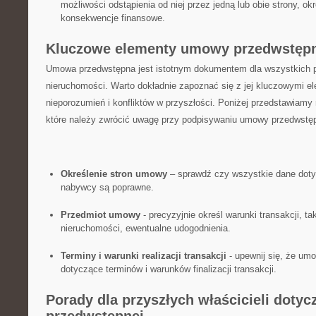
możliwości odstąpienia od niej przez jedną lub obie strony, ⁢ok
konsekwencje finansowe.
Kluczowe elementy umowy przedwstęp
Umowa przedwstępna ‍jest ‌istotnym ‍dokumentem dla ‌wszystkich p
⁤nieruchomości.​ Warto dokładnie zapoznać‌ się z jej kluczowymi 
nieporozumień i⁤ konfliktów w przyszłości. Poniżej przedstawiamy 
które należy zwrócić uwagę przy podpisywaniu umowy⁢ przedwstęp
Określenie stron umowy
– sprawdź​ czy wszystkie dane doty
nabywcy są‌ poprawne.
Przedmiot umowy
​- ‍precyzyjnie określ⁣ warunki transakcji, t
nieruchomości, ewentualne udogodnienia.
Terminy i warunki realizacji transakcji
‌-⁤ upewnij się, ⁣że ‌
dotyczące terminów i warunków finalizacji ‌transakcji.
Porady‍ dla przyszłych właścicieli doty