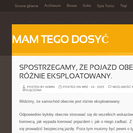
Archiwum
Bessa
Koks
Tagi
Strona główna
Spis Treści
MAM TEGO DOSYĆ
SPOSTRZEGAMY, ŻE POJAZD OBE
RÓŻNIE EKSPLOATOWANY.
POSTED BY ADMIN
POSTED ON WRZ - 16 - 2025
MOŻLIWOŚĆ 
WYŁĄCZONA
Widzimy, że samochód obecnie jest różnie eksploatowany.
Odpowiednio byłoby obecnie stosować się do wszelkich wskazówe
kierowcą, jak wypada kierować pojazdem i, jak o niego zadbać. Z
się prowadzić bezpieczną jazdę. Poza tym musimy być pewni o 