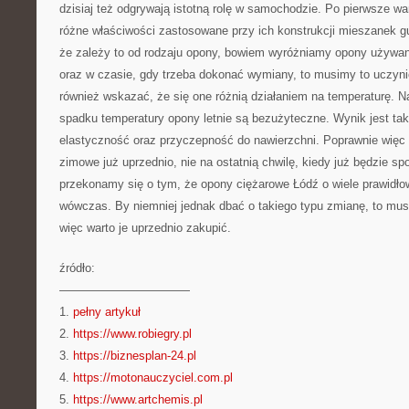
dzisiaj też odgrywają istotną rolę w samochodzie. Po pierwsze w
różne właściwości zastosowane przy ich konstrukcji mieszanek g
że zależy to od rodzaju opony, bowiem wyróżniamy opony używane
oraz w czasie, gdy trzeba dokonać wymiany, to musimy to uczyni
również wskazać, że się one różnią działaniem na temperaturę. 
spadku temperatury opony letnie są bezużyteczne. Wynik jest tak
elastyczność oraz przyczepność do nawierzchni. Poprawnie więc
zimowe już uprzednio, nie na ostatnią chwilę, kiedy już będzie spo
przekonamy się o tym, że opony ciężarowe Łódź o wiele prawidłow
wówczas. By niemniej jednak dbać o takiego typu zmianę, to mus
więc warto je uprzednio zakupić.
źródło:
———————————
1.
pełny artykuł
2.
https://www.robiegry.pl
3.
https://biznesplan-24.pl
4.
https://motonauczyciel.com.pl
5.
https://www.artchemis.pl