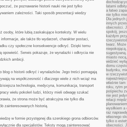
dochodzących
poczuć, że poznawanie historii nauki nie jest tylko
latarni odbi
a łatwo zap
ywaniem zależności. Taki sposób prezentacji wiedzy
nie tylko mi
Dla jednych 
innych przes
obecności. J
spokój, jesz
 osoby, które lubią zaskakujące konteksty. W wielu
każdym przy
informacje, ale także tło wydarzeń, charakter postaci,
rzeczywistoś
twarz. Może 
adku czy społeczne konsekwencje odkryć. Dzięki temu
niepokojącą,
ą opowieść. Serwis pokazuje, że wynalazki i odkrycia nie
sugestywną. 
miasto nocą,
dzkich ambicji.
widzieć wyłą
domu często
budynku, mie
 blog o historii odkryć i wynalazków. Jego treści pomagają
w rzeczywist
najważniejsz
ływają na współczesność i dlaczego wiele z nich wciąż ma
właśnie tam 
dzisiejsza technologia, medycyna, komunikacja, transport
roku, rytm p
pośpiechu z
racy wielu pokoleń ludzi, którzy mieli odwagę szukać
nie jest jed
rawia, że strona może być atrakcyjna nie tylko dla
relacji międ
planowaniem
ób zainteresowanych historią.
wysiłkiem a
raz naprawdę
własnego skr
 wiedzę w formie przystępnej dla szerokiego grona odbiorców.
tylko o este
wyłącznie dla specjalistów. Teksty mogą zainteresować
obecności. 