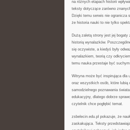
na różnych etapach historii wpływ
teksty dotyczące zarówno znanych 
Dzięki temu serwis nie ogranicza 
że historia nauki to nie tylko spe
Dużą zaletą strony jest jej bogat
historią wynalazków. Poszczególne 
się oczywiste, a kiedyś były od
wynalazkiem, teorią czy odkrycie
temu nauka przestaje być suchym z
Witryna może być inspirująca dla 
oraz wszystkich osób, które lubią 
samodzielnego poznawania świata. 
edukacyjny, dlatego dobrze sprawdz
czytelnik chce pogłębić temat.
zsbelecin.edu.pl pokazuje, że na
zaskakująca. Teksty przedstawiają