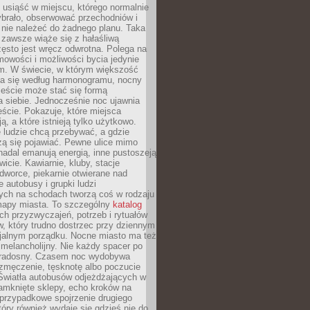
, usiąść w miejscu, którego normalnie
ybrało, obserwować przechodniów i
 nie należeć do żadnego planu. Taka
zawsze wiąże się z hałaśliwą
ęsto jest wręcz odwrotna. Polega na
mowości i możliwości bycia jedynie
m. W świecie, w którym większość
a się według harmonogramu, nocny
ieście może stać się formą
 siebie. Jednocześnie noc ujawnia
ście. Pokazuje, które miejsca
ą, a które istnieją tylko użytkowo.
 ludzie chcą przebywać, a gdzie
zą się pojawiać. Pewne ulice mimo
nadal emanują energią, inne pustoszeją
wicie. Kawiarnie, kluby, stacje
worce, piekarnie otwierane nad
 autobusy i grupki ludzi
ych na schodach tworzą coś w rodzaju
mapy miasta. To szczególny
katalog
h przyzwyczajeń, potrzeb i rytuałów
, który trudno dostrzec przy dziennym
icjalnym porządku. Nocne miasto ma też
melancholijny. Nie każdy spacer po
 radosny. Czasem noc wydobywa
zmęczenie, tęsknotę albo poczucie
 Światła autobusów odjeżdżających w
amknięte sklepy, echo kroków na
, przypadkowe spojrzenie drugiego
tóry również wydaje się gdzieś nie do