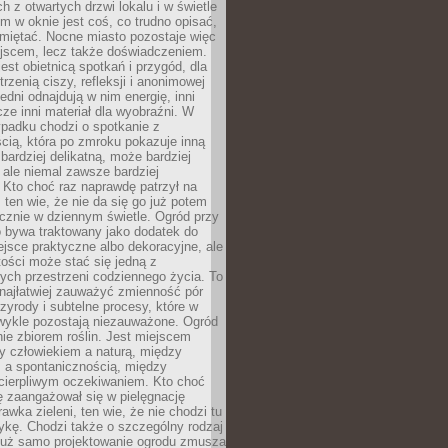
 z otwartych drzwi lokalu i w świetle
tym w oknie jest coś, co trudno opisać,
amiętać. Nocne miasto pozostaje więc
ejscem, lecz także doświadczeniem.
jest obietnicą spotkań i przygód, dla
trzenią ciszy, refleksji i anonimowej
edni odnajdują w nim energię, inni
cze inni materiał dla wyobraźni. W
padku chodzi o spotkanie z
cią, która po zmroku pokazuje inną
bardziej delikatną, może bardziej
 ale niemal zawsze bardziej
Kto choć raz naprawdę patrzył na
 ten wie, że nie da się go już potem
cznie w dziennym świetle. Ogród przy
 bywa traktowany jako dodatek do
jsce praktyczne albo dekoracyjne, ale
ości może stać się jedną z
ych przestrzeni codziennego życia. To
najłatwiej zauważyć zmienność pór
rzyrody i subtelne procesy, które w
wykle pozostają niezauważone. Ogród
ynie zbiorem roślin. Jest miejscem
zy człowiekiem a naturą, między
 a spontanicznością, między
 cierpliwym oczekiwaniem. Kto choć
 zaangażował się w pielęgnację
awka zieleni, ten wie, że nie chodzi tu
tykę. Chodzi także o szczególny rodzaj
Już samo projektowanie ogrodu zmusza