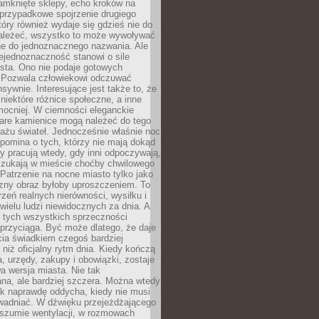
amknięte sklepy, echo kroków na
, przypadkowe spojrzenie drugiego
tóry również wydaje się gdzieś nie do
ależeć, wszystko to może wywoływać
ne do jednoznacznego nazwania. Ale
iejednoznaczność stanowi o sile
sta. Ono nie podaje gotowych
i. Pozwala człowiekowi odczuwać
nsywnie. Interesujące jest także to, że
 niektóre różnice społeczne, a inne
mocniej. W ciemności eleganckie
tare kamienice mogą należeć do tego
ażu świateł. Jednocześnie właśnie noc
ypomina o tych, którzy nie mają dokąd
zy pracują wtedy, gdy inni odpoczywają,
 szukają w mieście choćby chwilowego
 Patrzenie na nocne miasto tylko jako
zny obraz byłoby uproszczeniem. To
rzeń realnych nierówności, wysiłku i
 wielu ludzi niewidocznych za dnia. A
 tych wszystkich sprzeczności
przyciąga. Być może dlatego, że daje
cia świadkiem czegoś bardziej
niż oficjalny rytm dnia. Kiedy kończą
a, urzędy, zakupy i obowiązki, zostaje
 wersja miasta. Nie tak
na, ale bardziej szczera. Można wtedy
ak naprawdę oddycha, kiedy nie musi
wadniać. W dźwięku przejeżdżającego
 szumie wentylacji, w rozmowach