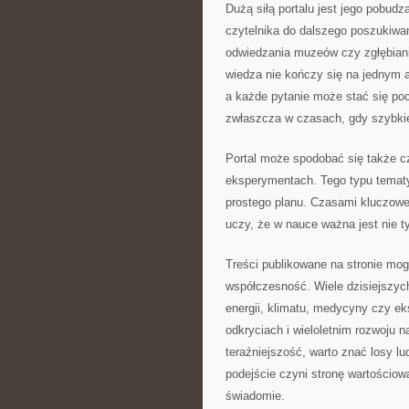
Dużą siłą portalu jest jego pobud
czytelnika do dalszego poszukiwan
odwiedzania muzeów czy zgłębiani
wiedza nie kończy się na jednym 
a każde pytanie może stać się po
zwłaszcza w czasach, gdy szybkie
Portal może spodobać się także cz
eksperymentach. Tego typu tematy
prostego planu. Czasami kluczowe
uczy, że w nauce ważna jest nie ty
Treści publikowane na stronie mo
współczesność. Wiele dzisiejszych
energii, klimatu, medycyny czy e
odkryciach i wieloletnim rozwoju n
teraźniejszość, warto znać losy l
podejście czyni stronę wartościow
świadomie.