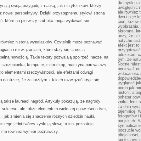
do myślenia 
ynają swoją przygodę z nauką, jak i czytelników, którzy
uwzględnić n
ale również t
z nowej perspektywy. Dzięki przystępnemu stylowi strona
dwa i pięć l
eń, które na pierwszy rzut oka mogą wydawać się
cień, krzew r
wyobraźnia, 
skromna, la
uczy, że nie
natychmiast
 również historia wynalazków. Czytelnik może poznawać
efekt jest t
giach i rozwiązaniach, które stały się częścią
przygotować 
odczekać, cz
pełną nowością. Takie teksty pozwalają spojrzeć inaczej na
tym, że nat
Nocne miasto
a, szczepionka, komputer, mikroskop, maszyna parowa czy
ponieważ ur
ko elementami rzeczywistości, ale efektami odwagi
widoczność s
dopowiedzie
 dostrzec, że za każdym z takich rozwiązań kryje się
wyglądać jak
peron jak mi
historii, a p
bohater powi
ą także laureaci nagród. Artykuły pokazują, że nagrody i
znika, lecz 
za dnia wyda
m sukcesu, ale także elementem większej opowieści o tym,
tajemnicę. W
fotografów i
 i jak zmienia się znaczenie różnych dziedzin nauki.
miejskich. S
aczego jedni twórcy zyskują sławę, a inni pozostają
symboliczne.
poczucie wol
ra ma również wymiar poznawczy.
oficjalności
społecznymi.