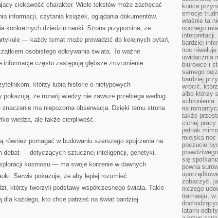
zający ciekawość charakter. Wiele tekstów może zachęcać
końca przyn
emocje trud
ia informacji, czytania książek, oglądania dokumentów,
właśnie ta n
a konkretnych dziedzin nauki. Strona przypomina, że
nocnego mia
interpretacj
artykule — każdy temat może prowadzić do kolejnych pytań,
bardziej inte
noc niweluje
czątkiem osobistego odkrywania świata. To ważne
uwidacznia 
 informacje często zastępują głębsze zrozumienie.
biurowce i s
samego pejz
bardziej prz
ytelnikom, którzy lubią historie o nietypowych
wrócić, któr
albo którzy
 pokazują, że rozwój wiedzy nie zawsze przebiega według
schronienia.
 znaczenie ma niepozorna obserwacja. Dzięki temu strona
na romantyc
także przest
lko wiedza, ale także cierpliwość.
cichej pracy
jednak mimo
miejska noc 
gą również pomagać w budowaniu szerszego spojrzenia na
poczucie by
prawdziwego 
 debat — dotyczących sztucznej inteligencji, genetyki,
się spotkani
ksploracji kosmosu — ma swoje korzenie w dawnych
pewna surowa
uporządkowa
auki. Serwis pokazuje, że aby lepiej rozumieć
zobaczyć, j
udzi, którzy tworzyli podstawy współczesnego świata. Takie
niczego udo
tramwaju, w
ą dla każdego, kto chce patrzeć na świat bardziej
dochodzących
latarni odbi
a łatwo zap