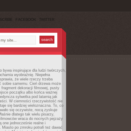
SCRIBE
FACEBOOK
TWITTER
 bywa inspirujące dla ludzi twórczych,
uchamia wyobraźnię. Niepełna
prawia, że wiele rzeczy trzeba
ć sobie samemu. Cień drzewa może
 fragment dekoracji filmowej, pusty
ejsce początku albo końca ważnej
ojedyncza sylwetka pod latarnią jak
eści. W ciemności rzeczywistość nie
staje się bardziej wieloznaczna. To, co
wało się oczywiste, nocą zyskuje
łaśnie dlatego tak wielu pisarzy,
 filmowców wraca do nocnych pejzaży
ą one jednocześnie realne i
 Miasto po zmroku potrafi też dawać