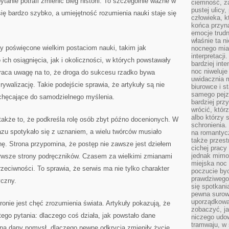
ytanie potrafi zmienić bieg historii. To szczególnie ważne w
ciemność, z
pustej ulicy
się bardzo szybko, a umiejętność rozumienia nauki staje się
człowieka, k
końca przyn
emocje trud
właśnie ta n
y poświęcone wielkim postaciom nauki, takim jak
nocnego mia
interpretacj
ch osiągnięcia, jak i okoliczności, w których powstawały
bardziej inte
noc niweluje
raca uwagę na to, że droga do sukcesu rzadko bywa
uwidacznia 
ywalizację. Takie podejście sprawia, że artykuły są nie
biurowce i s
samego pejz
achęcające do samodzielnego myślenia.
bardziej prz
wrócić, któr
albo którzy
 także to, że podkreśla rolę osób zbyt późno docenionych. W
schronienia.
 razu spotykało się z uznaniem, a wielu twórców musiało
na romantyc
także przest
ę. Strona przypomina, że postęp nie zawsze jest dziełem
cichej pracy
jednak mimo
pierwsze strony podręczników. Czasem za wielkimi zmianami
miejska noc 
rzeciwności. To sprawia, że serwis ma nie tylko charakter
poczucie by
prawdziwego 
yczny.
się spotkani
pewna surowa
uporządkowa
ie jest chęć zrozumienia świata. Artykuły pokazują, że
zobaczyć, j
ego pytania: dlaczego coś działa, jak powstało dane
niczego udo
tramwaju, w
 na dany pomysł, dlaczego pewne odkrycia zmieniły życie