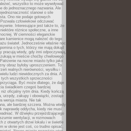
ależeć, wszystko to może wywoływać
ne do jednoznacznego nazwania. Ale
iejednoznaczność stanowi o sile
sta. Ono nie podaje gotowych
i. Pozwala człowiekowi odczuwać
nsywnie. Interesujące jest także to, że
 niektóre różnice społeczne, a inne
mocniej. W ciemności eleganckie
tare kamienice mogą należeć do tego
ażu świateł. Jednocześnie właśnie noc
ypomina o tych, którzy nie mają dokąd
zy pracują wtedy, gdy inni odpoczywają,
 szukają w mieście choćby chwilowego
 Patrzenie na nocne miasto tylko jako
zny obraz byłoby uproszczeniem. To
rzeń realnych nierówności, wysiłku i
 wielu ludzi niewidocznych za dnia. A
 tych wszystkich sprzeczności
przyciąga. Być może dlatego, że daje
cia świadkiem czegoś bardziej
niż oficjalny rytm dnia. Kiedy kończą
a, urzędy, zakupy i obowiązki, zostaje
 wersja miasta. Nie tak
na, ale bardziej szczera. Można wtedy
ak naprawdę oddycha, kiedy nie musi
wadniać. W dźwięku przejeżdżającego
 szumie wentylacji, w rozmowach
 z otwartych drzwi lokalu i w świetle
tym w oknie jest coś, co trudno opisać,
amiętać. Nocne miasto pozostaje więc