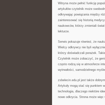
Witryna może pełnić funkcję popul
artykułów czytelnik może swobodn
odkrywając powiązania między ró
zainteresować się historią medycy
naukowców, którzy zmieniali świat
lekturze.
Serwis pokazuje również, że nauka
Wielcy odkrywcy nie byli wyłączni
którzy doświadczali porażek. Takie
Czytelnik może zobaczyć, że geni
często rodzą się w atmosferze int
wytrwałości, samodzielnego myśle
zsbelecin.edu.pl jest także dobry
Artykuły mogą stać się punktem wyj
technologia, dlaczego niektóre id
nowe odkrycia. Strona może więc 