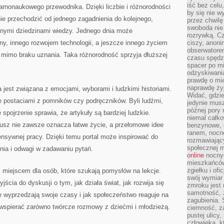
iść bez celu
arnonaukowego przewodnika. Dzięki liczbie i różnorodności
by się nie w
ie przechodzić od jednego zagadnienia do kolejnego,
przez chwilę
swoboda nie 
żnymi dziedzinami wiedzy. Jednego dnia może
rozrywką. Cz
ny, innego rozwojem technologii, a jeszcze innego życiem
ciszy, anoni
obserwatore
 mimo braku uznania. Taka różnorodność sprzyja dłuższej
czasu spędz
spacer po m
odzyskiwania
prawdę o mie
naprawdę żyj
 jest związana z emocjami, wyborami i ludzkimi historiami.
Widać, gdzie
e postaciami z pomników czy podręczników. Byli ludźmi,
jedynie mus
późnej pory 
 spojrzenie sprawia, że artykuły są bardziej ludzkie.
niemal całko
usz nie zawsze oznacza łatwe życie, a przełomowe idee
benzynowe, d
ranem, nocne
ensywnej pracy. Dzięki temu portal może inspirować do
rozmawiając
społecznej 
nia i odwagi w zadawaniu pytań.
online
nocnyc
mieszkańców
zgiełku i of
m miejscem dla osób, które szukają pomysłów na lekcje.
swój wymiar 
ścia do dyskusji o tym, jak działa świat, jak rozwija się
zmroku jest
samotność, 
ee wyprzedzają swoje czasy i jak społeczeństwo reaguje na
zagubienia.
wspierać zarówno twórcze rozmowy z dziećmi i młodzieżą.
ciemność, z
pustej ulicy
człowieka, k