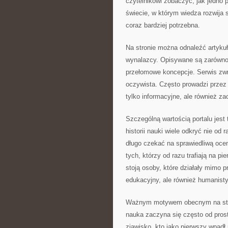
czytelnikowi zobaczyć, jak jedno p
świecie, w którym wiedza rozwija 
coraz bardziej potrzebna.
Na stronie można odnaleźć artykuł
wynalazcy. Opisywane są zarówno i
przełomowe koncepcje. Serwis zw
oczywista. Często prowadzi przez r
tylko informacyjne, ale również z
Szczególną wartością portalu jest
historii nauki wiele odkryć nie od
długo czekać na sprawiedliwą ocen
tych, którzy od razu trafiają na 
stoją osoby, które działały mimo p
edukacyjny, ale również humanist
Ważnym motywem obecnym na stron
nauka zaczyna się często od prost
zjawisko, kto jako pierwszy wpadł