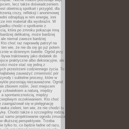
ejscem, lecz także doświadczeniem.
jest obietnicą spotkań i przygód, dla
trzenią ciszy, refleksji i anonimowej
edni odnajdują w nim energię, inni
cze inni materiał dla wyobraźni. W
padku chodzi o spotkanie z
cią, która po zmroku pokazuje inną
bardziej delikatną, może bardziej
 ale niemal zawsze bardziej
Kto choć raz naprawdę patrzył na
 ten wie, że nie da się go już potem
cznie w dziennym świetle. Ogród przy
 bywa traktowany jako dodatek do
jsce praktyczne albo dekoracyjne, ale
ości może stać się jedną z
ych przestrzeni codziennego życia. To
najłatwiej zauważyć zmienność pór
rzyrody i subtelne procesy, które w
wykle pozostają niezauważone. Ogród
ynie zbiorem roślin. Jest miejscem
zy człowiekiem a naturą, między
 a spontanicznością, między
 cierpliwym oczekiwaniem. Kto choć
 zaangażował się w pielęgnację
awka zieleni, ten wie, że nie chodzi tu
tykę. Chodzi także o szczególny rodzaj
Już samo projektowanie ogrodu zmusza
w dłuższej perspektywie. Trzeba
ie tylko to, co będzie ładne od razu,