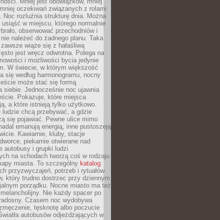
ności. Mniej jest obowiązków, mniej
, mniej oczekiwań związanych z rolami
 Noc rozluźnia strukturę dnia. Można
, usiąść w miejscu, którego normalnie
ybrało, obserwować przechodniów i
 nie należeć do żadnego planu. Taka
zawsze wiąże się z hałaśliwą
ęsto jest wręcz odwrotna. Polega na
mowości i możliwości bycia jedynie
m. W świecie, w którym większość
a się według harmonogramu, nocny
ieście może stać się formą
 siebie. Jednocześnie noc ujawnia
ście. Pokazuje, które miejsca
ą, a które istnieją tylko użytkowo.
 ludzie chcą przebywać, a gdzie
zą się pojawiać. Pewne ulice mimo
nadal emanują energią, inne pustoszeją
wicie. Kawiarnie, kluby, stacje
worce, piekarnie otwierane nad
 autobusy i grupki ludzi
ych na schodach tworzą coś w rodzaju
mapy miasta. To szczególny
katalog
h przyzwyczajeń, potrzeb i rytuałów
, który trudno dostrzec przy dziennym
icjalnym porządku. Nocne miasto ma też
melancholijny. Nie każdy spacer po
 radosny. Czasem noc wydobywa
zmęczenie, tęsknotę albo poczucie
 Światła autobusów odjeżdżających w