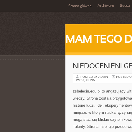
Archiwum
Bessa
Strona główna
MAM TEGO 
NIEDOCENIENI G
POSTED BY ADMIN
POSTED ON
WYŁĄCZONA
zsbelecin.edu.pl to angażujący wit
wiedzy. Strona została przygotow
historie ludzi, idei, eksperymentó
miejsce, w którym nauka łączy się
mogą stać się bliskie czytelnikow
Talenty. Strona inspiruje przede 