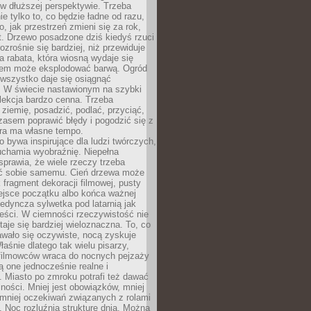
w dłuższej perspektywie. Trzeba
ie tylko to, co będzie ładne od razu,
o, jak przestrzeń zmieni się za rok,
at. Drzewo posadzone dziś kiedyś rzuci
ozrośnie się bardziej, niż przewiduje
a rabata, która wiosną wydaje się
tem może eksplodować barwą. Ogród
 wszystko daje się osiągnąć
. W świecie nastawionym na szybki
o lekcja bardzo cenna. Trzeba
ziemię, posadzić, podlać, przyciąć,
asem poprawić błędy i pogodzić się z
ura ma własne tempo.
 bywa inspirujące dla ludzi twórczych,
uchamia wyobraźnię. Niepełna
prawia, że wiele rzeczy trzeba
ć sobie samemu. Cień drzewa może
 fragment dekoracji filmowej, pusty
ejsce początku albo końca ważnej
ojedyncza sylwetka pod latarnią jak
eści. W ciemności rzeczywistość nie
staje się bardziej wieloznaczna. To, co
wało się oczywiste, nocą zyskuje
łaśnie dlatego tak wielu pisarzy,
 filmowców wraca do nocnych pejzaży
ą one jednocześnie realne i
 Miasto po zmroku potrafi też dawać
ności. Mniej jest obowiązków, mniej
, mniej oczekiwań związanych z rolami
 Noc rozluźnia strukturę dnia. Można