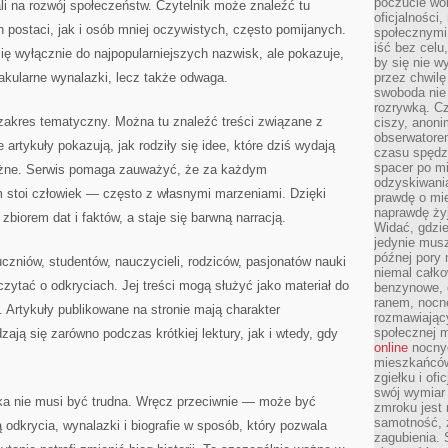
poczucie wol
ali na rozwój społeczeństw. Czytelnik może znaleźć tu
oficjalności
postaci, jak i osób mniej oczywistych, często pomijanych.
społecznymi.
iść bez celu
się wyłącznie do najpopularniejszych nazwisk, ale pokazuje,
by się nie w
ktakularne wynalazki, lecz także odwaga.
przez chwilę
swoboda nie 
rozrywką. Cz
y zakres tematyczny. Można tu znaleźć treści związane z
ciszy, anoni
obserwatore
artykuły pokazują, jak rodziły się idee, które dziś wydają
czasu spędz
spacer po m
ważne. Serwis pomaga zauważyć, że za każdym
odzyskiwania
m stoi człowiek — często z własnymi marzeniami. Dzięki
prawdę o mie
naprawdę żyj
biorem dat i faktów, a staje się barwną narracją.
Widać, gdzie
jedynie mus
późnej pory 
uczniów, studentów, nauczycieli, rodziców, pasjonatów nauki
niemal całko
czytać o odkryciach. Jej treści mogą służyć jako materiał do
benzynowe, d
ranem, nocne
Artykuły publikowane na stronie mają charakter
rozmawiając
społecznej 
ają się zarówno podczas krótkiej lektury, jak i wtedy, gdy
online
nocnyc
mieszkańców
zgiełku i of
swój wymiar 
uka nie musi być trudna. Wręcz przeciwnie — może być
zmroku jest
samotność, 
 odkrycia, wynalazki i biografie w sposób, który pozwala
zagubienia.