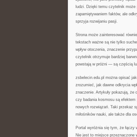
ludzi. Dzięki temu czytelnik może 
zapamiętywaniem faktów, ale odkr
sprzyja rozwijaniu pasji.
Strona może zainteresować również
tekstach ważne są nie tylko suche 
wpływ otoczenia, znaczenie przyp
czytelnik otrzymuje bardziej barwn
powstają w próżni — są częścią lu
zsbelecin.edu.pl można opisać jako
zrozumieć, jak dawne odkrycia wp
znaczenie. Artykuły pokazują, że 
czy badania kosmosu są efektem p
nowych rozwiązań. Taki przekaz sp
miłośników nauki, ale także dla os
Portal wyróżnia się tym, że łączy
Nie jest to miejsce przeznaczone 