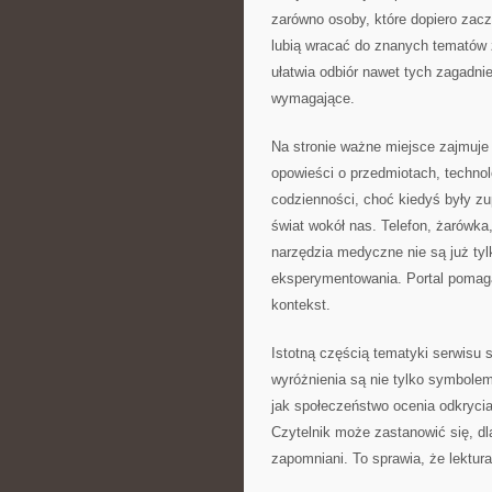
zarówno osoby, które dopiero zacz
lubią wracać do znanych tematów 
ułatwia odbiór nawet tych zagadni
wymagające.
Na stronie ważne miejsce zajmuje
opowieści o przedmiotach, technolo
codzienności, choć kiedyś były zu
świat wokół nas. Telefon, żarówk
narzędzia medyczne nie są już tyl
eksperymentowania. Portal pomaga
kontekst.
Istotną częścią tematyki serwisu s
wyróżnienia są nie tylko symbole
jak społeczeństwo ocenia odkrycia
Czytelnik może zastanowić się, dl
zapomniani. To sprawia, że lektu