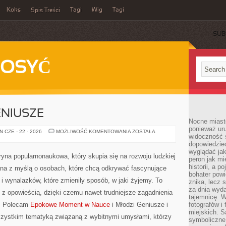
Koks
Tagi
Wig
Tagi
Spis Treści
SUB
DOSYĆ
ENIUSZE
Nocne miasto
ponieważ ur
NIEDOCENIENI
 CZE - 22 - 2026
MOŻLIWOŚĆ KOMENTOWANIA
ZOSTAŁA
widoczność s
GENIUSZE
dopowiedzie
wyglądać jak
ryna popularnonaukowa, który skupia się na rozwoju ludzkiej
peron jak mi
historii, a p
ana z myślą o osobach, które chcą odkrywać fascynujące
bohater powi
w i wynalazków, które zmieniły sposób, w jaki żyjemy. To
znika, lecz 
za dnia wyda
 z opowieścią, dzięki czemu nawet trudniejsze zagadnienia
tajemnicę. W
i. Polecam
Epokowe Moment w Nauce
i Młodzi Geniusze i
fotografów i
miejskich. S
wszystkim tematyką związaną z wybitnymi umysłami, którzy
symboliczne.