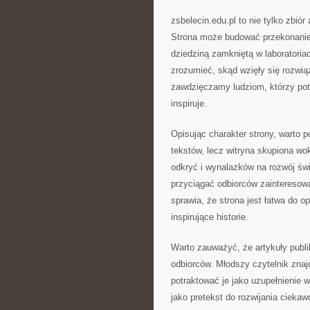
zsbelecin.edu.pl to nie tylko zbió
Strona może budować przekonanie,
dziedziną zamkniętą w laboratoria
zrozumieć, skąd wzięły się rozwią
zawdzięczamy ludziom, którzy potra
inspiruje.
Opisując charakter strony, warto po
tekstów, lecz witryna skupiona wo
odkryć i wynalazków na rozwój św
przyciągać odbiorców zainteresow
sprawia, że strona jest łatwa do o
inspirujące historie.
Warto zauważyć, że artykuły publ
odbiorców. Młodszy czytelnik znaj
potraktować je jako uzupełnienie 
jako pretekst do rozwijania ciekaw