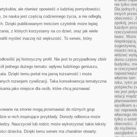
nie tylko mi
r artykułów, ale również opowieść o ludzkiej pomysłowości.
Dla jednych 
innych przes
 że nauka jest częścią codziennego życia, a nie odległą
obecności. J
spokój, jesz
ch. Dzięki publikowanym treściom czytelnik może lepiej
każdym przy
zania, z których korzystamy na co dzień, oraz jak wiele
rzeczywistoś
twarz. Może 
fili myśleć inaczej niż większość. To serwis, który
niepokojącą,
sugestywną. 
miasto nocą,
widzieć wyłą
dkreślić jej historyczny profil. Nie jest to przypadkowy zbiór
domu często
budynku, mie
kół jednego dużego tematu: wpływu ludzkiego geniuszu,
w rzeczywist
najważniejsz
iata. Dzięki temu portal ma jasną tożsamość i może
właśnie tam 
anych rozwojem cywilizacji. Taka konsekwencja tematyczna
roku, rytm p
pośpiechu z
pisania jako miejsce dla osób, które chcą poznawać
nie jest jed
relacji międ
planowaniem
wysiłkiem a
ikowane na stronie mogą przemawiać do różnych grup
raz naprawdę
własnego skr
dzie w nich inspirujące przykłady. Dorosły odbiorca może
tylko o este
obecności. 
wiedzy. Nauczyciel lub rodzic może wykorzystać takie teksty
do myślenia 
ości dziecka. Dzięki temu serwis ma charakter otwarty.
uwzględnić n