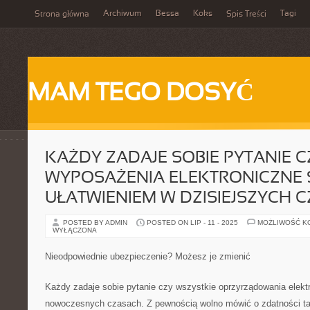
Archiwum
Bessa
Koks
Tagi
Strona główna
Spis Treści
MAM TEGO DOSYĆ
KAŻDY ZADAJE SOBIE PYTANIE C
WYPOSAŻENIA ELEKTRONICZNE 
UŁATWIENIEM W DZISIEJSZYCH 
POSTED BY ADMIN
POSTED ON LIP - 11 - 2025
MOŻLIWOŚĆ K
WYŁĄCZONA
Nieodpowiednie ubezpieczenie? Możesz je zmienić
Każdy zadaje sobie pytanie czy wszystkie oprzyrządowania elekt
nowoczesnych czasach. Z pewnością wolno mówić o zdatności ta