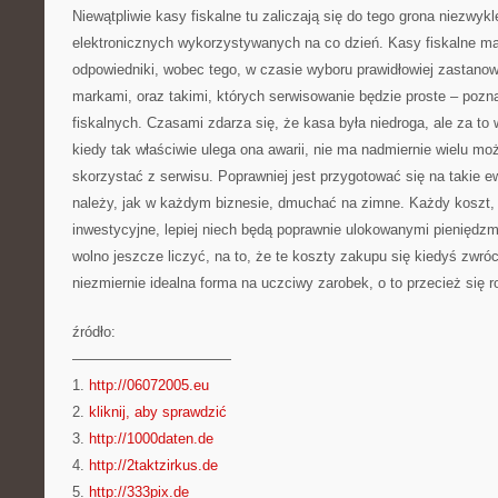
Niewątpliwie kasy fiskalne tu zaliczają się do tego grona niezw
elektronicznych wykorzystywanych na co dzień. Kasy fiskalne ma
odpowiedniki, wobec tego, w czasie wyboru prawidłowiej zastano
markami, oraz takimi, których serwisowanie będzie proste – pozna
fiskalnych. Czasami zdarza się, że kasa była niedroga, ale za t
kiedy tak właściwie ulega ona awarii, nie ma nadmiernie wielu mo
skorzystać z serwisu. Poprawniej jest przygotować się na takie 
należy, jak w każdym biznesie, dmuchać na zimne. Każdy koszt,
inwestycyjne, lepiej niech będą poprawnie ulokowanymi pieniędzm
wolno jeszcze liczyć, na to, że te koszty zakupu się kiedyś zwró
niezmiernie idealna forma na uczciwy zarobek, o to przecież się r
źródło:
———————————
1.
http://06072005.eu
2.
kliknij, aby sprawdzić
3.
http://1000daten.de
4.
http://2taktzirkus.de
5.
http://333pix.de