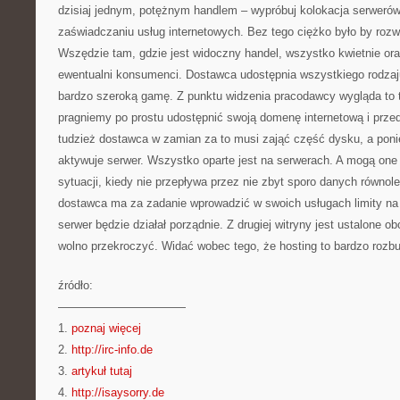
dzisiaj jednym, potężnym handlem – wypróbuj kolokacja serwerów
zaświadczaniu usług internetowych. Bez tego ciężko było by rozwi
Wszędzie tam, gdzie jest widoczny handel, wszystko kwietnie ora
ewentualni konsumenci. Dostawca udostępnia wszystkiego rodzaj
bardzo szeroką gamę. Z punktu widzenia pracodawcy wygląda to t
pragniemy po prostu udostępnić swoją domenę internetową i przed
tudzież dostawca w zamian za to musi zająć część dysku, a poni
aktywuje serwer. Wszystko oparte jest na serwerach. A mogą one 
sytuacji, kiedy nie przepływa przez nie zbyt sporo danych równol
dostawca ma za zadanie wprowadzić w swoich usługach limity na 
serwer będzie działał porządnie. Z drugiej witryny jest ustalone ob
wolno przekroczyć. Widać wobec tego, że hosting to bardzo rozbu
źródło:
———————————
1.
poznaj więcej
2.
http://irc-info.de
3.
artykuł tutaj
4.
http://isaysorry.de