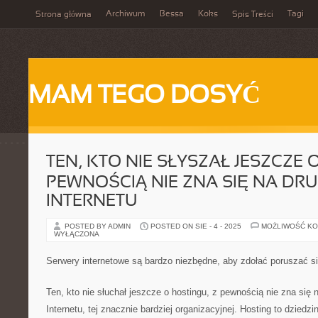
Archiwum
Bessa
Koks
Tagi
Strona główna
Spis Treści
MAM TEGO DOSYĆ
TEN, KTO NIE SŁYSZAŁ JESZCZE 
PEWNOŚCIĄ NIE ZNA SIĘ NA DRU
INTERNETU
POSTED BY ADMIN
POSTED ON SIE - 4 - 2025
MOŻLIWOŚĆ K
WYŁĄCZONA
Serwery internetowe są bardzo niezbędne, aby zdołać poruszać si
Ten, kto nie słuchał jeszcze o hostingu, z pewnością nie zna się n
Internetu, tej znacznie bardziej organizacyjnej. Hosting to dziedzina