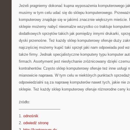
Jeżeli pragniemy dokonać kupna wyposażenia komputerowego jak
musimy w tym celu udać się do sklepu komputerowego. Przeważn
komputerowy znajduje się w jakimś znacznie większym mieście. 
sklepie możemy nabyć nieomalże wszystko co traktuje komputeró
dodatkowych sprzętów takich jak pomiędzy innymi drukarki, sprzęt
dyski przenośne. Też każdy sklep komputerowy oferuje duży zak
najczęściej możemy kupić taki sprzęt jaki nam odpowiada pod w
także firmy. Jednak specjalistyczne komputery typu komputer a
firmach. Asortyment jest niesłychanie zróżnicowany dzięki czemu
kontrahentów. Często sklep komputerowy oferuje też inne usługi
mianowicie naprawa. W tym celu w niektórych punktach sprzedaży 
odpowiedzialni są za naprawę komputerów nawet tych, jakie nie 
sklepie. Też każdy sklep komputerowy oferuje różnorodne ceny 
źródło:
———————————
1.
odnośnik
2.
odwiedź stronę
3.
http://kantoneum.de