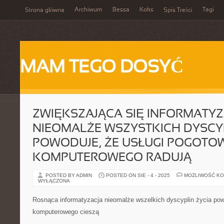
Archiwum
Bessa
Koks
Tagi
Strona główna
Spis Treści
MAM TEGO DOSYĆ
ZWIĘKSZAJĄCA SIĘ INFORMATY
NIEOMALŻE WSZYSTKICH DYSCYP
POWODUJE, ŻE USŁUGI POGOTO
KOMPUTEROWEGO RADUJĄ
POSTED BY ADMIN
POSTED ON SIE - 4 - 2025
MOŻLIWOŚĆ K
WYŁĄCZONA
Rosnąca informatyzacja nieomalże wszelkich dyscyplin życia pow
komputerowego cieszą