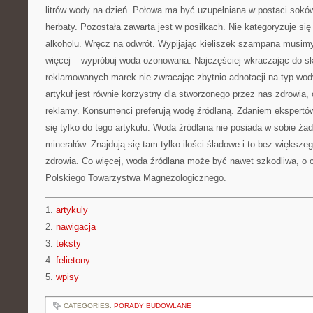
litrów wody na dzień. Połowa ma być uzupełniana w postaci soków
herbaty. Pozostała zawarta jest w posiłkach. Nie kategoryzuje się
alkoholu. Wręcz na odwrót. Wypijając kieliszek szampana musim
więcej – wypróbuj woda ozonowana. Najczęściej wkraczając do sk
reklamowanych marek nie zwracając zbytnio adnotacji na typ wo
artykuł jest równie korzystny dla stworzonego przez nas zdrowia,
reklamy. Konsumenci preferują wodę źródlaną. Zdaniem ekspertó
się tylko do tego artykułu. Woda źródlana nie posiada w sobie ż
minerałów. Znajdują się tam tylko ilości śladowe i to bez większ
zdrowia. Co więcej, woda źródlana może być nawet szkodliwa, o
Polskiego Towarzystwa Magnezologicznego.
1.
artykuly
2.
nawigacja
3.
teksty
4.
felietony
5.
wpisy
CATEGORIES:
PORADY BUDOWLANE