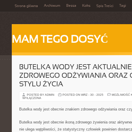
Archiwum
Bessa
Koks
Tagi
Strona główna
Spis Treści
MAM TEGO DOSYĆ
BUTELKA WODY JEST AKTUALNI
ZDROWEGO ODŻYWIANIA ORAZ
STYLU ŻYCIA
POSTED BY ADMIN
POSTED ON WRZ - 30 - 2025
MOŻLIWOŚĆ 
WYŁĄCZONA
Butelka wody jest obecnie znakiem zdrowego odżywiania oraz czy
Butelka wody jest obecnie ikoną zdrowego żywienia oraz aktywne
nie ulega wątpliwości, że statystyczny człowiek powinien dostar