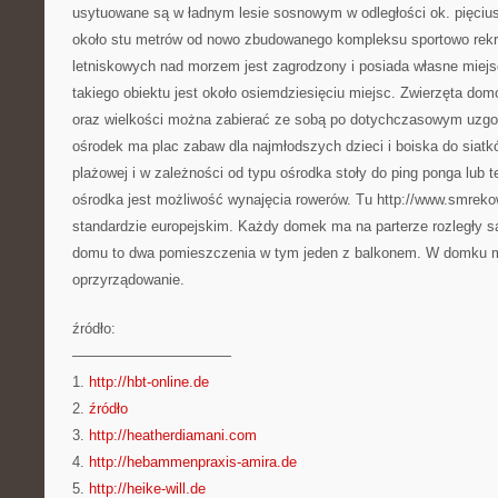
usytuowane są w ładnym lesie sosnowym w odległości ok. pięciu
około stu metrów od nowo zbudowanego kompleksu sportowo rekr
letniskowych nad morzem jest zagrodzony i posiada własne miejs
takiego obiektu jest około osiemdziesięciu miejsc. Zwierzęta do
oraz wielkości można zabierać ze sobą po dotychczasowym uzgodn
ośrodek ma plac zabaw dla najmłodszych dzieci i boiska do siatkó
plażowej i w zależności od typu ośrodka stoły do ping ponga lub t
ośrodka jest możliwość wynajęcia rowerów. Tu http://www.smreko
standardzie europejskim. Każdy domek ma na parterze rozległy sal
domu to dwa pomieszczenia w tym jeden z balkonem. W domku m
oprzyrządowanie.
źródło:
———————————
1.
http://hbt-online.de
2.
źródło
3.
http://heatherdiamani.com
4.
http://hebammenpraxis-amira.de
5.
http://heike-will.de