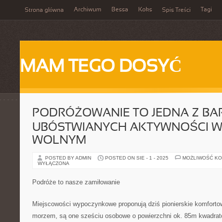
Archiwum
Bessa
Koks
Tagi
Strona główna
Spis Treści
MAM TEGO DOSYĆ
PODRÓŻOWANIE TO JEDNA Z BAR
UBÓSTWIANYCH AKTYWNOŚCI W
WOLNYM
POSTED BY ADMIN
POSTED ON SIE - 1 - 2025
MOŻLIWOŚĆ K
WYŁĄCZONA
Podróże to nasze zamiłowanie
Miejscowości wypoczynkowe proponują dziś pionierskie komforto
morzem, są one sześciu osobowe o powierzchni ok. 85m kwadrat