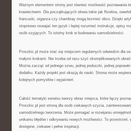
Ważnym elementem strony jest również możliwość poznawania te
krawiectwem. Dla początkujących słowa takie jak flizelina, owerlo
francuski, organza czy chambray mogą brzmieć obco. Dzięki ar
stopniowo oswajać ten język i lepiej rozumieć instrukcje, opisy m
osób szyjących. To istotny krok w budowaniu samodzielności.
Proszkic.pl może stać się miejscem regularnych odwiedzin dla osó
małymi krokami. Nie trzeba od razu szyć skomplikowanych ubrań 
Można zacząć od jednego szwu, jednej poduszki, jednej poprawki
dodatku. Każdy projekt jest okazją do nauki. Strona może wspiera
kolejnych pomysłów i wyjaśnień.
Całość tematyki serwisu tworzy obraz miejsca, które łączy pozna
Proszkic.pl jest stroną dla osób ciekawych szycia, zainteresowan
samodzielnego tworzenia. Może pomagać w rozwijaniu umiejętnośc
unikaniu błędów i odkrywaniu nowych możliwości. To przestrzeń, w
dostępne, ciekawe i pełne inspiracji.