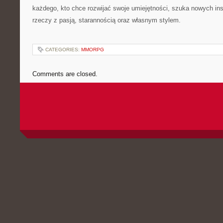
każdego, kto chce rozwijać swoje umiejętności, szuka nowych insp
rzeczy z pasją, starannością oraz własnym stylem.
CATEGORIES:
MMORPG
Comments are closed.