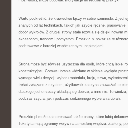
możliwości, może budować motywację do regularnej praktyki.
Warto podkreślić, że krawiectwo łączy w sobie rzemiosło. Z jednej
znanych od lat technikach, takich jak szycie ręczne, prasowani
dobór wykrojów. Z drugiej strony stale rozwija się dzięki nowym
akcesoriom, trendom i pomysłom. Proszkic.pl pokazuje tę różnor
podstawowe z bardziej współczesnymi inspiracjami.
Strona może być również użyteczna dla osób, które chcą lepiej 
konstrukcyjnej. Gotowe ubranie widziane w sklepie wygląda prost
wymaga wielu decyzji: wyboru materiału, kroju, szwu, wykończenia,
treści związane z szyciem, użytkownik zaczyna zauważać te eleme
dlaczego jedne rzeczy układają się dobrze, a inne nie. To wiedza,
podczas szycia, jak i podczas codziennego wybierania ubrań.
Proszkic.pl może zainteresować także osoby, które lubią dekoro
Tekstylia mają ogromny wpływ na atmosferę wnętrza. Zasłony, pod