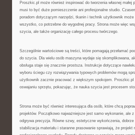
Proszkic.pl może również inspirować do tworzenia własnej małej p
musi to być duże pomieszczenie ani profesjonalne studio. Czase
poradom dotyczącym narzędzi, tkanin i technik użytkownik może
wszystko, co potrzebne do wygodnej pracy. Strona może więc wsp
szycia, ale także organizację całego procesu twórczego.
Szczególnie wartościowe są treści, które pomagają przełamać p
do szycia. Dla wielu osób maszyna wydaje się skomplikowana, al
obsługa staje się znacznie prostsza. Instrukcje dotyczące nawlek
wyboru ściegu czy rozwiązywania typowych problemów mogą spra
użytkownik zacznie pracować z większym spokojem. Proszkic.p
oswajaniu sprzętu, pokazując, że nauka szycia jest procesem st
Strona może być również interesująca dla osób, które chcą popra
projektów. Początkowo najważniejsze jest samo wykonanie, ale z
odgrywa precyzja. Równe szwy, estetyczne wykończenia, dobrze 
stabilizacja materiału i staranne prasowanie sprawiają, że projekt 