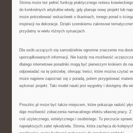
Strona może też pełnić funkcję praktycznego notesu krawieckie
do konkretnych artykułów wtedy, gdy planuje nowy projekt lub na
może potrzebować wskazówek o tkaninach, innego porad o ściegac
inspiracji na dekoracje. Dzięki szerokiemu zakresowi tematyczn
przydatny w wielu różnych sytuacjach.
Dla osób uczących się samodzielnie ogromne znaczenie ma dostę
uporządkowanych informacji. Nie każdy ma możliwość uczęszczan
dlatego internetowe poradniki mogą być pierwszym krokiem do na
odpowiadać na tę potrzebę, oferując treści, które można czytać 
może najpierw zapoznać się z poradą, potem przygotować materia
wykonać projekt. Taki model nauki jest wygodny i dostępny dla wi
Proszkic.pl może być także miejscem, które pokazuje radość pły
daje możliwość zobaczenia namacalnego efektu własnej pracy. Z 
coś użytecznego, estetycznego i osobistego. To poczucie sprawcz
największych zalet rękodzieła. Strona, która zachęca do kolejnyc