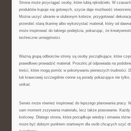
Strona może przyciągać osoby, które lubią rękodzieło. W czasach
produktów kupuje się gotowych, szycie daje możliwość stworzeni
Można uszyć ubranie w ulubionym kolorze, przygotować dekoracj
przerobić starą tkaninę albo wykorzystać materiał, który od dawna
może inspirować do takiego podejścia, pokazując, że kreatywnoś
techniczne umiejętności.
Ważną grupą odbiorców strony są osoby początkujące, które częst
prawidłowo prowadzić materiał. Proszkic.pl odpowiada na podobne
treści, które mogą pomóc w pokonywaniu pierwszych trudności. 
lub krawcowej szczególnie cenne są porady pokazujące nie tylko, 
unikać.
Serwis może również inspirować do lepszego planowania pracy. W s
sam moment zszywania materiału, lecz także prasowanie. Każdy 
końcowy. Dlatego strona, która porządkuje wiedzę i omawia różne
może być dobrym punktem startowym dla osób chcących szyć dokł