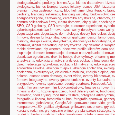
biodegradowalne produkty
,
biznes Azja
,
biznes data-driven
,
bizne
ekologiczny
,
biznes Europa
,
biznes lokalny
,
biznes USA
,
bizuter
premium
,
blog gastronomiczny
,
blog kulinarny
,
blog literacki
,
bran
osobisty
,
branding restauracji
,
branding wizualny
,
budownictwo dr
energooszczędne
,
caravaning
,
ceramika artystyczna
,
chatboty
,
ch
chmura obliczeniowa firmy
,
ciasta domowe
,
city guide
,
coaching z
SEO
,
CSR globalny
,
CSR strategie
,
customer experience
,
cyberb
cyberbezpieczeństwo firmowe
,
czas wolny dorosłych
,
czas wolny 
degustacja win
,
degustacje
,
dermatologia
,
desery bez cukru
,
desi
firmowy
,
design funkcjonalny
,
design graficzny
,
design lamp
,
desi
roślinny
,
design światła
,
dezynfekcja
,
diagnostyka laboratoryjna
,
d
sportowa
,
digital marketing
,
diy artystyczne
,
diy dekoracje świąte
meble drewniane
,
diy wnętrza
,
docelowe profile klientów
,
dom pod 
inspiracje
,
domowe fermentacje
,
domowe oszczędzanie
,
domowe 
doradztwo ogrodnicze
,
druk 3d hobby
,
druk cyfrowy
,
e-learning m
artystyczna
,
edukacja artystyczna dzieci
,
edukacja finansowa dor
dzieci
,
edukacja hybrydowa
,
edukacja klimatyczna
,
edukacja zdro
zdrowotna szkolna
,
ekologia miejska
,
ekologia społeczna
,
ekolog
społeczna
,
ekoturystyka
,
elektronika mobilna
,
energia cieplna
,
ene
solarna
,
escape room domowy
,
event video
,
eventy biznesowe
,
e
firmowe integracyjne
,
eventy gastronomiczne
,
eventy kulturalne
,
e
przygodowe
,
eventy społeczne
,
eventy sportowe
,
Facebook Ads
,
nauki
,
film animowany
,
film krótkometrażowy
,
finanse cyfrowe
,
fi
fitness w domu
,
fizjoterapia dzieci
,
food delivery online
,
food desi
marketing
,
food styling
,
food truck festival
,
fotografia artystyczna
fotografia kulinarna
,
fotografia ślubna
,
fotografia sportowa
,
gadżet
internetowa
,
globalizacja
,
Google Ads
,
gotowanie sous vide
,
grafi
komputerowa 3D
,
grafika użytkowa
,
grillowanie sezonowe
,
gry ed
karciane rodzinne
,
gry logiczne online
,
gry planszowe strategiczn
produkty
,
herbata matcha
,
hobby kreatywne
,
hotele biznesowe
,
ho