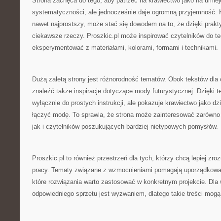
Strona zachęca do tego, aby patrzeć na krawiectwo jako na umi
systematyczności, ale jednocześnie daje ogromną przyjemność. 
nawet najprostszy, może stać się dowodem na to, że dzięki prak
ciekawsze rzeczy. Proszkic.pl może inspirować czytelników do teg
eksperymentować z materiałami, kolorami, formami i technikami.
Dużą zaletą strony jest różnorodność tematów. Obok tekstów dl
znaleźć także inspiracje dotyczące mody futurystycznej. Dzięki t
wyłącznie do prostych instrukcji, ale pokazuje krawiectwo jako dz
łączyć modę. To sprawia, że strona może zainteresować zarówno
jak i czytelników poszukujących bardziej nietypowych pomysłów.
Proszkic.pl to również przestrzeń dla tych, którzy chcą lepiej zr
pracy. Tematy związane z wzmocnieniami pomagają uporządkowa
które rozwiązania warto zastosować w konkretnym projekcie. Dla 
odpowiedniego sprzętu jest wyzwaniem, dlatego takie treści mogą 