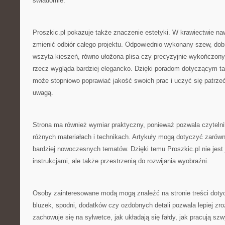
świadomie.
Proszkic.pl pokazuje także znaczenie estetyki. W krawiectwie na
zmienić odbiór całego projektu. Odpowiednio wykonany szew, dobr
wszyta kieszeń, równo ułożona plisa czy precyzyjnie wykończony
rzecz wygląda bardziej elegancko. Dzięki poradom dotyczącym ta
może stopniowo poprawiać jakość swoich prac i uczyć się patrze
uwagą.
Strona ma również wymiar praktyczny, ponieważ pozwala czyteln
różnych materiałach i technikach. Artykuły mogą dotyczyć zarówno
bardziej nowoczesnych tematów. Dzięki temu Proszkic.pl nie jest
instrukcjami, ale także przestrzenią do rozwijania wyobraźni.
Osoby zainteresowane modą mogą znaleźć na stronie treści doty
bluzek, spodni, dodatków czy ozdobnych detali pozwala lepiej zro
zachowuje się na sylwetce, jak układają się fałdy, jak pracują sz