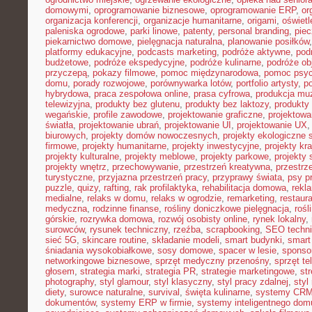
domowymi
,
oprogramowanie biznesowe
,
oprogramowanie ERP
,
or
organizacja konferencji
,
organizacje humanitarne
,
origami
,
oświet
paleniska ogrodowe
,
parki linowe
,
patenty
,
personal branding
,
piec
piekarnictwo domowe
,
pielęgnacja naturalna
,
planowanie posiłków
platformy edukacyjne
,
podcasts marketing
,
podróże aktywne
,
pod
budżetowe
,
podróże ekspedycyjne
,
podróże kulinarne
,
podróże o
przyczepą
,
pokazy filmowe
,
pomoc międzynarodowa
,
pomoc psyc
domu
,
porady rozwojowe
,
porównywarka lotów
,
portfolio artysty
,
p
hybrydowa
,
praca zespołowa online
,
prasa cyfrowa
,
produkcja mu
telewizyjna
,
produkty bez glutenu
,
produkty bez laktozy
,
produkty 
wegańskie
,
profile zawodowe
,
projektowanie graficzne
,
projektowa
światła
,
projektowanie ubrań
,
projektowanie UI
,
projektowanie UX
biurowych
,
projekty domów nowoczesnych
,
projekty ekologiczne 
firmowe
,
projekty humanitarne
,
projekty inwestycyjne
,
projekty kr
projekty kulturalne
,
projekty meblowe
,
projekty parkowe
,
projekty
projekty wnętrz
,
przechowywanie
,
przestrzeń kreatywna
,
przestrz
turystyczne
,
przyjazna przestrzeń pracy
,
przyprawy świata
,
psy pr
puzzle
,
quizy
,
rafting
,
rak profilaktyka
,
rehabilitacja domowa
,
rekl
medialne
,
relaks w domu
,
relaks w ogrodzie
,
remarketing
,
restaur
medyczna
,
rodzinne finanse
,
rośliny doniczkowe pielęgnacja
,
rośl
górskie
,
rozrywka domowa
,
rozwój osobisty online
,
rynek lokalny
,
surowców
,
rysunek techniczny
,
rzeźba
,
scrapbooking
,
SEO techn
sieć 5G
,
skincare routine
,
składanie modeli
,
smart budynki
,
smart
śniadania wysokobiałkowe
,
sosy domowe
,
spacer w lesie
,
sponso
networkingowe biznesowe
,
sprzęt medyczny przenośny
,
sprzęt te
głosem
,
strategia marki
,
strategia PR
,
strategie marketingowe
,
str
photography
,
styl glamour
,
styl klasyczny
,
styl pracy zdalnej
,
styl
diety
,
surowce naturalne
,
survival
,
święta kulinarne
,
systemy CRM
dokumentów
,
systemy ERP w firmie
,
systemy inteligentnego dom