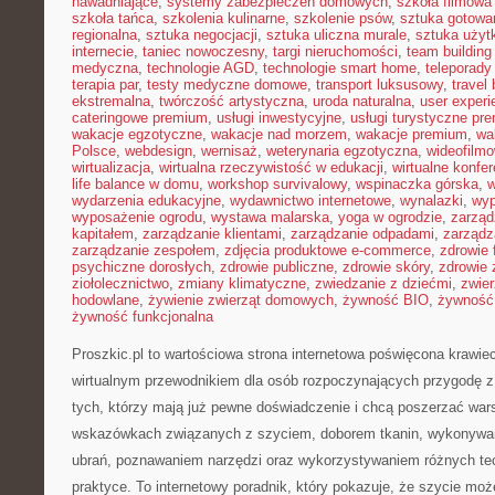
nawadniające
,
systemy zabezpieczeń domowych
,
szkoła filmowa 
szkoła tańca
,
szkolenia kulinarne
,
szkolenie psów
,
sztuka gotowa
regionalna
,
sztuka negocjacji
,
sztuka uliczna murale
,
sztuka uży
internecie
,
taniec nowoczesny
,
targi nieruchomości
,
team building
medyczna
,
technologie AGD
,
technologie smart home
,
teleporady
terapia par
,
testy medyczne domowe
,
transport luksusowy
,
travel 
ekstremalna
,
twórczość artystyczna
,
uroda naturalna
,
user experi
cateringowe premium
,
usługi inwestycyjne
,
usługi turystyczne pr
wakacje egzotyczne
,
wakacje nad morzem
,
wakacje premium
,
wa
Polsce
,
webdesign
,
wernisaż
,
weterynaria egzotyczna
,
wideofilm
wirtualizacja
,
wirtualna rzeczywistość w edukacji
,
wirtualne konfer
life balance w domu
,
workshop survivalowy
,
wspinaczka górska
,
w
wydarzenia edukacyjne
,
wydawnictwo internetowe
,
wynalazki
,
wyp
wyposażenie ogrodu
,
wystawa malarska
,
yoga w ogrodzie
,
zarząd
kapitałem
,
zarządzanie klientami
,
zarządzanie odpadami
,
zarządz
zarządzanie zespołem
,
zdjęcia produktowe e-commerce
,
zdrowie 
psychiczne dorosłych
,
zdrowie publiczne
,
zdrowie skóry
,
zdrowie 
ziołolecznictwo
,
zmiany klimatyczne
,
zwiedzanie z dziećmi
,
zwie
hodowlane
,
żywienie zwierząt domowych
,
żywność BIO
,
żywność 
żywność funkcjonalna
Proszkic.pl to wartościowa strona internetowa poświęcona krawie
wirtualnym przewodnikiem dla osób rozpoczynających przygodę z ig
tych, którzy mają już pewne doświadczenie i chcą poszerzać wars
wskazówkach związanych z szyciem, doborem tkanin, wykonywan
ubrań, poznawaniem narzędzi oraz wykorzystywaniem różnych tec
praktyce. To internetowy poradnik, który pokazuje, że szycie mo