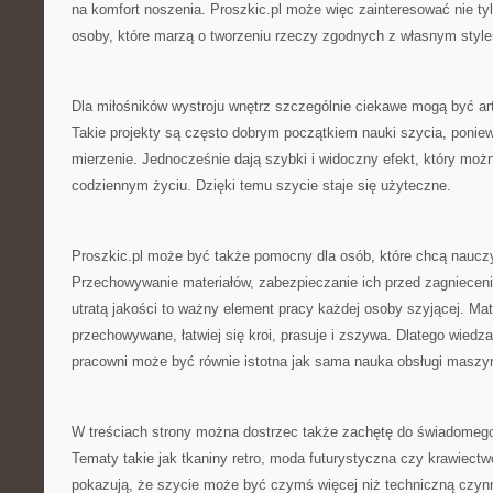
na komfort noszenia. Proszkic.pl może więc zainteresować nie ty
osoby, które marzą o tworzeniu rzeczy zgodnych z własnym styl
Dla miłośników wystroju wnętrz szczególnie ciekawe mogą być a
Takie projekty są często dobrym początkiem nauki szycia, ponie
mierzenie. Jednocześnie dają szybki i widoczny efekt, który mo
codziennym życiu. Dzięki temu szycie staje się użyteczne.
Proszkic.pl może być także pomocny dla osób, które chcą nauczyć
Przechowywanie materiałów, zabezpieczanie ich przed zagnieceni
utratą jakości to ważny element pracy każdej osoby szyjącej. Mate
przechowywane, łatwiej się kroi, prasuje i zszywa. Dlatego wied
pracowni może być równie istotna jak sama nauka obsługi maszy
W treściach strony można dostrzec także zachętę do świadomego
Tematy takie jak tkaniny retro, moda futurystyczna czy krawiect
pokazują, że szycie może być czymś więcej niż techniczną czyn