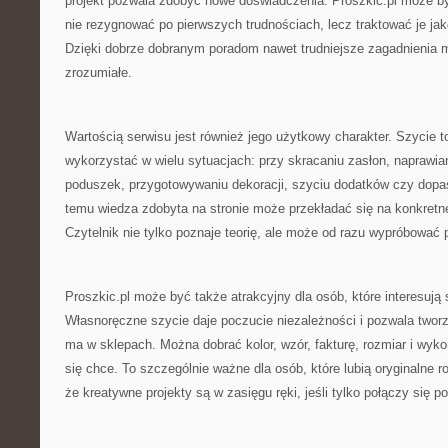
projekt pozwala zdobyć nowe doświadczenia. Proszkic.pl może b
nie rezygnować po pierwszych trudnościach, lecz traktować je ja
Dzięki dobrze dobranym poradom nawet trudniejsze zagadnienia m
zrozumiałe.
Wartością serwisu jest również jego użytkowy charakter. Szycie 
wykorzystać w wielu sytuacjach: przy skracaniu zasłon, naprawian
poduszek, przygotowywaniu dekoracji, szyciu dodatków czy dopa
temu wiedza zdobyta na stronie może przekładać się na konkretne 
Czytelnik nie tylko poznaje teorię, ale może od razu wypróbować 
Proszkic.pl może być także atrakcyjny dla osób, które interesują 
Własnoręczne szycie daje poczucie niezależności i pozwala tworz
ma w sklepach. Można dobrać kolor, wzór, fakturę, rozmiar i wyko
się chce. To szczególnie ważne dla osób, które lubią oryginalne r
że kreatywne projekty są w zasięgu ręki, jeśli tylko połączy się p