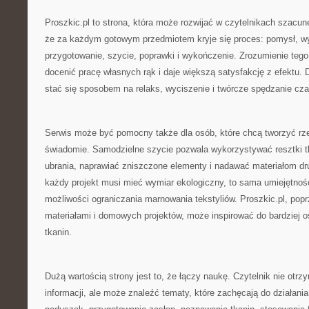
Proszkic.pl to strona, która może rozwijać w czytelnikach szacun
że za każdym gotowym przedmiotem kryje się proces: pomysł, wy
przygotowanie, szycie, poprawki i wykończenie. Zrozumienie tego
docenić pracę własnych rąk i daje większą satysfakcję z efektu.
stać się sposobem na relaks, wyciszenie i twórcze spędzanie cza
Serwis może być pomocny także dla osób, które chcą tworzyć rzec
świadomie. Samodzielne szycie pozwala wykorzystywać resztki tk
ubrania, naprawiać zniszczone elementy i nadawać materiałom dru
każdy projekt musi mieć wymiar ekologiczny, to sama umiejętnoś
możliwości ograniczania marnowania tekstyliów. Proszkic.pl, popr
materiałami i domowych projektów, może inspirować do bardziej 
tkanin.
Dużą wartością strony jest to, że łączy naukę. Czytelnik nie otrz
informacji, ale może znaleźć tematy, które zachęcają do działania