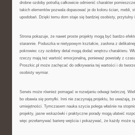
drobne ozdoby potrafią całkowicie odmienić charakter pomieszcz
takich elementów pozwala dopasować je do koloru ścian, mebli, s
upodobań. Dzięki temu dom staje się bardziej osobisty, przytulny i
Strona pokazuje, że nawet proste projekty mogą być bardzo efekt
starannie. Poduszka w nietypowym kształcie, zasłona z delikatnej
pokrowiec czy ozdobny detal mogą dodać wnętrzu charakteru. W
rzeczy mają też wartość emocjonalną, ponieważ powstały z czasu
Proszkic.pl może zachęcać do odkrywania tej wartości i do tworze
osobisty wymiar.
Serwis może również pomagać w rozwijaniu odwagi twórczej. Wiele
bo obawia się pomyłki. Inni nie zaczynają projektu, bo uważają, 
umiejętności. Tymczasem nauka szycia polega właśnie na stopni
projekty, jasne wskazówki i praktyczne porady mogą ułatwić rozp
więc przełamywać barierę wejścia i pokazywać, że każdy może s