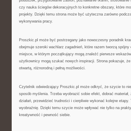
poduszek, przygotowanie zasłon, poznawanie tkanin, stosowanie fl
czy nauka ściegów dekoracyjnych to konkretne obszary, które m
projekty. Dzięki temu strona może być użyteczna zarówno podczas
wykonywania pracy.
Proszkic.pl może być postrzegany jako nowoczesny poradnik kra
obejmuje szeroki wachlarz zagadnień, które razem tworzą spójny 
miejsce, w którym początkujący mogą znaleźć pierwsze wskazówk
użytkownicy mogą szukać nowych inspiracji. Strona pokazuje, że 
otwartą, różnorodną i pełną możliwości.
Czytelnik odwiedzający Proszkic.pl może odkryć, że szycie to nie 
sposób myślenia. Trzeba wyobrazić sobie efekt, dobrać materiał,
działań, przewidzieć trudności i cierpliwie wykonać kolejne etapy. 
wyobraźnię. Dzięki temu szycie może wpływać nie tylko na prakty
kreatywność i pewność siebie.