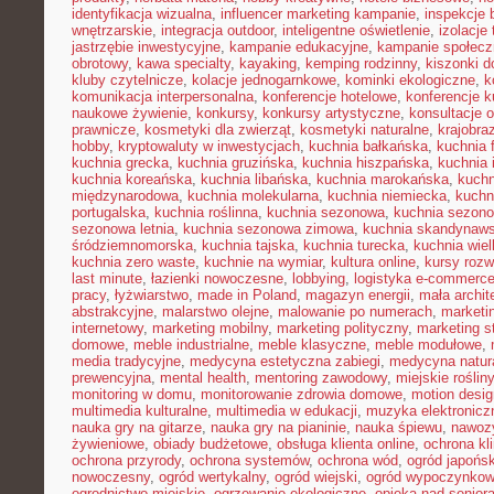
identyfikacja wizualna
,
influencer marketing kampanie
,
inspekcje
wnętrzarskie
,
integracja outdoor
,
inteligentne oświetlenie
,
izolacje
jastrzębie inwestycyjne
,
kampanie edukacyjne
,
kampanie społecz
obrotowy
,
kawa specialty
,
kayaking
,
kemping rodzinny
,
kiszonki 
kluby czytelnicze
,
kolacje jednogarnkowe
,
kominki ekologiczne
,
k
komunikacja interpersonalna
,
konferencje hotelowe
,
konferencje k
naukowe żywienie
,
konkursy
,
konkursy artystyczne
,
konsultacje 
prawnicze
,
kosmetyki dla zwierząt
,
kosmetyki naturalne
,
krajobra
hobby
,
kryptowaluty w inwestycjach
,
kuchnia bałkańska
,
kuchnia 
kuchnia grecka
,
kuchnia gruzińska
,
kuchnia hiszpańska
,
kuchnia 
kuchnia koreańska
,
kuchnia libańska
,
kuchnia marokańska
,
kuch
międzynarodowa
,
kuchnia molekularna
,
kuchnia niemiecka
,
kuchni
portugalska
,
kuchnia roślinna
,
kuchnia sezonowa
,
kuchnia sezono
sezonowa letnia
,
kuchnia sezonowa zimowa
,
kuchnia skandynaw
śródziemnomorska
,
kuchnia tajska
,
kuchnia turecka
,
kuchnia wie
kuchnia zero waste
,
kuchnie na wymiar
,
kultura online
,
kursy rozw
last minute
,
łazienki nowoczesne
,
lobbying
,
logistyka e-commerc
pracy
,
łyżwiarstwo
,
made in Poland
,
magazyn energii
,
mała archit
abstrakcyjne
,
malarstwo olejne
,
malowanie po numerach
,
marketi
internetowy
,
marketing mobilny
,
marketing polityczny
,
marketing s
domowe
,
meble industrialne
,
meble klasyczne
,
meble modułowe
,
media tradycyjne
,
medycyna estetyczna zabiegi
,
medycyna natur
prewencyjna
,
mental health
,
mentoring zawodowy
,
miejskie rośliny
monitoring w domu
,
monitorowanie zdrowia domowe
,
motion desig
multimedia kulturalne
,
multimedia w edukacji
,
muzyka elektronicz
nauka gry na gitarze
,
nauka gry na pianinie
,
nauka śpiewu
,
nawozy
żywieniowe
,
obiady budżetowe
,
obsługa klienta online
,
ochrona kl
ochrona przyrody
,
ochrona systemów
,
ochrona wód
,
ogród japońsk
nowoczesny
,
ogród wertykalny
,
ogród wiejski
,
ogród wypoczynko
ogrodnictwo miejskie
,
ogrzewanie ekologiczne
,
opieka nad senior