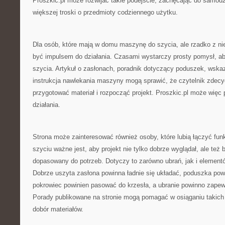
Proszkic.pl może rozwijać takie podejście, zachęcając do samodzi
większej troski o przedmioty codziennego użytku.
Dla osób, które mają w domu maszynę do szycia, ale rzadko z nie
być impulsem do działania. Czasami wystarczy prosty pomysł, a
szycia. Artykuł o zasłonach, poradnik dotyczący poduszek, wska
instrukcja nawlekania maszyny mogą sprawić, że czytelnik zdecyd
przygotować materiał i rozpocząć projekt. Proszkic.pl może więc pe
działania.
Strona może zainteresować również osoby, które lubią łączyć fun
szyciu ważne jest, aby projekt nie tylko dobrze wyglądał, ale też b
dopasowany do potrzeb. Dotyczy to zarówno ubrań, jak i elemen
Dobrze uszyta zasłona powinna ładnie się układać, poduszka po
pokrowiec powinien pasować do krzesła, a ubranie powinno zape
Porady publikowane na stronie mogą pomagać w osiąganiu takich
dobór materiałów.