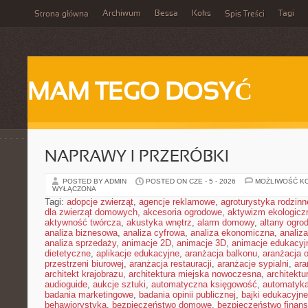
Archiwum
Bessa
Koks
Tagi
Strona główna
Spis Treści
MAM TEGO DOSYĆ
NAPRAWY I PRZERÓBKI
POSTED BY ADMIN
POSTED ON CZE - 5 - 2026
MOŻLIWOŚĆ K
WYŁĄCZONA
Tagi:
adopcje zwierząt
,
agencje reklamowe
,
agroturystyka rodzinn
dla zwierząt domowych
,
akcesoria ogrodowe
,
aktywizm ekologicz
aktywność twórcza
,
akustyka wnętrz
,
alarm domowy
,
altany ogro
analiza biznesowa
,
analiza cyfrowa
,
analiza ekonomiczna
,
analiz
analiza sprzedaży
,
animacje 2D
,
animacje 3D
,
animacje edukacyj
dietetyczne
,
aplikacje edukacyjne
,
aranżacja balkonu
,
aranżacja o
przestrzeni biurowej
,
aranżacja restauracji
,
aranżacje sypialni
,
ara
architekt krajobrazu
,
architektura miejska nowoczesna
,
architekt
audioguide
,
aukcje sztuki
,
automatyczna księgowość
,
automatyk
badania marketingowe
,
badania opinii publicznej
,
bajki edukacyjne
behawiorystyka
,
bezpieczeństwo domowe
,
bezpieczeństwo finans