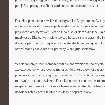
profesjonalnego wyglądu. Porady dostępne w serwisie mogą wspie
przejść od prostych prób do bardziej dopracowanych realizacji.
Proszkic.pl zachęca również do odkrywania różnych rodzajów szy
odzieży, dodatkach, dekoracjach wnętrz, haftach, pikowaniu, prac
projektach artystycznych. Każda z tych ścieżek rozwija inne umiej
możliwości. Dla jednych najciekawsze będzie szycie ubrań, dla in
domu, a jeszcze inni znajdą radość w detalach dekoracyjnych. Dz
strona może odpowiadać na potrzeby wielu grup odbiorców.
W opisach projektów i poradach ważne jest również to, że szycie 
zawsze dostępny jest idealny materiał, nie zawsze wykrój pasuje
pierwszy efekt jest zgodny z oczekiwaniami. Trzeba umieć popr
testować i szukać rozwiązań. Proszkic.pl może pomagać w takim
eksperymentowania i rozwijania własnego warsztatu. To ważne, p
doświadczenie często buduje się właśnie poprzez próby.