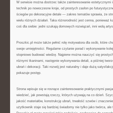
W serwisie można dostrzec także zainteresowanie estetycznymi 
technik po nowoczesne kroje, od prostych zasłon po futurystyczn
ściegów po dekoracyjne detale — zakres tematów sprawia, że st
wielu różnych działań. Taka różnorodność jest cenna, ponieważ 
coś dla siebie: jedni szukają domowych rozwiązań, inni wolą arty
Proszkic.pl może także pełnić rolę motywatora dla osób, które c
swoje umiejętności. Regularne czytanie porad i wykonywanie kole
stopniowo budować wiedzę. Najpierw można nauczyć się prostyc
różnymi tkaninami, następnie wykonywania detali, a później twor
ubrań i dekoracji. Taki rozwój jest naturalny i daje dużą satysfak
pokazuje postęp.
Strona wpisuje się w rosnące zainteresowanie praktycznymi pasj
wiedzieć, jak powstają rzeczy, których używają na co dzień. Szyc
jakość materiałów, konstrukcję ubrań, trwałość szwów i znaczenie
użytkownik staje się bardziej świadomy nie tylko jako twórca, ale