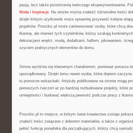
pasją, lecz także przestrzenią twórczego eksperymentowania. Pol
Moda i Inspiracje
. Na stronie można znaleźć różnorodne treści d
dzięki którym użytkownik może sprawniej przyswoić kolejne etap
projektów. Proszkic.pl może zainteresować osoby, które chcą dowi
tkaninę, ale również tych czytelników, którzy szukają konkretnych
dekoracjami wnętrz, modą, dodatkami, haftem, pikowaniem, ście
szyciem praktycznych elementów do domu.
Strona wyróżnia się klarownym charakterem, ponieważ porusza 
uporządkowany. Dzięki temu nawet osoba, która dopiero zaczyna
tu pomocne wskazówki. Artykuły publikowane na stronie mogą pro
pierwszych ćwiczeń aż po bardziej rozbudowane projekty, które p
umiejętności i budować większą pewność podczas pracy z tkanin
Proszkic.pl to miejsce, w którym świat krawiectwa zostaje pokaza
znaleźć treści związane z doborem materiałów, a także z organiz
pełnić funkcję poradnika dla początkujących, którzy chcą samodz